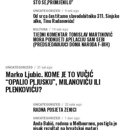
STO SE,PROMJENILO”
UNCATEGORIZED
9 sati ago
Od srca čestitamo slavodobitniku 311. Sinjske
alke, Tinu Radanoviću!
KULTURA
19 sati ago
TJEDNI KOMENTAR TOMISLAV MARTINOVIĆ
MORA PODNIJETI APELACIJU SAM SEBI
(PREDSJEDAVAJUĆI DOMA NARODA F-BIH)
UNCATEGORIZED
21 sat ago
Marko Ljubic. KOME JE TO VUČIĆ
“OPALIO PLJUSKU”, MILANOVIĆU ILI
PLENKOVIĆU?
UNCATEGORIZED
22 sata ago
RADNA POSJETA ZENICI
UNCATEGORIZED
1 dan ago
Anđa Babić, rođena u Melbourneu, postigla je
visok rezultat na hrvatskoj maturi