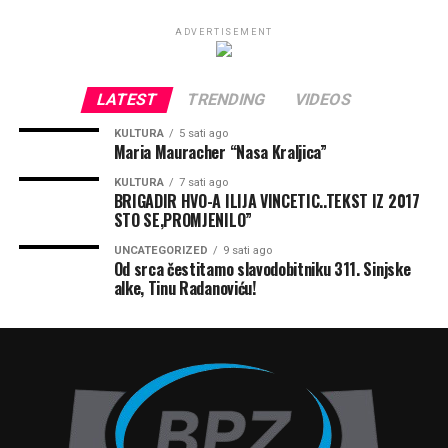
ADVERTISEMENT
LATEST
TRENDING
VIDEOS
KULTURA
5 sati ago
Maria Mauracher “Nasa Kraljica”
KULTURA
7 sati ago
BRIGADIR HVO-A ILIJA VINCETIC..TEKST IZ 2017
STO SE,PROMJENILO”
UNCATEGORIZED
9 sati ago
Od srca čestitamo slavodobitniku 311. Sinjske
alke, Tinu Radanoviću!