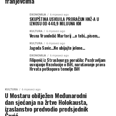
franjevcima
EKONOMIJA
6 mjeseci ago
SKUPŠTINA USVOJILA PRORAČUN HNŽ-A U
IZNOSU OD 440,9 MILIJUNA KM
KULTURA
6 mjeseci ago
Vesna Vrandečić Martorij …o tebi…pisem…
KULTURA
6 mjeseci ago
Jagoda Savic…Ne ubijajte jelene…
EKONOMIJA
6 mjeseci ago
Filipović iz Strasbourga poručila: Pozdravljam
usvajanje Rezolucije o BiH, narušavanje prava
Hrvata potkopava temelje BiH
KULTURA
6 mjeseci ago
U Mostaru obilježen Međunarodni
dan sjećanja na žrtve Holokausta,
izaslanstvo predvodio predsjednik
Čović