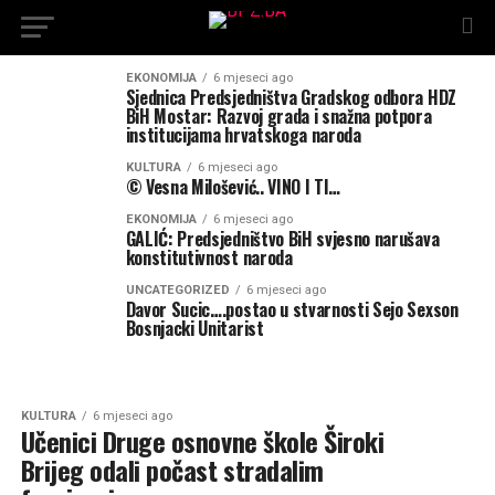
EKONOMIJA
6 mjeseci ago
Sjednica Predsjedništva Gradskog odbora HDZ
BiH Mostar: Razvoj grada i snažna potpora
institucijama hrvatskoga naroda
KULTURA
6 mjeseci ago
© Vesna Milošević.. VINO I TI…
EKONOMIJA
6 mjeseci ago
GALIĆ: Predsjedništvo BiH svjesno narušava
konstitutivnost naroda
UNCATEGORIZED
6 mjeseci ago
Davor Sucic….postao u stvarnosti Sejo Sexson
Bosnjacki Unitarist
KULTURA
6 mjeseci ago
Učenici Druge osnovne škole Široki
Brijeg odali počast stradalim