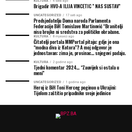
KULTURA
4 sata ago
Brigadir HVO-A ILIJA VINCETIC ” NAS SUSTAV”
UNCATEGORIZED
17 sati ago
Predsjedatelju Doma naroda Parlamenta
Federacije BiH Tomislave Martinović “Branitelji
nisu brojke ni sredstva za političke obračune.
KULTURA
8 mjeseci ago
Čitatelji portala MMPortal pitaju: gdje je ona
“modna diva iz Kotora”? A moj odgovor je
jednostavan: zima je, prosinac… snjegovi padaju.
KULTURA
2 godine ago
Tjedni komentar 2024… “Zauvijek si ostala u
meni”
UNCATEGORIZED
1 godina ago
Heroj iz BiH Toni Herceg poginuo u Ukrajini:
Tijelom zaštitio pripadnike svoje jedinice