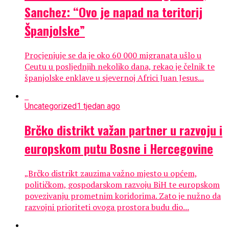
Sanchez: “Ovo je napad na teritorij
Španjolske”
Procjenjuje se da je oko 60 000 migranata ušlo u
Ceutu u posljednjih nekoliko dana, rekao je čelnik te
španjolske enklave u sjevernoj Africi Juan Jesus...
Uncategorized
1 tjedan ago
Brčko distrikt važan partner u razvoju i
europskom putu Bosne i Hercegovine
„Brčko distrikt zauzima važno mjesto u općem,
političkom, gospodarskom razvoju BiH te europskom
povezivanju prometnim koridorima. Zato je nužno da
razvojni prioriteti ovoga prostora budu dio...