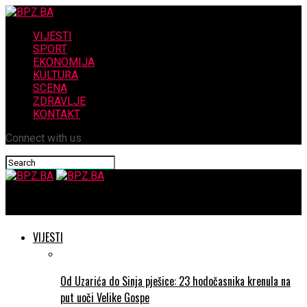
VIJESTI
SPORT
EKONOMIJA
KULTURA
SCENA
ZDRAVLJE
KONTAKT
Connect with us
BPZ.BA
VIJESTI
Od Uzarića do Sinja pješice: 23 hodočasnika krenula na
put uoči Velike Gospe