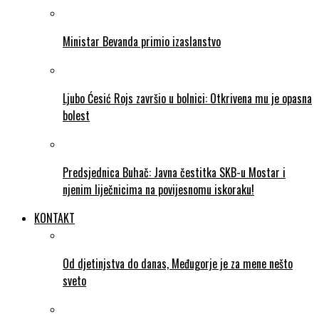
Ministar Bevanda primio izaslanstvo
Ljubo Ćesić Rojs završio u bolnici: Otkrivena mu je opasna
bolest
Predsjednica Buhač: Javna čestitka SKB-u Mostar i
njenim liječnicima na povijesnomu iskoraku!
KONTAKT
Od djetinjstva do danas, Međugorje je za mene nešto
sveto