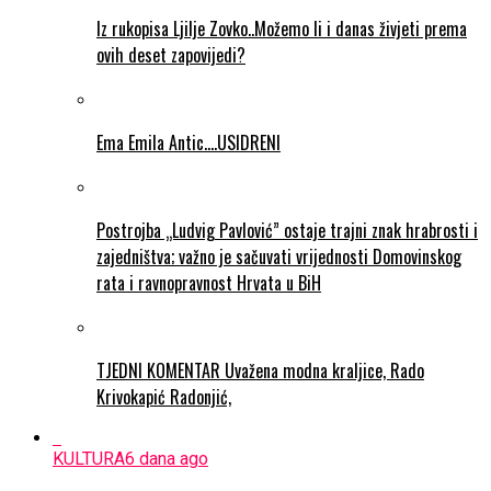
Iz rukopisa Ljilje Zovko..Možemo li i danas živjeti prema
ovih deset zapovijedi?
Ema Emila Antic….USIDRENI
Postrojba „Ludvig Pavlović” ostaje trajni znak hrabrosti i
zajedništva; važno je sačuvati vrijednosti Domovinskog
rata i ravnopravnost Hrvata u BiH
TJEDNI KOMENTAR Uvažena modna kraljice, Rado
Krivokapić Radonjić,
KULTURA
6 dana ago