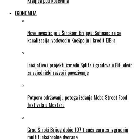
Kraljica pod kosevima
EKONOMIJA
Nove investicije u Širokom Brijegu: Sufinancira se
kanalizacija, vodovod u Knešpolju i kredit EIB-a
Inicijative i projekti između Splita i gradova u BiH okvir
za zajednički razvoj i povezivanje
Potpora održavanju petoga izdanja Moba Street Food
festivala u Mostaru
Grad Široki Brijeg dobio 107 tisuća eura za izgradnju
multifunkcionalne dvorane