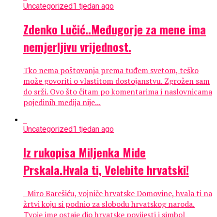
Uncategorized
1 tjedan ago
Zdenko Lučić..Međugorje za mene ima
nemjerljivu vrijednost.
Tko nema poštovanja prema tuđem svetom, teško
može govoriti o vlastitom dostojanstvu. Zgrožen sam
do srži. Ovo što čitam po komentarima i naslovnicama
pojedinih medija nije...
Uncategorized
1 tjedan ago
Iz rukopisa Miljenka Mide
Prskala.Hvala ti, Velebite hrvatski!
Miro Barešiću, vojniče hrvatske Domovine, hvala ti na
žrtvi koju si podnio za slobodu hrvatskog naroda.
Tvoje ime ostaje dio hrvatske povijesti i simbol