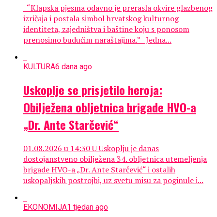
“Klapska pjesma odavno je prerasla okvire glazbenog
izričaja i postala simbol hrvatskog kulturnog
identiteta, zajedništva i baštine koju s ponosom
prenosimo budućim naraštajima.” Jedna...
KULTURA
6 dana ago
Uskoplje se prisjetilo heroja:
Obilježena obljetnica brigade HVO-a
„Dr. Ante Starčević“
01.08.2026 u 14:30 U Uskoplju je danas
dostojanstveno obilježena 34. obljetnica utemeljenja
brigade HVO-a „Dr. Ante Starčević“ i ostalih
uskopaljskih postrojbi, uz svetu misu za poginule i...
EKONOMIJA
1 tjedan ago