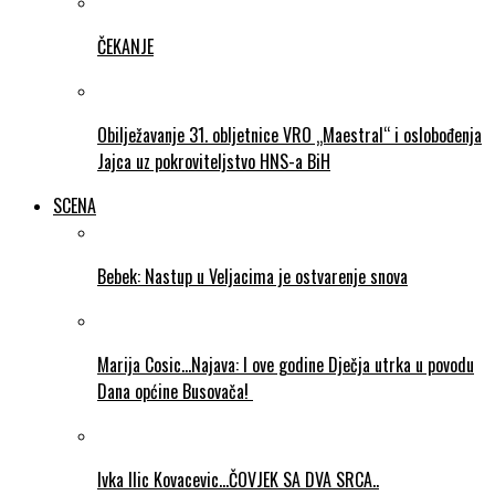
ČEKANJE
Obilježavanje 31. obljetnice VRO „Maestral“ i oslobođenja
Jajca uz pokroviteljstvo HNS-a BiH
SCENA
Bebek: Nastup u Veljacima je ostvarenje snova
Marija Cosic…Najava: I ove godine Dječja utrka u povodu
Dana općine Busovača!
Ivka Ilic Kovacevic…ČOVJEK SA DVA SRCA..