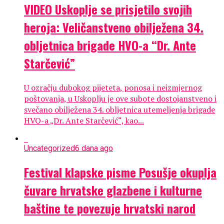
VIDEO Uskoplje se prisjetilo svojih
heroja: Veličanstveno obilježena 34.
obljetnica brigade HVO-a “Dr. Ante
Starčević”
U ozračju dubokog pijeteta, ponosa i neizmjernog
poštovanja, u Uskoplju je ove subote dostojanstveno i
svečano obilježena 34. obljetnica utemeljenja brigade
HVO-a „Dr. Ante Starčević“, kao...
Uncategorized
6 dana ago
Festival klapske pisme Posušje okuplja
čuvare hrvatske glazbene i kulturne
baštine te povezuje hrvatski narod