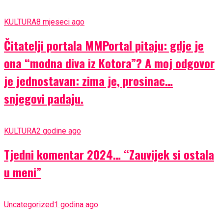
KULTURA
8 mjeseci ago
Čitatelji portala MMPortal pitaju: gdje je
ona “modna diva iz Kotora”? A moj odgovor
je jednostavan: zima je, prosinac…
snjegovi padaju.
KULTURA
2 godine ago
Tjedni komentar 2024… “Zauvijek si ostala
u meni”
Uncategorized
1 godina ago