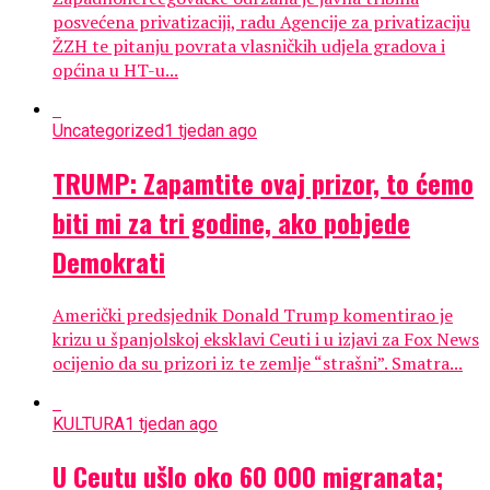
posvećena privatizaciji, radu Agencije za privatizaciju
ŽZH te pitanju povrata vlasničkih udjela gradova i
općina u HT-u...
Uncategorized
1 tjedan ago
TRUMP: Zapamtite ovaj prizor, to ćemo
biti mi za tri godine, ako pobjede
Demokrati
Američki predsjednik Donald Trump komentirao je
krizu u španjolskoj eksklavi Ceuti i u izjavi za Fox News
ocijenio da su prizori iz te zemlje “strašni”. Smatra...
KULTURA
1 tjedan ago
U Ceutu ušlo oko 60 000 migranata;