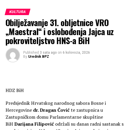
Naziv novina: Narodna sloboda (Glasilo Hrvatske pučke
stranke za Hercegovinu)
KULTURA
Urednik: Žarko Vlaho
Obilježavanje 31. obljetnice VRO
Izdavač: Konsorcij Narodne slobode
Tiskara: Hrvatska tiskara F.P. Mostar
„Maestral“ i oslobođenja Jajca uz
Broj: 13. god X.
pokroviteljstvo HNS-a BiH
Broj stranica: 4
Datum: 31. ožujka 1928.
Published
3 sata ago
on
6 kolovoza, 2026
Arhiv: Herecegovačka franjevačka provincija
By
Urednik BPZ
RELATED TOPICS:
UP NEXT
HDZ BiH
Željana Zovko tvrdi:
DON'T MISS
Predsjednik Hrvatskog narodnog sabora Bosne i
Zeljko Matic…Ako koza laže rog ne laže!
Hercegovine
dr. Dragan Čović
te zastupnica u
Zastupničkom domu Parlamentarne skupštine
BiH
Darijana Filipović
održali su danas radni sastanak s