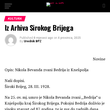
KULTURA
Iz Arhiva Sirokog Brijega
Published
8 mjeseci ago
on
4 prosinca, 2025
By
Urednik BPZ
Novine
Opis: Nikola Bevanda zvani Bedrija iz Knešpolja
Naši dopisi.
Široki Brijeg, 28. III. 1928.
Na 25. ov. mj. umro je Nikola Bevanda zvani ,,Bedrija” u
Knješpolju kraj Širokog Brijega. Pokojni Bedrija doživio je
visoku starost od 87 godina, te je sve do zadnjih dana