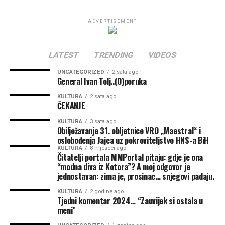
Zlatanom Mijom Jelićem
.
braniteljima te potvrditi trajnu opredijeljenost za
očuvanje njihova doprinosa slobodi, opstojnosti i
ADVERTISEMENT
Određeni su im pravci djelovanja prema Vukovaru,
ravnopravnosti hrvatskog naroda u Bosni i Hercegovini.
provedeno je zapovjedno izviđanje terena, a postrojbe su
se pripremale za mogući napad.
Planirana operacija
Izvor:
hnsbih.ba
LATEST
TRENDING
VIDEOS
ipak nije pokrenuta
.
UNCATEGORIZED
2 sata ago
General Ivan Tolj..(O)poruka
Nakon potpisivanja
Erdutskog sporazuma
otvoren je
KULTURA
2 sata ago
put mirnoj reintegraciji hrvatskog Podunavlja. O ulozi
ČEKANJE
HVO-a u završnim operacijama, pripremama za
KULTURA
3 sata ago
oslobađanje Vukovara i zajedništvu hrvatskih
Obilježavanje 31. obljetnice VRO „Maestral“ i
snaga
Zoran
Krešić
razgovarao je
s generalom
oslobođenja Jajca uz pokroviteljstvo HNS-a BiH
Stankom Bajom Soptom
za
Vecernji.ba
KULTURA
8 mjeseci ago
HNS
Čitatelji portala MMPortal pitaju: gdje je ona
HNS BiH
“modna diva iz Kotora”? A moj odgovor je
Godinama se prisjećamo zbivanja iz Domovinskog
jednostavan: zima je, prosinac… snjegovi padaju.
Udruga 13. rujan Jajce
rata, posebno Oluje, ali čini se da ta priča nikada nije
Povezane vijesti
KULTURA
2 godine ago
dovoljno ispričana?!
Tjedni komentar 2024… “Zauvijek si ostala u
meni”
Nakon niza veličanstvenih operacija hrvatskih snaga, iz
„Oluja“ – temelj hrvatske slobode i