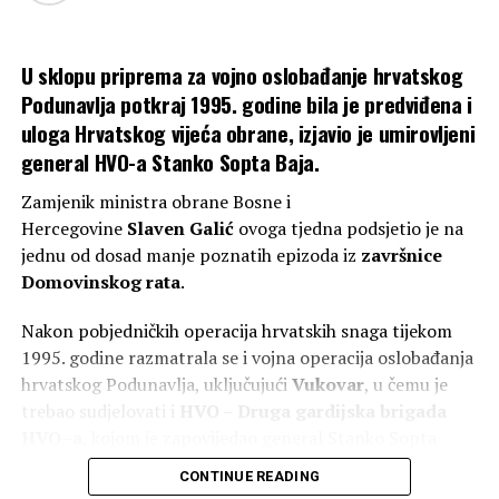
narodni sabor Bosne i Hercegovine biti pokrovitelj
obilježavanja 31. obljetnice VRO „Maestral“ i
U sklopu priprema za vojno oslobađanje hrvatskog
oslobođenja Jajca, nastavljajući višegodišnju potporu
Podunavlja potkraj 1995. godine bila je predviđena i
organizaciji ove značajne obljetnice.
uloga Hrvatskog vijeća obrane, izjavio je umirovljeni
Sugovornici su naglasili kako je očuvanje povijesne istine,
general HVO-a Stanko Sopta Baja.
zajedništva i dostojanstvenog odnosa prema hrvatskim
Zamjenik ministra obrane Bosne i
braniteljima i žrtvama Domovinskog rata trajna
Hercegovine
Slaven
Galić
ovoga tjedna podsjetio je na
odgovornost hrvatskih političkih i društvenih institucija.
jednu od dosad manje poznatih epizoda iz
završnice
Domovinskog rata
.
U tom je kontekstu istaknuta važnost kontinuirane
suradnje s braniteljskim udrugama koje svojim
Nakon pobjedničkih operacija hrvatskih snaga tijekom
djelovanjem daju nemjerljiv doprinos njegovanju
1995. godine razmatrala se i vojna operacija oslobađanja
vrijednosti proisteklih iz Domovinskog rata te
hrvatskog Podunavlja, uključujući
Vukovar
, u čemu je
prenošenju istine budućim naraštajima.
trebao sudjelovati i
HVO
–
Druga gardijska brigada
HVO
–
a
, kojom je zapovijedao general Stanko Sopta
Na koncu sastanka izraženo je uvjerenje kako će
Baja
,
te
Specijalna policija MUP-a Hrvatske
ovogodišnje obilježavanje, uz pokroviteljstvo HNS-a BiH,
CONTINUE READING
Republike Herceg Bosne
, na čelu s
generalom
još jednom dostojanstveno odati počast svim hrvatskim