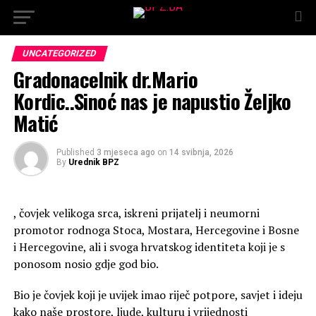
UNCATEGORIZED
Gradonacelnik dr.Mario
Kordic..Sinoć nas je napustio Željko
Matić
Published
3 mjeseca ago
on
14 svibnja, 2026
By
Urednik BPZ
, čovjek velikoga srca, iskreni prijatelj i neumorni
promotor rodnoga Stoca, Mostara, Hercegovine i Bosne
i Hercegovine, ali i svoga hrvatskog identiteta koji je s
ponosom nosio gdje god bio.
Bio je čovjek koji je uvijek imao riječ potpore, savjet i ideju
kako naše prostore, ljude, kulturu i vrijednosti