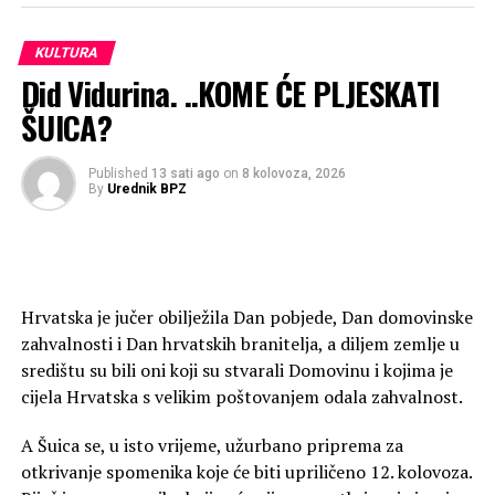
iskrivljavanje činjenica i umanjivanje doprinosa onih koji su
prvi stali u obranu svojih domova. Time se oduzima dio
povijesti a i dostojanstvo ljudima koji su podnijeli najveću
KULTURA
Did Vidurina. ..KOME ĆE PLJESKATI
žrtvu.
ŠUICA?
Published
13 sati ago
on
8 kolovoza, 2026
By
Urednik BPZ
Osam katova i dvije podzemne etaže u
Hrvatska je jučer obilježila Dan pobjede, Dan domovinske
središtu grada
zahvalnosti i Dan hrvatskih branitelja, a diljem zemlje u
središtu su bili oni koji su stvarali Domovinu i kojima je
Novo sjedište Autocesta FBiH
gradi se na atraktivnoj
cijela Hrvatska s velikim poštovanjem odala zahvalnost.
lokaciji u samom središtu Mostara, na parceli od
1.430
A Šuica se, u isto vrijeme, užurbano priprema za
četvornih metara
u neposrednoj blizini kružnog toka
otkrivanje spomenika koje će biti upriličeno 12. kolovoza.
na Bulevaru, prenosi
biznis.ba