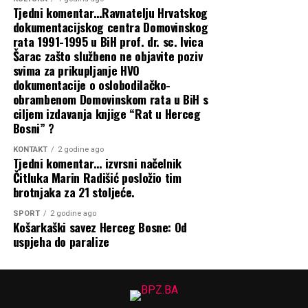
povjest i ocitovanje
povećanja — Prijeti li…
Tjedni komentar…Ravnatelju Hrvatskog
Kome će 12. kolovoza pljeskati Šuica?
dokumentacijskog centra Domovinskog
6 kolovoza, 2026
rata 1991-1995 u BiH prof. dr. sc. Ivica
Stih jedne ratne pjesme kaže:
Published
Šarac zašto službeno ne objavite poziv
HDZ BiH LOBIRA U SAD-u: Čović potpisao
„Kad prođe rat i zvijeri odu, kad nam opet sloboda svane,
svima za prikupljanje HVO
hrvatski narod pamtit će gardu i ove crne krvave dane…”
5 dana ago
55000rregleda
dokumentacije o oslobodilačko-
ugovor s moćnom američkom agencijom!
obrambenom Domovinskom rata u BiH s
Hoće li doista biti tako ili je već sjećanje na one koji su
ciljem izdavanja knjige “Rat u Herceg
3 kolovoza, 2026
5 kolovoza, 2026
izborili slobodu ustupilo mjesto nekim drugim imenima i
Bosni” ?
POČELA ISPLATA uvećanih mirovina u
nekim drugim pričama?
By
KONTAKT
2 godine ago
Tjedni komentar… izvrsni načelnik
FBiH: Pogledajte sve iznose, ali
Did Vidurina
Urednik BPZ
Čitluka Marin Radišić posložio tim
umirovljenici traže…
brotnjaka za 21 stoljeće.
SPORT
2 godine ago
5 kolovoza, 2026
Košarkaški savez Herceg Bosne: Od
uspjeha do paralize
Ako želite znati gdje će tijekom kolovoza
biti radarske kontrole u HNŽ,…
4 kolovoza, 2026