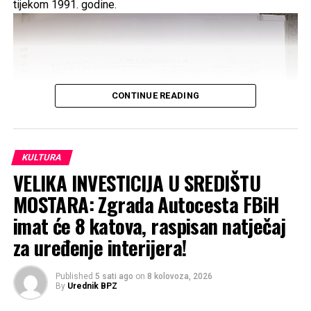
tijekom 1991. godine.
CONTINUE READING
KULTURA
VELIKA INVESTICIJA U SREDIŠTU
MOSTARA: Zgrada Autocesta FBiH
imat će 8 katova, raspisan natječaj
za uređenje interijera!
Published
5 sati ago
on
8 kolovoza, 2026
By
Urednik BPZ