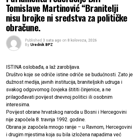
Tomislave Martinović “Branitelji
RELATED TOPICS:
nisu brojke ni sredstva za političke
UP NEXT
obračune.
Ferdo Vukoja-Lazarević pola stoljeća- vani a od 15-
godine ga progonili zbog hrvatstva
Published
3 sata ago
on
8 kolovoza, 2026
DON'T MISS
By
Urednik BPZ
Nastavak zajedničkog djelovanja na zaštiti političkih i
nacionalnih interesa hrvatskoga naroda u BiH
ISTINA oslobađa, a laž zarobljava.
Društvo koje se odriče istine odriče se budućnosti. Zato je
dužnost medija, javnih institucija, braniteljskih udruga i
svakog odgovornog čovjeka štititi činjenice, a ne
prilagođavati povijest dnevnoj politici ili osobnim
interesima.
Povijest obrane hrvatskog naroda u Bosni i Hercegovini
nije započela 8. travnja 1992. godine.
Obrana je započela mnogo ranije – u Ravnom, Hercegovini
i drugim mjestima koja su bila izložena napadima već