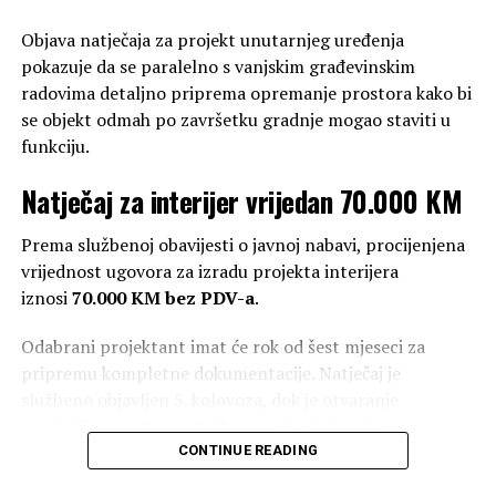
Objava natječaja za projekt unutarnjeg uređenja
pokazuje da se paralelno s vanjskim građevinskim
radovima detaljno priprema opremanje prostora kako bi
se objekt odmah po završetku gradnje mogao staviti u
funkciju.
Mnogi dragovoljci uključili su se u obranu prije formalnog
ustroja HVO-a, a njihove žrtve, ranjavanja i pogibije dio su
Natječaj za interijer vrijedan 70.000 KM
povijesne istine koja se ne smije izbrisati administrativnim
odlukama, promjenama naziva ili političkim
Prema službenoj obavijesti o javnoj nabavi, procijenjena
interpretacijama.
vrijednost ugovora za izradu projekta interijera
iznosi
70.000 KM bez PDV-a
.
Odabrani projektant imat će rok od šest mjeseci za
pripremu kompletne dokumentacije. Natječaj je
Brisanje ili preoblikovanje povijesnog kontinuiteta nije
službeno objavljen 5. kolovoza, dok je otvaranje
bezazlen čin.
pristiglih ponuda predviđeno za 26. kolovoza.
Kada se mijenjaju nazivi, datumi i temelji na kojima su
CONTINUE READING
udruge nastale, otvara se prostor za manipulacije,