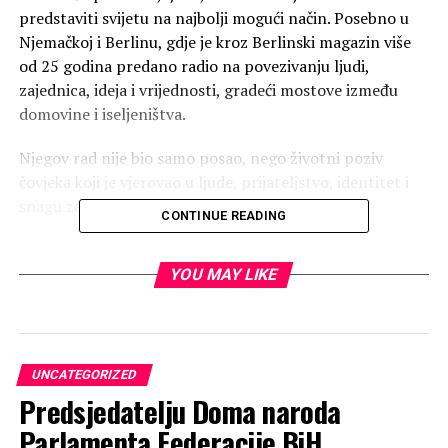
predstaviti svijetu na najbolji mogući način. Posebno u
Njemačkoj i Berlinu, gdje je kroz Berlinski magazin više
od 25 godina predano radio na povezivanju ljudi,
zajednica, ideja i vrijednosti, gradeći mostove između
domovine i iseljeništva.
Njegov rad nije bio samo posao, nego životni poziv
čovjeka koji je vjerovao u ljude, prijateljstvo, identitet i
snagu zajedništva.
CONTINUE READING
Hvala ti za prijateljstvo, blizinu i svaku riječ podrške koju
si nesebično dijelio s drugima. Tvojoj obitelji upućujem
YOU MAY LIKE
riječi utjehe, s nadom da si pronašao mir na nekom
boljem mjestu.
UNCATEGORIZED
Predsjedatelju Doma naroda
Počivao u miru Božjem.
Parlamenta Federacije BiH