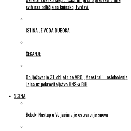
General Zdenko Klepic. Čast mi je bilo preuzeti u ime
svih nas odličje na kninskoj tvrdavi.
ISTINA JE VODA DUBOKA
ČEKANJE
Obilježavanje 31. obljetnice VRO „Maestral“ i oslobođenja
Jajca uz pokroviteljstvo HNS-a BiH
SCENA
Bebek: Nastup u Veljacima je ostvarenje snova