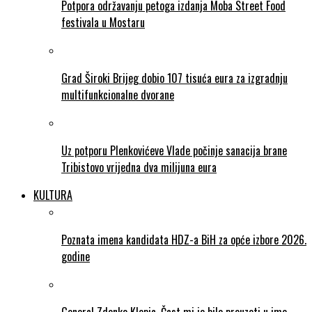
Potpora održavanju petoga izdanja Moba Street Food
festivala u Mostaru
Grad Široki Brijeg dobio 107 tisuća eura za izgradnju
multifunkcionalne dvorane
Uz potporu Plenkovićeve Vlade počinje sanacija brane
Tribistovo vrijedna dva milijuna eura
KULTURA
Poznata imena kandidata HDZ-a BiH za opće izbore 2026.
godine