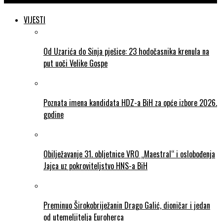
VIJESTI
Od Uzarića do Sinja pješice: 23 hodočasnika krenula na
put uoči Velike Gospe
Poznata imena kandidata HDZ-a BiH za opće izbore 2026.
godine
Obilježavanje 31. obljetnice VRO „Maestral“ i oslobođenja
Jajca uz pokroviteljstvo HNS-a BiH
Preminuo Širokobriježanin Drago Galić, dioničar i jedan
od utemeljitelja Euroherca