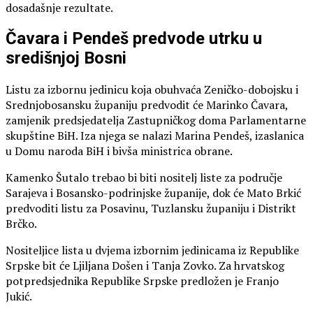
dosadašnje rezultate.
Čavara i Pendeš predvode utrku u
središnjoj Bosni
Listu za izbornu jedinicu koja obuhvaća Zeničko-dobojsku i
Srednjobosansku županiju predvodit će Marinko Čavara,
zamjenik predsjedatelja Zastupničkog doma Parlamentarne
skupštine BiH. Iza njega se nalazi Marina Pendeš, izaslanica
u Domu naroda BiH i bivša ministrica obrane.
Kamenko Šutalo trebao bi biti nositelj liste za područje
Sarajeva i Bosansko-podrinjske županije, dok će Mato Brkić
predvoditi listu za Posavinu, Tuzlansku županiju i Distrikt
Brčko.
Nositeljice lista u dvjema izbornim jedinicama iz Republike
Srpske bit će Ljiljana Došen i Tanja Zovko. Za hrvatskog
potpredsjednika Republike Srpske predložen je Franjo
Jukić.