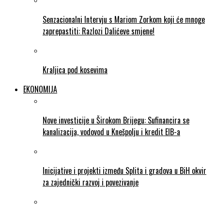
Senzacionalni Intervju s Mariom Zorkom koji će mnoge
zaprepastiti: Razlozi Dalićeve smjene!
Kraljica pod kosevima
EKONOMIJA
Nove investicije u Širokom Brijegu: Sufinancira se
kanalizacija, vodovod u Knešpolju i kredit EIB-a
Inicijative i projekti između Splita i gradova u BiH okvir
za zajednički razvoj i povezivanje