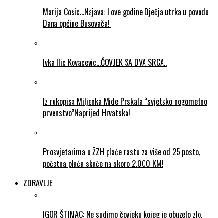
Marija Cosic…Najava: I ove godine Dječja utrka u povodu
Dana općine Busovača!
Ivka Ilic Kovacevic…ČOVJEK SA DVA SRCA..
Iz rukopisa Miljenka Mide Prskala “svjetsko nogometno
prvenstvo”Naprijed Hrvatska!
Prosvjetarima u ŽZH plaće rastu za više od 25 posto,
početna plaća skače na skoro 2.000 KM!
ZDRAVLJE
IGOR ŠTIMAC: Ne sudimo čovjeku kojeg je obuzelo zlo,