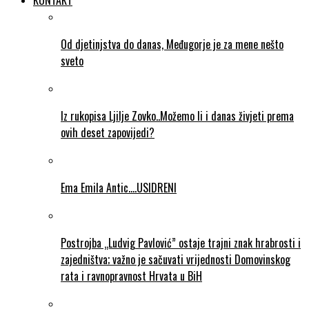
KONTAKT
Od djetinjstva do danas, Međugorje je za mene nešto
sveto
Iz rukopisa Ljilje Zovko..Možemo li i danas živjeti prema
ovih deset zapovijedi?
Ema Emila Antic….USIDRENI
Postrojba „Ludvig Pavlović” ostaje trajni znak hrabrosti i
zajedništva; važno je sačuvati vrijednosti Domovinskog
rata i ravnopravnost Hrvata u BiH