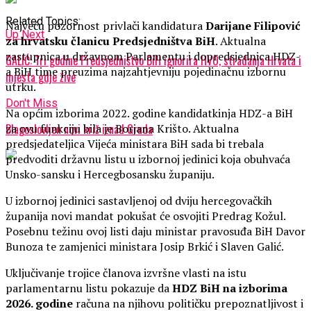
Related Topics:
Najveću pozornost privlači kandidatura
Darijane Filipović
Up Next
za hrvatsku članicu Predsjedništva BiH
. Aktualna
zastupnica u državnom Parlamentu i dopredsjednica HDZ-
GALIĆ: Tri godine Predsjedništvo BiH ignorira HVO, stradanja Hrvata i
a BiH time preuzima najzahtjevniju pojedinačnu izbornu
mjesta gdje žive
utrku.
Don't Miss
Na općim izborima 2022. godine kandidatkinja HDZ-a BiH
za ovu funkciju bila je Borjana Krišto. Aktualna
Blagoslovljen novi križ iznad Gruda
predsjedateljica Vijeća ministara BiH sada bi trebala
predvoditi državnu listu u izbornoj jedinici koja obuhvaća
Unsko-sansku i Hercegbosansku županiju.
U izbornoj jedinici sastavljenoj od dviju hercegovačkih
županija novi mandat pokušat će osvojiti Predrag Kožul.
Posebnu težinu ovoj listi daju ministar pravosuđa BiH Davor
Bunoza te zamjenici ministara Josip Brkić i Slaven Galić.
Uključivanje trojice članova izvršne vlasti na istu
parlamentarnu listu pokazuje da
HDZ BiH na izborima
2026. godine
računa na njihovu političku prepoznatljivost i