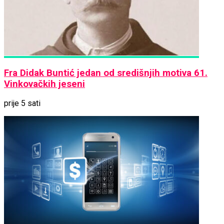
Fra Didak Buntić jedan od središnjih motiva 61.
Vinkovačkih jeseni
prije 5 sati