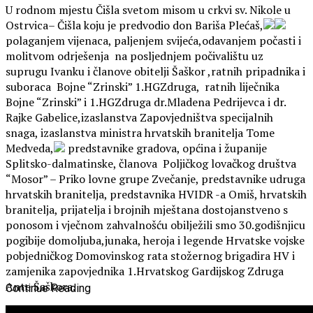
U rodnom mjestu Čišla svetom misom u crkvi sv. Nikole u
Ostrvica– Čišla koju je predvodio don Bariša Plećaš,
polaganjem vijenaca, paljenjem svijeća,odavanjem počasti i
molitvom odrješenja na posljednjem počivalištu uz
suprugu Ivanku i članove obitelji Šaškor ,ratnih pripadnika i
suboraca Bojne “Zrinski” 1.HGZdruga, ratnih liječnika
Bojne “Zrinski” i 1.HGZdruga dr.Mladena Pedrijevca i dr.
Rajke Gabelice,izaslanstva Zapovjedništva specijalnih
snaga, izaslanstva ministra hrvatskih branitelja Tome
Medveda,
predstavnike gradova, općina i županije
Splitsko-dalmatinske, članova Poljičkog lovačkog društva
“Mosor” – Priko lovne grupe Zvečanje, predstavnike udruga
hrvatskih branitelja, predstavnika HVIDR -a Omiš, hrvatskih
branitelja, prijatelja i brojnih mještana dostojanstveno s
ponosom i vječnom zahvalnošću obilježili smo 30.godišnjicu
pogibije domoljuba,junaka, heroja i legende Hrvatske vojske
pobjedničkog Domovinskog rata stožernog brigadira HV i
zamjenika zapovjednika 1.Hrvatskog Gardijskog Zdruga
Ante Šaškora.
Continue Reading