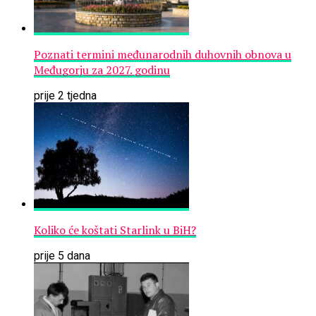
Poznati termini međunarodnih duhovnih obnova u
Međugorju za 2027. godinu
prije 2 tjedna
Koliko će koštati Starlink u BiH?
prije 5 dana