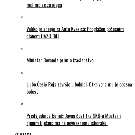
molimo se za njega
Veliko priznanje za Antu Kvesića: Proglašen počasnim
članom HAZU BiH
Ministar Bevanda primio izaslanstvo
Ljubo Ćesić Rojs završio u bolnici: Otkrivena mu je opasna
bolest
Predsjednica Buhač: Javna čestitka SKB-u Mostar i
njenim liječnicima na povijesnomu iskoraku!