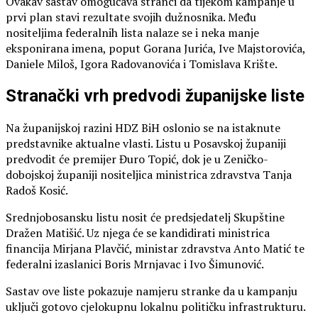
Ovakav sastav omogućava stranci da tijekom kampanje u
prvi plan stavi rezultate svojih dužnosnika. Među
nositeljima federalnih lista nalaze se i neka manje
eksponirana imena, poput Gorana Jurića, Ive Majstorovića,
Daniele Miloš, Igora Radovanovića i Tomislava Krište.
Stranački vrh predvodi županijske liste
Na županijskoj razini HDZ BiH oslonio se na istaknute
predstavnike aktualne vlasti. Listu u Posavskoj županiji
predvodit će premijer Đuro Topić, dok je u Zeničko-
dobojskoj županiji nositeljica ministrica zdravstva Tanja
Radoš Kosić.
Srednjobosansku listu nosit će predsjedatelj Skupštine
Dražen Matišić. Uz njega će se kandidirati ministrica
financija Mirjana Plavčić, ministar zdravstva Anto Matić te
federalni izaslanici Boris Mrnjavac i Ivo Šimunović.
Sastav ove liste pokazuje namjeru stranke da u kampanju
uključi gotovo cjelokupnu lokalnu političku infrastrukturu.