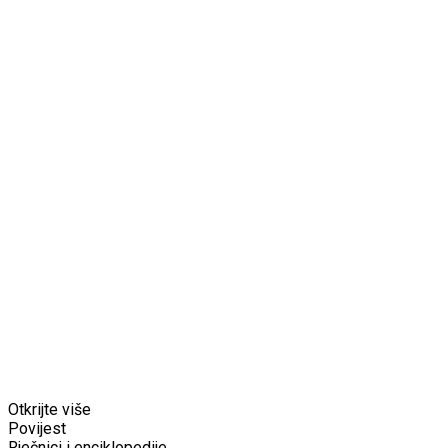
Otkrijte više
Povijest
Rječnici i enciklopedije