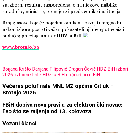
za izborni rezultat raspoređena je na njegove najbliže
suradnike, ministre, premijere i predsjednike institucija.
Broj glasova koje će pojedini kandidati osvojiti mogao bi
nakon izbora postati važan pokazatelj njihovog utjecaja i
budućeg položaja unutar
HDZ-a BiH
.
www.brotnjo.ba
Borjana Krišto
Darijana Filipović
Dragan Čović
HDZ BiH
izbori
2026.
izborne liste HDZ-a BiH
opći izbori u BiH
Večeras
Večeras polufinale MNL MZ općine Čitluk –
polufinale
Brotnjo 2026.
MNL
MZ
FBiH
FBiH dobiva nova pravila za elektronički novac:
općine
dobiva
Evo što se mijenja od 13. kolovoza
Čitluk
nova
–
pravila
Vezani članci
Brotnjo
za
2026.
elektronički