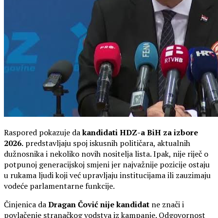
Raspored pokazuje da
kandidati HDZ-a BiH za izbore
2026.
predstavljaju spoj iskusnih političara, aktualnih
dužnosnika i nekoliko novih nositelja lista. Ipak, nije riječ o
potpunoj generacijskoj smjeni jer najvažnije pozicije ostaju
u rukama ljudi koji već upravljaju institucijama ili zauzimaju
vodeće parlamentarne funkcije.
Činjenica da
Dragan Čović nije kandidat
ne znači i
povlačenje stranačkog vodstva iz kampanje. Odgovornost