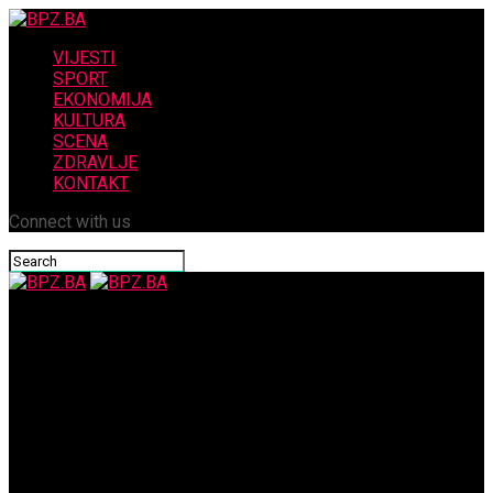
VIJESTI
SPORT
EKONOMIJA
KULTURA
SCENA
ZDRAVLJE
KONTAKT
Connect with us
BPZ.BA
Iz rukopisa generala HV. Miljenka Filipovića..obilježili smo
30.godišnjicu pogibije domoljuba,junaka, heroja i legende
Hrvatske vojske pobjedničkog Domovinskog rata stožernog
brigadira HV i zamjenika zapovjednika 1.Hrvatskog Gardijskog
Zdruga Ante Šaškora.