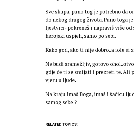
Sve skupa, puno tog je potrebno da oni
do nekog drugog života. Puno toga je 
ljestvici- pokreneš i napraviš više o
herojski uspjeh, samo po sebi.
Kako god, ako ti nije dobro..a iole si 
Ne budi sramežljiv, gotovo ohol..otvo
gdje će ti se smijati i prezreti te. Ali
vjeru u ljude.
Na kraju imaš Boga, imaš i šačicu ljudi 
samog sebe ?
RELATED TOPICS: