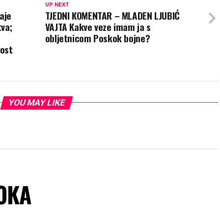
UP NEXT
aje
TJEDNI KOMENTAR – MLADEN LJUBIĆ
tva;
VAJTA Kakve veze imam ja s
obljetnicom Poskok bojne?
nost
YOU MAY LIKE
BOKA