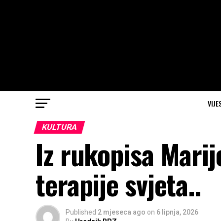
VIJE
KULTURA
Iz rukopisa Marij
terapije svjeta..
Published
2 mjeseca ago
on
6 lipnja, 2026