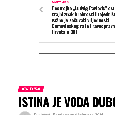
DON'T MISS
Postrojba „Ludvig Pavlović” ost
trajni znak hrabrosti i zajedniš
važno je sačuvati vrijednosti
Domovinskog rata i ravnoprav
Hrvata u BiH
KULTURA
ISTINA JE VODA DU
Published
15 sati ago
on
6 kolovoza, 2026