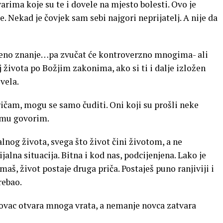
arima koje su te i dovele na mjesto bolesti. Ovo je
. Nekad je čovjek sam sebi najgori neprijatelj. A nije da
ečeno znanje…pa zvučat će kontroverzno mnogima- ali
j života po Božjim zakonima, ako si ti i dalje izložen
ovela.
ičam, mogu se samo čuditi. Oni koji su prošli neke
čemu govorim.
lnog života, svega što život čini životom, a ne
jalna situacija. Bitna i kod nas, podcijenjena. Lako je
aš, život postaje druga priča. Postaješ puno ranjiviji i
rebao.
 novac otvara mnoga vrata, a nemanje novca zatvara