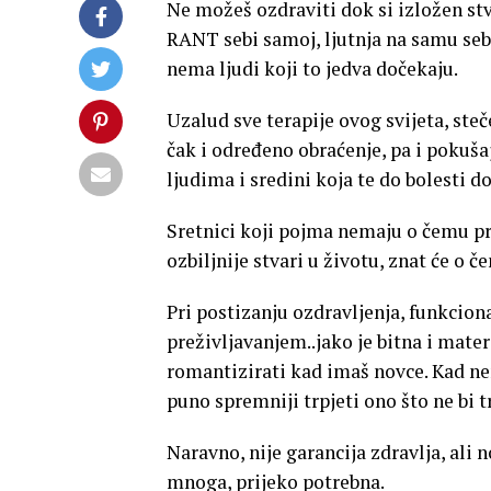
Ne možeš ozdraviti dok si izložen stv
RANT sebi samoj, ljutnja na samu sebe
nema ljudi koji to jedva dočekaju.
Uzalud sve terapije ovog svijeta, st
čak i određeno obraćenje, pa i pokuša
ljudima i sredini koja te do bolesti d
Sretnici koji pojma nemaju o čemu pr
ozbiljnije stvari u životu, znat će o 
Pri postizanju ozdravljenja, funkciona
preživljavanjem..jako je bitna i materi
romantizirati kad imaš novce. Kad nem
puno spremniji trpjeti ono što ne bi t
Naravno, nije garancija zdravlja, ali
mnoga, prijeko potrebna.