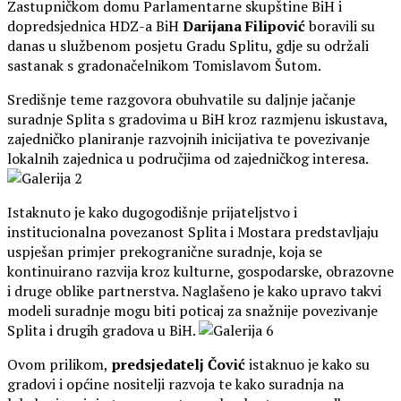
Zastupničkom domu Parlamentarne skupštine BiH i
dopredsjednica HDZ-a BiH
Darijana Filipović
boravili su
danas u službenom posjetu Gradu Splitu, gdje su održali
sastanak s gradonačelnikom Tomislavom Šutom.
Središnje teme razgovora obuhvatile su daljnje jačanje
suradnje Splita s gradovima u BiH kroz razmjenu iskustava,
zajedničko planiranje razvojnih inicijativa te povezivanje
lokalnih zajednica u područjima od zajedničkog interesa.
Istaknuto je kako dugogodišnje prijateljstvo i
institucionalna povezanost Splita i Mostara predstavljaju
uspješan primjer prekogranične suradnje, koja se
kontinuirano razvija kroz kulturne, gospodarske, obrazovne
i druge oblike partnerstva. Naglašeno je kako upravo takvi
modeli suradnje mogu biti poticaj za snažnije povezivanje
Splita i drugih gradova u BiH.
Ovom prilikom,
predsjedatelj Čović
istaknuo je kako su
gradovi i općine nositelji razvoja te kako suradnja na