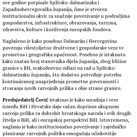
ove godine potpisale Splitsko-dalmatinska i
Zapadnohercegovačka županija, čime je stvoren
institucionalni okvir za snažnije povezivanje u područjima
gospodarstva, infrastrukture, obrazovanja, turizma,
zdravstva, kulture i korištenja europskih fondova.
Naglašeno je kako posebno Dalmaciju i Hercegovinu
povezuju višestoljetne društvene i gospodarske veze te
prometna i geografska upućenost. Posebno je istaknuto
kako znatan broj stanovnika dijela županija, zbog blizine
granice s RH, svakodnevno odlazi na rad u Splitsko-
dalmatinsku županiju, što dodatno potvrđuje potrebu
kontinuiranog unaprjeđenja prometne povezanosti i
stvaranja novih razvojnih prilika s obje strane granice.
Predsjedatelj Čović
istaknuo je kako suradnja i veze
između BiH i Hrvatske daju važan doprinos ukupnom
razvoju prilika za dobrobit hrvatskoga naroda i svih drugih
žitelja u BiH, ali i europskoj perspektivi BiH. Istovremeno,
naglasio je kako institucionalno povezivanje i zajedničko
planiranje razvojnih politika omogućuju učinkovitije