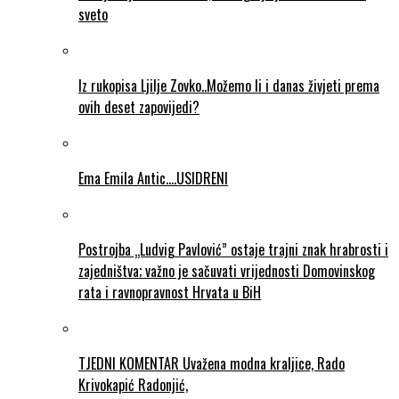
sveto
Iz rukopisa Ljilje Zovko..Možemo li i danas živjeti prema
ovih deset zapovijedi?
Ema Emila Antic….USIDRENI
Postrojba „Ludvig Pavlović” ostaje trajni znak hrabrosti i
zajedništva; važno je sačuvati vrijednosti Domovinskog
rata i ravnopravnost Hrvata u BiH
TJEDNI KOMENTAR Uvažena modna kraljice, Rado
Krivokapić Radonjić,