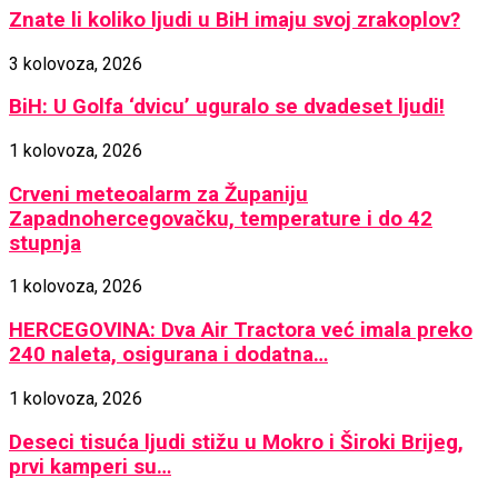
Znate li koliko ljudi u BiH imaju svoj zrakoplov?
3 kolovoza, 2026
BiH: U Golfa ‘dvicu’ uguralo se dvadeset ljudi!
1 kolovoza, 2026
Crveni meteoalarm za Županiju
Zapadnohercegovačku, temperature i do 42
stupnja
1 kolovoza, 2026
HERCEGOVINA: Dva Air Tractora već imala preko
240 naleta, osigurana i dodatna…
1 kolovoza, 2026
Deseci tisuća ljudi stižu u Mokro i Široki Brijeg,
prvi kamperi su…