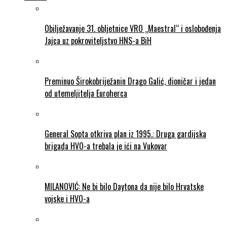
Obilježavanje 31. obljetnice VRO „Maestral“ i oslobođenja
Jajca uz pokroviteljstvo HNS-a BiH
Preminuo Širokobriježanin Drago Galić, dioničar i jedan
od utemeljitelja Euroherca
General Sopta otkriva plan iz 1995.: Druga gardijska
brigada HVO-a trebala je ići na Vukovar
MILANOVIĆ: Ne bi bilo Daytona da nije bilo Hrvatske
vojske i HVO-a