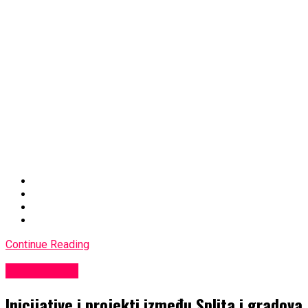
Continue Reading
EKONOMIJA
Inicijative i projekti između Splita i gradova