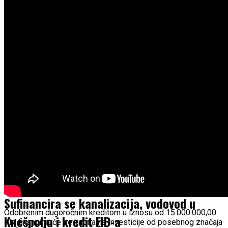
Continue Reading
You may like
EKONOMIJA
Nove investicije u Širokom Brijegu:
Sufinancira se kanalizacija, vodovod u
Odobrenim dugoročnim kreditom u iznosu od 15.000.000,00
Knešpolju i kredit EIB-a
KM financirat će se kapitalne investicije od posebnog značaja