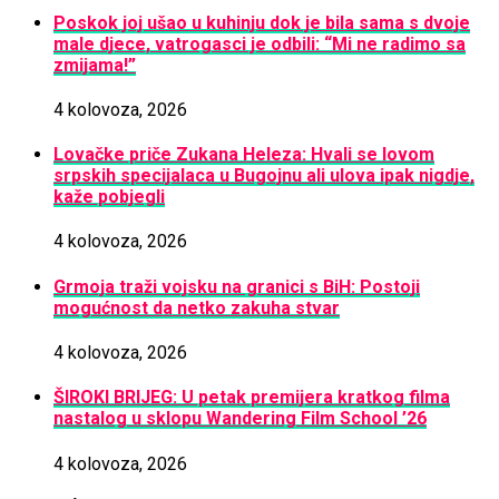
Poskok joj ušao u kuhinju dok je bila sama s dvoje
male djece, vatrogasci je odbili: “Mi ne radimo sa
zmijama!”
4 kolovoza, 2026
Lovačke priče Zukana Heleza: Hvali se lovom
srpskih specijalaca u Bugojnu ali ulova ipak nigdje,
kaže pobjegli
4 kolovoza, 2026
Grmoja traži vojsku na granici s BiH: Postoji
mogućnost da netko zakuha stvar
4 kolovoza, 2026
ŠIROKI BRIJEG: U petak premijera kratkog filma
nastalog u sklopu Wandering Film School ’26
4 kolovoza, 2026