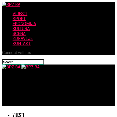
VIJESTI
SPORT
EKONOMIJA
KULTURA
SCENA
ZDRAVLJE
KONTAKT
Connect with us
BPZ.BA
Iz rukopisa ministrice financija Županije Središnja Bosna
Mirjane Plavčić “Potpisan Ugovor o kreditnom zaduženju
Županije Središnja Bosna vrijedan 15 milijuna KM
VIJESTI