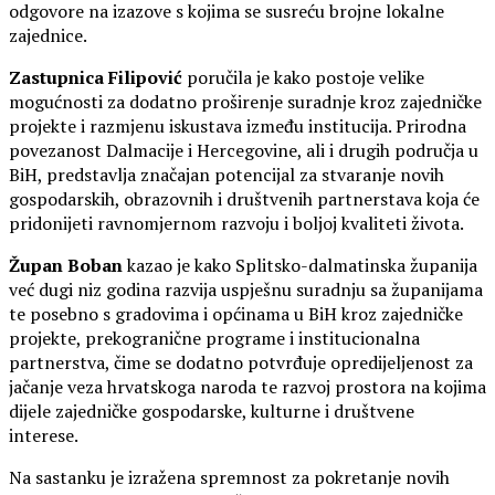
odgovore na izazove s kojima se susreću brojne lokalne
zajednice.
Zastupnica Filipović
poručila je kako postoje velike
mogućnosti za dodatno proširenje suradnje kroz zajedničke
projekte i razmjenu iskustava između institucija. Prirodna
povezanost Dalmacije i Hercegovine, ali i drugih područja u
BiH, predstavlja značajan potencijal za stvaranje novih
gospodarskih, obrazovnih i društvenih partnerstava koja će
pridonijeti ravnomjernom razvoju i boljoj kvaliteti života.
Župan Boban
kazao je kako Splitsko-dalmatinska županija
već dugi niz godina razvija uspješnu suradnju sa županijama
te posebno s gradovima i općinama u BiH kroz zajedničke
projekte, prekogranične programe i institucionalna
partnerstva, čime se dodatno potvrđuje opredijeljenost za
jačanje veza hrvatskoga naroda te razvoj prostora na kojima
dijele zajedničke gospodarske, kulturne i društvene
interese.
Na sastanku je izražena spremnost za pokretanje novih