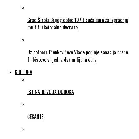
Grad Široki Brijeg dobio 107 tisuća eura za izgradnju
multifunkcionalne dvorane
Uz potporu Plenkovićeve Vlade počinje sanacija brane
Tribistovo vrijedna dva milijuna eura
KULTURA
ISTINA JE VODA DUBOKA
ČEKANJE