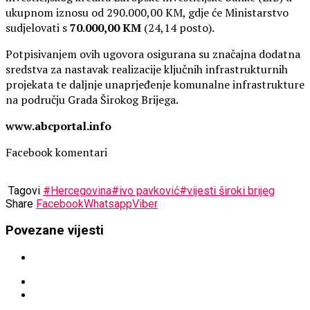
ukupnom iznosu od 290.000,00 KM, gdje će Ministarstvo
sudjelovati s
70.000,00 KM
(24,14 posto).
Potpisivanjem ovih ugovora osigurana su značajna dodatna
sredstva za nastavak realizacije ključnih infrastrukturnih
projekata te daljnje unaprjeđenje komunalne infrastrukture
na području Grada Širokog Brijega.
www.abcportal.info
Facebook komentari
Tagovi
#Hercegovina
#ivo pavković
#vijesti široki brijeg
Share
Facebook
Whatsapp
Viber
Povezane vijesti