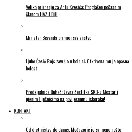
Veliko priznanje za Antu Kvesića: Proglašen počasnim
članom HAZU BiH
Ministar Bevanda primio izaslanstvo
Ljubo Ćesić Rojs završio u bolnici: Otkrivena mu je opasna
bolest
Predsjednica Buhač: Javna čestitka SKB-u Mostar i
njenim liječnicima na povijesnomu iskoraku!
KONTAKT
Od djetinjstva do danas, Međugorje je za mene nešto