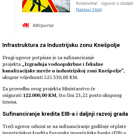
Infrastruktura za Industrijsku zonu Knešpolje
Drugi ugovor potpisan je za sufinanciranje
projekta
„Izgradnja vodoopskrbne i fekalne
kanalizacijske mreže u industrijskoj zoni Knešpolje“
,
ukupne vrijednosti 525.330,00 KM.
Za provedbu ovog projekta Ministarstvo će
osigurati
122.000,00 KM
, što čini 23,22 posto ukupnog
iznosa.
Sufinanciranje kredita EIB-a i daljnji razvoj grada
Treći ugovor odnosi se na sufinanciranje godišnje otplate
investicijskog kredita Europske investicijske banke (EIB) u