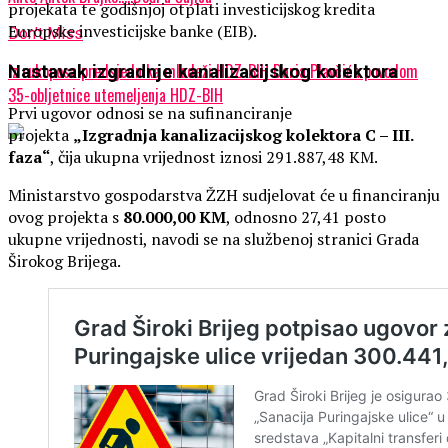
projekata te godišnjoj otplati investicijskog kredita
Europske investicijske banke (EIB).
Don't Miss
Iz rukoposa predsjednika mladeži HDZ-BIH Daria Plavčića povodom
Nastavak izgradnje kanalizacijskog kolektora
35-obljetnice utemeljenja HDZ-BIH
Prvi ugovor odnosi se na sufinanciranje
projekta
„Izgradnja kanalizacijskog kolektora C – III.
faza“
, čija ukupna vrijednost iznosi 291.887,48 KM.
Ministarstvo gospodarstva ŽZH sudjelovat će u financiranju
ovog projekta s
80.000,00 KM
, odnosno 27,41 posto
ukupne vrijednosti, navodi se na službenoj stranici Grada
Širokog Brijega.