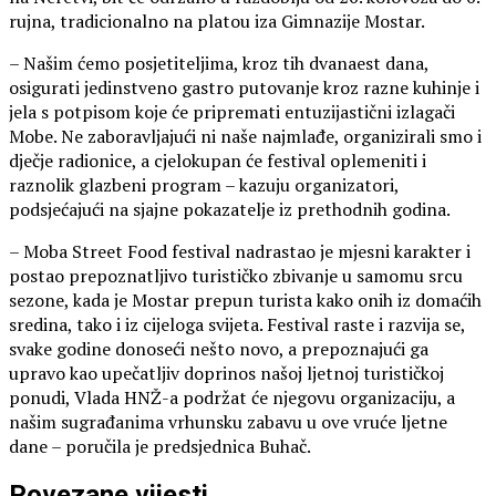
rujna, tradicionalno na platou iza Gimnazije Mostar.
– Našim ćemo posjetiteljima, kroz tih dvanaest dana,
osigurati jedinstveno gastro putovanje kroz razne kuhinje i
jela s potpisom koje će pripremati entuzijastični izlagači
Mobe. Ne zaboravljajući ni naše najmlađe, organizirali smo i
dječje radionice, a cjelokupan će festival oplemeniti i
raznolik glazbeni program – kazuju organizatori,
podsjećajući na sjajne pokazatelje iz prethodnih godina.
– Moba Street Food festival nadrastao je mjesni karakter i
postao prepoznatljivo turističko zbivanje u samomu srcu
sezone, kada je Mostar prepun turista kako onih iz domaćih
sredina, tako i iz cijeloga svijeta. Festival raste i razvija se,
svake godine donoseći nešto novo, a prepoznajući ga
upravo kao upečatljiv doprinos našoj ljetnoj turističkoj
ponudi, Vlada HNŽ-a podržat će njegovu organizaciju, a
našim sugrađanima vrhunsku zabavu u ove vruće ljetne
dane – poručila je predsjednica Buhač.
Povezane vijesti