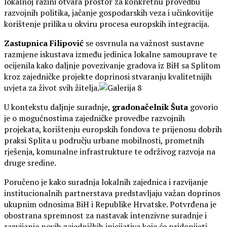
lokalnoj razini otvara prostor za konkretnu provedbu
razvojnih politika, jačanje gospodarskih veza i učinkovitije
korištenje prilika u okviru procesa europskih integracija.
Zastupnica Filipović
se osvrnula na važnost sustavne
razmjene iskustava između jedinica lokalne samouprave te
ocijenila kako daljnje povezivanje gradova iz BiH sa Splitom
kroz zajedničke projekte doprinosi stvaranju kvalitetnijih
uvjeta za život svih žitelja.
U kontekstu daljnje suradnje,
gradonačelnik Šuta
govorio
je o mogućnostima zajedničke provedbe razvojnih
projekata, korištenju europskih fondova te prijenosu dobrih
praksi Splita u području urbane mobilnosti, prometnih
rješenja, komunalne infrastrukture te održivog razvoja na
druge sredine.
Poručeno je kako suradnja lokalnih zajednica i razvijanje
institucionalnih partnerstava predstavljaju važan doprinos
ukupnim odnosima BiH i Republike Hrvatske. Potvrđena je
obostrana spremnost za nastavak intenzivne suradnje i
razvijanje novih zajedničkih inicijativa koje će pridonijeti