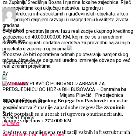
za Županiju Središnja Bosna i njezine lokalne zajednice. Riječ
je o projektima koji uključuju nabavke, izgradnju i
rekonstrukciju infrastrukturnih i građevinskih objekata, a koji
će doprinijeti daljnjem razvoju i unaprjeđenju kvalitete života
građana.
Published
Ovaj iznos predstavlja prvu fazu realizacije ukupnog kreditnog
zaduženja od 40.000.000,00 KM, kojim će se u narednom
3 dana ago
razdoblju osigurati dodatna sredstva za provedbu najvažnijih
projekata u županiji i općinama.
on
Sredstva će biti operativna odmah po otvaranju namjenskog
računa, čime će se osigurati uredno izmirenje obveza po već
4 kolovoza, 2026
realiziranim projektima.
By
Urednik BPZ
Mirjana Plavčić Predsjednica
Gradonačelnik Širokog Brijega
Ivo Pavković
i ministar
HDZ-BIH Busovača
gospodarstva Županije Zapadnohercegovačke
Zvonimir
Širić
potpisali su u utorak tri ugovora o sufinanciranju,
Related Topics:
ukupne vrijednosti
272.000 KM
.
Up Next
Sredstva su namijenjena realizaciji važnih infrastrukturnih
Ante Antek Brajko…..Dođi u Šujicu