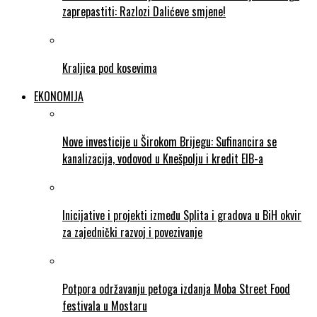
zaprepastiti: Razlozi Dalićeve smjene!
Kraljica pod kosevima
EKONOMIJA
Nove investicije u Širokom Brijegu: Sufinancira se
kanalizacija, vodovod u Knešpolju i kredit EIB-a
Inicijative i projekti između Splita i gradova u BiH okvir
za zajednički razvoj i povezivanje
Potpora održavanju petoga izdanja Moba Street Food
festivala u Mostaru