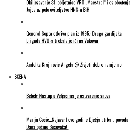
Obilježavanje 31. obljetnice VRO „Maestral“ i oslobođenja
Jajca uz pokroviteljstvo HNS-a BiH
General Sopta otkriva plan iz 1995.: Druga gardijska
brigada HVO-a trebala je ići na Vukovar
Andelka Krajinovic Angela @ Živjeti dobro namjerno
SCENA
Bebek: Nastup u Veljacima je ostvarenje snova
Marija Cosic…Najava: I ove godine Dječja utrka u povodu
Dana općine Busovača!