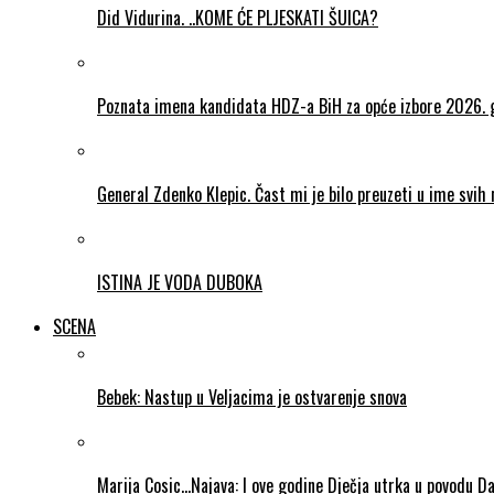
Did Vidurina. ..KOME ĆE PLJESKATI ŠUICA?
Poznata imena kandidata HDZ-a BiH za opće izbore 2026. 
General Zdenko Klepic. Čast mi je bilo preuzeti u ime svih n
ISTINA JE VODA DUBOKA
SCENA
Bebek: Nastup u Veljacima je ostvarenje snova
Marija Cosic…Najava: I ove godine Dječja utrka u povodu D