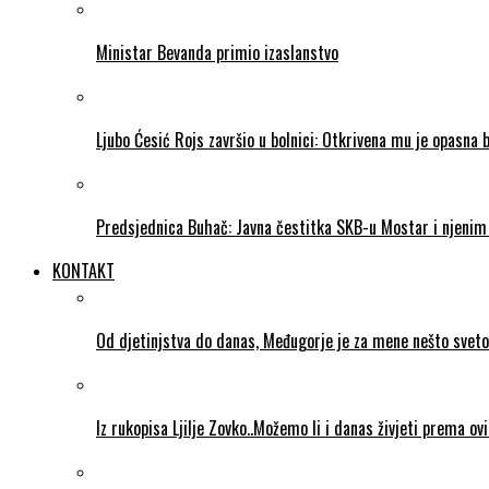
Ministar Bevanda primio izaslanstvo
Ljubo Ćesić Rojs završio u bolnici: Otkrivena mu je opasna 
Predsjednica Buhač: Javna čestitka SKB-u Mostar i njenim 
KONTAKT
Od djetinjstva do danas, Međugorje je za mene nešto sveto
Iz rukopisa Ljilje Zovko..Možemo li i danas živjeti prema ov