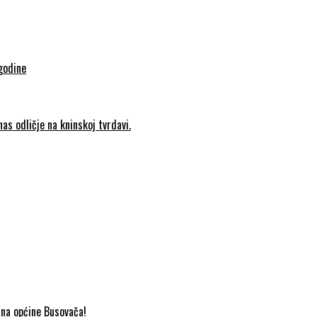
godine
as odličje na kninskoj tvrdavi.
ana općine Busovača!