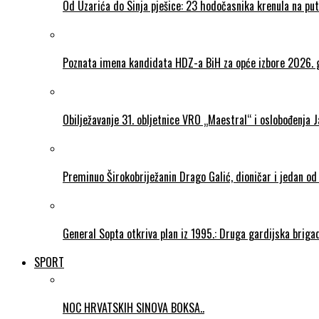
Od Uzarića do Sinja pješice: 23 hodočasnika krenula na put
Poznata imena kandidata HDZ-a BiH za opće izbore 2026. 
Obilježavanje 31. obljetnice VRO „Maestral“ i oslobođenja 
Preminuo Širokobriježanin Drago Galić, dioničar i jedan od
General Sopta otkriva plan iz 1995.: Druga gardijska briga
SPORT
NOC HRVATSKIH SINOVA BOKSA..