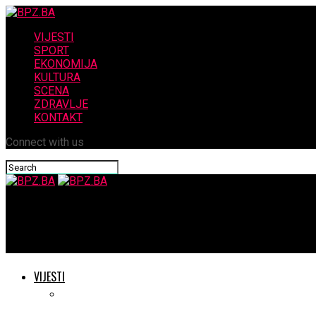
VIJESTI
SPORT
EKONOMIJA
KULTURA
SCENA
ZDRAVLJE
KONTAKT
Connect with us
BPZ.BA
JUNAK DANA FILIP PALIJAN
VIJESTI