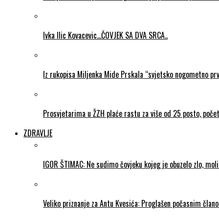
Ivka Ilic Kovacevic…ČOVJEK SA DVA SRCA..
Iz rukopisa Miljenka Mide Prskala “svjetsko nogometno pr
Prosvjetarima u ŽZH plaće rastu za više od 25 posto, poč
ZDRAVLJE
IGOR ŠTIMAC: Ne sudimo čovjeku kojeg je obuzelo zlo, mol
Veliko priznanje za Antu Kvesića: Proglašen počasnim čla