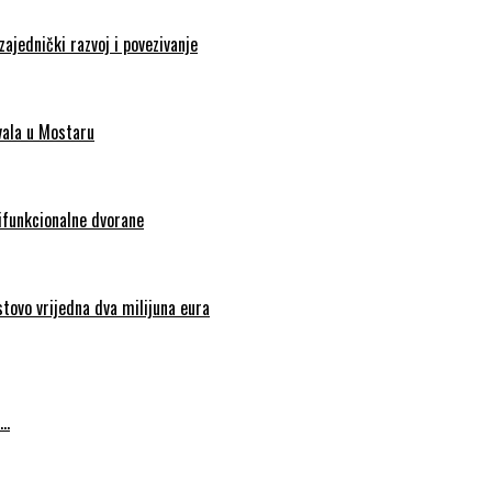
zajednički razvoj i povezivanje
vala u Mostaru
tifunkcionalne dvorane
stovo vrijedna dva milijuna eura
….