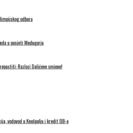
olimpijskog odbora
nda u posjeti Medugorju
epastiti: Razlozi Dalićeve smjene!
ija, vodovod u Knešpolju i kredit EIB-a