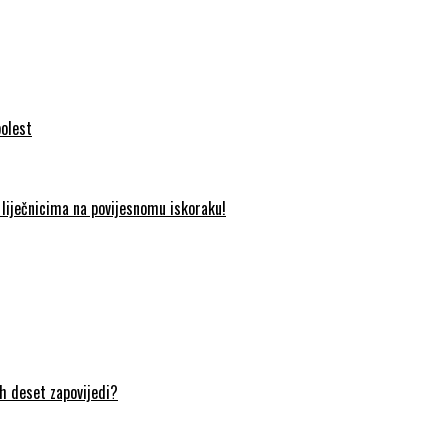
bolest
liječnicima na povijesnomu iskoraku!
ih deset zapovijedi?