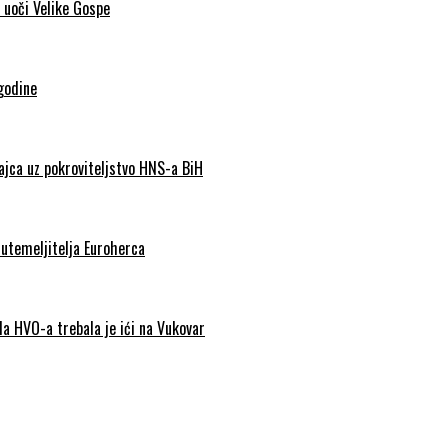
 uoči Velike Gospe
godine
Jajca uz pokroviteljstvo HNS-a BiH
 utemeljitelja Euroherca
da HVO-a trebala je ići na Vukovar