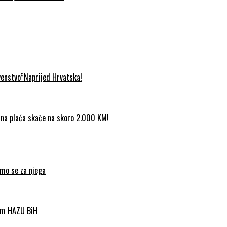
venstvo”Naprijed Hrvatska!
etna plaća skače na skoro 2.000 KM!
imo se za njega
nom HAZU BiH