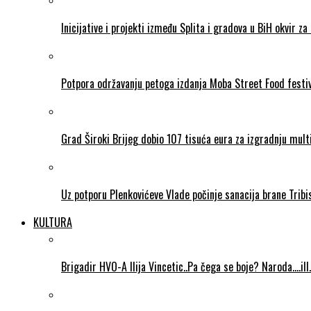
Inicijative i projekti između Splita i gradova u BiH okvir za 
Potpora održavanju petoga izdanja Moba Street Food festi
Grad Široki Brijeg dobio 107 tisuća eura za izgradnju mul
Uz potporu Plenkovićeve Vlade počinje sanacija brane Tribi
KULTURA
Brigadir HVO-A Ilija Vincetic..Pa čega se boje? Naroda….ill