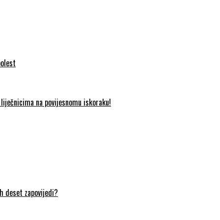
bolest
liječnicima na povijesnomu iskoraku!
ih deset zapovijedi?