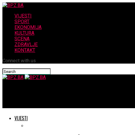
VIJESTI
SPORT
EKONOMIJA
KULTURA
SCENA
ZDRAVLJE
KONTAKT
Connect with us
BPZ.BA
Schmidt pred Vijećem sigurnosti- ni riječ o nametanju hrvatskog
VIJESTI