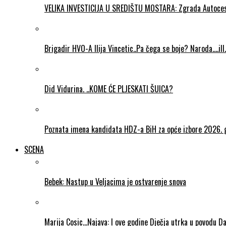
VELIKA INVESTICIJA U SREDIŠTU MOSTARA: Zgrada Autocesta 
Brigadir HVO-A Ilija Vincetic..Pa čega se boje? Naroda….ill
Did Vidurina. ..KOME ĆE PLJESKATI ŠUICA?
Poznata imena kandidata HDZ-a BiH za opće izbore 2026. 
SCENA
Bebek: Nastup u Veljacima je ostvarenje snova
Marija Cosic…Najava: I ove godine Dječja utrka u povodu D