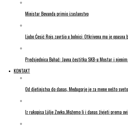
Ministar Bevanda primio izaslanstvo
Ljubo Ćesić Rojs završio u bolnici: Otkrivena mu je opasna 
Predsjednica Buhač: Javna čestitka SKB-u Mostar i njenim 
KONTAKT
Od djetinjstva do danas, Međugorje je za mene nešto sveto
Iz rukopisa Ljilje Zovko..Možemo li i danas živjeti prema ov