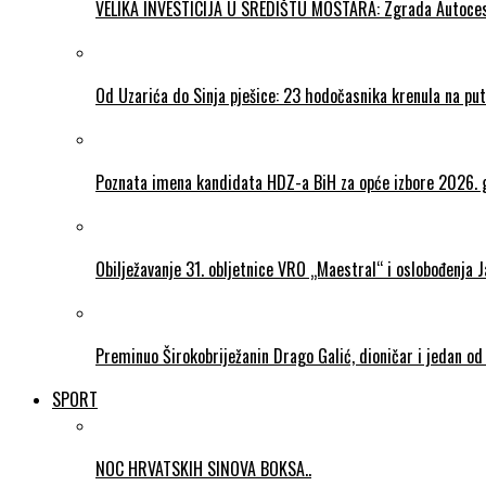
VELIKA INVESTICIJA U SREDIŠTU MOSTARA: Zgrada Autocesta 
Od Uzarića do Sinja pješice: 23 hodočasnika krenula na put
Poznata imena kandidata HDZ-a BiH za opće izbore 2026. 
Obilježavanje 31. obljetnice VRO „Maestral“ i oslobođenja 
Preminuo Širokobriježanin Drago Galić, dioničar i jedan od
SPORT
NOC HRVATSKIH SINOVA BOKSA..