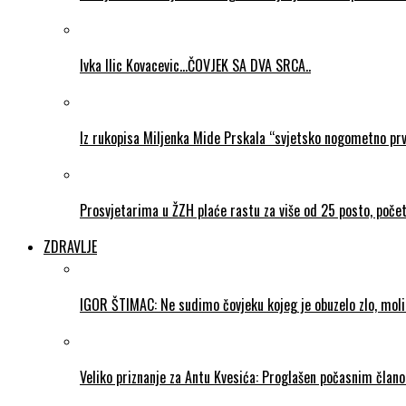
Ivka Ilic Kovacevic…ČOVJEK SA DVA SRCA..
Iz rukopisa Miljenka Mide Prskala “svjetsko nogometno pr
Prosvjetarima u ŽZH plaće rastu za više od 25 posto, poč
ZDRAVLJE
IGOR ŠTIMAC: Ne sudimo čovjeku kojeg je obuzelo zlo, mol
Veliko priznanje za Antu Kvesića: Proglašen počasnim čla