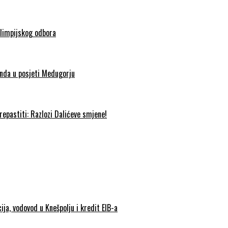
olimpijskog odbora
nda u posjeti Medugorju
epastiti: Razlozi Dalićeve smjene!
ija, vodovod u Knešpolju i kredit EIB-a