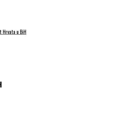
st Hrvata u BiH
H