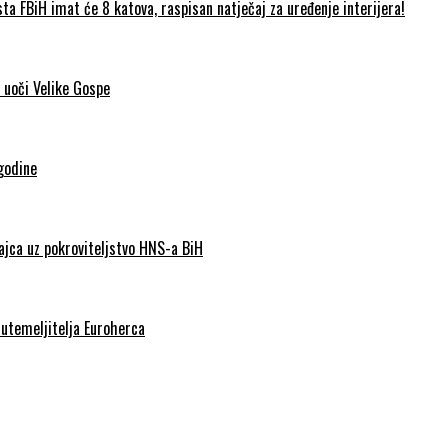
FBiH imat će 8 katova, raspisan natječaj za uređenje interijera!
 uoči Velike Gospe
godine
Jajca uz pokroviteljstvo HNS-a BiH
 utemeljitelja Euroherca