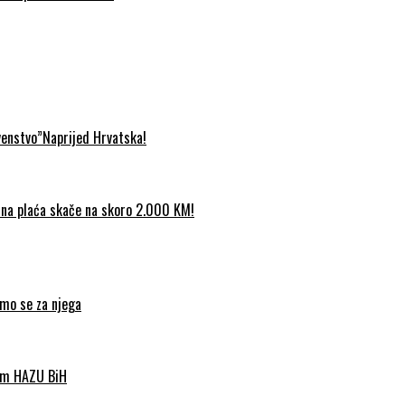
venstvo”Naprijed Hrvatska!
etna plaća skače na skoro 2.000 KM!
imo se za njega
nom HAZU BiH