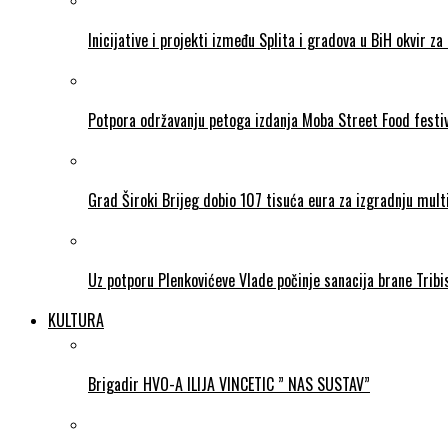
Inicijative i projekti između Splita i gradova u BiH okvir za 
Potpora održavanju petoga izdanja Moba Street Food festi
Grad Široki Brijeg dobio 107 tisuća eura za izgradnju mul
Uz potporu Plenkovićeve Vlade počinje sanacija brane Tribi
KULTURA
Brigadir HVO-A ILIJA VINCETIC ” NAS SUSTAV”