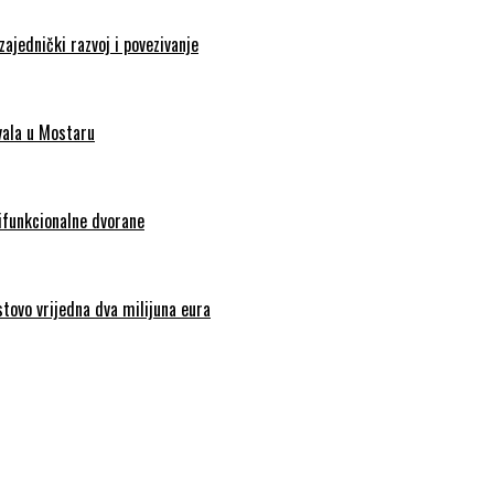
zajednički razvoj i povezivanje
vala u Mostaru
tifunkcionalne dvorane
stovo vrijedna dva milijuna eura