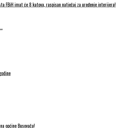
FBiH imat će 8 katova, raspisan natječaj za uređenje interijera!
….
godine
ana općine Busovača!