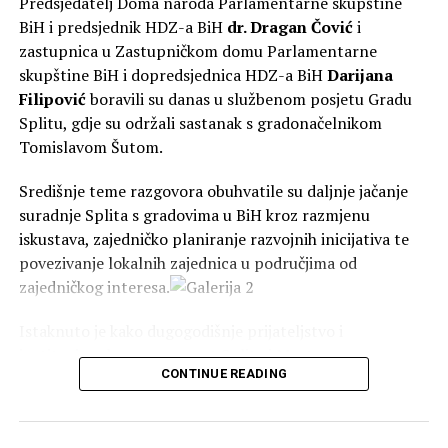
Predsjedatelj Doma naroda Parlamentarne skupštine
BiH i predsjednik HDZ-a BiH
dr. Dragan Čović
i
Za provedbu ovog projekta Ministarstvo će
zastupnica u Zastupničkom domu Parlamentarne
osigurati
122.000,00 KM
, što čini 23,22 posto ukupnog
skupštine BiH i dopredsjednica HDZ-a BiH
Darijana
iznosa.
Filipović
boravili su danas u službenom posjetu Gradu
Splitu, gdje su održali sastanak s gradonačelnikom
Sufinanciranje kredita EIB-a i daljnji
Tomislavom Šutom.
razvoj grada
Središnje teme razgovora obuhvatile su daljnje jačanje
Treći ugovor odnosi se na sufinanciranje godišnje
suradnje Splita s gradovima u BiH kroz razmjenu
otplate investicijskog kredita Europske investicijske
iskustava, zajedničko planiranje razvojnih inicijativa te
banke (EIB) u ukupnom iznosu od 290.000,00 KM, gdje
povezivanje lokalnih zajednica u područjima od
će Ministarstvo sudjelovati s
70.000,00 KM
(24,14
zajedničkog interesa.
posto).
Istaknuto je kako dugogodišnje prijateljstvo i
Potpisivanjem ovih ugovora osigurana su značajna
institucionalna povezanost Splita i Mostara
dodatna sredstva za nastavak realizacije ključnih
CONTINUE READING
predstavljaju uspješan primjer prekogranične suradnje,
infrastrukturnih projekata te daljnje unaprjeđenje
koja se kontinuirano razvija kroz kulturne, gospodarske,
komunalne infrastrukture na području Grada Širokog
obrazovne i druge oblike partnerstva. Naglašeno je kako
Brijega.