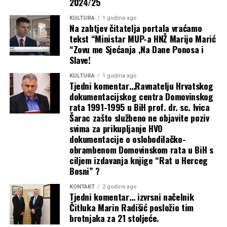
2024/25
SDA i SDP-a
ulova ipak nigdje, kaže pobjegli
KULTURA
1 godina ago
Na zahtjev čitatelja portala vraćamo
4 kolovoza, 2026
Buhač, Bevanda i Radišić obišli novo
tekst “Ministar MUP-a HNŽ Marijo Marić
“Zovu me Sjećanja ,Na Dane Ponosa i
cestovno raskružje Kaktus u Čitluku
Grmoja traži vojsku na granici s BiH:
Slave!
Postoji mogućnost da netko zakuha
Predsjednica Buhač ugostila rukovodstvo
KULTURA
1 godina ago
Tjedni komentar…Ravnatelju Hrvatskog
stvar
i uspješne plivače SPK Zrinjski Mostar
dokumentacijskog centra Domovinskog
rata 1991-1995 u BiH prof. dr. sc. Ivica
4 kolovoza, 2026
Predsjednica Buhač pokroviteljica
Šarac zašto službeno ne objavite poziv
svima za prikupljanje HVO
ŠIROKI BRIJEG: U petak premijera
odlaska mostarskih gimnazijalaca na
dokumentacije o oslobodilačko-
kratkog filma nastalog u sklopu
obrambenom Domovinskom rata u BiH s
Međunarodnu olimpijadu u Kazahstan
ciljem izdavanja knjige “Rat u Herceg
Wandering Film School ’26
Bosni” ?
Buhač u Skupštini: Vlada HNŽ-a ima nultu
4 kolovoza, 2026
KONTAKT
2 godine ago
toleranciju prema svakomu obliku nasilja
Tjedni komentar… izvrsni načelnik
Zapratite nas
Čitluka Marin Radišić posložio tim
Predsjednica Buhač otvorila središnju
brotnjaka za 21 stoljeće.
Facebook
Instagram
Youtube
Tiktok
HDZ BiH