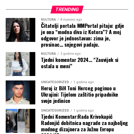
TRENDING
KULTURA
8 mjeseci ago
Čitatelji portala MMPortal pitaju: gdje
je ona “modna diva iz Kotora”? A moj
odgovor je jednostavan: zima je,
prosinac… snjegovi padaju.
Zahvalnica Vladi HNŽ-a na potpori
KULTURA
2 godine ago
Tjedni komentar 2024… “Zauvijek si
Najnovije objave
održavanju športsko-edukacijskoga
ostala u meni”
kampa ”Izlazi vani”
Poskok joj ušao u kuhinju dok je bila
UNCATEGORIZED
1 godina ago
Oštra osuda predsjednice Buhač nakon
sama s dvoje male djece, vatrogasci je
Heroj iz BiH Toni Herceg poginuo u
Ukrajini: Tijelom zaštitio pripadnike
skrnavljenja crkvenoga prostora i
odbili: “Mi ne radimo sa zmijama!”
svoje jedinice
vjerskoga znamenja u Međugorju
4 kolovoza, 2026
UNCATEGORIZED
1 godina ago
Tjedni Komentar:Rada Krivokapić
Sjednica Vlade HNŽ-a nije održana zbog
Lovačke priče Zukana Heleza: Hvali se
Radonjić dobitnica nagrade za najboljeg
modnog dizajnera za Južnu Evropu
neobrazloženoga izostanka ministara iz
lovom srpskih specijalaca u Bugojnu ali