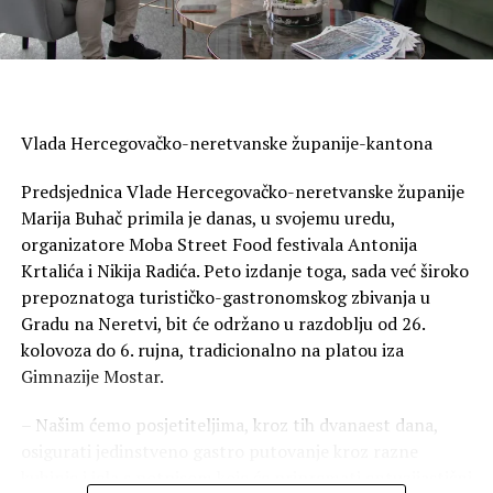
prijenosu dobrih praksi Splita u području urbane
mobilnosti, prometnih rješenja, komunalne
Znate li koliko ljudi u BiH imaju svoj
infrastrukture te održivog razvoja na druge sredine.
zrakoplov?
Poručeno je kako suradnja lokalnih zajednica i razvijanje
Vlada Hercegovačko-neretvanske županije-kantona
3 kolovoza, 2026
institucionalnih partnerstava predstavljaju važan
doprinos ukupnim odnosima BiH i Republike Hrvatske.
BiH: U Golfa ‘dvicu’ uguralo se dvadeset
Predsjednica Vlade Hercegovačko-neretvanske županije
Potvrđena je obostrana spremnost za nastavak
Marija Buhač primila je danas, u svojemu uredu,
ljudi!
intenzivne suradnje i razvijanje novih zajedničkih
organizatore Moba Street Food festivala Antonija
inicijativa koje će pridonijeti gospodarskom,
Krtalića i Nikija Radića. Peto izdanje toga, sada već široko
1 kolovoza, 2026
infrastrukturnom i društvenom razvoju lokalnih
prepoznatoga turističko-gastronomskog zbivanja u
Crveni meteoalarm za Županiju
zajednica u obje zemlje.
Gradu na Neretvi, bit će održano u razdoblju od 26.
Zapadnohercegovačku, temperature i do
kolovoza do 6. rujna, tradicionalno na platou iza
Gimnazije Mostar.
42 stupnja
Split
– Našim ćemo posjetiteljima, kroz tih dvanaest dana,
sastanak
1 kolovoza, 2026
osigurati jedinstveno gastro putovanje kroz razne
inicijative
HERCEGOVINA: Dva Air Tractora već
kuhinje i jela s potpisom koje će pripremati entuzijastični
partnerstvo