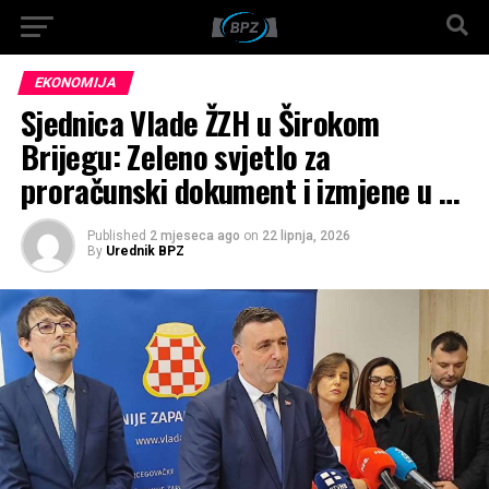
EKONOMIJA
Sjednica Vlade ŽZH u Širokom
Brijegu: Zeleno svjetlo za
proračunski dokument i izmjene u …
Published
2 mjeseca ago
on
22 lipnja, 2026
By
Urednik BPZ