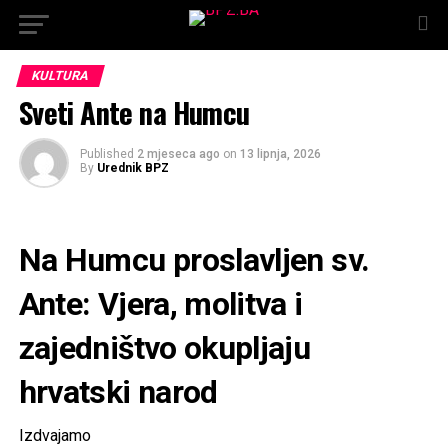
KULTURA
Sveti Ante na Humcu
Published
2 mjeseca ago
on
13 lipnja, 2026
By
Urednik BPZ
Na Humcu proslavljen sv.
Ante: Vjera, molitva i
zajedništvo okupljaju
hrvatski narod
Izdvajamo