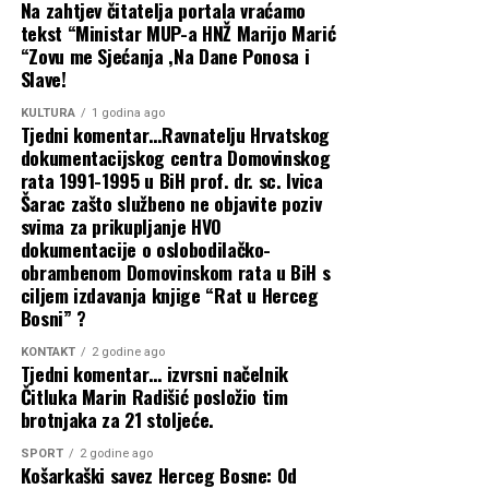
obnove, Humac i danas nastavlja prenositi vrijednu
Na zahtjev čitatelja portala vraćamo
tekst “Ministar MUP-a HNŽ Marijo Marić
baštinu i univerzalne poruke vjere, solidarnosti i ljubavi
HNS
“Zovu me Sjećanja ,Na Dane Ponosa i
prema bližnjemu na dobrobit sadašnjih i budućih
HNS BiH
Slave!
naraštaja.
Udruga 13. rujan Jajce
KULTURA
1 godina ago
Povezane vijesti
Tjedni komentar…Ravnatelju Hrvatskog
Humac
dokumentacijskog centra Domovinskog
Ljubuški
„Oluja“ – temelj hrvatske slobode i
rata 1991-1995 u BiH prof. dr. sc. Ivica
svetkovina sv. Ante
Šarac zašto službeno ne objavite poziv
prekretnica na putu prema miru u BiH,
svima za prikupljanje HVO
RELATED TOPICS:
dokumentacije o oslobodilačko-
pobjeda koja je promijenila tijek povijesti
obrambenom Domovinskom rata u BiH s
UP NEXT
ciljem izdavanja knjige “Rat u Herceg
Jedan je jedini general pukovnik HVO-a i general bojnik
Filipović: Ustavna ravnopravnost i
Bosni” ?
HV.Ljubo Cesic- Rojs
institucionalni dijalog ključni za europski
KONTAKT
2 godine ago
DON'T MISS
Tjedni komentar… izvrsni načelnik
MJESEC JE VAJAO ŽENU
napredak BiH
Čitluka Marin Radišić posložio tim
brotnjaka za 21 stoljeće.
Međužupanijska suradnja temelj novih
SPORT
2 godine ago
razvojnih inicijativa Dalmacije i BiH
Košarkaški savez Herceg Bosne: Od