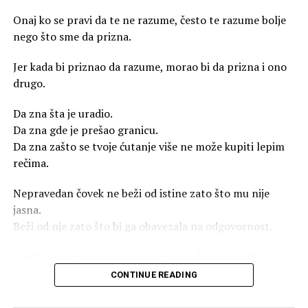
Onaj ko se pravi da te ne razume, često te razume bolje
nego što sme da prizna.
Jer kada bi priznao da razume, morao bi da prizna i ono
drugo.
Da zna šta je uradio.
Da zna gde je prešao granicu.
Da zna zašto se tvoje ćutanje više ne može kupiti lepim
rečima.
Nepravedan čovek ne beži od istine zato što mu nije
jasna.
Beži od nje zato što bi ga obavezala na odgovornost.
A odgovornost je teret koji ne može da nosi svako.
CONTINUE READING
Zato se pravi zbunjen.
Zato izvrće smisao.