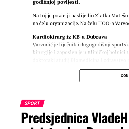
godišnjoj povijesti.
Na toj je poziciji naslijedio Zlatka Mateš
na čelu organizacije. Na čelu HOO-a Varvod
Kardiokirurg iz KB-a Dubrava
Varvodić je liječnik i dugogodišnji sportsk
kirurgije i zaposlen je u Kliničkoj bolnic
doktorski studij Biomedicina i zdravstvo
U hrvatskom sportu najpoznatiji je po rad
CON
saveza prvi je put izabran u rujnu 2022. g
Vladislava Veselice. Samo devet dana prij
mandat na čelu Plivačkog saveza.
SPORT
Varvodić je aktivan i u međunarodnim spo
Predsjednica VladeH
European Aquaticsa, krovne europske organ
umjetničko plivanje. Član je i izvršnog tij