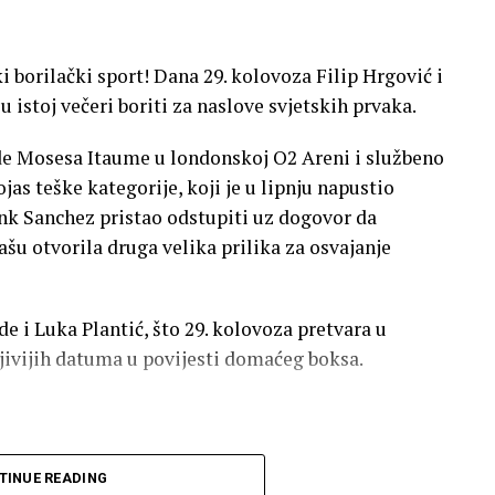
 borilački sport! Dana 29. kolovoza Filip Hrgović i
 u istoj večeri boriti za naslove svjetskih prvaka.
de Mosesa Itaume u londonskoj O2 Areni i službeno
as teške kategorije, koji je u lipnju napustio
nk Sanchez pristao odstupiti uz dogovor da
šu otvorila druga velika prilika za osvajanje
ide i Luka Plantić, što 29. kolovoza pretvara u
ljivijih datuma u povijesti domaćeg boksa.
TINUE READING