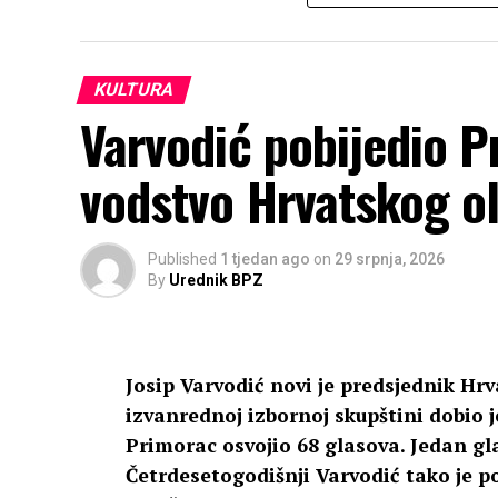
KULTURA
Varvodić pobijedio P
vodstvo Hrvatskog o
Published
1 tjedan ago
on
29 srpnja, 2026
By
Urednik BPZ
Josip Varvodić novi je predsjednik Hr
izvanrednoj izbornoj skupštini dobio 
Primorac osvojio 68 glasova. Jedan glas
Četrdesetogodišnji Varvodić tako je p