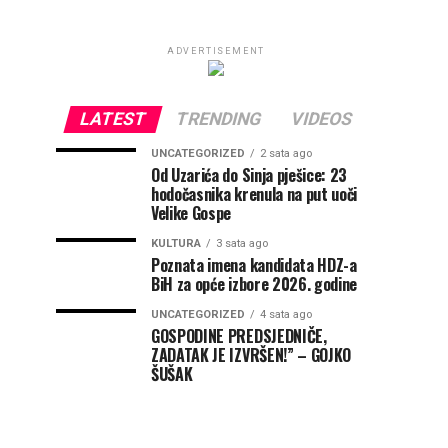
ADVERTISEMENT
LATEST
TRENDING
VIDEOS
UNCATEGORIZED
2 sata ago
Od Uzarića do Sinja pješice: 23
hodočasnika krenula na put uoči
Velike Gospe
KULTURA
3 sata ago
Poznata imena kandidata HDZ-a
BiH za opće izbore 2026. godine
UNCATEGORIZED
4 sata ago
GOSPODINE PREDSJEDNIČE,
ZADATAK JE IZVRŠEN!” – GOJKO
ŠUŠAK