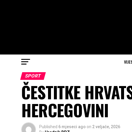
VIJE
SPORT
ČESTITKE HRVATS
HERCEGOVINI
Published
6 mjeseci ago
on
2 veljače, 2026