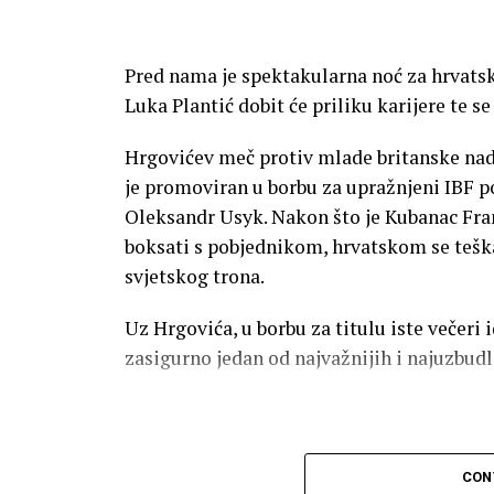
Pred nama je spektakularna noć za hrvatski
Luka Plantić dobit će priliku karijere te se
​Hrgovićev meč protiv mlade britanske na
je promoviran u borbu za upražnjeni IBF poj
Oleksandr Usyk. Nakon što je Kubanac Fra
boksati s pobjednikom, hrvatskom se teška
svjetskog trona.
​Uz Hrgovića, u borbu za titulu iste večeri 
zasigurno jedan od najvažnijih i najuzbud
CON