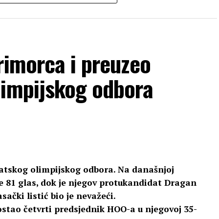
rimorca i preuzeo
limpijskog odbora
vatskog olimpijskog odbora. Na današnjoj
je 81 glas, dok je njegov protukandidat Dragan
ački listić bio je nevažeći.
ostao četvrti predsjednik HOO-a u njegovoj 35-