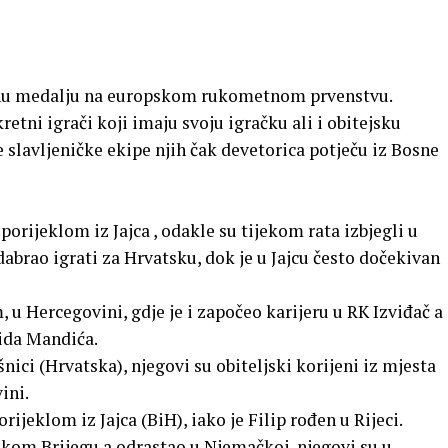
anu medalju na europskom rukometnom prvenstvu.
retni igrači koji imaju svoju igračku ali i obitejsku
e slavljeničke ekipe njih čak devetorica potječu iz Bosne
 porijeklom iz Jajca , odakle su tijekom rata izbjegli u
odabrao igrati za Hrvatsku, dok je u Jajcu često dočekivan
 u Hercegovini, gdje je i započeo karijeru u RK Izviđač a
ida Mandića.
ici (Hrvatska), njegovi su obiteljski korijeni iz mjesta
ini.
porijeklom iz Jajca (BiH), iako je Filip rođen u Rijeci.
okom Brijegu a odrastao u Njemačkoj, njegovi su u