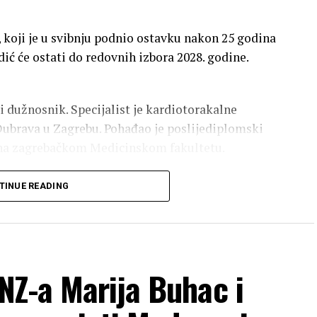
u, koji je u svibnju podnio ostavku nakon 25 godina
ić će ostati do redovnih izbora 2028. godine.
i dužnosnik. Specijalist je kardiotorakalne
i Dubrava u Zagrebu. Pohađao je poslijediplomski
 na zagrebačkom Medicinskom fakultetu.
u u plivanju. Za predsjednika Hrvatskog plivačkog
TINUE READING
odine, nakon povlačenja dotadašnjeg čelnika
e izbora za predsjednika HOO-a dobio je novi
rtskim organizacijama. Prvi je dopredsjednik
NZ-a Marija Buhac i
izacije za plivanje, vaterpolo, skokove u vodu i
ela svjetske organizacije World Aquatics, u koje je