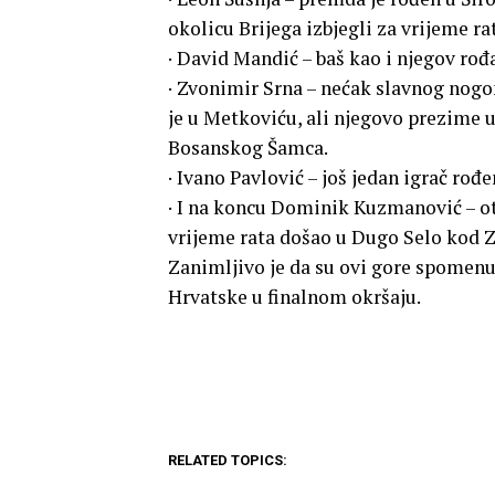
okolicu Brijega izbjegli za vrijeme rat
· David Mandić – baš kao i njegov rođa
· Zvonimir Srna – nećak slavnog nogo
je u Metkoviću, ali njegovo prezime u
Bosanskog Šamca.
· Ivano Pavlović – još jedan igrač ro
· I na koncu Dominik Kuzmanović – ot
vrijeme rata došao u Dugo Selo kod 
Zanimljivo je da su ovi gore spomenu
Hrvatske u finalnom okršaju.
RELATED TOPICS: