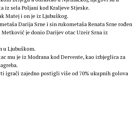
a iz sela Poljani kod Kraljeve Stjeske.
k Matej i on je iz Ljubuškog.
metaša Darija Srne i sin rukometaša Renata Srne rođen
 Metković je donio Darijev otac Uzeir Srna iz
đen u Ljubuškom.
ac mu je iz Modrana kod Dervente, kao izbjeglica za
Zagreba.
ti igrači zajedno postigli više od 70% ukupnih golova