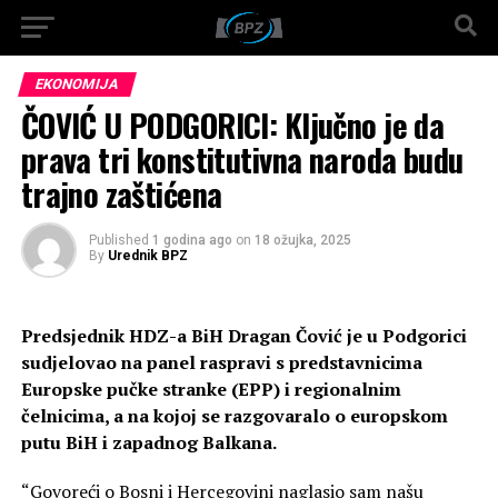
EKONOMIJA
ČOVIĆ U PODGORICI: Ključno je da
prava tri konstitutivna naroda budu
trajno zaštićena
Published
1 godina ago
on
18 ožujka, 2025
By
Urednik BPZ
Predsjednik HDZ-a BiH Dragan Čović je u Podgorici
sudjelovao na panel raspravi s predstavnicima
Europske pučke stranke (EPP) i regionalnim
čelnicima, a na kojoj se razgovaralo o europskom
putu BiH i zapadnog Balkana.
“Govoreći o Bosni i Hercegovini naglasio sam našu