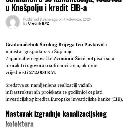
u Knešpolju i kredit EIB-a
Published
3 dana ago
on
4 kolovoza, 2026
By
Urednik BPZ
Čović izrazio sućut zbog
tragedije u Sjevernoj Makedoniji
Gradonačelnik Širokog Brijega
Ivo Pavković
i
ministar gospodarstva Županije
Zapadnohercegovačke
Zvonimir Širić
potpisali su u
utorak tri ugovora o sufinanciranju, ukupne
vrijednosti
272.000 KM
.
Sredstva su namijenjena realizaciji važnih
infrastrukturnih projekata te godišnjoj otplati
investicijskog kredita Europske investicijske banke (EIB).
Nastavak izgradnje kanalizacijskog
ČOVIĆ: Jučer sam jasno rekao
kolektora
Dodiku da mora stati