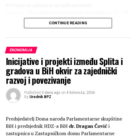
Prvi ugovor odnosi se na sufinanciranje
projekta
„Izgradnja kanalizacijskog kolektora C – III.
faza“
, čija ukupna vrijednost iznosi 291.887,48 KM.
CONTINUE READING
Ministarstvo gospodarstva ŽZH sudjelovat će u
financiranju ovog projekta s
80.000,00 KM
, odnosno
27,41 posto ukupne vrijednosti, navodi se na službenoj
EKONOMIJA
stranici Grada Širokog Brijega.
Inicijative i projekti između Splita i
gradova u BiH okvir za zajednički
VIDEO ČOVIĆ: Aktivnosti u
razvoj i povezivanje
Republici Srpskoj daleko
odudaraju od Ustava BiH
Published
3 dana ago
on
4 kolovoza, 2026
By
Urednik BPZ
Podijeli:
Predsjedatelj Doma naroda Parlamentarne skupštine
BiH i predsjednik HDZ-a BiH
dr. Dragan Čović
i
RELATED TOPICS:
zastupnica u Zastupničkom domu Parlamentarne