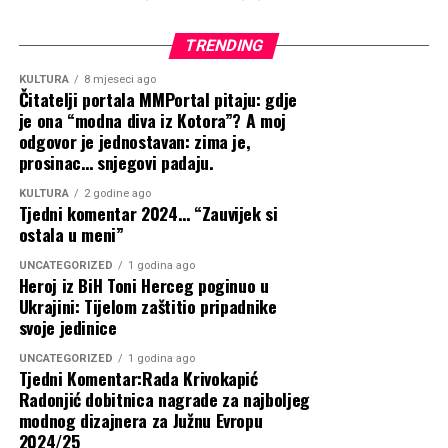
Buhač.
Izdvajamo
1 kolovoza, 2026
04.08.2026
TRENDING
Povezane vijesti
Crveni meteoalarm za Županiju
KULTURA
8 mjeseci ago
Čitatelji portala MMPortal pitaju: gdje
Zapadnohercegovačku, temperature i do
je ona “modna diva iz Kotora”? A moj
42 stupnja
odgovor je jednostavan: zima je,
prosinac… snjegovi padaju.
1 kolovoza, 2026
KULTURA
2 godine ago
Tjedni komentar 2024… “Zauvijek si
HERCEGOVINA: Dva Air Tractora već
ostala u meni”
imala preko 240 naleta, osigurana i
Zahvalnica Vladi HNŽ-a na potpori
UNCATEGORIZED
1 godina ago
dodatna…
Heroj iz BiH Toni Herceg poginuo u
održavanju športsko-edukacijskoga
Ukrajini: Tijelom zaštitio pripadnike
svoje jedinice
1 kolovoza, 2026
kampa ”Izlazi vani”
Deseci tisuća ljudi stižu u Mokro i Široki
UNCATEGORIZED
1 godina ago
Tjedni Komentar:Rada Krivokapić
Oštra osuda predsjednice Buhač nakon
Brijeg, prvi kamperi su…
Radonjić dobitnica nagrade za najboljeg
skrnavljenja crkvenoga prostora i
modnog dizajnera za Južnu Evropu
2024/25
31 srpnja, 2026