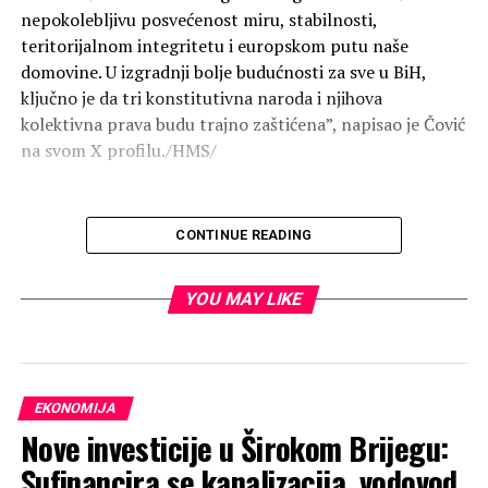
nepokolebljivu posvećenost miru, stabilnosti,
teritorijalnom integritetu i europskom putu naše
domovine. U izgradnji bolje budućnosti za sve u BiH,
ključno je da tri konstitutivna naroda i njihova
kolektivna prava budu trajno zaštićena”, napisao je Čović
na svom X profilu./HMS/
CONTINUE READING
Preporučeno:
YOU MAY LIKE
EKONOMIJA
Nove investicije u Širokom Brijegu:
Sufinancira se kanalizacija, vodovod