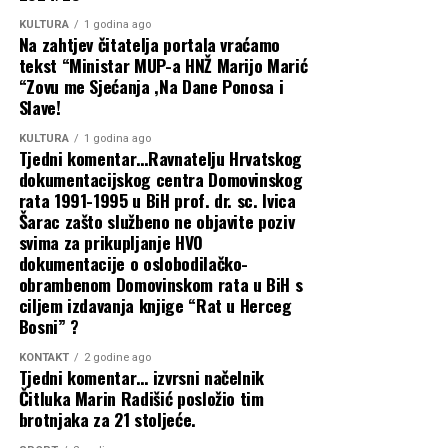
vjerskoga znamenja u Međugorju
Novi udar na džepove građana pod
KULTURA
1 godina ago
Na zahtjev čitatelja portala vraćamo
Sjednica Vlade HNŽ-a nije održana zbog
krinkom ‘ekologije’: Zbog markiranja
tekst “Ministar MUP-a HNŽ Marijo Marić
neobrazloženoga izostanka ministara iz
“Zovu me Sjećanja ,Na Dane Ponosa i
ponovno poskupljuje…
Slave!
SDA i SDP-a
KULTURA
1 godina ago
31 srpnja, 2026
Tjedni komentar…Ravnatelju Hrvatskog
Buhač, Bevanda i Radišić obišli novo
dokumentacijskog centra Domovinskog
cestovno raskružje Kaktus u Čitluku
rata 1991-1995 u BiH prof. dr. sc. Ivica
Šarac zašto službeno ne objavite poziv
svima za prikupljanje HVO
Predsjednica Buhač ugostila rukovodstvo
dokumentacije o oslobodilačko-
i uspješne plivače SPK Zrinjski Mostar
obrambenom Domovinskom rata u BiH s
ciljem izdavanja knjige “Rat u Herceg
Predsjednica Buhač pokroviteljica
Bosni” ?
odlaska mostarskih gimnazijalaca na
KONTAKT
2 godine ago
Tjedni komentar… izvrsni načelnik
Međunarodnu olimpijadu u Kazahstan
Čitluka Marin Radišić posložio tim
brotnjaka za 21 stoljeće.
Najnovije objave
Buhač u Skupštini: Vlada HNŽ-a ima nultu