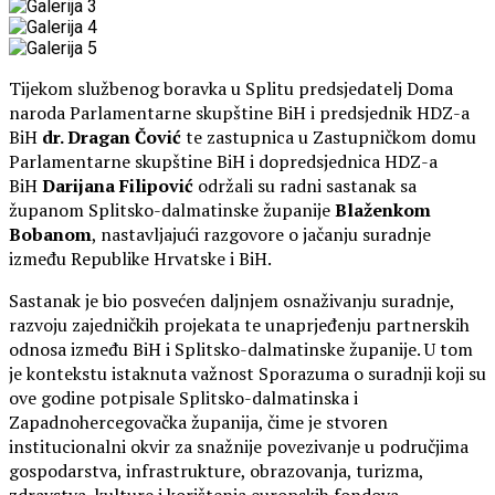
Tijekom službenog boravka u Splitu predsjedatelj Doma
naroda Parlamentarne skupštine BiH i predsjednik HDZ-a
BiH
dr. Dragan Čović
te zastupnica u Zastupničkom domu
Parlamentarne skupštine BiH i dopredsjednica HDZ-a
BiH
Darijana Filipović
održali su radni sastanak sa
županom Splitsko-dalmatinske županije
Blaženkom
Bobanom
, nastavljajući razgovore o jačanju suradnje
između Republike Hrvatske i BiH.
Sastanak je bio posvećen daljnjem osnaživanju suradnje,
razvoju zajedničkih projekata te unaprjeđenju partnerskih
odnosa između BiH i Splitsko-dalmatinske županije. U tom
je kontekstu istaknuta važnost Sporazuma o suradnji koji su
ove godine potpisale Splitsko-dalmatinska i
Zapadnohercegovačka županija, čime je stvoren
institucionalni okvir za snažnije povezivanje u područjima
gospodarstva, infrastrukture, obrazovanja, turizma,