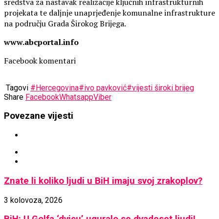
sredstva za nastavak realizacije ključnih infrastrukturnih
projekata te daljnje unaprjeđenje komunalne infrastrukture
na području Grada Širokog Brijega.
www.abcportal.info
Facebook komentari
Tagovi
#Hercegovina
#ivo pavković
#vijesti široki brijeg
Share
Facebook
Whatsapp
Viber
Povezane vijesti
Znate li koliko ljudi u BiH imaju svoj zrakoplov?
3 kolovoza, 2026