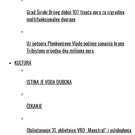
Grad Široki Brijeg dobio 107 tisuća eura za izgradnju
multifunkcionalne dvorane
Uz potporu Plenkovićeve Vlade počinje sanacija brane
Tribistovo vrijedna dva milijuna eura
KULTURA
ISTINA JE VODA DUBOKA
ČEKANJE
Obilježavanje 31. obljetnice VRO „Maestral“ i oslobođenja