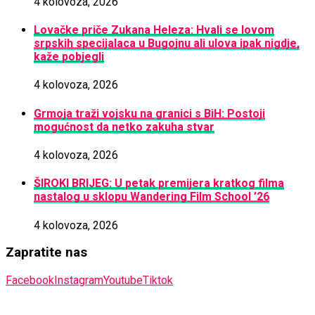
4 kolovoza, 2026
Lovačke priče Zukana Heleza: Hvali se lovom
srpskih specijalaca u Bugojnu ali ulova ipak nigdje,
kaže pobjegli
4 kolovoza, 2026
Grmoja traži vojsku na granici s BiH: Postoji
mogućnost da netko zakuha stvar
4 kolovoza, 2026
ŠIROKI BRIJEG: U petak premijera kratkog filma
nastalog u sklopu Wandering Film School ’26
4 kolovoza, 2026
Zapratite nas
Facebook
Instagram
Youtube
Tiktok