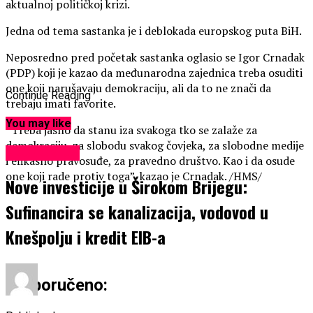
aktualnoj političkoj krizi.
Jedna od tema sastanka je i deblokada europskog puta BiH.
Neposredno pred početak sastanka oglasio se Igor Crnadak
(PDP) koji je kazao da međunarodna zajednica treba osuditi
one koji narušavaju demokraciju, ali da to ne znači da
Continue Reading
trebaju imati favorite.
You may like
“Treba jasno da stanu iza svakoga tko se zalaže za
demokraciju, za slobodu svakog čovjeka, za slobodne medije
EKONOMIJA
i efikasno pravosuđe, za pravedno društvo. Kao i da osude
one koji rade protiv toga”, kazao je Crnadak. /HMS/
Nove investicije u Širokom Brijegu:
Sufinancira se kanalizacija, vodovod u
Knešpolju i kredit EIB-a
Preporučeno: