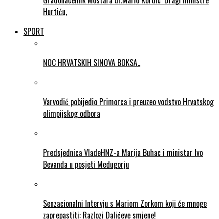
Gradonacelnik Mostara dr.Mario Kordic ‘Dragi ministre
Hurtiću,
SPORT
NOC HRVATSKIH SINOVA BOKSA..
Varvodić pobijedio Primorca i preuzeo vodstvo Hrvatskog
olimpijskog odbora
Predsjednica VladeHNZ-a Marija Buhac i ministar Ivo
Bevanda u posjeti Medugorju
Senzacionalni Intervju s Mariom Zorkom koji će mnoge
zaprepastiti: Razlozi Dalićeve smjene!