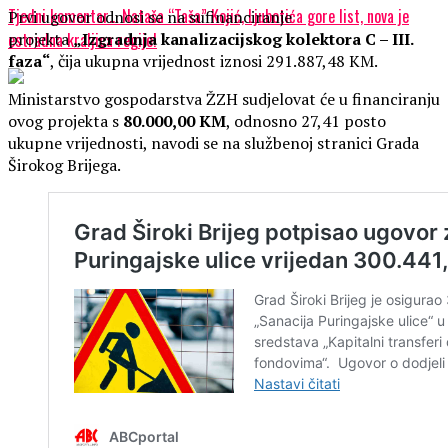
Tjedni komentar… Nataša “Taša” Kojić, Ljubotića gore list, nova je
Prvi ugovor odnosi se na sufinanciranje
projekta
„Izgradnja kanalizacijskog kolektora C – III.
estradna kraljica regije!
faza“
, čija ukupna vrijednost iznosi 291.887,48 KM.
Ministarstvo gospodarstva ŽZH sudjelovat će u financiranju
ovog projekta s
80.000,00 KM
, odnosno 27,41 posto
ukupne vrijednosti, navodi se na službenoj stranici Grada
Širokog Brijega.