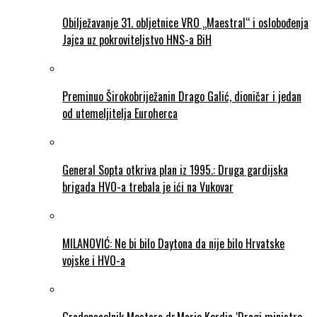
Obilježavanje 31. obljetnice VRO „Maestral“ i oslobođenja
Jajca uz pokroviteljstvo HNS-a BiH
Preminuo Širokobriježanin Drago Galić, dioničar i jedan
od utemeljitelja Euroherca
General Sopta otkriva plan iz 1995.: Druga gardijska
brigada HVO-a trebala je ići na Vukovar
MILANOVIĆ: Ne bi bilo Daytona da nije bilo Hrvatske
vojske i HVO-a