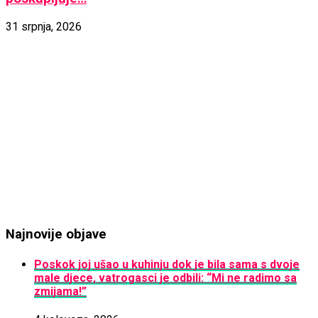
31 srpnja, 2026
Najnovije objave
Poskok joj ušao u kuhinju dok je bila sama s dvoje
male djece, vatrogasci je odbili: “Mi ne radimo sa
zmijama!”