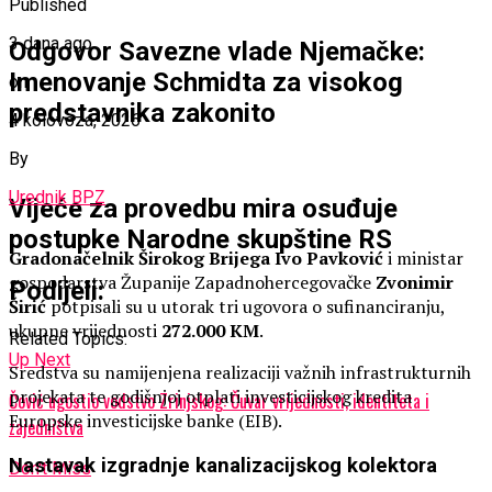
Published
3 dana ago
Odgovor Savezne vlade Njemačke:
Imenovanje Schmidta za visokog
on
predstavnika zakonito
4 kolovoza, 2026
By
Urednik BPZ
Vijeće za provedbu mira osuđuje
postupke Narodne skupštine RS
Gradonačelnik Širokog Brijega
Ivo Pavković
i ministar
gospodarstva Županije Zapadnohercegovačke
Zvonimir
Podijeli:
Širić
potpisali su u utorak tri ugovora o sufinanciranju,
ukupne vrijednosti
272.000 KM
.
Related Topics:
Up Next
Sredstva su namijenjena realizaciji važnih infrastrukturnih
projekata te godišnjoj otplati investicijskog kredita
Čović ugostio vodstvo Zrinjskog: Čuvar vrijednosti, identiteta i
Europske investicijske banke (EIB).
zajedništva
Nastavak izgradnje kanalizacijskog kolektora
Don't Miss