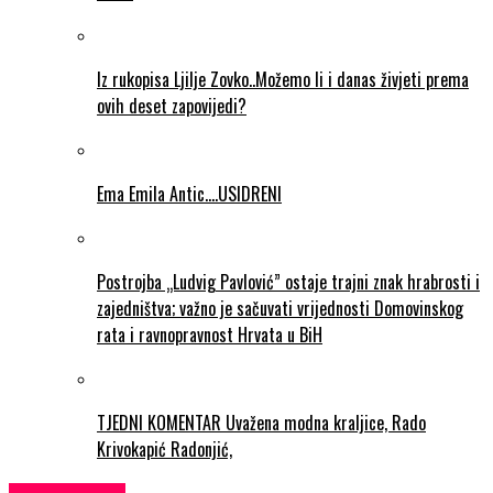
Iz rukopisa Ljilje Zovko..Možemo li i danas živjeti prema
ovih deset zapovijedi?
Ema Emila Antic….USIDRENI
Postrojba „Ludvig Pavlović” ostaje trajni znak hrabrosti i
zajedništva; važno je sačuvati vrijednosti Domovinskog
rata i ravnopravnost Hrvata u BiH
TJEDNI KOMENTAR Uvažena modna kraljice, Rado
Krivokapić Radonjić,