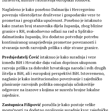
zdravstva, kulture i korištenja europskih fondova.
Naglašeno je kako posebno Dalmaciju i Hercegovinu
povezuju višestoljetne društvene i gospodarske veze te
prometna i geografska upućenost. Posebno je istaknuto
kako znatan broj stanovnika dijela županija, zbog blizine
granice s RH, svakodnevno odlazi na rad u Splitsko-
dalmatinsku županiju, što dodatno potvrđuje potrebu
kontinuiranog unaprjeđenja prometne povezanosti i
stvaranja novih razvojnih prilika s obje strane granice.
Predsjedatelj Čović
istaknuo je kako suradnja i veze
između BiH i Hrvatske daju važan doprinos ukupnom
razvoju prilika za dobrobit hrvatskoga naroda i svih drugih
žitelja u BiH, ali i europskoj perspektivi BiH. Istovremeno,
naglasio je kako institucionalno povezivanje i zajedničko
planiranje razvojnih politika omogućuju učinkovitije
odgovore na izazove s kojima se susreću brojne lokalne
zajednice.
Zastupnica Filipović
poručila je kako postoje velike
mogućnosti za dodatno proširenje suradnje kroz zajedničke