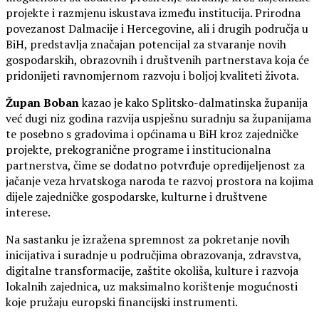
projekte i razmjenu iskustava između institucija. Prirodna
povezanost Dalmacije i Hercegovine, ali i drugih područja u
BiH, predstavlja značajan potencijal za stvaranje novih
gospodarskih, obrazovnih i društvenih partnerstava koja će
pridonijeti ravnomjernom razvoju i boljoj kvaliteti života.
Župan Boban
kazao je kako Splitsko-dalmatinska županija
već dugi niz godina razvija uspješnu suradnju sa županijama
te posebno s gradovima i općinama u BiH kroz zajedničke
projekte, prekogranične programe i institucionalna
partnerstva, čime se dodatno potvrđuje opredijeljenost za
jačanje veza hrvatskoga naroda te razvoj prostora na kojima
dijele zajedničke gospodarske, kulturne i društvene
interese.
Na sastanku je izražena spremnost za pokretanje novih
inicijativa i suradnje u područjima obrazovanja, zdravstva,
digitalne transformacije, zaštite okoliša, kulture i razvoja
lokalnih zajednica, uz maksimalno korištenje mogućnosti
koje pružaju europski financijski instrumenti.