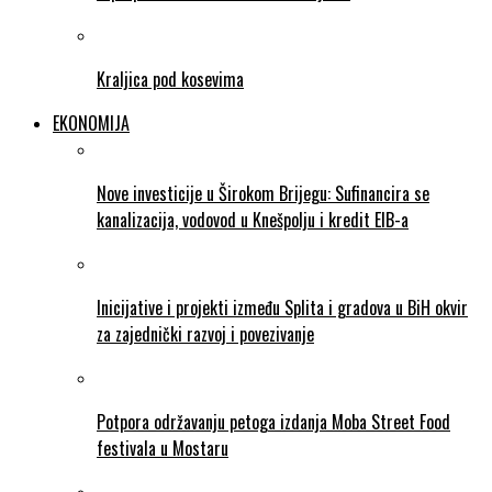
Kraljica pod kosevima
EKONOMIJA
Nove investicije u Širokom Brijegu: Sufinancira se
kanalizacija, vodovod u Knešpolju i kredit EIB-a
Inicijative i projekti između Splita i gradova u BiH okvir
za zajednički razvoj i povezivanje
Potpora održavanju petoga izdanja Moba Street Food
festivala u Mostaru