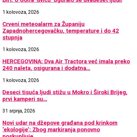
BiH: U Golfa ‘dvicu’ uguralo se dvadeset ljudi!
1 kolovoza, 2026
Crveni meteoalarm za Županiju
Zapadnohercegovačku, temperature i do 42
stupnja
1 kolovoza, 2026
HERCEGOVINA: Dva Air Tractora već imala preko
240 naleta, osigurana i dodatna…
1 kolovoza, 2026
Deseci tisuća ljudi stižu u Mokro i Široki Brijeg,
prvi kamperi su…
31 srpnja, 2026
Novi udar na džepove građana pod krinkom
‘ekologije’: Zbog markiranja ponovno
poskupljuje…