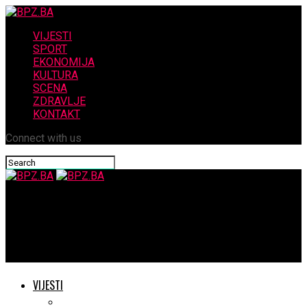
VIJESTI
SPORT
EKONOMIJA
KULTURA
SCENA
ZDRAVLJE
KONTAKT
Connect with us
BPZ.BA
HDZ BiH, Trojka i oporba iz RS na zasjedanju Vijeća za provedbu
mira u BiH
VIJESTI