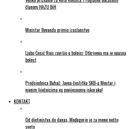
Veliko priznanje za Antu Kvesića: Proglašen počasnim
članom HAZU BiH
Ministar Bevanda primio izaslanstvo
Ljubo Ćesić Rojs završio u bolnici: Otkrivena mu je opasna
bolest
Predsjednica Buhač: Javna čestitka SKB-u Mostar i
njenim liječnicima na povijesnomu iskoraku!
KONTAKT
Od djetinjstva do danas, Međugorje je za mene nešto
sveto