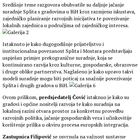
Središnje teme razgovora obuhvatile su daljnje jačanje
suradnje Splita s gradovima u BiH kroz razmjenu iskustava,
zajedničko planiranje razvojnih inicijativa te povezivanje
lokalnih zajednica u područjima od zajedničkog interesa.
Istaknuto je kako dugogodišnje prijateljstvo i
institucionalna povezanost Splita i Mostara predstavljaju
uspješan primjer prekogranične suradnje, koja se
kontinuirano razvija kroz kulturne, gospodarske, obrazovne
i druge oblike partnerstva. Naglašeno je kako upravo takvi
modeli suradnje mogu biti poticaj za snažnije povezivanje
Splita i drugih gradova u BiH.
Ovom prilikom,
predsjedatelj Čović
istaknuo je kako su
gradovi i općine nositelji razvoja te kako suradnja na
lokalnoj razini otvara prostor za konkretnu provedbu
razvojnih politika, jačanje gospodarskih veza i učinkovitije
korištenje prilika u okviru procesa europskih integracija.
Zastupnica Filipović
se osvrnula na važnost sustavne