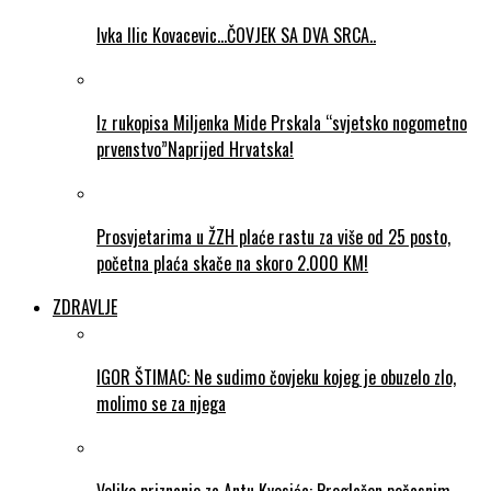
Ivka Ilic Kovacevic…ČOVJEK SA DVA SRCA..
Iz rukopisa Miljenka Mide Prskala “svjetsko nogometno
prvenstvo”Naprijed Hrvatska!
Prosvjetarima u ŽZH plaće rastu za više od 25 posto,
početna plaća skače na skoro 2.000 KM!
ZDRAVLJE
IGOR ŠTIMAC: Ne sudimo čovjeku kojeg je obuzelo zlo,
molimo se za njega