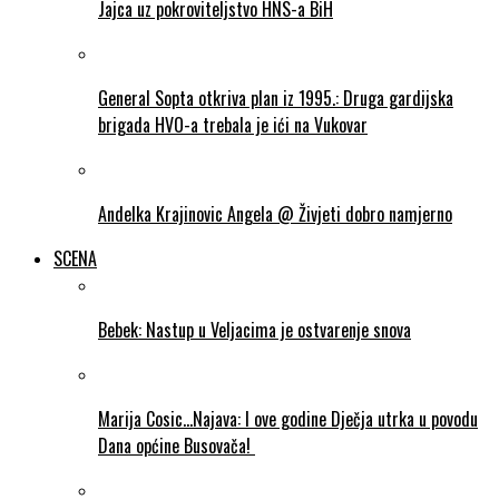
Jajca uz pokroviteljstvo HNS-a BiH
General Sopta otkriva plan iz 1995.: Druga gardijska
brigada HVO-a trebala je ići na Vukovar
Andelka Krajinovic Angela @ Živjeti dobro namjerno
SCENA
Bebek: Nastup u Veljacima je ostvarenje snova
Marija Cosic…Najava: I ove godine Dječja utrka u povodu
Dana općine Busovača!