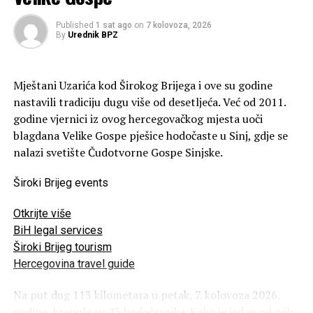
Published
1 sat ago
on
7 kolovoza, 2026
By
Urednik BPZ
Mještani Uzarića kod Širokog Brijega i ove su godine
nastavili tradiciju dugu više od desetljeća. Već od 2011.
godine vjernici iz ovog hercegovačkog mjesta uoči
blagdana Velike Gospe pješice hodočaste u Sinj, gdje se
nalazi svetište Čudotvorne Gospe Sinjske.
Široki Brijeg events
Otkrijte više
BiH legal services
Široki Brijeg tourism
Hercegovina travel guide
Na put dug 113 kilometara u petak, 7. kolovoza 2026.
godine, krenula su 23 hodočasnika. Kako je jedan od njih