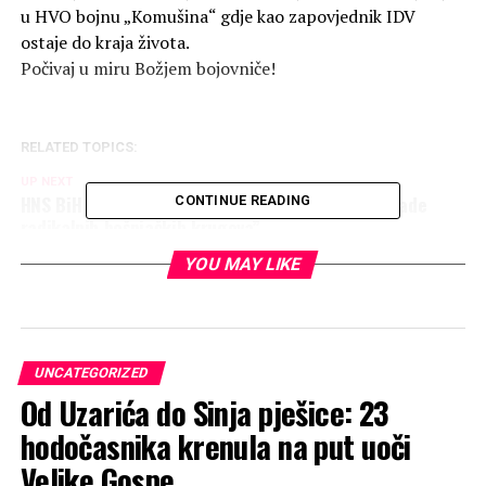
u HVO bojnu „Komušina“ gdje kao zapovjednik IDV
ostaje do kraja života.
Počivaj u miru Božjem bojovniče!
RELATED TOPICS:
UP NEXT
HNS BiH podržao kardinala Puljića, koji “trpi napade
CONTINUE READING
radikalnih bošnjačkih krugova”
DON'T MISS
YOU MAY LIKE
Kad pisu drugi o svojima a mi…..
UNCATEGORIZED
Od Uzarića do Sinja pješice: 23
hodočasnika krenula na put uoči
Velike Gospe