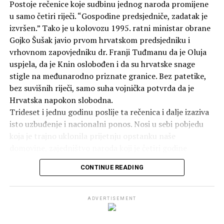
Postoje rečenice koje sudbinu jednog naroda promijene
predvoditi državnu listu u izbornoj jedinici koja obuhvaća
u samo četiri riječi. “Gospodine predsjedniče, zadatak je
Unsko-sansku i Hercegbosansku županiju.
izvršen.” Tako je u kolovozu 1995. ratni ministar obrane
Gojko Šušak javio prvom hrvatskom predsjedniku i
U izbornoj jedinici sastavljenoj od dviju hercegovačkih
vrhovnom zapovjedniku dr. Franji Tuđmanu da je Oluja
županija novi mandat pokušat će osvojiti Predrag Kožul.
uspjela, da je Knin oslobođen i da su hrvatske snage
Posebnu težinu ovoj listi daju ministar pravosuđa BiH
stigle na međunarodno priznate granice. Bez patetike,
Davor Bunoza te zamjenici ministara Josip Brkić i Slaven
bez suvišnih riječi, samo suha vojnička potvrda da je
Galić.
Hrvatska napokon slobodna.
Trideset i jednu godinu poslije ta rečenica i dalje izaziva
Uključivanje trojice članova izvršne vlasti na istu
isto uzbuđenje i nacionalni ponos. Nosi u sebi pobjedu
parlamentarnu listu pokazuje da
HDZ BiH na izborima
koja je trajno uklonila prijetnju opstanku naše
2026. godine
računa na njihovu političku
Tradicionalnoj skupini ove su se godine pridružili i
domovine, zajedništvo naroda koji je četiri godine
prepoznatljivost i dosadašnje rezultate.
vjernici iz drugih mjesta. Dvoje hodočasnika dolazi iz
izdržao najteže kušnje i ponos što danas živimo u
CONTINUE READING
Ljutog Doca, dok su se troje pridružili iz Širokog Brijega.
Čavara i Pendeš predvode utrku u
slobodnoj, cjelovitoj i neovisnoj Hrvatskoj.
S poštovanjem se klanjamo viziji predsjednika Tuđmana,
središnjoj Bosni
odlučnosti ministra Šuška i žrtvi svakog hrvatskog
ADVERTISEMENT
branitelja koji je ugradio svoj život u taj povijesni
Listu za izbornu jedinicu koja obuhvaća Zeničko-
zadatak, ostvarenje tisućljetnog sna hrvatskog naroda.