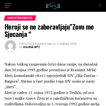
UNCATEGORIZED
Heroji se ne zaboravljaju”Zovu me
Sjecanja “
Published
3 mjeseca ago
on
7 svibnja, 2026
By
Urednik BPZ
Nakon teškog ranjavanja četiri dana ranije, na današnji
dan 30.rujna 1993.godine preminuo je Branimir Mršić-
Meri, komušanski vitez i zapovjednik IDV „Ilija Čančar –
Bajgura“. Njemu u čast poslije toga IDV nosio je naziv
„Meri“.
Meri je rođen 11. rujna 1972.godine u Tesliću, od oca
Joze i majke Anice. Živio je u zajedničkom kućanstvu sa
roditeljima. Dobrovoljno se 1. travnja 1992.godine javlja