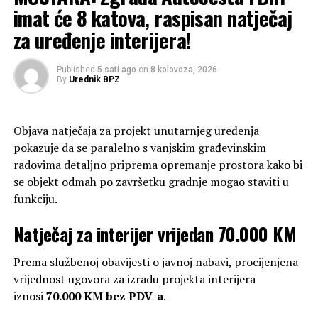
Proglas”Hocemo hrvatsku izbornu jedinicu u BIH
imat će 8 katova, raspisan natječaj
za uređenje interijera!
Published
5 sati ago
on
8 kolovoza, 2026
By
Urednik BPZ
Objava natječaja za projekt unutarnjeg uređenja
pokazuje da se paralelno s vanjskim građevinskim
radovima detaljno priprema opremanje prostora kako bi
se objekt odmah po završetku gradnje mogao staviti u
funkciju.
Natječaj za interijer vrijedan 70.000 KM
Prema službenoj obavijesti o javnoj nabavi, procijenjena
vrijednost ugovora za izradu projekta interijera
iznosi
70.000 KM bez PDV-a
.