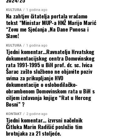
2024/25
5 kolovoza, 2026
datum kada su Šuičani zaustavili tenkove, jer žele da u
KULTURA
1 godina ago
kolektivnom sjećanju njegovo mjesto zauzme 12.
Na zahtjev čitatelja portala vraćamo
Ako želite znati gdje će tijekom kolovoza
kolovoza.
tekst “Ministar MUP-a HNŽ Marijo Marić
biti radarske kontrole u HNŽ,…
“Zovu me Sjećanja ,Na Dane Ponosa i
Slave!
Takvima, koji su vam obećali da će vaša imena biti
4 kolovoza, 2026
zlatnim slovima upisana u hrvatskoj povijesti, nije dosta
KULTURA
1 godina ago
što su upisali svoja imena u vlasničke listove tvornica,
Tjedni komentar…Ravnatelju Hrvatskog
POLITIČKI ZAPLET U UTVRDI HDZ-a:
dokumentacijskog centra Domovinskog
nekretnina i trgovačkih društava, neho sada žele i na
Oporba stigla u Široki Brijeg, zabranjena
rata 1991-1995 u BiH prof. dr. sc. Ivica
spomenike.
Šarac zašto službeno ne objavite poziv
im…
svima za prikupljanje HVO
U danima kada Šuica živi punim plućima, kada se broj
dokumentacije o oslobodilačko-
stanovnika višestruko poveća i kada se održavaju brojna
4 kolovoza, 2026
obrambenom Domovinskom rata u BiH s
događanja, svatko može izabrati gdje će biti toga dana i s
ciljem izdavanja knjige “Rat u Herceg
Nove investicije u Širokom Brijegu:
kim provesti vrijeme, na kraju, neka sam odgovori na
Bosni” ?
Sufinancira se kanalizacija, vodovod u
jedno pitanje:
KONTAKT
2 godine ago
Kome će 12. kolovoza pljeskati Šuica?
Tjedni komentar… izvrsni načelnik
Knešpolju i…
Čitluka Marin Radišić posložio tim
Stih jedne ratne pjesme kaže:
brotnjaka za 21 stoljeće.
4 kolovoza, 2026
„Kad prođe rat i zvijeri odu, kad nam opet sloboda svane,