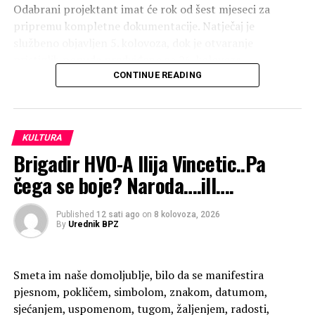
Odabrani projektant imat će rok od šest mjeseci za
pripremu kompletne dokumentacije. Natječaj je
službeno objavljen 5. kolovoza, dok je otvaranje
pristiglih ponuda predviđeno za 26. kolovoza.
CONTINUE READING
KULTURA
Brigadir HVO-A Ilija Vincetic..Pa
čega se boje? Naroda….ill….
Published
12 sati ago
on
8 kolovoza, 2026
By
Urednik BPZ
Smeta im naše domoljublje, bilo da se manifestira
pjesnom, pokličem, simbolom, znakom, datumom,
Osam katova i dvije podzemne etaže u
sjećanjem, uspomenom, tugom, žaljenjem, radosti,