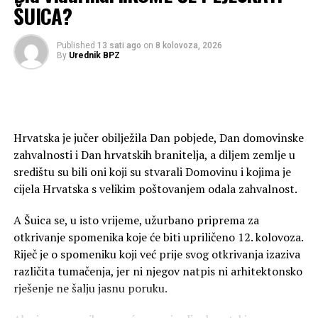
ŠUICA?
Tada ljutu ranu liječe ljutom travom.
Energetska učinkovitost i moderni
Bogu vjerni, za dom spremni, za obitelj žive, za
sustavi upravljanja
Published
13 sati ago
on
8 kolovoza, 2026
Domovinu umiru, …
By
Urednik BPZ
A ovi drugi?
Poseban naglasak pri projektiranju i izgradnji stavljen je
To je manjina privilegirana argumentima sile, s
na visoku energetsku učinkovitost te najsuvremenije
“pravom” na tumačenje istine, dobro plaćeni interpreti
sustave upravljanja objektima.
službene povijesti, baštinici krvavog masovnog zločina
nad hrvatskim narodom, zločina koji ih je u izobilju
Hrvatska je jučer obilježila Dan pobjede, Dan domovinske
Nova zgrada bit će opremljena naprednim centralnim
othranio, “skolovao”, uhljebio, kojim je osvojena
zahvalnosti i Dan hrvatskih branitelja, a diljem zemlje u
sustavom nadzora i upravljanja (CNUS) koji će
polustoljetna totalitarna vlast.
središtu su bili oni koji su stvarali Domovinu i kojima je
automatski kontrolirati grijanje, hlađenje, ventilaciju,
Vlast koja je provela memoricid nad hrvatskim narodom,
cijela Hrvatska s velikim poštovanjem odala zahvalnost.
rasvjetu te sve ostale tehničke instalacije, čime će se
tabuizirala svoj zločin, stvorila crvenu nasljednu
osigurati maksimalna ušteda energije i vrhunski uvjeti za
A Šuica se, u isto vrijeme, užurbano priprema za
aristokraciju, ideološku inkviziciju, povlaštenu klasu
rad.
otkrivanje spomenika koje će biti upriličeno 12. kolovoza.
neradnika, vucibatina, probisvjeta, pokupljenu “s koca”,
Riječ je o spomeniku koji već prije svog otkrivanja izaziva
(osmanski način kažnjavanja nabijanjem na kolac) i
www.abcportal.info
različita tumačenja, jer ni njegov natpis ni arhitektonsko
“konopca”, (s vješala), taloga koji u zamjenu za nerad,
rješenje ne šalju jasnu poruku.
uhljebljenje, sinekuru, nagradu, …, bio, (i ostao),
spreman na zločine.