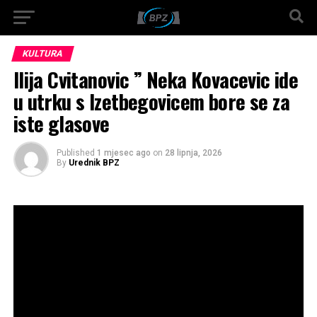
KULTURA
Ilija Cvitanovic ” Neka Kovacevic ide
u utrku s Izetbegovicem bore se za
iste glasove
Published
1 mjesec ago
on
28 lipnja, 2026
By
Urednik BPZ