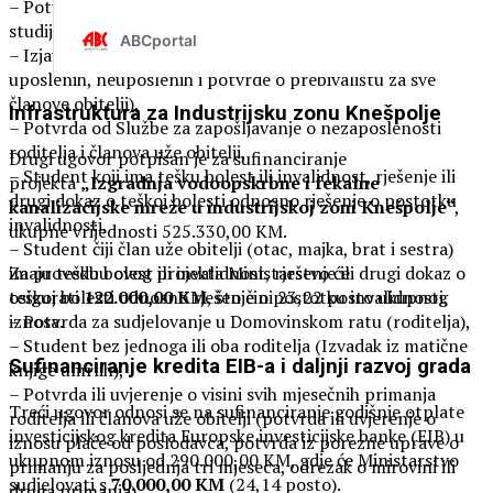
– Potvrda o prosjeku ocjena sa fakulteta (za sve godine
studija),
– Izjava o zajedničkom kućanstvu (broj članova obitelji, broj
uposlenih, neuposlenih i potvrde o prebivalištu za sve
članove obitelji),
Infrastruktura za Industrijsku zonu Knešpolje
– Potvrda od Službe za zapošljavanje o nezaposlenosti
roditelja i članova uže obitelji,
Drugi ugovor potpisan je za sufinanciranje
– Student koji ima tešku bolest ili invalidnost, rješenje ili
projekta
„Izgradnja vodoopskrbne i fekalne
drugi dokaz o teškoj bolesti odnosno rješenje o postotku
kanalizacijske mreže u industrijskoj zoni Knešpolje“
,
invalidnosti,
ukupne vrijednosti 525.330,00 KM.
– Student čiji član uže obitelji (otac, majka, brat i sestra)
imaju tešku bolest ili invalidnost, rješenje ili drugi dokaz o
Za provedbu ovog projekta Ministarstvo će
teškoj bolesti odnosno rješenje o postotku invalidnosti,
osigurati
122.000,00 KM
, što čini 23,22 posto ukupnog
– Potvrda za sudjelovanje u Domovinskom ratu (roditelja),
iznosa.
– Student bez jednoga ili oba roditelja (Izvadak iz matične
Sufinanciranje kredita EIB-a i daljnji razvoj grada
knjige umrlih),
– Potvrda ili uvjerenje o visini svih mjesečnih primanja
Treći ugovor odnosi se na sufinanciranje godišnje otplate
roditelja ili članova uže obitelji (potvrda ili uvjerenje o
investicijskog kredita Europske investicijske banke (EIB) u
iznosu plaće od poslodavca, potvrda iz porezne uprave o
ukupnom iznosu od 290.000,00 KM, gdje će Ministarstvo
primanju za posljednja tri mjeseca, odrezak o mirovini ili
sudjelovati s
70.000,00 KM
(24,14 posto).
druga primanja),