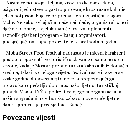
– Našim ćemo posjetiteljima, kroz tih dvanaest dana,
osigurati jedinstveno gastro putovanje kroz razne kuhinje i
jela s potpisom koje će pripremati entuzijastični izlagači
Mobe. Ne zaboravljajući ni naše najmlađe, organizirali smo i
dječje radionice, a cjelokupan će festival oplemeniti i
raznolik glazbeni program – kazuju organizatori,
podsjećajući na sjajne pokazatelje iz prethodnih godina.
– Moba Street Food festival nadrastao je mjesni karakter i
postao prepoznatljivo turističko zbivanje u samomu srcu
sezone, kada je Mostar prepun turista kako onih iz domaćih
sredina, tako i iz cijeloga svijeta. Festival raste i razvija se,
svake godine donoseći nešto novo, a prepoznajući ga
upravo kao upečatljiv doprinos našoj ljetnoj turističkoj
ponudi, Vlada HNŽ-a podržat će njegovu organizaciju, a
našim sugrađanima vrhunsku zabavu u ove vruće ljetne
dane – poručila je predsjednica Buhač.
Povezane vijesti