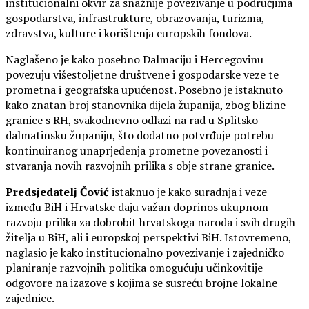
institucionalni okvir za snažnije povezivanje u područjima
gospodarstva, infrastrukture, obrazovanja, turizma,
zdravstva, kulture i korištenja europskih fondova.
Naglašeno je kako posebno Dalmaciju i Hercegovinu
povezuju višestoljetne društvene i gospodarske veze te
prometna i geografska upućenost. Posebno je istaknuto
kako znatan broj stanovnika dijela županija, zbog blizine
granice s RH, svakodnevno odlazi na rad u Splitsko-
dalmatinsku županiju, što dodatno potvrđuje potrebu
kontinuiranog unaprjeđenja prometne povezanosti i
stvaranja novih razvojnih prilika s obje strane granice.
Predsjedatelj Čović
istaknuo je kako suradnja i veze
između BiH i Hrvatske daju važan doprinos ukupnom
razvoju prilika za dobrobit hrvatskoga naroda i svih drugih
žitelja u BiH, ali i europskoj perspektivi BiH. Istovremeno,
naglasio je kako institucionalno povezivanje i zajedničko
planiranje razvojnih politika omogućuju učinkovitije
odgovore na izazove s kojima se susreću brojne lokalne
zajednice.