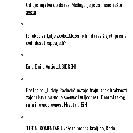
Od djetinjstva do danas, Međugorje je za mene nešto
sveto
Iz rukopisa Ljilje Zovko..Možemo li i danas živjeti prema
ovih deset zapovijedi?
Ema Emila Antic….USIDRENI
Postrojba „Ludvig Pavlović” ostaje trajni znak hrabrosti i
zajedništva; važno je sačuvati vrijednosti Domovinskog
rata i ravnopravnost Hrvata u BiH
TJEDNI KOMENTAR Uvažena modna kraljice, Rado