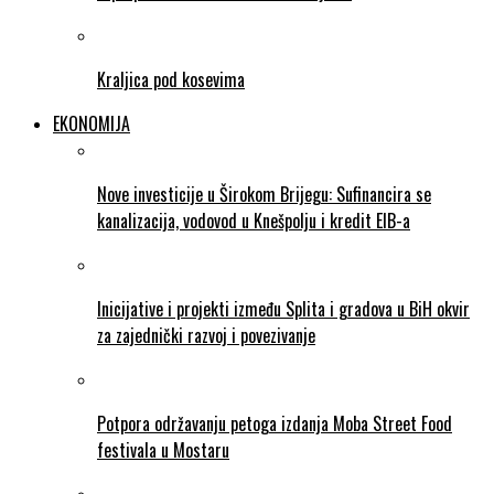
Kraljica pod kosevima
EKONOMIJA
Nove investicije u Širokom Brijegu: Sufinancira se
kanalizacija, vodovod u Knešpolju i kredit EIB-a
Inicijative i projekti između Splita i gradova u BiH okvir
za zajednički razvoj i povezivanje
Potpora održavanju petoga izdanja Moba Street Food
festivala u Mostaru