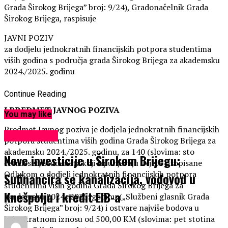
Grada Širokog Brijega” broj: 9/24), Gradonačelnik Grada
Širokog Brijega, raspisuje
JAVNI POZIV
za dodjelu jednokratnih financijskih potpora studentima
viših godina s područja grada Širokog Brijega za akademsku
2024./2025. godinu
Continue Reading
I PREDMET JAVNOG POZIVA
You may like
Predmet Javnog poziva je dodjela jednokratnih financijskih
EKONOMIJA
potpora studentima viših godina Grada Širokog Brijega za
akademsku 2024./2025. godinu, za 140 (slovima: sto
Nove investicije u Širokom Brijegu:
četrdeset) studenata koji ispunjavaju uvjete propisane
Odlukom o dodjeli jednokratnih financijskih potpora
Sufinancira se kanalizacija, vodovod u
studentima viših godina Grada Širokog Brijega za
Knešpolju i kredit EIB-a
akademsku 2024./2025. godinu („Službeni glasnik Grada
Širokog Brijega” broj: 9/24) i ostvare najviše bodova u
jednokratnom iznosu od 500,00 KM (slovima: pet stotina