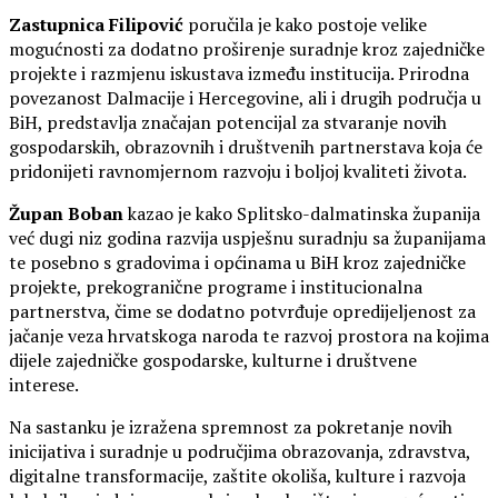
Zastupnica Filipović
poručila je kako postoje velike
mogućnosti za dodatno proširenje suradnje kroz zajedničke
projekte i razmjenu iskustava između institucija. Prirodna
povezanost Dalmacije i Hercegovine, ali i drugih područja u
BiH, predstavlja značajan potencijal za stvaranje novih
gospodarskih, obrazovnih i društvenih partnerstava koja će
pridonijeti ravnomjernom razvoju i boljoj kvaliteti života.
Župan Boban
kazao je kako Splitsko-dalmatinska županija
već dugi niz godina razvija uspješnu suradnju sa županijama
te posebno s gradovima i općinama u BiH kroz zajedničke
projekte, prekogranične programe i institucionalna
partnerstva, čime se dodatno potvrđuje opredijeljenost za
jačanje veza hrvatskoga naroda te razvoj prostora na kojima
dijele zajedničke gospodarske, kulturne i društvene
interese.
Na sastanku je izražena spremnost za pokretanje novih
inicijativa i suradnje u područjima obrazovanja, zdravstva,
digitalne transformacije, zaštite okoliša, kulture i razvoja