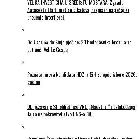
VELIKA INVESTICIJA U SREDIŠTU MOSTARA: Zgrada
Autocesta FBiH imat će 8 katova, raspisan natječaj za
uređenje interijera!
Od Uzarića do Sinja pješice: 23 hodočasnika krenula na
put uoči Velike Gospe
Poznata imena kandidata HDZ-a BiH za opće izbore 2026.
godine
Obilježavanje 31. obljetnice VRO „Maestral“ i oslobođenja
Jajca uz pokroviteljstvo HNS-a BiH