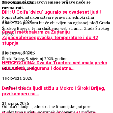
Nepotpune i nepravovremene prijave neće se
3 kolovoza, 2026
razmatrati.
BiH: U Golfa ‘dvicu’ uguralo se dvadeset ljudi!
Popis studenata koji ostvare pravo na jednokratnu
1 kolovoza, 2026
financijsku potporu bit će objavljen na oglasnoj ploči Grada
Širokog Brijega, te na službenoj web stranici Grada Širokog
Crveni meteoalarm za Županiju
Brijega.
Zapadnohercegovačku, temperature i do 42
stupnja
Broj: 03-466-1/25
1 kolovoza, 2026
Široki Brijeg, 9. siječanj 2025. godine
HERCEGOVINA: Dva Air Tractora već imala preko
GRADONAČELNIK
240 naleta, osigurana i dodatna…
______________________
1 kolovoza, 2026
Ivo Pavković
Deseci tisuća ljudi stižu u Mokro i Široki Brijeg,
prvi kamperi su…
31 srpnja, 2026
Odluku o dodjeli jednokratne financijske potpore
studentima (uvjeti, postupak, bodovanje…) možete