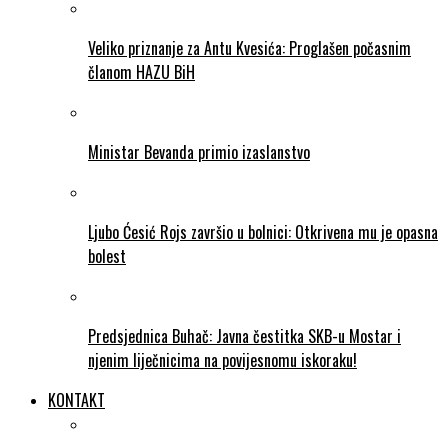
Veliko priznanje za Antu Kvesića: Proglašen počasnim
članom HAZU BiH
Ministar Bevanda primio izaslanstvo
Ljubo Ćesić Rojs završio u bolnici: Otkrivena mu je opasna
bolest
Predsjednica Buhač: Javna čestitka SKB-u Mostar i
njenim liječnicima na povijesnomu iskoraku!
KONTAKT