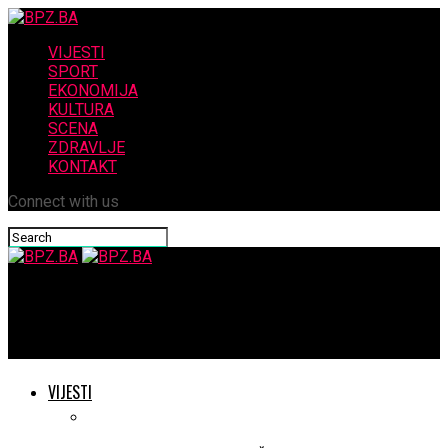
VIJESTI
SPORT
EKONOMIJA
KULTURA
SCENA
ZDRAVLJE
KONTAKT
Connect with us
BPZ.BA
Javni poziv za dodjelu jednokratnih potpora studentima
VIJESTI