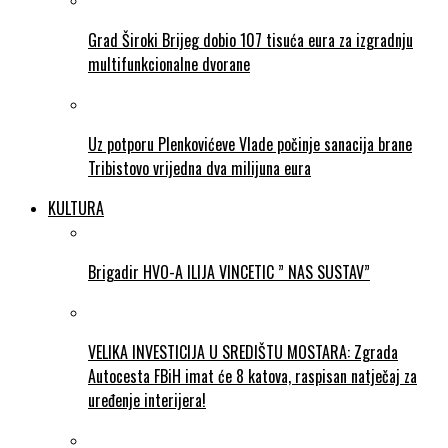
Grad Široki Brijeg dobio 107 tisuća eura za izgradnju
multifunkcionalne dvorane
Uz potporu Plenkovićeve Vlade počinje sanacija brane
Tribistovo vrijedna dva milijuna eura
KULTURA
Brigadir HVO-A ILIJA VINCETIC ” NAS SUSTAV”
VELIKA INVESTICIJA U SREDIŠTU MOSTARA: Zgrada
Autocesta FBiH imat će 8 katova, raspisan natječaj za
uređenje interijera!