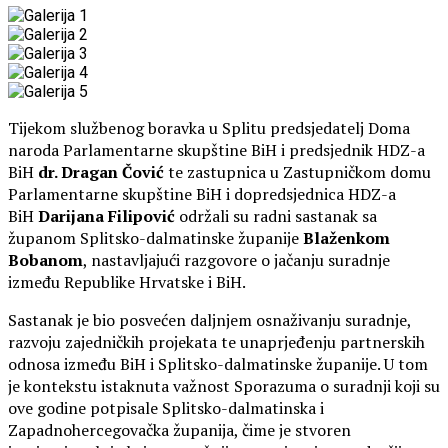
Tijekom službenog boravka u Splitu predsjedatelj Doma
naroda Parlamentarne skupštine BiH i predsjednik HDZ-a
BiH
dr. Dragan Čović
te zastupnica u Zastupničkom domu
Parlamentarne skupštine BiH i dopredsjednica HDZ-a
BiH
Darijana Filipović
održali su radni sastanak sa
županom Splitsko-dalmatinske županije
Blaženkom
Bobanom
, nastavljajući razgovore o jačanju suradnje
između Republike Hrvatske i BiH.
Sastanak je bio posvećen daljnjem osnaživanju suradnje,
razvoju zajedničkih projekata te unaprjeđenju partnerskih
odnosa između BiH i Splitsko-dalmatinske županije. U tom
je kontekstu istaknuta važnost Sporazuma o suradnji koji su
ove godine potpisale Splitsko-dalmatinska i
Zapadnohercegovačka županija, čime je stvoren