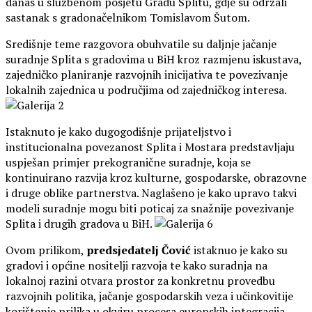
danas u službenom posjetu Gradu Splitu, gdje su održali
sastanak s gradonačelnikom Tomislavom Šutom.
Središnje teme razgovora obuhvatile su daljnje jačanje
suradnje Splita s gradovima u BiH kroz razmjenu iskustava,
zajedničko planiranje razvojnih inicijativa te povezivanje
lokalnih zajednica u područjima od zajedničkog interesa.
Istaknuto je kako dugogodišnje prijateljstvo i
institucionalna povezanost Splita i Mostara predstavljaju
uspješan primjer prekogranične suradnje, koja se
kontinuirano razvija kroz kulturne, gospodarske, obrazovne
i druge oblike partnerstva. Naglašeno je kako upravo takvi
modeli suradnje mogu biti poticaj za snažnije povezivanje
Splita i drugih gradova u BiH.
Ovom prilikom,
predsjedatelj Čović
istaknuo je kako su
gradovi i općine nositelji razvoja te kako suradnja na
lokalnoj razini otvara prostor za konkretnu provedbu
razvojnih politika, jačanje gospodarskih veza i učinkovitije
korištenje prilika u okviru procesa europskih integracija.