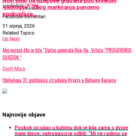
Novi udar na džepove građana pod krinkom
pogledati
OVDJE.
‘ekologije’: Zbog markiranja ponovno
poskupljuje…
Facebook komentari
31 srpnja, 2026
Related Topics:
Up Next
Ako neznaš što je bilo “Upitaj generala Iliju-Ilu- Vrljića “PROGOVORIO
SVJEDOK “
Don't Miss
Obilježena 31. godišnjica stradanja Hrvata u Buhinim Kućama
Najnovije objave
Poskok joj ušao u kuhinju dok je bila sama s dvoje
male djece, vatrogasci je odbili: “Mi ne radimo sa