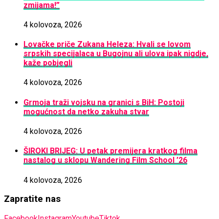
zmijama!”
4 kolovoza, 2026
Lovačke priče Zukana Heleza: Hvali se lovom
srpskih specijalaca u Bugojnu ali ulova ipak nigdje,
kaže pobjegli
4 kolovoza, 2026
Grmoja traži vojsku na granici s BiH: Postoji
mogućnost da netko zakuha stvar
4 kolovoza, 2026
ŠIROKI BRIJEG: U petak premijera kratkog filma
nastalog u sklopu Wandering Film School ’26
4 kolovoza, 2026
Zapratite nas
Facebook
Instagram
Youtube
Tiktok