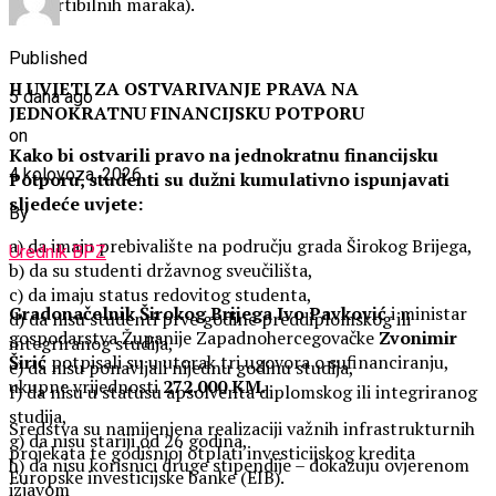
konvertibilnih maraka).
Published
II UVJETI ZA OSTVARIVANJE PRAVA NA
5 dana ago
JEDNOKRATNU FINANCIJSKU POTPORU
on
Kako bi ostvarili pravo na jednokratnu financijsku
4 kolovoza, 2026
Potporu, studenti su dužni kumulativno ispunjavati
sljedeće uvjete:
By
a) da imaju prebivalište na području grada Širokog Brijega,
Urednik BPZ
b) da su studenti državnog sveučilišta,
c) da imaju status redovitog studenta,
Gradonačelnik Širokog Brijega
Ivo Pavković
i ministar
d) da nisu studenti prve godine preddiplomskog ili
gospodarstva Županije Zapadnohercegovačke
Zvonimir
integriranog studija,
Širić
potpisali su u utorak tri ugovora o sufinanciranju,
e) da nisu ponavljali nijednu godinu studija,
ukupne vrijednosti
272.000 KM
.
f) da nisu u statusu apsolventa diplomskog ili integriranog
studija,
Sredstva su namijenjena realizaciji važnih infrastrukturnih
g) da nisu stariji od 26 godina,
projekata te godišnjoj otplati investicijskog kredita
h) da nisu korisnici druge stipendije – dokazuju ovjerenom
Europske investicijske banke (EIB).
izjavom