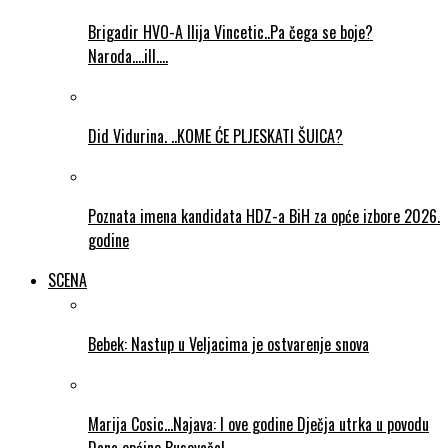
Brigadir HVO-A Ilija Vincetic..Pa čega se boje?
Naroda….ill….
Did Vidurina. ..KOME ĆE PLJESKATI ŠUICA?
Poznata imena kandidata HDZ-a BiH za opće izbore 2026.
godine
SCENA
Bebek: Nastup u Veljacima je ostvarenje snova
Marija Cosic…Najava: I ove godine Dječja utrka u povodu