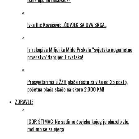
Dana općine Busovača!
Ivka Ilic Kovacevic…ČOVJEK SA DVA SRCA..
Iz rukopisa Miljenka Mide Prskala “svjetsko nogometno
prvenstvo”Naprijed Hrvatska!
Prosvjetarima u ŽZH plaće rastu za više od 25 posto,
početna plaća skače na skoro 2.000 KM!
ZDRAVLJE
IGOR ŠTIMAC: Ne sudimo čovjeku kojeg je obuzelo zlo,
molimo se za njega