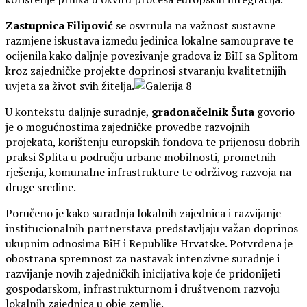
Zastupnica Filipović
se osvrnula na važnost sustavne
razmjene iskustava između jedinica lokalne samouprave te
ocijenila kako daljnje povezivanje gradova iz BiH sa Splitom
kroz zajedničke projekte doprinosi stvaranju kvalitetnijih
uvjeta za život svih žitelja.
U kontekstu daljnje suradnje,
gradonačelnik Šuta
govorio
je o mogućnostima zajedničke provedbe razvojnih
projekata, korištenju europskih fondova te prijenosu dobrih
praksi Splita u području urbane mobilnosti, prometnih
rješenja, komunalne infrastrukture te održivog razvoja na
druge sredine.
Poručeno je kako suradnja lokalnih zajednica i razvijanje
institucionalnih partnerstava predstavljaju važan doprinos
ukupnim odnosima BiH i Republike Hrvatske. Potvrđena je
obostrana spremnost za nastavak intenzivne suradnje i
razvijanje novih zajedničkih inicijativa koje će pridonijeti
gospodarskom, infrastrukturnom i društvenom razvoju
lokalnih zajednica u obje zemlje.