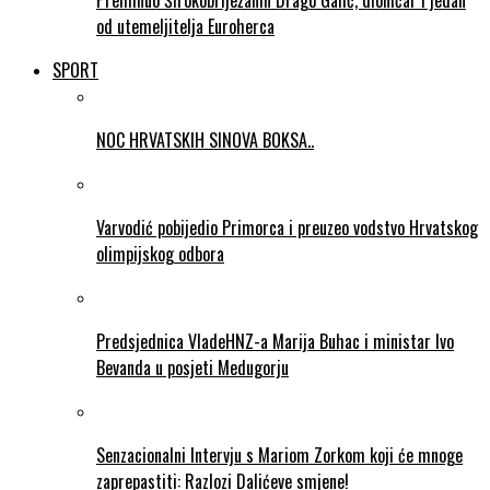
Preminuo Širokobriježanin Drago Galić, dioničar i jedan
od utemeljitelja Euroherca
SPORT
NOC HRVATSKIH SINOVA BOKSA..
Varvodić pobijedio Primorca i preuzeo vodstvo Hrvatskog
olimpijskog odbora
Predsjednica VladeHNZ-a Marija Buhac i ministar Ivo
Bevanda u posjeti Medugorju
Senzacionalni Intervju s Mariom Zorkom koji će mnoge
zaprepastiti: Razlozi Dalićeve smjene!