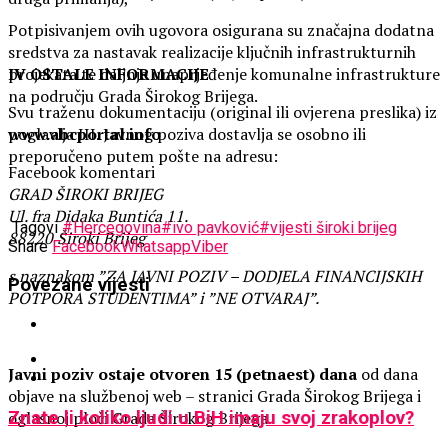
Potpisivanjem ovih ugovora osigurana su značajna dodatna
sredstva za nastavak realizacije ključnih infrastrukturnih
projekata te daljnje unaprjeđenje komunalne infrastrukture
IV OSTALE INFORMACIJE
na području Grada Širokog Brijega.
Svu traženu dokumentaciju (original ili ovjerena preslika) iz
www.abcportal.info
poglavlja III. Javnog poziva dostavlja se osobno ili
preporučeno putem pošte na adresu:
Facebook komentari
GRAD ŠIROKI BRIJEG
Ul. fra Didaka Buntića 11.
Tagovi
#Hercegovina
#ivo pavković
#vijesti široki brijeg
88220 Široki Brijeg
Share
Facebook
Whatsapp
Viber
s naznakom ”ZA JAVNI POZIV – DODJELA FINANCIJSKIH
Povezane vijesti
POTPORA STUDENTIMA” i ”NE OTVARAJ”.
Javni poziv ostaje otvoren 15 (petnaest) dana
od dana
objave na službenoj web – stranici Grada Širokog Brijega i
oglasnoj ploči Grada Širokog Brijega.
Znate li koliko ljudi u BiH imaju svoj zrakoplov?