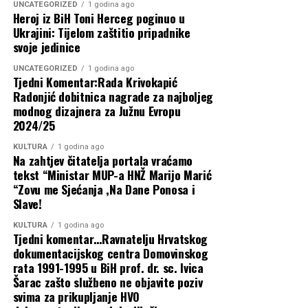
vremena” iz Banjaluke ” Ako neznaš što je bilo “milo
vjerskoga znamenja u Međugorju
UNCATEGORIZED
1 godina ago
moje upitaj Heroje
Heroj iz BiH Toni Herceg poginuo u
Novi udar na džepove građana pod
Ukrajini: Tijelom zaštitio pripadnike
Sjednica Vlade HNŽ-a nije održana zbog
DON'T MISS
krinkom ‘ekologije’: Zbog markiranja
svoje jedinice
FRA ANTE VUČKOVIĆ: “Poison cake – pjesma puna
neobrazloženoga izostanka ministara iz
otrova. Izbjegavajte!”
ponovno poskupljuje…
UNCATEGORIZED
1 godina ago
SDA i SDP-a
Tjedni Komentar:Rada Krivokapić
Radonjić dobitnica nagrade za najboljeg
31 srpnja, 2026
modnog dizajnera za Južnu Evropu
Buhač, Bevanda i Radišić obišli novo
2024/25
cestovno raskružje Kaktus u Čitluku
KULTURA
1 godina ago
Na zahtjev čitatelja portala vraćamo
Predsjednica Buhač ugostila rukovodstvo
tekst “Ministar MUP-a HNŽ Marijo Marić
“Zovu me Sjećanja ,Na Dane Ponosa i
i uspješne plivače SPK Zrinjski Mostar
Slave!
Predsjednica Buhač pokroviteljica
KULTURA
1 godina ago
Tjedni komentar…Ravnatelju Hrvatskog
odlaska mostarskih gimnazijalaca na
dokumentacijskog centra Domovinskog
rata 1991-1995 u BiH prof. dr. sc. Ivica
Međunarodnu olimpijadu u Kazahstan
Šarac zašto službeno ne objavite poziv
svima za prikupljanje HVO
Najnovije objave
Buhač u Skupštini: Vlada HNŽ-a ima nultu