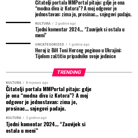
Čitatelji portala MMPortal pitaju: gdje je ona
KOŠARAC: Izaslanstvu EU
Buhač.
Izdvajamo
“modna diva iz Kotora”? A moj odgovor je
1 kolovoza, 2026
jednostavan: zima je, prosinac… snjegovi padaju.
04.08.2026
dostavljeno Izvješće koji
Povezane vijesti
Crveni meteoalarm za Županiju
KULTURA
2 godine ago
omogućava isplatu pomoći od
Tjedni komentar 2024… “Zauvijek si ostala u
Zapadnohercegovačku, temperature i do
meni”
70 milijuna
42 stupnja
UNCATEGORIZED
1 godina ago
Heroj iz BiH Toni Herceg poginuo u Ukrajini:
Tijelom zaštitio pripadnike svoje jedinice
1 kolovoza, 2026
HERCEGOVINA: Dva Air Tractora već
TRENDING
imala preko 240 naleta, osigurana i
Zahvalnica Vladi HNŽ-a na potpori
KULTURA
8 mjeseci ago
dodatna…
Čitatelji portala MMPortal pitaju: gdje
održavanju športsko-edukacijskoga
je ona “modna diva iz Kotora”? A moj
odgovor je jednostavan: zima je,
1 kolovoza, 2026
kampa ”Izlazi vani”
prosinac… snjegovi padaju.
Deseci tisuća ljudi stižu u Mokro i Široki
RELATED TOPICS:
Oštra osuda predsjednice Buhač nakon
KULTURA
2 godine ago
Brijeg, prvi kamperi su…
Tjedni komentar 2024… “Zauvijek si
UP NEXT
skrnavljenja crkvenoga prostora i
ostala u meni”
Iz rukopisa Željka Matića istaknutog Hrvata ” svjedoka
31 srpnja, 2026