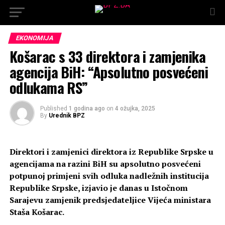
EKONOMIJA
Košarac s 33 direktora i zamjenika
agencija BiH: “Apsolutno posvećeni
odlukama RS”
Published
1 godina ago
on
4 ožujka, 2025
By
Urednik BPZ
Direktori i zamjenici direktora iz Republike Srpske u
agencijama na razini BiH su apsolutno posvećeni
potpunoj primjeni svih odluka nadležnih institucija
Republike Srpske, izjavio je danas u Istočnom
Sarajevu zamjenik predsjedateljice Vijeća ministara
Staša Košarac.