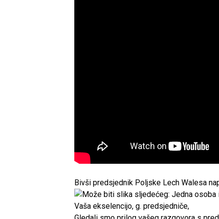
Bivši predsjednik Poljske Lech Walesa na
Vaša ekselencijo, g. predsjedniče,
Gledali smo prilog vašeg razgovora s pre