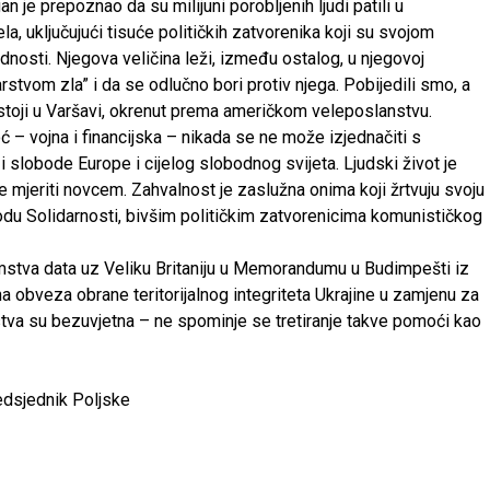
 je prepoznao da su milijuni porobljenih ljudi patili u
ela, uključujući tisuće političkih zatvorenika koji su svojom
dnosti. Njegova veličina leži, između ostalog, u njegovoj
stvom zla” i da se odlučno bori protiv njega. Pobijedili smo, a
toji u Varšavi, okrenut prema američkom veleposlanstvu.
– vojna i financijska – nikada se ne može izjednačiti s
i slobode Europe i cijelog slobodnog svijeta. Ljudski život je
e mjeriti novcem. Zahvalnost je zaslužna onima koji žrtvuju svoju
rodu Solidarnosti, bivšim političkim zatvorenicima komunističkog
stva data uz Veliku Britaniju u Memorandumu u Budimpešti iz
a obveza obrane teritorijalnog integriteta Ukrajine u zamjenu za
stva su bezuvjetna – ne spominje se tretiranje takve pomoći kao
redsjednik Poljske