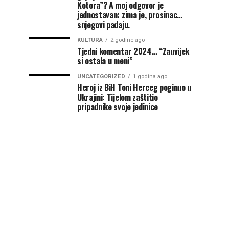
Kotora”? A moj odgovor je
jednostavan: zima je, prosinac…
snjegovi padaju.
KULTURA
2 godine ago
Tjedni komentar 2024… “Zauvijek
si ostala u meni”
UNCATEGORIZED
1 godina ago
Heroj iz BiH Toni Herceg poginuo u
Ukrajini: Tijelom zaštitio
pripadnike svoje jedinice