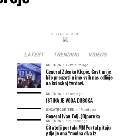
ADVERTISEMENT
LATEST
TRENDING
VIDEOS
KULTURA
49 minuta ago
General Zdenko Klepic. Čast mi je
bilo preuzeti u ime svih nas odličje
na kninskoj tvrdavi.
KULTURA
16 sati ago
ISTINA JE VODA DUBOKA
UNCATEGORIZED
19 sati ago
General Ivan Tolj..(O)poruka
KULTURA
8 mjeseci ago
Čitatelji portala MMPortal pitaju:
gdje je ona “modna diva iz