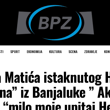
STI
SPORT
EKONOMIJA
KULTURA
SCENA
ZDRAVLJE
KON
a Matića istaknutog 
na” iz Banjaluke ” A
o “milo moje upitaj H