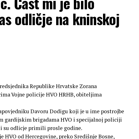
. Čast mi je bilo
as odličje na kninskoj
Predsjednika Republike Hrvatske Zorana
icima Vojne policije HVO HRHB, obiteljima
apovjedniku Davoru Dodigu koji je u ime postrojbe
m gardijskim brigadama HVO i specijalnoj policiji
su odlicje primili prosle godine.
cije HVO od Hercegovine, preko Središnje Bosne,