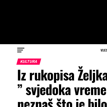
VIJE
KULTURA
Iz rukopisa Željk
” svjedoka vreme
neznaš što je bil