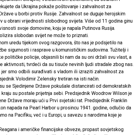
kujete da Ukrajina pokaže poštovanje i zahvalnost za
Države u borbi protiv Rusije. Zahvalnost se duguje herojskim
krv u obrani vrijednosti slobodnog svijeta. Više od 11 godina ginu
ovisnosti svoje domovine, koju je napala Putinova Rusija.
lizira slobodan svijet ne može to priznati.
nom uredu tijekom ovog razgovora, što nas je podsjetilo na
žbe sigurnosti i rasprave u komunističkim sudovima. Tužitelji i
političke policije, objasnili bi nam da su oni držali svu vlast, a
 aktivnosti, tvrdeći da su tisuće nevinih ljudi stradale zbog nas.
er smo odbili surađivati s vladom ili izraziti zahvalnost za
jednik Volodimir Zelensky tretiran na isti način.
 su se Sjedinjene Države pokušale distancirati od demokratskih
a kraju su postale prijetnja sebi. Predsjednik Woodrow Wilson je
ene Države moraju ući u Prvi svjetski rat. Predsjednik Franklin
kon napada na Pearl Harbor u prosincu 1941. godine, odlučio da
mo na Pacifiku, već i u Europi, u savezu s narodima koje je
eagana i američke financijske obveze, propast sovjetskog