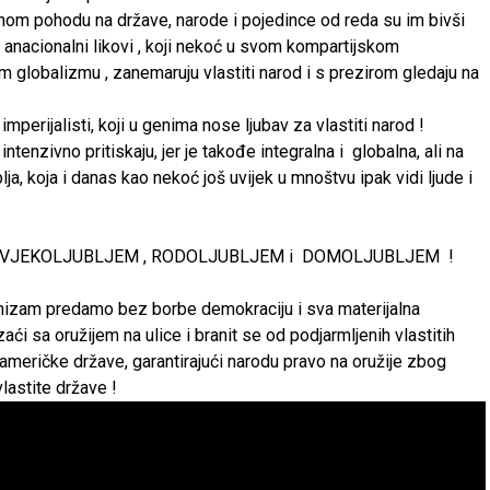
lnom pohodu na države, narode i pojedince od reda su im bivši
, anacionalni likovi , koji nekoć u svom kompartijskom
 globalizmu , zanemaruju vlastiti narod i s prezirom gledaju na
 imperijalisti, koji u genima nose ljubav za vlastiti narod !
u intenzivno pritiskaju, jer je takođe integralna i globalna, ali na
ja, koja i danas kao nekoć još uvijek u mnoštvu ipak vidi ljude i
U, ČOVJEKOLJUBLJEM , RODOLJUBLJEM i DOMOLJUBLJEM !
ormizam predamo bez borbe demokraciju i sva materijalna
aći sa oružijem na ulice i branit se od podjarmljenih vlastitih
 američke države, garantirajući narodu pravo na oružije zbog
astite države !