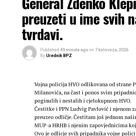
General Zdenko Klepic
preuzeti u ime svih n
tvrdavi.
Published
49 minuta ago
on
7 kolovoza, 2026
By
Urednik BPZ
Vojna policija HVO odlikovana od strane 
Milanovića, na čast i ponos svim pripadn
poginulih i nestalih i cjelokupnom HVO.
Čestitke i PPN Ludvig Pavlović i njenom z
preuzeo odličje. Čestitam još jednom naši
MUP-a HRHB i njenim zapovjednicima koji 
Ovo je odlicje svih pripadnika vojne poli