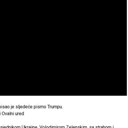
pisao je sljedeće pismo Trumpu.
dsjednikom Ukrajine, Volodimirom Zelenskim, sa strahom i