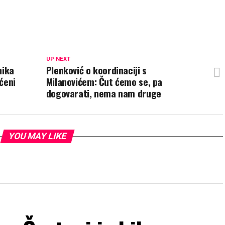
UP NEXT
nika
Plenković o koordinaciji s
ćeni
Milanovićem: Čut ćemo se, pa
dogovarati, nema nam druge
YOU MAY LIKE