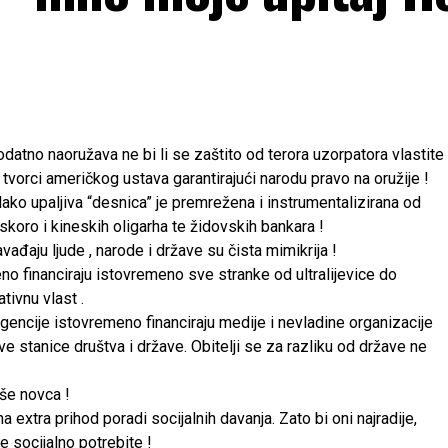
datno naoružava ne bi li se zaštito od terora uzorpatora vlastite
tvorci američkog ustava garantirajući narodu pravo na oružije !
ako upaljiva “desnica” je premrežena i instrumentalizirana od
uskoro i kineskih oligarha te židovskih bankara !
vađaju ljude , narode i države su čista mimikrija !
eno financiraju istovremeno sve stranke od ultralijevice do
tivnu vlast .
agencije istovremeno financiraju medije i nevladine organizacije
ive stanice društva i države. Obitelji se za razliku od države ne
iše novca !
a extra prihod poradi socijalnih davanja. Zato bi oni najradije,
e socijalno potrebite !