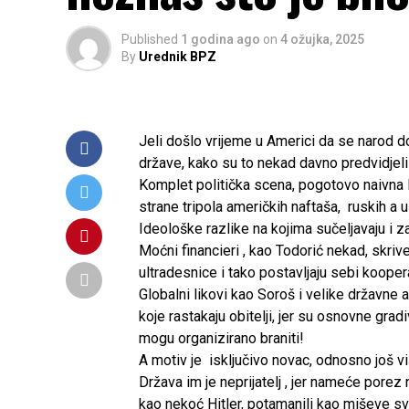
Published
1 godina ago
on
4 ožujka, 2025
By
Urednik BPZ
Jeli došlo vrijeme u Americi da se narod do
države, kako su to nekad davno predvidjeli 
Komplet politička scena, pogotovo naivna l
strane tripola američkih naftaša, ruskih a 
Ideološke razlike na kojima sučeljavaju i za
Moćni financieri , kao Todorić nekad, skriv
ultradesnice i tako postavljaju sebi koopera
Globalni likovi kao Soroš i velike državne 
koje rastakaju obitelji, jer su osnovne grad
mogu organizirano braniti!
A motiv je isključivo novac, odnosno još v
Država im je neprijatelj , jer nameće porez n
kao nekoć Hitler, potamanili kao miševe sv