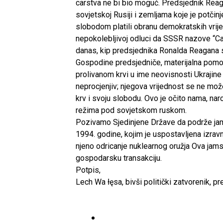
carstva ne bi bio moguć. Predsjednik Reagan
sovjetskoj Rusiji i zemljama koje je potčinj
slobodom platili obranu demokratskih vrije
nepokolebljivoj odluci da SSSR nazove “Car
danas, kip predsjednika Ronalda Reagana s
Gospodine predsjedniče, materijalna pomoć 
prolivanom krvi u ime neovisnosti Ukrajine 
neprocjenjiv; njegova vrijednost se ne mož
krv i svoju slobodu. Ovo je očito nama, na
režima pod sovjetskom ruskom.
Pozivamo Sjedinjene Države da podrže jam
1994. godine, kojim je uspostavljena izravn
njeno odricanje nuklearnog oružja Ova jam
gospodarsku transakciju.
Potpis,
Lech Wa łęsa, bivši politički zatvorenik, p