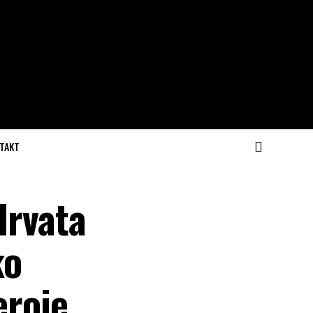
TAKT
Hrvata
ko
eroje