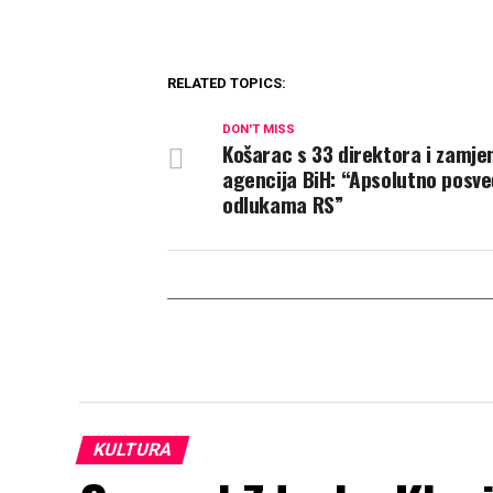
RELATED TOPICS:
DON'T MISS
Košarac s 33 direktora i zamje
agencija BiH: “Apsolutno posve
odlukama RS”
KULTURA