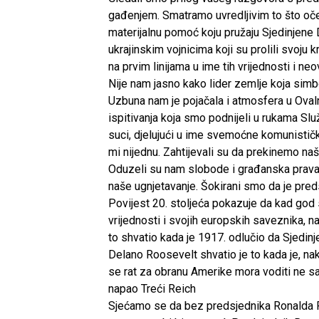
gađenjem. Smatramo uvredljivim to što oče
materijalnu pomoć koju pružaju Sjedinjene 
ukrajinskim vojnicima koji su prolili svoju 
na prvim linijama u ime tih vrijednosti i ne
Nije nam jasno kako lider zemlje koja simbo
Uzbuna nam je pojačala i atmosfera u Oval
ispitivanja koja smo podnijeli u rukama Slu
suci, djelujući u ime svemoćne komunističke 
mi nijednu. Zahtijevali su da prekinemo naše
Oduzeli su nam slobode i građanska prava j
naše ugnjetavanje. Šokirani smo da je preds
Povijest 20. stoljeća pokazuje da kad god
vrijednosti i svojih europskih saveznika, n
to shvatio kada je 1917. odlučio da Sjedinj
Delano Roosevelt shvatio je to kada je, na
se rat za obranu Amerike mora voditi ne sa
napao Treći Reich
Sjećamo se da bez predsjednika Ronalda R