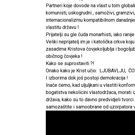
Partneri koje dovode na vlast u tom globa
komunisti, uskogrudni , samoživi, gramzivi
internacionalizmu kompatibilnom današnjem
vlastitu državu !
Prijatelji su gle čuda monarhisti, iako ranije
Veliki neprijatelj im je i katolička crkva koj
zasadima Kristova čovjekoljublja i bogoljubl
običnog čovjeka !
Kako se suprostaviti ?!
Onako kako je Krist učio: LJUBAVLJ
I izborima dok još postoji demokracija !
Inače ćemo, kad uljuljkani u vlastiti konf
bogatstva nekolicini vlastodržaca, morati iz
država, kako su to davno predvidjeli tvorci
samozaštite i samoobrane od uzorpatora vl