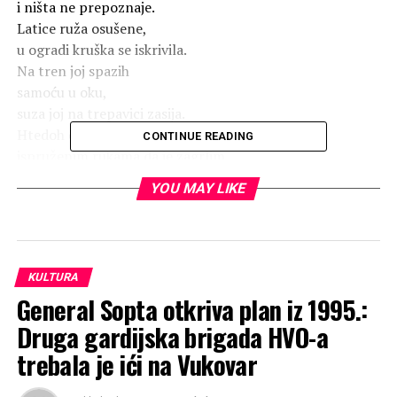
i ništa ne prepoznaje.
Latice ruža osušene,
u ogradi kruška se iskrivila.
Na tren joj spazih
samoću u oku,
suza joj na trepavici zasija.
Htedoh da je pitam kako je tata,
CONTINUE READING
ispruženim rukama da je zagrlim…
Pažnju mi skrenu ptica na krovu,
YOU MAY LIKE
majka se u senku pretvori.
Kći njena zbunjena osta
Mislima se prepusti…
KULTURA
Ljiljana Skelić Vemić
General Sopta otkriva plan iz 1995.:
/april 2026./
Druga gardijska brigada HVO-a
trebala je ići na Vukovar
RELATED TOPICS: