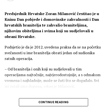
brže napredovanje Hrvatske vojske prema državnoj
Anđelka Krajnović -Angela@
granici Republike Hrvatske.
Predsjednik Hrvatske Zoran Milanović čestitao je u
Kninu Dan pobjede i domovinske zahvalnosti i Dan
Nakon veličanstvene Oluje, uslijedila je operacija
hrvatskih branitelja te zahvalio braniteljima,
Maestral, također operacija golemih razmjera. Njome je
njihovim obiteljima i svima koji su sudjelovali u
oslobođen velik prostor Bosne i Hercegovine, osigurana
obrani Hrvatske.
je Bihaćka krajina, a u sljedećoj je fazi oslobođen i
kraljevski grad Jajce.
Podsjetio je da je 2012. uvedena praksa da se na početku
svečanosti u ime branitelja obrati jedan od sudionika
Potom je uslijedila operacija Južni potez tijekom koje su
ratnih operacija.
hrvatske snage napredovale prostorom između Sane i
Vrbasa te stigle nadomak Banje Luke. Srpske su snage,
– Od branitelja i onih koji su sudjelovali u tim
nakon gubitka velikog dijela teritorija koji su do tada
operacijama najtočnije, najvjerodostojnije, a s odmakom
držale pod nadzorom, prisiljene za pregovarački stol.
vremena i najhladnije, može se čuti što se događalo. Svi
Hrvatske snage stigle su na Manjaču i do hidroelektrane
mi ostali smo dopuna, rekao je Milanović.
Bočac, čime je stvoren snažan vojni pritisak koji je bitno
utjecao na završetak rata.
Braniteljima, njihovim obiteljima te poginulima i
nestalima ponovno je uputio, kako je rekao, veliko,
CONTINUE READING
Neposredno prije postizanja Daytonskog sporazuma