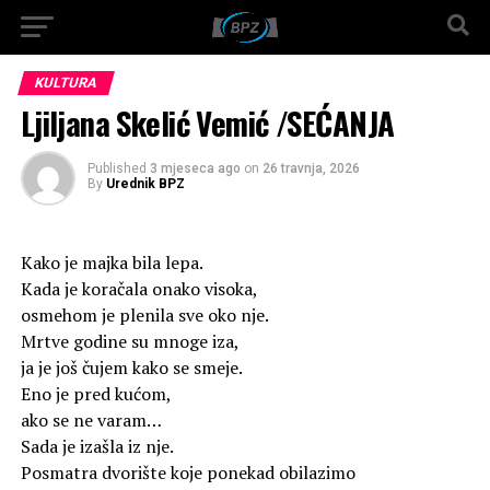
KULTURA
Ljiljana Skelić Vemić /SEĆANJA
Published
3 mjeseca ago
on
26 travnja, 2026
By
Urednik BPZ
Kako je majka bila lepa.
Kada je koračala onako visoka,
osmehom je plenila sve oko nje.
Mrtve godine su mnoge iza,
ja je još čujem kako se smeje.
Eno je pred kućom,
ako se ne varam…
Sada je izašla iz nje.
Posmatra dvorište koje ponekad obilazimo