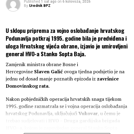
Published
1 sat ago
on
6 kolovoza, 2026
UP NEXT
By
Urednik BPZ
Marko Ljubic..SRAMOTAN NASLOV I TEKST JUTARNJEG
LISTA
DON'T MISS
U sklopu priprema za vojno oslobađanje hrvatskog
Goranci oživjeli povijest: Blagoslov kapelice i kip Gospe
Podunavlja potkraj 1995. godine bila je predviđena i
na mjestu prvog župnog sjedišta
uloga Hrvatskog vijeća obrane, izjavio je umirovljeni
general HVO-a Stanko Sopta Baja.
Zamjenik ministra obrane Bosne i
Hercegovine
Slaven
Galić
ovoga tjedna podsjetio je na
jednu od dosad manje poznatih epizoda iz
završnice
Domovinskog rata
.
Nakon pobjedničkih operacija hrvatskih snaga tijekom
1995. godine razmatrala se i vojna operacija oslobađanja
hrvatskog Podunavlja, uključujući
Vukovar
, u čemu je
trebao sudjelovati i
HVO
–
Druga gardijska brigada
HVO
–
a
, kojom je zapovijedao general Stanko Sopta