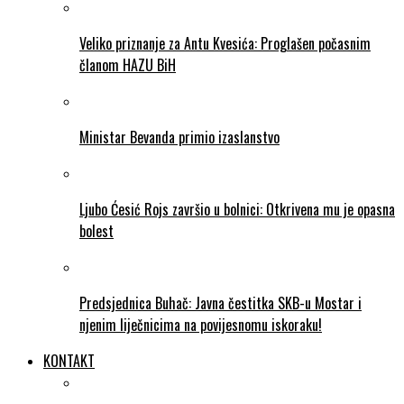
Veliko priznanje za Antu Kvesića: Proglašen počasnim
članom HAZU BiH
Ministar Bevanda primio izaslanstvo
Ljubo Ćesić Rojs završio u bolnici: Otkrivena mu je opasna
bolest
Predsjednica Buhač: Javna čestitka SKB-u Mostar i
njenim liječnicima na povijesnomu iskoraku!
KONTAKT