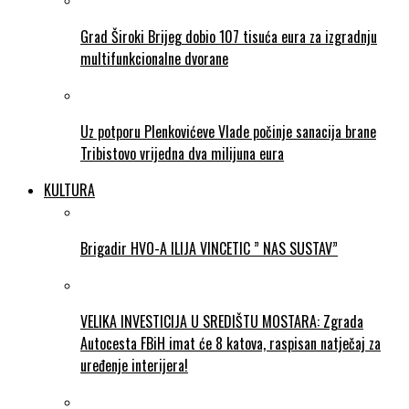
Grad Široki Brijeg dobio 107 tisuća eura za izgradnju
multifunkcionalne dvorane
Uz potporu Plenkovićeve Vlade počinje sanacija brane
Tribistovo vrijedna dva milijuna eura
KULTURA
Brigadir HVO-A ILIJA VINCETIC ” NAS SUSTAV”
VELIKA INVESTICIJA U SREDIŠTU MOSTARA: Zgrada
Autocesta FBiH imat će 8 katova, raspisan natječaj za
uređenje interijera!