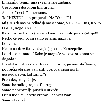
Dinamički tempirana i vremenski zadana.
Opsegom i dosegom limitirana.
A mi to “nešto” – nemamo.
To “NEŠTO” smo prepustili NATO-u i EU.
Mi (RH) danas ne odlučujemo o tome, ŠTO, KOLIKO, KADA
I GDJE, nego KAKO?
Kako provesti ono što se od nas traži, zahtjeva, očekuje!!!
Netko će reći, to su samo pitanja nazivlja.
Konvencije.
Ne, to su (bez ikakve dvojbe) pitanja Koncepcije.
I onda se pitamo:-“Kako je moguće sve ovo što nam se
događa?
U sudstvu, zdravstvu, državnoj upravi, javnim službama,
području obrane, vanjskih poslova, sigurnosti,
gospodarstvu, kulturi, …”?
Eto tako, moguće je.
Samo kormilo prepustiš drugima.
Samo neprijatelje pustiš u utvrdu.
Put u ludnicu je vrlo kratak i jednostavan
Samo skreneš!