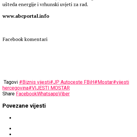
ušteda energije i vrhunski uvjeti za rad.
www.abcportal.info
Facebook komentari
Tagovi
#Biznis vijesti
#JP Autoceste FBiH
#Mostar
#vijesti
hercegovina
#VIJESTI MOSTAR
Share
Facebook
Whatsapp
Viber
Povezane vijesti