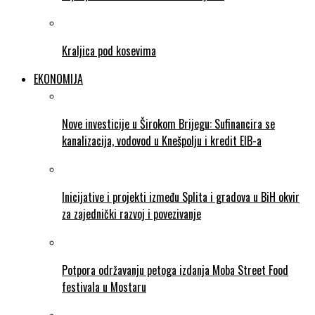
Kraljica pod kosevima
EKONOMIJA
Nove investicije u Širokom Brijegu: Sufinancira se
kanalizacija, vodovod u Knešpolju i kredit EIB-a
Inicijative i projekti između Splita i gradova u BiH okvir
za zajednički razvoj i povezivanje
Potpora održavanju petoga izdanja Moba Street Food
festivala u Mostaru