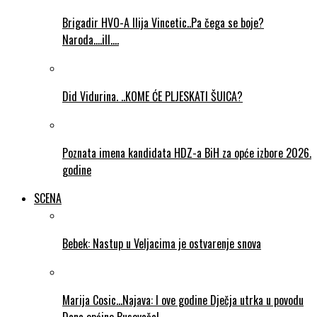
Brigadir HVO-A Ilija Vincetic..Pa čega se boje?
Naroda….ill….
Did Vidurina. ..KOME ĆE PLJESKATI ŠUICA?
Poznata imena kandidata HDZ-a BiH za opće izbore 2026.
godine
SCENA
Bebek: Nastup u Veljacima je ostvarenje snova
Marija Cosic…Najava: I ove godine Dječja utrka u povodu