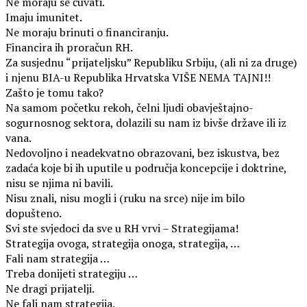
Ne moraju se čuvati.
Imaju imunitet.
Ne moraju brinuti o financiranju.
Financira ih proračun RH.
Za susjednu “prijateljsku” Republiku Srbiju, (ali ni za druge)
i njenu BIA-u Republika Hrvatska VIŠE NEMA TAJNI!!
Zašto je tomu tako?
Na samom početku rekoh, čelni ljudi obavještajno-
sogurnosnog sektora, dolazili su nam iz bivše države ili iz
vana.
Nedovoljno i neadekvatno obrazovani, bez iskustva, bez
zadaća koje bi ih uputile u područja koncepcije i doktrine,
nisu se njima ni bavili.
Nisu znali, nisu mogli i (ruku na srce) nije im bilo
dopušteno.
Svi ste svjedoci da sve u RH vrvi – Strategijama!
Strategija ovoga, strategija onoga, strategija, …
Fali nam strategija …
Treba donijeti strategiju …
Ne dragi prijatelji.
Ne fali nam strategija.