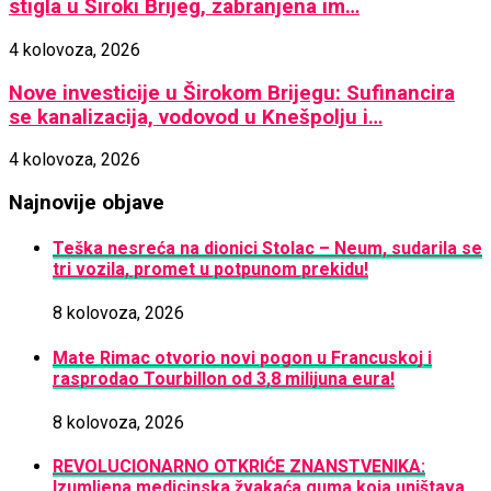
stigla u Široki Brijeg, zabranjena im…
4 kolovoza, 2026
Nove investicije u Širokom Brijegu: Sufinancira
se kanalizacija, vodovod u Knešpolju i…
4 kolovoza, 2026
Najnovije objave
Teška nesreća na dionici Stolac – Neum, sudarila se
tri vozila, promet u potpunom prekidu!
8 kolovoza, 2026
Mate Rimac otvorio novi pogon u Francuskoj i
rasprodao Tourbillon od 3,8 milijuna eura!
8 kolovoza, 2026
REVOLUCIONARNO OTKRIĆE ZNANSTVENIKA:
Izumljena medicinska žvakaća guma koja uništava