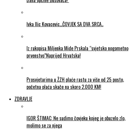
Dana općine Busovača!
Ivka Ilic Kovacevic…ČOVJEK SA DVA SRCA..
Iz rukopisa Miljenka Mide Prskala “svjetsko nogometno
prvenstvo”Naprijed Hrvatska!
Prosvjetarima u ŽZH plaće rastu za više od 25 posto,
početna plaća skače na skoro 2.000 KM!
ZDRAVLJE
IGOR ŠTIMAC: Ne sudimo čovjeku kojeg je obuzelo zlo,
molimo se za njega