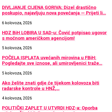
DIVLJANJE CIJENA GORIVA: Dizel drastično
poskupio, najavljuju nova povećanja — Prijeti li…
6 kolovoza, 2026
HDZ BiH LOBIRA U SAD-u: Čović potpisao ugovor
s moćnom američkom agencijom!
5 kolovoza, 2026
POČELA ISPLATA uvećanih mirovina u FBiH:
Pogledajte sve iznose, ali umirovljenici traže…
5 kolovoza, 2026
Ako želite znati gdje će tijekom kolovoza biti
radarske kontrole u HNŽ,…
4 kolovoza, 2026
POLITIČKI ZAPLET U UTVRDI HDZ-a: Oporba