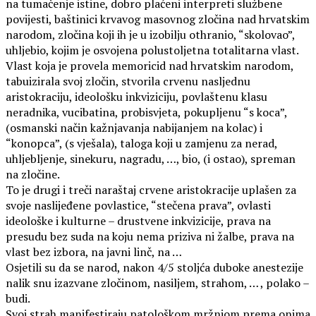
na tumačenje istine, dobro plaćeni interpreti službene
povijesti, baštinici krvavog masovnog zločina nad hrvatskim
narodom, zločina koji ih je u izobilju othranio, “skolovao”,
uhljebio, kojim je osvojena polustoljetna totalitarna vlast.
Vlast koja je provela memoricid nad hrvatskim narodom,
tabuizirala svoj zločin, stvorila crvenu nasljednu
aristokraciju, ideološku inkviziciju, povlaštenu klasu
neradnika, vucibatina, probisvjeta, pokupljenu “s koca”,
(osmanski način kažnjavanja nabijanjem na kolac) i
“konopca”, (s vješala), taloga koji u zamjenu za nerad,
uhljebljenje, sinekuru, nagradu, …, bio, (i ostao), spreman
na zločine.
To je drugi i treči naraštaj crvene aristokracije uplašen za
svoje naslijeđene povlastice, “stečena prava”, ovlasti
ideološke i kulturne – drustvene inkvizicije, prava na
presudu bez suda na koju nema priziva ni žalbe, prava na
vlast bez izbora, na javni linč, na …
Osjetili su da se narod, nakon 4/5 stoljća duboke anestezije
nalik snu izazvane zločinom, nasiljem, strahom, … , polako –
budi.
Svoj strah manifestiraju patološkom mržnjom prema onima