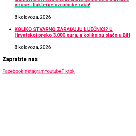
viruse i bakterije uzročnike raka!
8 kolovoza, 2026
KOLIKO STVARNO ZARAĐUJU LIJEČNICI? U
Hrvatskoj preko 3.000 eura, a kolike su plaće u BiH
8 kolovoza, 2026
Zapratite nas
Facebook
Instagram
Youtube
Tiktok