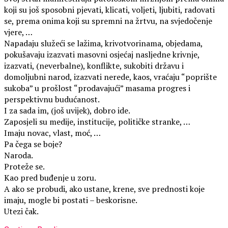
koji su još sposobni pjevati, klicati, voljeti, ljubiti, radovati
se, prema onima koji su spremni na žrtvu, na svjedočenje
vjere, …
Napadaju služeći se lažima, krivotvorinama, objedama,
pokušavaju izazvati masovni osjećaj nasljedne krivnje,
izazvati, (neverbalne), konflikte, sukobiti državu i
domoljubni narod, izazvati nerede, kaos, vraćaju “poprište
sukoba” u prošlost “prodavajući” masama progres i
perspektivnu budućanost.
I za sada im, (još uvijek), dobro ide.
Zaposjeli su medije, institucije, političke stranke, …
Imaju novac, vlast, moć, …
Pa čega se boje?
Naroda.
Proteže se.
Kao pred buđenje u zoru.
A ako se probudi, ako ustane, krene, sve prednosti koje
imaju, mogle bi postati – beskorisne.
Utezi čak.