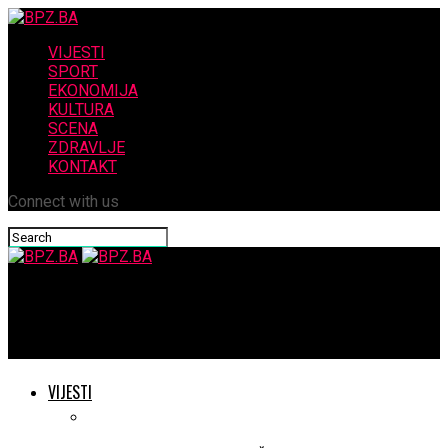
VIJESTI
SPORT
EKONOMIJA
KULTURA
SCENA
ZDRAVLJE
KONTAKT
Connect with us
BPZ.BA
Marko Ljubic..ČEMU LJUTNJA? SRBIJI TREBA DAVATI
VIJESTI