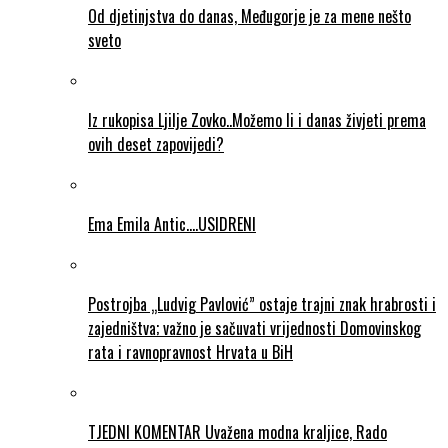
Od djetinjstva do danas, Međugorje je za mene nešto
sveto
Iz rukopisa Ljilje Zovko..Možemo li i danas živjeti prema
ovih deset zapovijedi?
Ema Emila Antic….USIDRENI
Postrojba „Ludvig Pavlović” ostaje trajni znak hrabrosti i
zajedništva; važno je sačuvati vrijednosti Domovinskog
rata i ravnopravnost Hrvata u BiH
TJEDNI KOMENTAR Uvažena modna kraljice, Rado