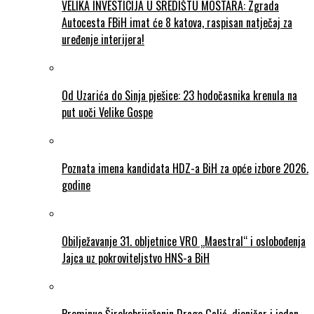
VELIKA INVESTICIJA U SREDIŠTU MOSTARA: Zgrada
Autocesta FBiH imat će 8 katova, raspisan natječaj za
uređenje interijera!
Od Uzarića do Sinja pješice: 23 hodočasnika krenula na
put uoči Velike Gospe
Poznata imena kandidata HDZ-a BiH za opće izbore 2026.
godine
Obilježavanje 31. obljetnice VRO „Maestral“ i oslobođenja
Jajca uz pokroviteljstvo HNS-a BiH