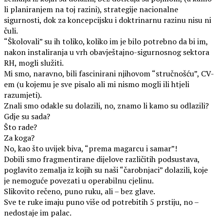
li planiranjem na toj razini), strategije nacionalne
sigurnosti, dok za koncepcijsku i doktrinarnu razinu nisu ni
čuli.
“Školovali” su ih toliko, koliko im je bilo potrebno da bi im,
nakon instaliranja u vrh obavještajno-sigurnosnog sektora
RH, mogli služiti.
Mi smo, naravno, bili fascinirani njihovom “stručnošću”, CV-
em (u kojemu je sve pisalo ali mi nismo mogli ili htjeli
razumjeti).
Znali smo odakle su dolazili, no, znamo li kamo su odlazili?
Gdje su sada?
Što rade?
Za koga?
No, kao što uvijek biva, “prema magarcu i samar”!
Dobili smo fragmentirane dijelove različitih podsustava,
poglavito zemalja iz kojih su naši “čarobnjaci” dolazili, koje
je nemoguće povezati u operabilnu cjelinu.
Slikovito rečeno, puno ruku, ali – bez glave.
Sve te ruke imaju puno više od potrebitih 5 prstiju, no –
nedostaje im palac.