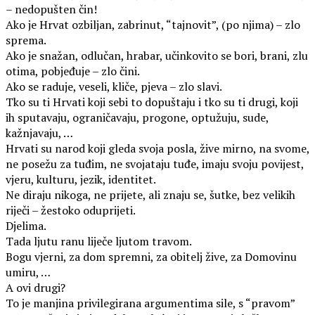
– nedopušten čin!
Ako je Hrvat ozbiljan, zabrinut, “tajnovit”, (po njima) – zlo
sprema.
Ako je snažan, odlučan, hrabar, učinkovito se bori, brani, zlu
otima, pobjeđuje – zlo čini.
Ako se raduje, veseli, kliče, pjeva – zlo slavi.
Tko su ti Hrvati koji sebi to dopuštaju i tko su ti drugi, koji
ih sputavaju, ograničavaju, progone, optužuju, sude,
kažnjavaju, …
Hrvati su narod koji gleda svoja posla, žive mirno, na svome,
ne posežu za tuđim, ne svojataju tuđe, imaju svoju povijest,
vjeru, kulturu, jezik, identitet.
Ne diraju nikoga, ne prijete, ali znaju se, šutke, bez velikih
riječi – žestoko oduprijeti.
Djelima.
Tada ljutu ranu liječe ljutom travom.
Bogu vjerni, za dom spremni, za obitelj žive, za Domovinu
umiru, …
A ovi drugi?
To je manjina privilegirana argumentima sile, s “pravom”