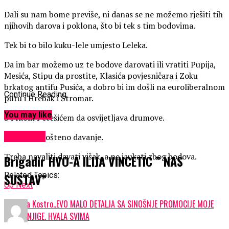
Dali su nam bome previše, ni danas se ne možemo rješiti tih
njihovih darova i poklona, što bi tek s tim bodovima.
Tek bi to bilo kuku-lele umjesto Leleka.
Da im bar možemo uz te bodove darovati ili vratiti Pupija,
Mesića, Stipu da prostite, Klasića povjesničara i Zoku
brkatog antifu Pusića, a dobro bi im došli na euroliberalnom
Continue Reading
putu i Hrebak i Štromar.
You may like
S Frkom Petešićem da osvijetljava drumove.
KULTURA
To bi bilo pošteno davanje.
Treba navaliti davati višak, a ne jaukati zbog bodova.
Brigadir HVO-A ILIJA VINCETIC ” NAS
Related Topics:
SUSTAV”
Up Next
Miljenka Kostro..EVO MALO DETALJA SA SINOŠNJE PROMOCIJE MOJE
DVIJE KNJIGE. HVALA SVIMA