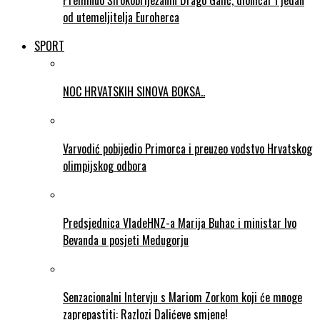
Preminuo Širokobriježanin Drago Galić, dioničar i jedan
od utemeljitelja Euroherca
SPORT
NOC HRVATSKIH SINOVA BOKSA..
Varvodić pobijedio Primorca i preuzeo vodstvo Hrvatskog
olimpijskog odbora
Predsjednica VladeHNZ-a Marija Buhac i ministar Ivo
Bevanda u posjeti Medugorju
Senzacionalni Intervju s Mariom Zorkom koji će mnoge
zaprepastiti: Razlozi Dalićeve smjene!