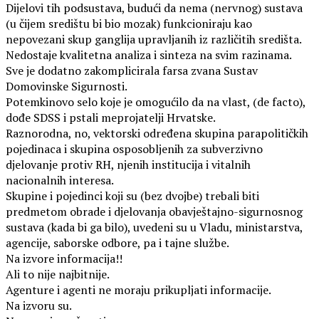
Dijelovi tih podsustava, budući da nema (nervnog) sustava
(u čijem središtu bi bio mozak) funkcioniraju kao
nepovezani skup ganglija upravljanih iz različitih središta.
Nedostaje kvalitetna analiza i sinteza na svim razinama.
Sve je dodatno zakomplicirala farsa zvana Sustav
Domovinske Sigurnosti.
Potemkinovo selo koje je omogućilo da na vlast, (de facto),
dođe SDSS i pstali meprojatelji Hrvatske.
Raznorodna, no, vektorski određena skupina parapolitičkih
pojedinaca i skupina osposobljenih za subverzivno
djelovanje protiv RH, njenih institucija i vitalnih
nacionalnih interesa.
Skupine i pojedinci koji su (bez dvojbe) trebali biti
predmetom obrade i djelovanja obavještajno-sigurnosnog
sustava (kada bi ga bilo), uvedeni su u Vladu, ministarstva,
agencije, saborske odbore, pa i tajne službe.
Na izvore informacija!!
Ali to nije najbitnije.
Agenture i agenti ne moraju prikupljati informacije.
Na izvoru su.