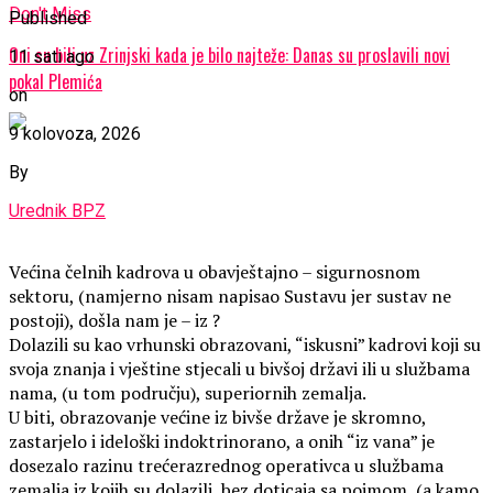
Don't Miss
Published
Oni su bili uz Zrinjski kada je bilo najteže: Danas su proslavili novi
11 sati ago
pokal Plemića
on
9 kolovoza, 2026
By
Urednik BPZ
Većina čelnih kadrova u obavještajno – sigurnosnom
sektoru, (namjerno nisam napisao Sustavu jer sustav ne
postoji), došla nam je – iz ?
Dolazili su kao vrhunski obrazovani, “iskusni” kadrovi koji su
svoja znanja i vještine stjecali u bivšoj državi ili u službama
nama, (u tom području), superiornih zemalja.
U biti, obrazovanje većine iz bivše države je skromno,
zastarjelo i ideloški indoktrinorano, a onih “iz vana” je
dosezalo razinu trećerazrednog operativca u službama
zemalja iz kojih su dolazili, bez doticaja sa pojmom, (a kamo