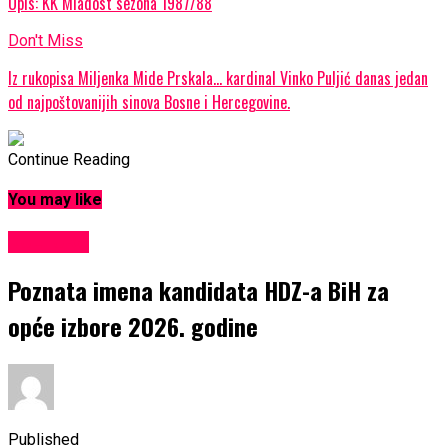
Opis: KK Mladost sezona 1987/88
Don't Miss
Iz rukopisa Miljenka Mide Prskala… kardinal Vinko Puljić danas jedan
od najpoštovanijih sinova Bosne i Hercegovine.
Continue Reading
You may like
KULTURA
Poznata imena kandidata HDZ-a BiH za
opće izbore 2026. godine
Published