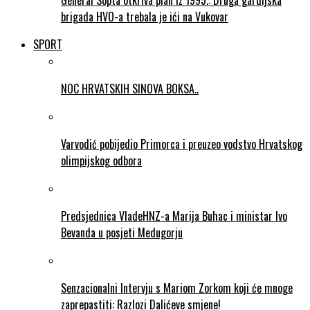
General Sopta otkriva plan iz 1995.: Druga gardijska
brigada HVO-a trebala je ići na Vukovar
SPORT
NOC HRVATSKIH SINOVA BOKSA..
Varvodić pobijedio Primorca i preuzeo vodstvo Hrvatskog
olimpijskog odbora
Predsjednica VladeHNZ-a Marija Buhac i ministar Ivo
Bevanda u posjeti Medugorju
Senzacionalni Intervju s Mariom Zorkom koji će mnoge
zaprepastiti: Razlozi Dalićeve smjene!