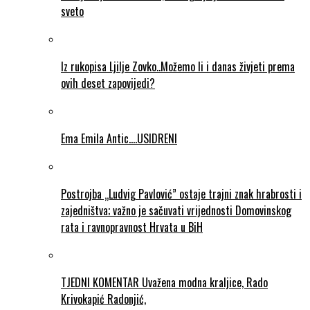
sveto
Iz rukopisa Ljilje Zovko..Možemo li i danas živjeti prema
ovih deset zapovijedi?
Ema Emila Antic….USIDRENI
Postrojba „Ludvig Pavlović” ostaje trajni znak hrabrosti i
zajedništva; važno je sačuvati vrijednosti Domovinskog
rata i ravnopravnost Hrvata u BiH
TJEDNI KOMENTAR Uvažena modna kraljice, Rado
Krivokapić Radonjić,