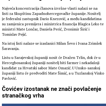
Najveća koncentracija članova izvršne vlasti nalazi se na
listi za Skupštinu Zapadnohercegovačke županije. Nositelj
je federalni zastupnik Dario Knezović, a među kandidatima
su zamjenica premijera i ministrica financija Blagica Leko te
ministri Mate Lončar, Daniela Perić, Zvonimir Širić i
Tomislav Pejić.
Na istoj listi nalaze se izaslanici Milan Ševo i Ivana Zrimšek
Šaravanja.
Listu u Sarajevskoj županiji nosit će Dražen Trlin, dok će u
Hercegbosanskoj županiji nositelj biti farmer i nekadašnji
kandidat za Hrvatski sabor Mate Omazić. U Unsko-sanskoj
županiji listu će predvoditi Mate Šimić, a u Tuzlanskoj Vinko
Pavlović.
Čovićev izostanak ne znači povlačenje
stranačkog vrha