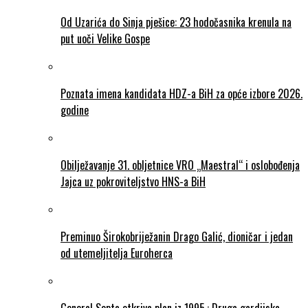
Od Uzarića do Sinja pješice: 23 hodočasnika krenula na
put uoči Velike Gospe
Poznata imena kandidata HDZ-a BiH za opće izbore 2026.
godine
Obilježavanje 31. obljetnice VRO „Maestral“ i oslobođenja
Jajca uz pokroviteljstvo HNS-a BiH
Preminuo Širokobriježanin Drago Galić, dioničar i jedan
od utemeljitelja Euroherca