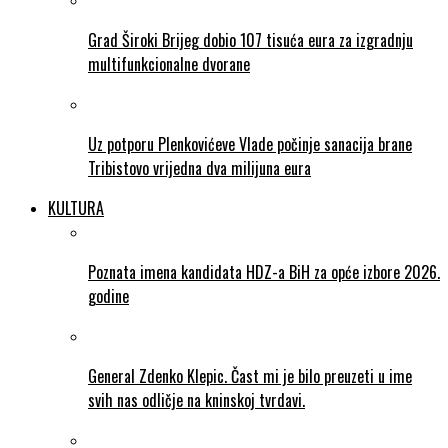
Grad Široki Brijeg dobio 107 tisuća eura za izgradnju
multifunkcionalne dvorane
Uz potporu Plenkovićeve Vlade počinje sanacija brane
Tribistovo vrijedna dva milijuna eura
KULTURA
Poznata imena kandidata HDZ-a BiH za opće izbore 2026.
godine
General Zdenko Klepic. Čast mi je bilo preuzeti u ime
svih nas odličje na kninskoj tvrdavi.