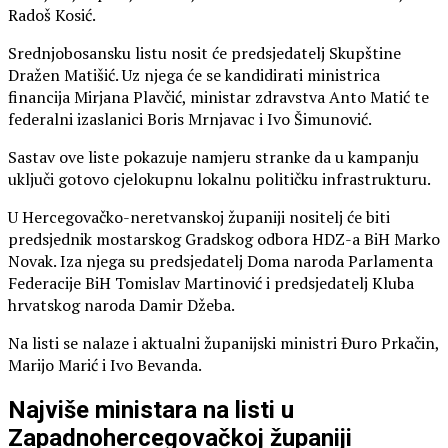
Radoš Kosić.
Srednjobosansku listu nosit će predsjedatelj Skupštine
Dražen Matišić. Uz njega će se kandidirati ministrica
financija Mirjana Plavčić, ministar zdravstva Anto Matić te
federalni izaslanici Boris Mrnjavac i Ivo Šimunović.
Sastav ove liste pokazuje namjeru stranke da u kampanju
uključi gotovo cjelokupnu lokalnu političku infrastrukturu.
U Hercegovačko-neretvanskoj županiji nositelj će biti
predsjednik mostarskog Gradskog odbora HDZ-a BiH Marko
Novak. Iza njega su predsjedatelj Doma naroda Parlamenta
Federacije BiH Tomislav Martinović i predsjedatelj Kluba
hrvatskog naroda Damir Džeba.
Na listi se nalaze i aktualni županijski ministri Đuro Prkačin,
Marijo Marić i Ivo Bevanda.
Najviše ministara na listi u
Zapadnohercegovačkoj županiji