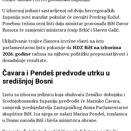
U izbornoj jedinici sastavljenoj od dviju hercegovačkih
županija novi mandat pokušat će osvojiti Predrag Kožul.
Posebnu težinu ovoj listi daju ministar pravosuđa BiH Davor
Bunoza te zamjenici ministara Josip Brkić i Slaven Galić.
Uključivanje trojice članova izvršne vlasti na istu
parlamentarnu listu pokazuje da
HDZ BiH na izborima
2026. godine
računa na njihovu političku prepoznatljivost i
dosadašnje rezultate.
Čavara i Pendeš predvode utrku u
središnjoj Bosni
Listu za izbornu jedinicu koja obuhvaća Zeničko-dobojsku i
Srednjobosansku županiju predvodit će Marinko Čavara,
zamjenik predsjedatelja Zastupničkog doma Parlamentarne
skupštine BiH. Iza njega se nalazi Marina Pendeš, izaslanica
u Domu naroda BiH i bivša ministrica obrane.