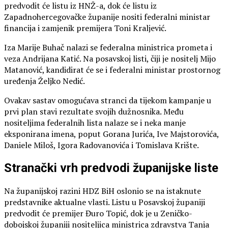
predvodit će listu iz HNŽ-a, dok će listu iz
Zapadnohercegovačke županije nositi federalni ministar
financija i zamjenik premijera Toni Kraljević.
Iza Marije Buhač nalazi se federalna ministrica prometa i
veza Andrijana Katić. Na posavskoj listi, čiji je nositelj Mijo
Matanović, kandidirat će se i federalni ministar prostornog
uređenja Željko Nedić.
Ovakav sastav omogućava stranci da tijekom kampanje u
prvi plan stavi rezultate svojih dužnosnika. Među
nositeljima federalnih lista nalaze se i neka manje
eksponirana imena, poput Gorana Jurića, Ive Majstorovića,
Daniele Miloš, Igora Radovanovića i Tomislava Krište.
Stranački vrh predvodi županijske liste
Na županijskoj razini HDZ BiH oslonio se na istaknute
predstavnike aktualne vlasti. Listu u Posavskoj županiji
predvodit će premijer Đuro Topić, dok je u Zeničko-
dobojskoj županiji nositeljica ministrica zdravstva Tanja