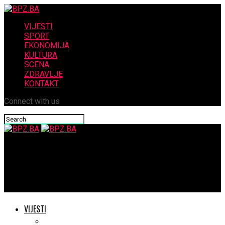
VIJESTI
SPORT
EKONOMIJA
KULTURA
SCENA
ZDRAVLJE
KONTAKT
Connect with us
BPZ.BA
Oni su bili uz Zrinjski kada je bilo najteže: Danas su proslavili
novi pokal Plemića
VIJESTI