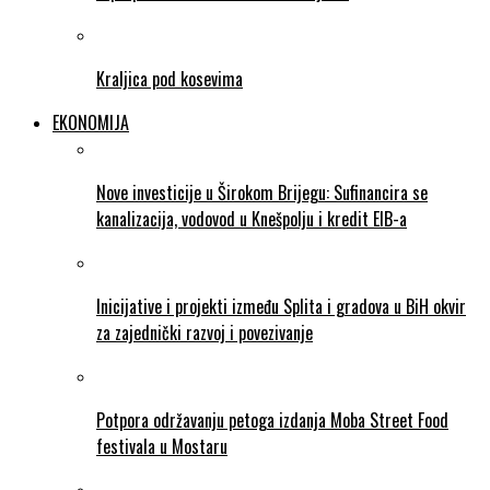
Kraljica pod kosevima
EKONOMIJA
Nove investicije u Širokom Brijegu: Sufinancira se
kanalizacija, vodovod u Knešpolju i kredit EIB-a
Inicijative i projekti između Splita i gradova u BiH okvir
za zajednički razvoj i povezivanje
Potpora održavanju petoga izdanja Moba Street Food
festivala u Mostaru