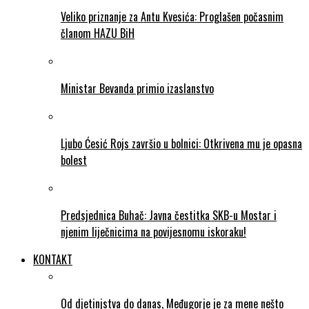
Veliko priznanje za Antu Kvesića: Proglašen počasnim
članom HAZU BiH
Ministar Bevanda primio izaslanstvo
Ljubo Ćesić Rojs završio u bolnici: Otkrivena mu je opasna
bolest
Predsjednica Buhač: Javna čestitka SKB-u Mostar i
njenim liječnicima na povijesnomu iskoraku!
KONTAKT
Od djetinjstva do danas, Međugorje je za mene nešto