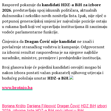
Raspored pokazuje da
kandidati HDZ-a BiH za izbore
2026.
predstavljaju spoj iskusnih političara, aktualnih
dužnosnika i nekoliko novih nositelja lista. Ipak, nije riječ o
potpunoj generacijskoj smjeni jer najvažnije pozicije ostaju
u rukama ljudi koji već upravljaju institucijama ili zauzimaju
vodeće parlamentarne funkcije.
Činjenica da
Dragan Čović nije kandidat
ne znači i
povlačenje stranačkog vodstva iz kampanje. Odgovornost
za izborni rezultat raspoređena je na njegove najbliže
suradnike, ministre, premijere i predsjednike institucija.
Broj glasova koje će pojedini kandidati osvojiti mogao bi
nakon izbora postati važan pokazatelj njihovog utjecaja i
budućeg položaja unutar
HDZ-a BiH
.
www.brotnjo.ba
Borjana Krišto
Darijana Filipović
Dragan Čović
HDZ BiH
izbori
2026.
izborne liste HDZ-a BiH
opći izbori u BiH