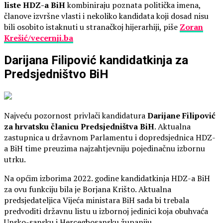
liste HDZ-a BiH
kombiniraju poznata politička imena,
članove izvršne vlasti i nekoliko kandidata koji dosad nisu
bili osobito istaknuti u stranačkoj hijerarhiji, piše
Zoran
Krešić/vecernji.ba
Darijana Filipović kandidatkinja za
Predsjedništvo BiH
Najveću pozornost privlači kandidatura
Darijane Filipović
za hrvatsku članicu Predsjedništva BiH
. Aktualna
zastupnica u državnom Parlamentu i dopredsjednica HDZ-
a BiH time preuzima najzahtjevniju pojedinačnu izbornu
utrku.
Na općim izborima 2022. godine kandidatkinja HDZ-a BiH
za ovu funkciju bila je Borjana Krišto. Aktualna
predsjedateljica Vijeća ministara BiH sada bi trebala
predvoditi državnu listu u izbornoj jedinici koja obuhvaća
Unsko-sansku i Hercegbosansku županiju.