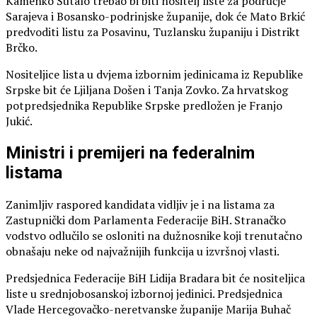
Kamenko Šutalo trebao bi biti nositelj liste za područje
Sarajeva i Bosansko-podrinjske županije, dok će Mato Brkić
predvoditi listu za Posavinu, Tuzlansku županiju i Distrikt
Brčko.
Nositeljice lista u dvjema izbornim jedinicama iz Republike
Srpske bit će Ljiljana Došen i Tanja Zovko. Za hrvatskog
potpredsjednika Republike Srpske predložen je Franjo
Jukić.
Ministri i premijeri na federalnim
listama
Zanimljiv raspored kandidata vidljiv je i na listama za
Zastupnički dom Parlamenta Federacije BiH. Stranačko
vodstvo odlučilo se osloniti na dužnosnike koji trenutačno
obnašaju neke od najvažnijih funkcija u izvršnoj vlasti.
Predsjednica Federacije BiH Lidija Bradara bit će nositeljica
liste u srednjobosanskoj izbornoj jedinici. Predsjednica
Vlade Hercegovačko-neretvanske županije Marija Buhač