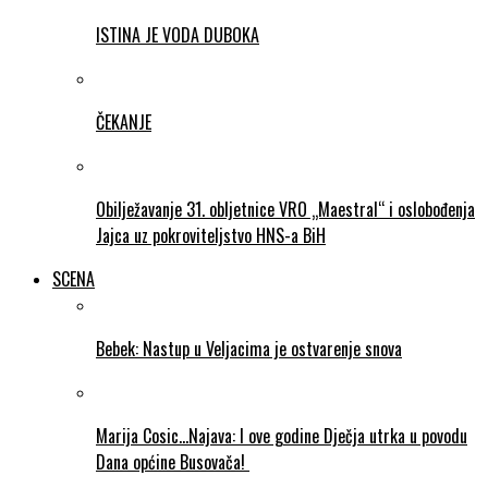
ISTINA JE VODA DUBOKA
ČEKANJE
Obilježavanje 31. obljetnice VRO „Maestral“ i oslobođenja
Jajca uz pokroviteljstvo HNS-a BiH
SCENA
Bebek: Nastup u Veljacima je ostvarenje snova
Marija Cosic…Najava: I ove godine Dječja utrka u povodu
Dana općine Busovača!