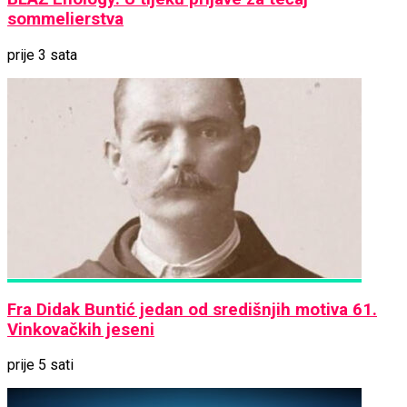
sommelierstva
prije 3 sata
Fra Didak Buntić jedan od središnjih motiva 61.
Vinkovačkih jeseni
prije 5 sati