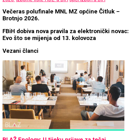
Večeras
Večeras polufinale MNL MZ općine Čitluk –
polufinale
Brotnjo 2026.
MNL
MZ
FBiH
FBiH dobiva nova pravila za elektronički novac:
općine
dobiva
Evo što se mijenja od 13. kolovoza
Čitluk
nova
–
pravila
Vezani članci
Brotnjo
za
2026.
elektronički
novac:
Evo
što
se
mijenja
od
13.
kolovoza
BLAŽ Enology: U tijeku prijave za tečaj