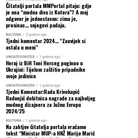
Povezane vijesti
Crveni meteoalarm za Županiju
Čitatelji portala MMPortal pitaju: gdje
Zapadnohercegovačku, temperature i do
je ona “modna diva iz Kotora”? A moj
odgovor je jednostavan: zima je,
42 stupnja
prosinac… snjegovi padaju.
KULTURA
2 godine ago
1 kolovoza, 2026
Tjedni komentar 2024… “Zauvijek si
HERCEGOVINA: Dva Air Tractora već
ostala u meni”
imala preko 240 naleta, osigurana i
UNCATEGORIZED
1 godina ago
Zahvalnica Vladi HNŽ-a na potpori
Heroj iz BiH Toni Herceg poginuo u
dodatna…
Ukrajini: Tijelom zaštitio pripadnike
održavanju športsko-edukacijskoga
svoje jedinice
1 kolovoza, 2026
kampa ”Izlazi vani”
UNCATEGORIZED
1 godina ago
Tjedni Komentar:Rada Krivokapić
Deseci tisuća ljudi stižu u Mokro i Široki
Radonjić dobitnica nagrade za najboljeg
Oštra osuda predsjednice Buhač nakon
Brijeg, prvi kamperi su…
modnog dizajnera za Južnu Evropu
skrnavljenja crkvenoga prostora i
2024/25
31 srpnja, 2026
vjerskoga znamenja u Međugorju
KULTURA
1 godina ago
Na zahtjev čitatelja portala vraćamo
Novi udar na džepove građana pod
tekst “Ministar MUP-a HNŽ Marijo Marić
Sjednica Vlade HNŽ-a nije održana zbog