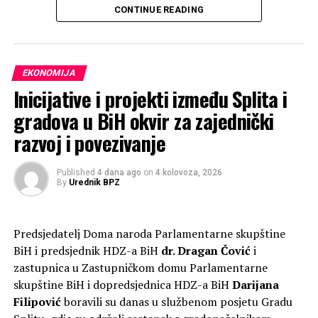
faza“
, čija ukupna vrijednost iznosi 291.887,48 KM.
Datum: 1991.
CONTINUE READING
Lokacija: Široki Brijeg.
Ministarstvo gospodarstva ŽZH sudjelovat će u
Zemlja: Bosna i Hercegovina.
financiranju ovog projekta s
80.000,00 KM
, odnosno
Autor fotografija: Andrija Zeljko.
27,41 posto ukupne vrijednosti, navodi se na službenoj
Arhiv: privatni arhiv, Miljenko Karačić
EKONOMIJA
stranici Grada Širokog Brijega.
Inicijative i projekti između Splita i
gradova u BiH okvir za zajednički
RELATED TOPICS:
razvoj i povezivanje
UP NEXT
Hoće li se Hrvatima vratiti bar dio otetih prava prije
Published
4 dana ago
on
4 kolovoza, 2026
zatvaranja OHR-a?
By
Urednik BPZ
DON'T MISS
Ministar Vlade RH Šusnjar..To želim promijeniti
Predsjedatelj Doma naroda Parlamentarne skupštine
BiH i predsjednik HDZ-a BiH
dr. Dragan Čović
i
zastupnica u Zastupničkom domu Parlamentarne
skupštine BiH i dopredsjednica HDZ-a BiH
Darijana
Filipović
boravili su danas u službenom posjetu Gradu