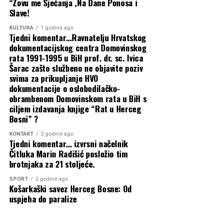
krinkom ‘ekologije’: Zbog markiranja
“Zovu me Sjećanja ,Na Dane Ponosa i
neobrazloženoga izostanka ministara iz
Slave!
ponovno poskupljuje…
SDA i SDP-a
KULTURA
1 godina ago
Tjedni komentar…Ravnatelju Hrvatskog
31 srpnja, 2026
dokumentacijskog centra Domovinskog
Buhač, Bevanda i Radišić obišli novo
rata 1991-1995 u BiH prof. dr. sc. Ivica
cestovno raskružje Kaktus u Čitluku
Šarac zašto službeno ne objavite poziv
svima za prikupljanje HVO
Predsjednica Buhač ugostila rukovodstvo
dokumentacije o oslobodilačko-
obrambenom Domovinskom rata u BiH s
i uspješne plivače SPK Zrinjski Mostar
ciljem izdavanja knjige “Rat u Herceg
Bosni” ?
Predsjednica Buhač pokroviteljica
KONTAKT
2 godine ago
odlaska mostarskih gimnazijalaca na
Tjedni komentar… izvrsni načelnik
Čitluka Marin Radišić posložio tim
Međunarodnu olimpijadu u Kazahstan
brotnjaka za 21 stoljeće.
Najnovije objave
Buhač u Skupštini: Vlada HNŽ-a ima nultu
SPORT
2 godine ago
Košarkaški savez Herceg Bosne: Od
uspjeha do paralize
toleranciju prema svakomu obliku nasilja
Poskok joj ušao u kuhinju dok je bila