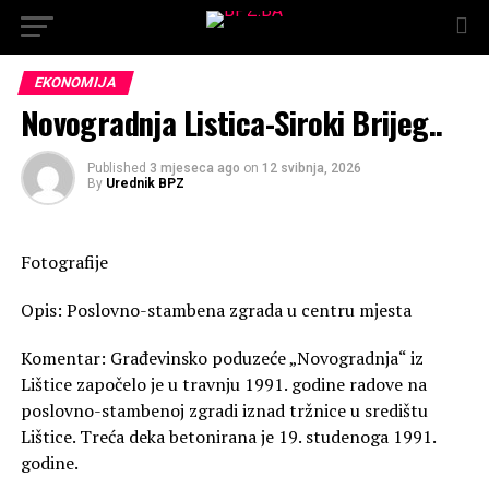
EKONOMIJA
Novogradnja Listica-Siroki Brijeg..
Published
3 mjeseca ago
on
12 svibnja, 2026
By
Urednik BPZ
Fotografije
Opis: Poslovno-stambena zgrada u centru mjesta
Komentar: Građevinsko poduzeće „Novogradnja“ iz
Lištice započelo je u travnju 1991. godine radove na
poslovno-stambenoj zgradi iznad tržnice u središtu
Lištice. Treća deka betonirana je 19. studenoga 1991.
godine.