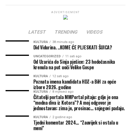
Čast mi je bilo preuzeti u ime svih nas odličje na kninskoj
ORAŠJE
nekim drugim pričama?
središnjoj Bosni
tvrdavi.
DAN FILMA
ADVERTISEMENT
Did Vidurina
Listu za izbornu jedinicu koja obuhvaća Zeničko-
RELATED TOPICS:
dobojsku i Srednjobosansku županiju predvodit će
LATEST
TRENDING
VIDEOS
Marinko Čavara, zamjenik predsjedatelja Zastupničkog
UP NEXT
Mirjana Barac…Mojih prvih 50 ..
KULTURA
38 minuta ago
doma Parlamentarne skupštine BiH. Iza njega se nalazi
Did Vidurina. ..KOME ĆE PLJESKATI ŠUICA?
Marina Pendeš, izaslanica u Domu naroda BiH i bivša
DON'T MISS
Iz rukopisa Ine Vukic”. Nikada nisi zaboravljen. Počivaj u
ministrica obrane.
UNCATEGORIZED
11 sati ago
Od Uzarića do Sinja pješice: 23 hodočasnika
miru Bozijem Predsjednice..
krenula na put uoči Velike Gospe
Kamenko Šutalo trebao bi biti nositelj liste za područje
Sarajeva i Bosansko-podrinjske županije, dok će Mato
KULTURA
12 sati ago
Poznata imena kandidata HDZ-a BiH za opće
Brkić predvoditi listu za Posavinu, Tuzlansku županiju i
izbore 2026. godine
Distrikt Brčko.
KULTURA
8 mjeseci ago
Čitatelji portala MMPortal pitaju: gdje je ona
“modna diva iz Kotora”? A moj odgovor je
Nositeljice lista u dvjema izbornim jedinicama iz
jednostavan: zima je, prosinac… snjegovi padaju.
Republike Srpske bit će Ljiljana Došen i Tanja Zovko. Za
hrvatskog potpredsjednika Republike Srpske predložen
KULTURA
2 godine ago
Tjedni komentar 2024… “Zauvijek si ostala u
je Franjo Jukić.
meni”