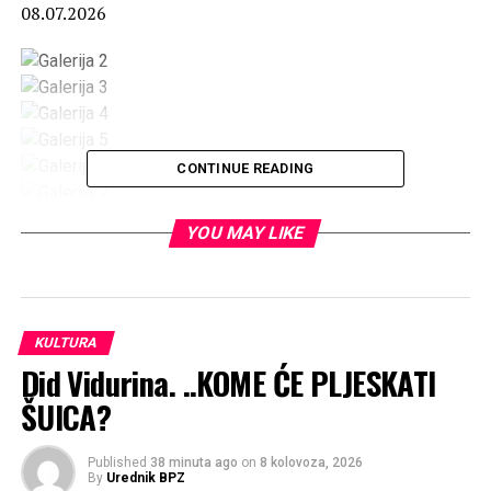
08.07.2026
CONTINUE READING
HDZ BiH
YOU MAY LIKE
KULTURA
Did Vidurina. ..KOME ĆE PLJESKATI
ŠUICA?
Published
38 minuta ago
on
8 kolovoza, 2026
By
Urednik BPZ