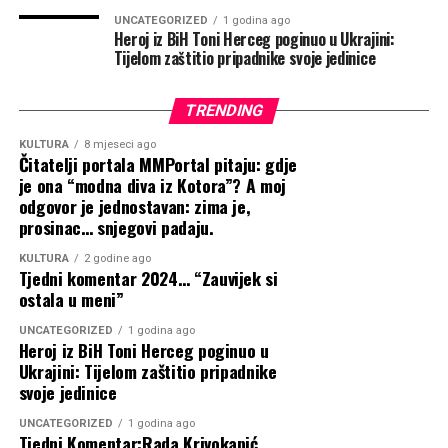
Ministri i premijeri na federalnim
UNCATEGORIZED
1 godina ago
Heroj iz BiH Toni Herceg poginuo u Ukrajini:
Tijelom zaštitio pripadnike svoje jedinice
listama
TRENDING
Zanimljiv raspored kandidata vidljiv je i na listama za
Zastupnički dom Parlamenta Federacije BiH. Stranačko
KULTURA
8 mjeseci ago
Čitatelji portala MMPortal pitaju: gdje
vodstvo odlučilo se osloniti na dužnosnike koji
je ona “modna diva iz Kotora”? A moj
trenutačno obnašaju neke od najvažnijih funkcija u
odgovor je jednostavan: zima je,
izvršnoj vlasti.
prosinac… snjegovi padaju.
Predsjednica Federacije BiH Lidija Bradara bit će
KULTURA
2 godine ago
Tjedni komentar 2024… “Zauvijek si
nositeljica liste u srednjobosanskoj izbornoj jedinici.
ostala u meni”
Predsjednica Vlade Hercegovačko-neretvanske županije
Marija Buhač predvodit će listu iz HNŽ-a, dok će listu iz
UNCATEGORIZED
1 godina ago
Heroj iz BiH Toni Herceg poginuo u
Zapadnohercegovačke županije nositi federalni ministar
Ukrajini: Tijelom zaštitio pripadnike
financija i zamjenik premijera Toni Kraljević.
svoje jedinice
Iza Marije Buhač nalazi se federalna ministrica prometa i
UNCATEGORIZED
1 godina ago
Tjedni Komentar:Rada Krivokapić
veza Andrijana Katić. Na posavskoj listi, čiji je nositelj