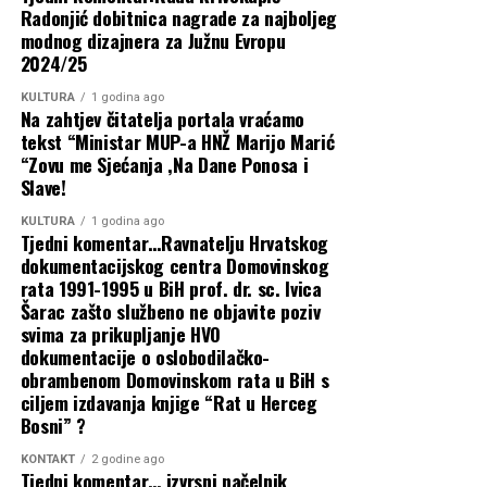
Radonjić dobitnica nagrade za najboljeg
Mijo Matanović, kandidirat će se i federalni ministar
modnog dizajnera za Južnu Evropu
prostornog uređenja Željko Nedić.
2024/25
Ovakav sastav omogućava stranci da tijekom kampanje u
KULTURA
1 godina ago
Na zahtjev čitatelja portala vraćamo
prvi plan stavi rezultate svojih dužnosnika. Među
tekst “Ministar MUP-a HNŽ Marijo Marić
nositeljima federalnih lista nalaze se i neka manje
“Zovu me Sjećanja ,Na Dane Ponosa i
eksponirana imena, poput Gorana Jurića, Ive
Slave!
Majstorovića, Daniele Miloš, Igora Radovanovića i
Tomislava Krište.
KULTURA
1 godina ago
Tjedni komentar…Ravnatelju Hrvatskog
dokumentacijskog centra Domovinskog
Stranački vrh predvodi županijske
rata 1991-1995 u BiH prof. dr. sc. Ivica
Šarac zašto službeno ne objavite poziv
liste
svima za prikupljanje HVO
dokumentacije o oslobodilačko-
Na županijskoj razini HDZ BiH oslonio se na istaknute
obrambenom Domovinskom rata u BiH s
predstavnike aktualne vlasti. Listu u Posavskoj županiji
ciljem izdavanja knjige “Rat u Herceg
predvodit će premijer Đuro Topić, dok je u Zeničko-
Bosni” ?
dobojskoj županiji nositeljica ministrica zdravstva Tanja
KONTAKT
2 godine ago
Radoš Kosić.
Tjedni komentar… izvrsni načelnik