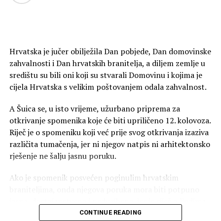
Hrvatska je jučer obilježila Dan pobjede, Dan domovinske
zahvalnosti i Dan hrvatskih branitelja, a diljem zemlje u
središtu su bili oni koji su stvarali Domovinu i kojima je
cijela Hrvatska s velikim poštovanjem odala zahvalnost.
A Šuica se, u isto vrijeme, užurbano priprema za
otkrivanje spomenika koje će biti upriličeno 12. kolovoza.
Riječ je o spomeniku koji već prije svog otkrivanja izaziva
različita tumačenja, jer ni njegov natpis ni arhitektonsko
rješenje ne šalju jasnu poruku.
Ako je spomenik posvećen poginulim hrvatskim
braniteljima, onda njegova poruka mora biti potpuno
jasna, dostojanstvena i nedvojbena, jer je riječ o ljudima
koji su znali zašto ginu. Kada se njima podiže spomenik,
CONTINUE READING