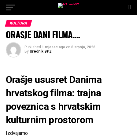
KULTURA
ORASJE DANI FILMA….
Published
1 mjesec ago
on
8 srpnja, 2026
By
Urednik BPZ
Orašje ususret Danima
hrvatskog filma: trajna
poveznica s hrvatskim
kulturnim prostorom
Izdvajamo