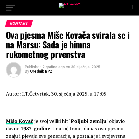
KONTAKT
Ova pjesma Miše Kovača svirala se i
na Marsu: Sada je himna
rukometnog prvenstva
Published
2 godine ago
on
30 siječnja, 2025
By
Urednik BPZ
Autor: I.T.
Četvrtak, 30. siječnja 2025. u 17:05
Mišo Kovač
je svoj veliki hit ‘
Poljubi zemlju
‘ objavio
davne
1987. godine
. Unatoč tome, danas ovu pjesmu
znaju i pjevaju sve generacije, a postala je i svojevrsna