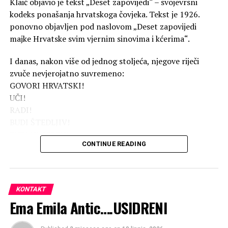
Klaić objavio je tekst „Deset zapovijedi“ – svojevrsni
NASA-e.
kodeks ponašanja hrvatskoga čovjeka. Tekst je 1926.
ponovno objavljen pod naslovom „Deset zapovijedi
Mišo nije skrivao oduševljenje kad je čuo da je NASA
majke Hrvatske svim vjernim sinovima i kćerima“.
službeno prihvatila prijedlog da se njegov hit iz 1987.
godine pusti na Marsu. “Kad zavrte moju pjesmu na
I danas, nakon više od jednog stoljeća, njegove riječi
Marsu,
bit će to moj najveći glazbeni uspjeh
, a onda je
zvuče nevjerojatno suvremeno:
to i najvažniji uspjeh hrvatske glazbe za sva vremena”,
GOVORI HRVATSKI!
rekao je tada.
UČI!
RADI!
BUDI ŠTEDLJIV!
BUDI UMJEREN!
CONTINUE READING
ŽENI SE I UDAJ!
IMADNI DJECU!
LJUBI SVOJU DOMOVINU!
POMAŽI SVOME BRATU HRVATU!
KONTAKT
BUDI DOBAR HRVAT I ČESTIT ČOVJEK!
Ema Emila Antic….USIDRENI
Klaić nije pozivao na mržnju prema drugima. Nije nudio