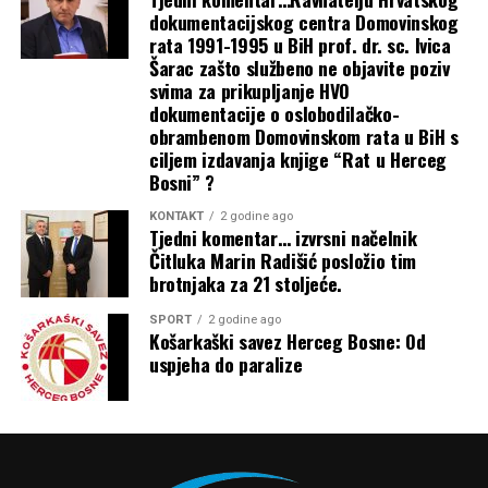
dokumentacijskog centra Domovinskog
rata 1991-1995 u BiH prof. dr. sc. Ivica
Šarac zašto službeno ne objavite poziv
svima za prikupljanje HVO
dokumentacije o oslobodilačko-
obrambenom Domovinskom rata u BiH s
ciljem izdavanja knjige “Rat u Herceg
Bosni” ?
KONTAKT
2 godine ago
Tjedni komentar… izvrsni načelnik
Čitluka Marin Radišić posložio tim
Zrinjski protiv Valura lovi zaostatak:
brotnjaka za 21 stoljeće.
Rožman uvjeren u prolaz
SPORT
2 godine ago
Košarkaški savez Herceg Bosne: Od
uspjeha do paralize