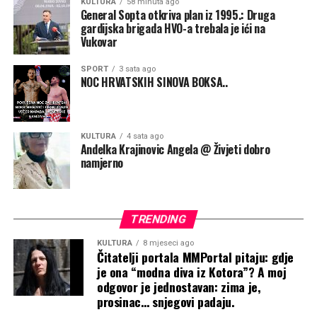
KULTURA
58 minuta ago
suočava s najvećom institucionalnom krizom u svojoj
General Sopta otkriva plan iz 1995.: Druga
gardijska brigada HVO-a trebala je ići na
povijesti. Naglasio je da istrage više nisu samo pitanje
Vukovar
eventualne kaznene odgovornosti pojedinaca, nego i
pitanje vjerodostojnosti cijelog sustava koji upravlja
SPORT
3 sata ago
hrvatskim sportom.
NOC HRVATSKIH SINOVA BOKSA..
Poručio je da je ugled HOO-a ozbiljno narušen te da novi
predsjednik mora vratiti povjerenje sportaša, trenera,
KULTURA
4 sata ago
nacionalnih saveza i javnosti. Tražio je potpunu
Andelka Krajinovic Angela @ Živjeti dobro
transparentnost poslovanja, neovisnu reviziju i jasnu
namjerno
odgovornost svih koji upravljaju novcem namijenjenim
sportu. /HMS/
TRENDING
Otkrijte više
Medijski servis
KULTURA
8 mjeseci ago
Čitatelji portala MMPortal pitaju: gdje
Kolačići web
je ona “modna diva iz Kotora”? A moj
Političke vijesti
odgovor je jednostavan: zima je,
prosinac… snjegovi padaju.