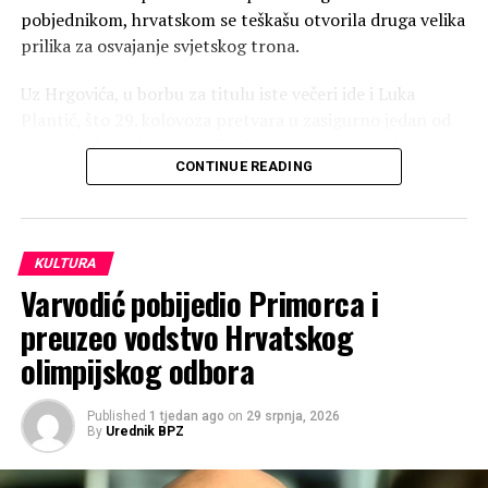
Jadran Topić-Ćela
pobjednikom, hrvatskom se teškašu otvorila druga velika
DON'T MISS
prilika za osvajanje svjetskog trona.
Hrvatska nije ispala sa Svjetskog prvenstva, Hrvatska je
bestijalno izbačena!
​Uz Hrgovića, u borbu za titulu iste večeri ide i Luka
Plantić, što 29. kolovoza pretvara u zasigurno jedan od
najvažnijih i najuzbudljivijih datuma u povijesti domaćeg
CONTINUE READING
boksa.
KULTURA
Varvodić pobijedio Primorca i
preuzeo vodstvo Hrvatskog
olimpijskog odbora
Published
1 tjedan ago
on
29 srpnja, 2026
By
Urednik BPZ