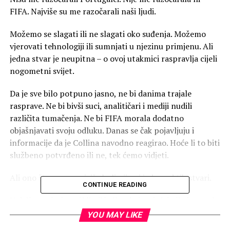
FIFA. Najviše su me razočarali naši ljudi.
Možemo se slagati ili ne slagati oko suđenja. Možemo
vjerovati tehnologiji ili sumnjati u njezinu primjenu. Ali
jedna stvar je neupitna – o ovoj utakmici raspravlja cijeli
nogometni svijet.
Da je sve bilo potpuno jasno, ne bi danima trajale
rasprave. Ne bi bivši suci, analitičari i mediji nudili
različita tumačenja. Ne bi FIFA morala dodatno
objašnjavati svoju odluku. Danas se čak pojavljuju i
informacije da je Collina navodno reagirao. Hoće li to biti
službeno potvrđeno ili ne, tek ćemo vidjeti.
Ali ono što mene najviše boli nije ni jedna od tih stvari.
CONTINUE READING
Najviše me bole naši ljudi koji su jedva dočekali okrenuti
leđa vlastitoj reprezentaciji.
YOU MAY LIKE