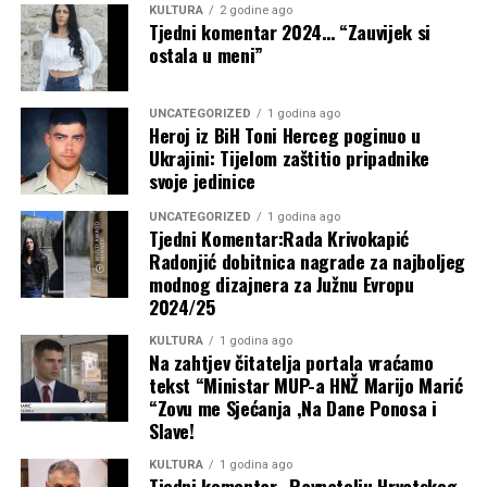
KULTURA
2 godine ago
Tjedni komentar 2024… “Zauvijek si
ostala u meni”
UNCATEGORIZED
1 godina ago
Heroj iz BiH Toni Herceg poginuo u
Preporučeno:
Ukrajini: Tijelom zaštitio pripadnike
svoje jedinice
UNCATEGORIZED
1 godina ago
Tjedni Komentar:Rada Krivokapić
Radonjić dobitnica nagrade za najboljeg
modnog dizajnera za Južnu Evropu
2024/25
KULTURA
1 godina ago
Na zahtjev čitatelja portala vraćamo
tekst “Ministar MUP-a HNŽ Marijo Marić
“Zovu me Sjećanja ,Na Dane Ponosa i
UEFA saziva hitan sastanak zbog
Slave!
FIFA-inog plana privatnih ulaganja
KULTURA
1 godina ago
Tjedni komentar…Ravnatelju Hrvatskog