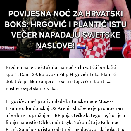
Pred nama je spektakularna noć za hrvatski borilački
sport! Dana 29. kolovoza Filip Hrgović i Luka Plantić
dobit će priliku karijere te se u istoj večeri boriti za
naslove svjetskih prvaka.
​Hrgovićev meč protiv mlade britanske nade Mosesa
Itaume u londonskoj O2 Areni i službeno je promoviran
RELATED TOPICS:
u borbu za upražnjeni IBF pojas teške kategorije, koji je u
UP NEXT
lipnju napustio Oleksandr Usyk. Nakon što je Kubanac
TJEDNI KOMENTAR:Zovu me Sjećanja”Jedan je jedini
Frank Sanchez pristao odstupiti uz dogovor da boksati s