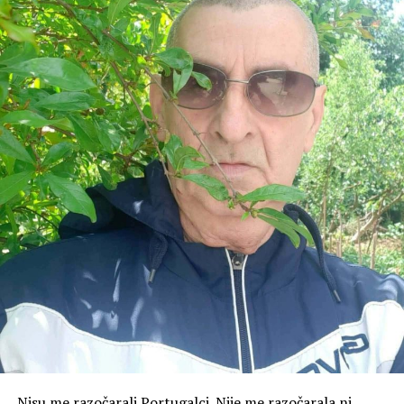
Nisu me razočarali Portugalci. Nije me razočarala ni