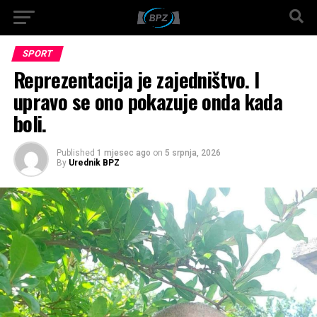
SPORT
Reprezentacija je zajedništvo. I
upravo se ono pokazuje onda kada
boli.
Published
1 mjesec ago
on
5 srpnja, 2026
By
Urednik BPZ