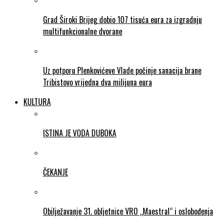
Grad Široki Brijeg dobio 107 tisuća eura za izgradnju
multifunkcionalne dvorane
Uz potporu Plenkovićeve Vlade počinje sanacija brane
Tribistovo vrijedna dva milijuna eura
KULTURA
ISTINA JE VODA DUBOKA
ČEKANJE
Obilježavanje 31. obljetnice VRO „Maestral“ i oslobođenja