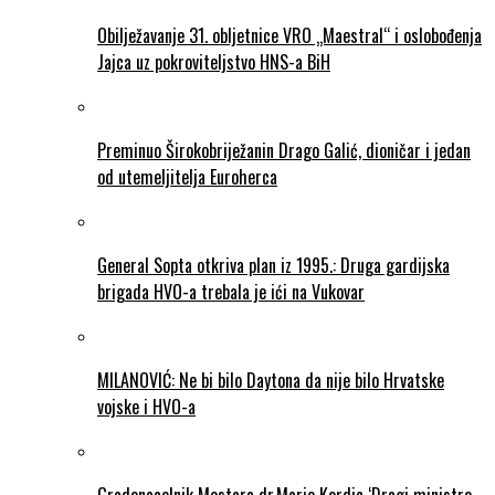
Obilježavanje 31. obljetnice VRO „Maestral“ i oslobođenja
Jajca uz pokroviteljstvo HNS-a BiH
Preminuo Širokobriježanin Drago Galić, dioničar i jedan
od utemeljitelja Euroherca
General Sopta otkriva plan iz 1995.: Druga gardijska
brigada HVO-a trebala je ići na Vukovar
MILANOVIĆ: Ne bi bilo Daytona da nije bilo Hrvatske
vojske i HVO-a