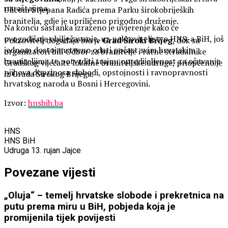
naraštajima.
Ulicom Stjepana Radića prema Parku širokobrijeških
branitelja, gdje je upriličeno prigodno druženje.
Na koncu sastanka izraženo je uvjerenje kako će
ovogodišnje obilježavanje, uz pokroviteljstvo HNS-a BiH, još
Pokrovitelj događaja bio je
Grad Široki Brijeg
, dok su
jednom dostojanstveno odati počast svim hrvatskim
organizatori bili Odbor za branitelje i ratne stradalnike
braniteljima te potvrditi trajnu opredijeljenost za očuvanje
Gradskog vijeća te lokalne braniteljske udruge, priopćeno je
njihova doprinosa slobodi, opstojnosti i ravnopravnosti
iz Grada Širokog Brijega.
hrvatskog naroda u Bosni i Hercegovini.
Izvor:
hnsbih.ba
HNS
HNS BiH
Udruga 13. rujan Jajce
Povezane vijesti
„Oluja“ – temelj hrvatske slobode i prekretnica na
putu prema miru u BiH, pobjeda koja je
promijenila tijek povijesti