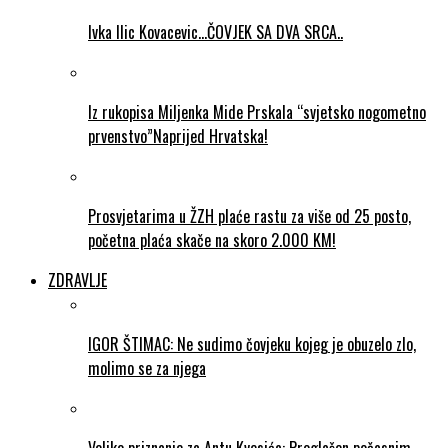
Ivka Ilic Kovacevic…ČOVJEK SA DVA SRCA..
Iz rukopisa Miljenka Mide Prskala “svjetsko nogometno
prvenstvo”Naprijed Hrvatska!
Prosvjetarima u ŽZH plaće rastu za više od 25 posto,
početna plaća skače na skoro 2.000 KM!
ZDRAVLJE
IGOR ŠTIMAC: Ne sudimo čovjeku kojeg je obuzelo zlo,
molimo se za njega