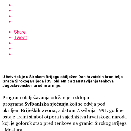
Share
Tweet
U četvrtak je u Širokom Brijegu obilježen Dan hrvatskih branitelja
Grada Širokog Brijega i 35. obljetnica zaustavljanja tenkova
Jugoslavenske narodne armije.
Program obilježavanja održan je u sklopu
programa
Svibanjska sjećanja
koji se odvija pod
okriljem
Brijeških zvona,
a datum 7. svibnja 1991. godine
ostaje trajni simbol otpora i zajedništva hrvatskoga naroda
koji je goloruk stao pred tenkove na granici Širokog Brijega
i Mostara.