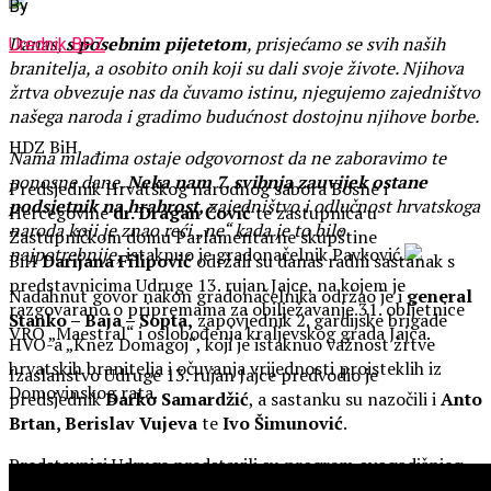
By
Danas,
s posebnim pijetetom
, prisjećamo se svih naših
Urednik BPZ
branitelja, a osobito onih koji su dali svoje živote. Njihova
žrtva obvezuje nas da čuvamo istinu, njegujemo zajedništvo
našega naroda i gradimo budućnost dostojnu njihove borbe.
HDZ BiH
Nama mlađima ostaje odgovornost da ne zaboravimo te
ponosne dane.
Neka nam 7. svibnja zauvijek ostane
Predsjednik Hrvatskog narodnog sabora Bosne i
podsjetnik na hrabrost,
zajedništvo i odlučnost hrvatskoga
Hercegovine
dr. Dragan Čović
te zastupnica u
naroda koji je znao reći „ne“ kada je to bilo
Zastupničkom domu Parlamentarne skupštine
najpotrebnije,
istaknuo je gradonačelnik Pavković.
BiH
Darijana Filipović
održali su danas radni sastanak s
predstavnicima Udruge 13. rujan Jajce, na kojem je
Nadahnut govor nakon gradonačelnika održao je i
general
razgovarano o pripremama za obilježavanje 31. obljetnice
Stanko – Baja – Sopta,
zapovjednik 2. gardijske brigade
VRO „Maestral“ i oslobođenja kraljevskog grada Jajca.
HVO-a „Knez Domagoj“, koji je istaknuo važnost žrtve
hrvatskih branitelja i očuvanja vrijednosti proisteklih iz
Izaslanstvo Udruge 13. rujan Jajce predvodio je
Domovinskog rata.
predsjednik
Darko Samardžić
, a sastanku su nazočili i
Anto
Brtan, Berislav Vujeva
te
Ivo Šimunović
.
Predstavnici Udruge predstavili su program ovogodišnjeg
obilježavanja, naglasivši važnost dostojanstvenog čuvanja