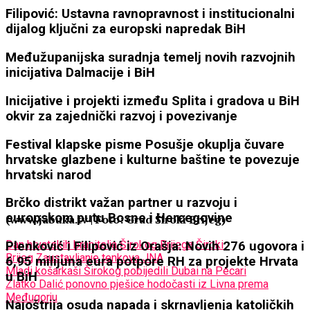
Filipović: Ustavna ravnopravnost i institucionalni
dijalog ključni za europski napredak BiH
Međužupanijska suradnja temelj novih razvojnih
inicijativa Dalmacije i BiH
Inicijative i projekti između Splita i gradova u BiH
okvir za zajednički razvoj i povezivanje
Festival klapske pisme Posušje okuplja čuvare
hrvatske glazbene i kulturne baštine te povezuje
hrvatski narod
Brčko distrikt važan partner u razvoju i
europskom putu Bosne i Hercegovine
(www.jabuka.tv | Foto: Grad Široki Brijeg)
Dan hrvatskih branitelja Širokog Brijega
Široki
Plenković i Filipović iz Orašja: Novih 276 ugovora i
Brijeg
Zaustavljanje tenkova JNA
6,95 milijuna eura potpore RH za projekte Hrvata
Mladi košarkaši Širokog pobijedili Dubai na Pecari
u BiH
Zlatko Dalić ponovno pješice hodočasti iz Livna prema
Međugorju
Najoštrija osuda napada i skrnavljenja katoličkih