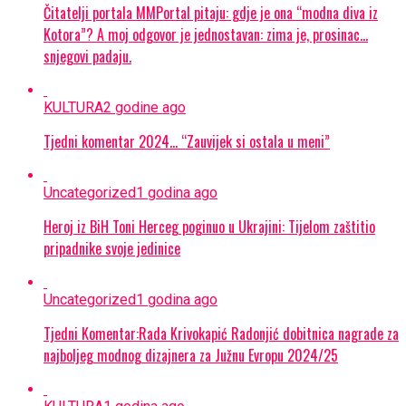
Čitatelji portala MMPortal pitaju: gdje je ona “modna diva iz
Kotora”? A moj odgovor je jednostavan: zima je, prosinac…
snjegovi padaju.
KULTURA
2 godine ago
Tjedni komentar 2024… “Zauvijek si ostala u meni”
Uncategorized
1 godina ago
Heroj iz BiH Toni Herceg poginuo u Ukrajini: Tijelom zaštitio
pripadnike svoje jedinice
Uncategorized
1 godina ago
Tjedni Komentar:Rada Krivokapić Radonjić dobitnica nagrade za
najboljeg modnog dizajnera za Južnu Evropu 2024/25