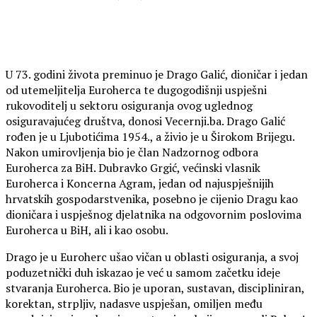
U 73. godini života preminuo je Drago Galić, dioničar i jedan
od utemeljitelja Euroherca te dugogodišnji uspješni
rukovoditelj u sektoru osiguranja ovog uglednog
osiguravajućeg društva, donosi Vecernji.ba. Drago Galić
rođen je u Ljubotićima 1954., a živio je u Širokom Brijegu.
Nakon umirovljenja bio je član Nadzornog odbora
Euroherca za BiH. Dubravko Grgić, većinski vlasnik
Euroherca i Koncerna Agram, jedan od najuspješnijih
hrvatskih gospodarstvenika, posebno je cijenio Dragu kao
dioničara i uspješnog djelatnika na odgovornim poslovima
Euroherca u BiH, ali i kao osobu.
Drago je u Euroherc ušao vičan u oblasti osiguranja, a svoj
poduzetnički duh iskazao je već u samom začetku ideje
stvaranja Euroherca. Bio je uporan, sustavan, discipliniran,
korektan, strpljiv, nadasve uspješan, omiljen među