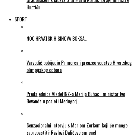
Gradonacelnik Mostara dr.Mario Kordic ‘Dragi ministre
Hurtiću,
SPORT
NOC HRVATSKIH SINOVA BOKSA..
Varvodić pobijedio Primorca i preuzeo vodstvo Hrvatskog
olimpijskog odbora
Predsjednica VladeHNZ-a Marija Buhac i ministar Ivo
Bevanda u posjeti Medugorju
Senzacionalni Intervju s Mariom Zorkom koji će mnoge
zaprepastiti: Razlozi Dalićeve smjene!