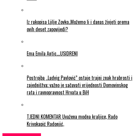
Iz rukopisa Ljilje Zovko..Možemo li i danas živjeti prema
ovih deset zapovijedi?
Ema Emila Antic….USIDRENI
Postrojba „Ludvig Pavlović” ostaje trajni znak hrabrosti i
zajedništva; važno je sačuvati vrijednosti Domovinskog
rata i ravnopravnost Hrvata u BiH
TJEDNI KOMENTAR Uvažena modna kraljice, Rado
Krivokapić Radonjić,