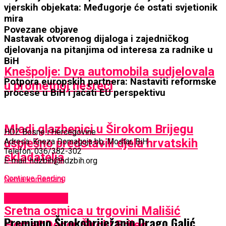
vjerskih objekata: Međugorje će ostati svjetionik
mira
Povezane objave
Nastavak otvorenog dijaloga i zajedničkog
djelovanja na pitanjima od interesa za radnike u
BiH
Knešpolje: Dva automobila sudjelovala
Potpora europskih partnera: Nastaviti reformske
u prometnoj nesreći
procese u BiH i jačati EU perspektivu
Mladi glazbenici u Širokom Brijegu
HDZ Bosne i Hercegovine
uspješno predstavili djela hrvatskih
Adresa: Kneza Domagoja bb, Mostar, BiH
Telefon: 036/382-302
skladatelja
E-mail: hdzbih@hdzbih.org
Continue Reading
Nema komentara
Uncategorized
Sretna osmica u trgovini Mališić
Preminuo Širokobriježanin Drago Galić,
Home&Decor Široki Brijeg