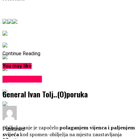
Continue Reading
You may like
Uncategorized
General Ivan Tolj..(O)poruka
Obilježavanje je započelo
polaganjem vijenca i paljenjem
Published
svijeća
kod spomen-obilježja na mjestu zaustavljanja