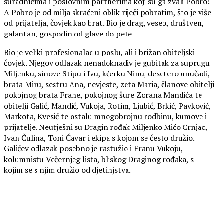
suradnicima i poslovnim partnerima koji su ga zvali Pobro!
A Pobro je od milja skraćeni oblik riječi pobratim, što je više
od prijatelja, čovjek kao brat. Bio je drag, veseo, društven,
galantan, gospodin od glave do pete.
Bio je veliki profesionalac u poslu, ali i brižan obiteljski
čovjek. Njegov odlazak nenadoknadiv je gubitak za suprugu
Miljenku, sinove Stipu i Ivu, kćerku Ninu, desetero unučadi,
brata Miru, sestru Ana, nevjeste, zeta Maria, članove obitelji
pokojnog brata Frane, pokojnog šure Zorana Mandića te
obitelji Galić, Mandić, Vukoja, Rotim, Ljubić, Brkić, Pavković,
Markota, Kvesić te ostalu mnogobrojnu rodbinu, kumove i
prijatelje. Neutješni su Dragin rođak Miljenko Mićo Crnjac,
Ivan Čulina, Toni Ćavar i ekipa s kojom se često družio.
Galićev odlazak posebno je rastužio i Franu Vukoju,
kolumnistu Večernjeg lista, bliskog Draginog rođaka, s
kojim se s njim družio od djetinjstva.