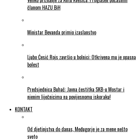
Veliko priznanje za Antu Kvesića: Proglašen počasnim
članom HAZU BiH
Ministar Bevanda primio izaslanstvo
Ljubo Ćesić Rojs završio u bolnici: Otkrivena mu je opasna
bolest
Predsjednica Buhač: Javna čestitka SKB-u Mostar i
njenim liječnicima na povijesnomu iskoraku!
KONTAKT
Od djetinjstva do danas, Međugorje je za mene nešto
sveto