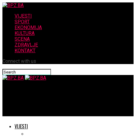
VIJESTI
SPORT
EKONOMIJA
KULTURA
SCENA
ZDRAVLJE
KONTAKT
Connect with us
BPZ.BA
Široki Brijeg: Obilježen Dan hrvatskih branitelja i 35. obljetnica
zaustavljanja tenkova JNA
VIJESTI