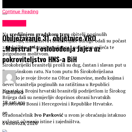
Continue Reading
KULTURA
Na
središnjem gradskom trgu
obitelji poginulih
Obilježavanje 31. obljetnice VRO
branitelja, izaslanstva i braniteljske udruge odali su počast
„Maestral“ i oslobođenja Jajca uz
zajedničkim polaganjem vijenca i paljenjem svijeća te
prigodnom molitvom.
pokroviteljstvo HNS-a BiH
Širokobriješki branitelji prošli su dug, častan i slavan put u
Domovinskom ratu. Na tom putu 86 Širokobriježana
položilo je svoje živote na Oltar Domovine, među kojima i
devet branitelja poginulih na ratištima u Republici
Hrvatskoj. Brojni hrvatski branitelji podrijetlom iz Širokog
Published
Brijega dali su nemjerljiv doprinos obrani hrvatskih
18 sati ago
prostora u Bosni i Hercegovini i Republike Hrvatske.
on
Gradonačelnik
Ivo Pavković
u svom je obraćanju istaknuo
važnost očuvanja istine i zajedništva.
6 kolovoza, 2026