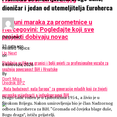
dioničar i jedan od utemeljitelja Euroherca
Milijuni maraka za prometnice u
Hercegovini: Pogledajte koji sve
projekti dobivaju novac
Published
23 sata ago
Related Topics:
Up Next
on
Stabilnije prilike na granici i bolji uvjeti za profesionalne vozače za
6 kolovoza, 2026
snažniju povezanost BiH i Hrvatske
By
Don't Miss
Urednik BPZ
„Naša budućnost, naša Europa“ za generacije mladih koji će živjeti
europske vrijednosti u jednakopravnoj BiH
Drago Galić rođen je u Ljubotićima 1954., a živio je u
Širokom Brijegu. Nakon umirovljenja bio je član Nadzornog
odbora Euroherca za BiH. “Gromada od čovjeka blage duše,
Bogu draga”, ističu prijatelji.