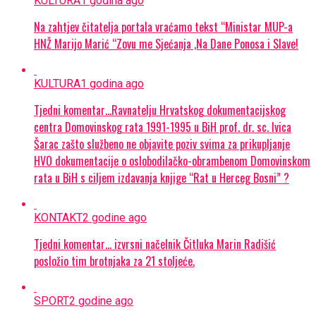
KULTURA
1 godina ago
Na zahtjev čitatelja portala vraćamo tekst “Ministar MUP-a
HNŽ Marijo Marić “Zovu me Sjećanja ,Na Dane Ponosa i Slave!
KULTURA
1 godina ago
Tjedni komentar…Ravnatelju Hrvatskog dokumentacijskog
centra Domovinskog rata 1991-1995 u BiH prof. dr. sc. Ivica
Šarac zašto službeno ne objavite poziv svima za prikupljanje
HVO dokumentacije o oslobodilačko-obrambenom Domovinskom
rata u BiH s ciljem izdavanja knjige “Rat u Herceg Bosni” ?
KONTAKT
2 godine ago
Tjedni komentar… izvrsni načelnik Čitluka Marin Radišić
posložio tim brotnjaka za 21 stoljeće.
SPORT
2 godine ago