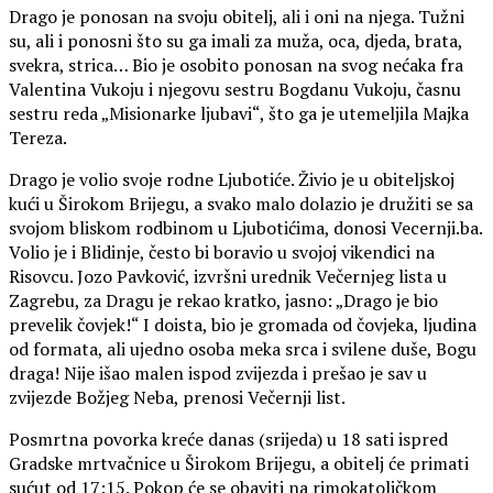
Drago je ponosan na svoju obitelj, ali i oni na njega. Tužni
su, ali i ponosni što su ga imali za muža, oca, djeda, brata,
svekra, strica… Bio je osobito ponosan na svog nećaka fra
Valentina Vukoju i njegovu sestru Bogdanu Vukoju, časnu
sestru reda „Misionarke ljubavi“, što ga je utemeljila Majka
Tereza.
Drago je volio svoje rodne Ljubotiće. Živio je u obiteljskoj
kući u Širokom Brijegu, a svako malo dolazio je družiti se sa
svojom bliskom rodbinom u Ljubotićima, donosi Vecernji.ba.
Volio je i Blidinje, često bi boravio u svojoj vikendici na
Risovcu. Jozo Pavković, izvršni urednik Večernjeg lista u
Zagrebu, za Dragu je rekao kratko, jasno: „Drago je bio
prevelik čovjek!“ I doista, bio je gromada od čovjeka, ljudina
od formata, ali ujedno osoba meka srca i svilene duše, Bogu
draga! Nije išao malen ispod zvijezda i prešao je sav u
zvijezde Božjeg Neba, prenosi Večernji list.
Posmrtna povorka kreće danas (srijeda) u 18 sati ispred
Gradske mrtvačnice u Širokom Brijegu, a obitelj će primati
sućut od 17:15. Pokop će se obaviti na rimokatoličkom