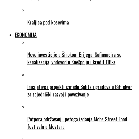
Kraljica pod kosevima
EKONOMIJA
Nove investicije u Širokom Brijegu: Sufinancira se
kanalizacija, vodovod u Knešpolju i kredit EIB-a
Inicijative i projekti između Splita i gradova u BiH okvir
za zajednički razvoj i povezivanje
Potpora održavanju petoga izdanja Moba Street Food
festivala u Mostaru