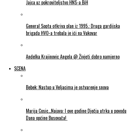
Jajca uz pokroviteljstvo HNS-a BiH
General Sopta otkriva plan iz 1995.: Druga gardijska
brigada HVO-a trebala je ići na Vukovar
Andelka Krajinovic Angela @ Živjeti dobro namjerno
SCENA
Bebek: Nastup u Veljacima je ostvarenje snova
Marija Cosic…Najava: I ove godine Dječja utrka u povodu
Dana općine Busovača!