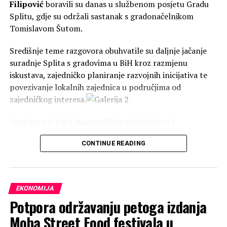
Filipović
boravili su danas u službenom posjetu Gradu
Splitu, gdje su održali sastanak s gradonačelnikom
Infrastruktura za Industrijsku zonu
Tomislavom Šutom.
Knešpolje
Središnje teme razgovora obuhvatile su daljnje jačanje
Drugi ugovor potpisan je za sufinanciranje
suradnje Splita s gradovima u BiH kroz razmjenu
projekta
„Izgradnja vodoopskrbne i fekalne
iskustava, zajedničko planiranje razvojnih inicijativa te
kanalizacijske mreže u industrijskoj zoni Knešpolje“
,
povezivanje lokalnih zajednica u područjima od
ukupne vrijednosti 525.330,00 KM.
zajedničkog interesa.
Za provedbu ovog projekta Ministarstvo će
Istaknuto je kako dugogodišnje prijateljstvo i
osigurati
122.000,00 KM
, što čini 23,22 posto ukupnog
institucionalna povezanost Splita i Mostara
iznosa.
CONTINUE READING
predstavljaju uspješan primjer prekogranične suradnje,
koja se kontinuirano razvija kroz kulturne, gospodarske,
Sufinanciranje kredita EIB-a i daljnji
obrazovne i druge oblike partnerstva. Naglašeno je kako
upravo takvi modeli suradnje mogu biti poticaj za
razvoj grada
EKONOMIJA
snažnije povezivanje Splita i drugih gradova u BiH.
Potpora održavanju petoga izdanja
Treći ugovor odnosi se na sufinanciranje godišnje
Moba Street Food festivala u
otplate investicijskog kredita Europske investicijske