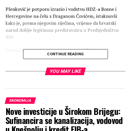
Plenković je potporu izrazio i vodstvu HDZ-a Bosne i
Hercegovine na čelu s Draganom Čovićem, istaknuvši
kako je, prema njegovim riječima, vrijeme da hrvatski
narod dobije legitimnu predstavnicu u Predsjedništvu
BiH.
Detaljnije na poveznici u komentaru.
CONTINUE READING
YOU MAY LIKE
RELATED TOPICS:
UP NEXT
ČOVIĆ: Bez legitimnog predstavljanja nema funkcionalne
i europske BiH
EKONOMIJA
DON'T MISS
Iz rukopisa ministra MUP-HNZ Marija Marica
Nove investicije u Širokom Brijegu:
Sufinancira se kanalizacija, vodovod
u Knešpolju i kredit EIB-a