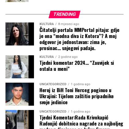
1 kolovoza, 2026
04.08.2026
Povezane vijesti
Crveni meteoalarm za Županiju
TRENDING
Zapadnohercegovačku, temperature i do
KULTURA
8 mjeseci ago
Čitatelji portala MMPortal pitaju: gdje
42 stupnja
je ona “modna diva iz Kotora”? A moj
odgovor je jednostavan: zima je,
1 kolovoza, 2026
prosinac… snjegovi padaju.
HERCEGOVINA: Dva Air Tractora već
KULTURA
2 godine ago
Tjedni komentar 2024… “Zauvijek si
imala preko 240 naleta, osigurana i
Zahvalnica Vladi HNŽ-a na potpori
ostala u meni”
dodatna…
održavanju športsko-edukacijskoga
UNCATEGORIZED
1 godina ago
1 kolovoza, 2026
kampa ”Izlazi vani”
Heroj iz BiH Toni Herceg poginuo u
Deseci tisuća ljudi stižu u Mokro i Široki
Ukrajini: Tijelom zaštitio pripadnike
Oštra osuda predsjednice Buhač nakon
svoje jedinice
Brijeg, prvi kamperi su…
skrnavljenja crkvenoga prostora i
UNCATEGORIZED
1 godina ago
Tjedni Komentar:Rada Krivokapić
31 srpnja, 2026
vjerskoga znamenja u Međugorju
Radonjić dobitnica nagrade za najboljeg