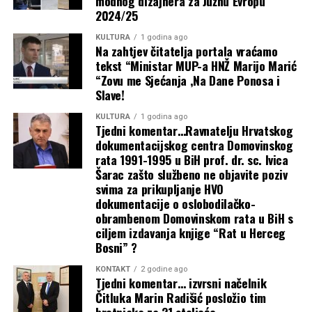
Novi udar na džepove građana pod
modnog dizajnera za Južnu Evropu
Sjednica Vlade HNŽ-a nije održana zbog
2024/25
krinkom ‘ekologije’: Zbog markiranja
neobrazloženoga izostanka ministara iz
KULTURA
1 godina ago
ponovno poskupljuje…
Na zahtjev čitatelja portala vraćamo
SDA i SDP-a
tekst “Ministar MUP-a HNŽ Marijo Marić
“Zovu me Sjećanja ,Na Dane Ponosa i
31 srpnja, 2026
Buhač, Bevanda i Radišić obišli novo
Slave!
cestovno raskružje Kaktus u Čitluku
KULTURA
1 godina ago
Tjedni komentar…Ravnatelju Hrvatskog
dokumentacijskog centra Domovinskog
Predsjednica Buhač ugostila rukovodstvo
rata 1991-1995 u BiH prof. dr. sc. Ivica
i uspješne plivače SPK Zrinjski Mostar
Šarac zašto službeno ne objavite poziv
svima za prikupljanje HVO
Predsjednica Buhač pokroviteljica
dokumentacije o oslobodilačko-
obrambenom Domovinskom rata u BiH s
odlaska mostarskih gimnazijalaca na
ciljem izdavanja knjige “Rat u Herceg
Bosni” ?
Međunarodnu olimpijadu u Kazahstan
KONTAKT
2 godine ago
Najnovije objave
Tjedni komentar… izvrsni načelnik
Buhač u Skupštini: Vlada HNŽ-a ima nultu
Čitluka Marin Radišić posložio tim