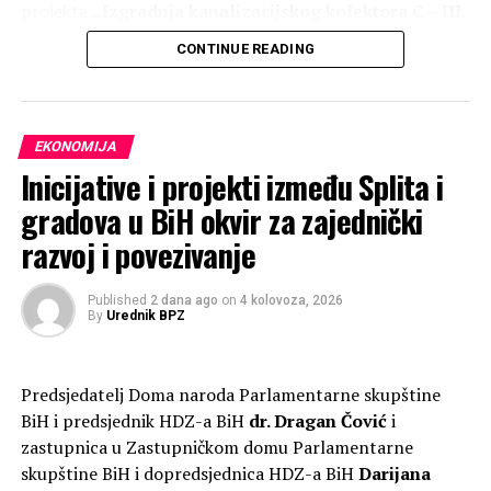
projekta
„Izgradnja kanalizacijskog kolektora C – III.
faza“
, čija ukupna vrijednost iznosi 291.887,48 KM.
CONTINUE READING
Ministarstvo gospodarstva ŽZH sudjelovat će u
financiranju ovog projekta s
80.000,00 KM
, odnosno
27,41 posto ukupne vrijednosti, navodi se na službenoj
EKONOMIJA
stranici Grada Širokog Brijega.
Inicijative i projekti između Splita i
gradova u BiH okvir za zajednički
razvoj i povezivanje
Published
2 dana ago
on
4 kolovoza, 2026
By
Urednik BPZ
Predsjedatelj Doma naroda Parlamentarne skupštine
BiH i predsjednik HDZ-a BiH
dr. Dragan Čović
i
zastupnica u Zastupničkom domu Parlamentarne
skupštine BiH i dopredsjednica HDZ-a BiH
Darijana