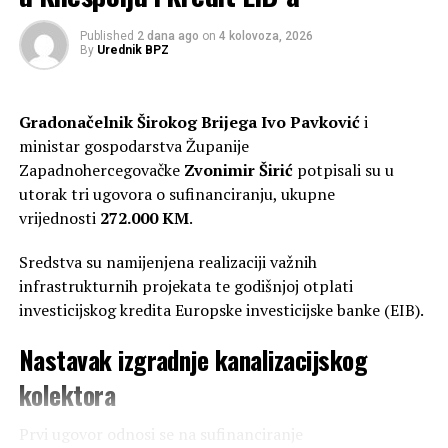
Published
2 dana ago
on
4 kolovoza, 2026
By
Urednik BPZ
Gradonačelnik Širokog Brijega
Ivo Pavković
i
ministar gospodarstva Županije
Zapadnohercegovačke
Zvonimir Širić
potpisali su u
utorak tri ugovora o sufinanciranju, ukupne
vrijednosti
272.000 KM
.
Sredstva su namijenjena realizaciji važnih
infrastrukturnih projekata te godišnjoj otplati
investicijskog kredita Europske investicijske banke (EIB).
Nastavak izgradnje kanalizacijskog
kolektora
Prvi ugovor odnosi se na sufinanciranje