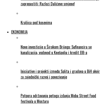
zaprepastiti: Razlozi Dalićeve smjene!
Kraljica pod kosevima
EKONOMIJA
Nove investicije u Širokom Brijegu: Sufinancira se
kanalizacija, vodovod u Knešpolju i kredit EIB-a
Inicijative i projekti između Splita i gradova u BiH okvir
za zajednički razvoj i povezivanje
Potpora održavanju petoga izdanja Moba Street Food
festivala u Mostaru