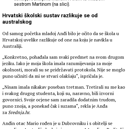
sestrom Martinom (na slici).
Hrvatski školski sustav razlikuje se od
australskog
Od samog početka mladoj Anđi bilo je očito da se škola u
Hrvatskoj uvelike razlikuje od one na koju je navikla u
Australiji.
„Konkretno, pohađala sam svaki predmet na svom drugom
jeziku. Iako je moja škola imala razumijevanja za moje
okolnosti, morali su se pridržavati protokola. Nije se moglo
puno učiniti da mi se stvari olakšaju“, ispričala je.
„Nisam imala nikakav poseban tretman. Tretirali su me kao
i svakog drugog studenta, koji su, naravno, bili izvorni
govornici. Svoje ocjene sam zaradila dodatnim trudom,
puno znoja, a ponekad čak i suzama“, rekla je Anđa
za
Srednja.hr.
Anđin otac Mario rođen je u Dubrovniku i s obitelji se