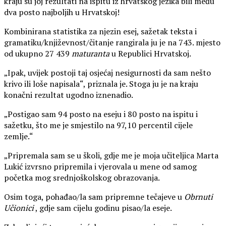
kraju su joj rezultati na ispitu iz hrvatskog jezika bili među
dva posto najboljih u Hrvatskoj!
Kombinirana statistika za njezin esej, sažetak teksta i
gramatiku/književnost/čitanje rangirala ju je na 743. mjesto
od ukupno 27 439
maturanta
u Republici Hrvatskoj.
„Ipak, uvijek postoji taj osjećaj nesigurnosti da sam nešto
krivo ili loše napisala“, priznala je. Stoga ju je na kraju
konačni rezultat ugodno iznenadio.
„Postigao sam 94 posto na eseju i 80 posto na ispitu i
sažetku, što me je smjestilo na 97,10 percentil cijele
zemlje.“
„Pripremala sam se u školi, gdje me je moja učiteljica Marta
Lukić izvrsno pripremila i vjerovala u mene od samog
početka mog srednjoškolskog obrazovanja.
Osim toga, pohađao/la sam pripremne tečajeve u
Obrnuti
Učionici
, gdje sam cijelu godinu pisao/la eseje.