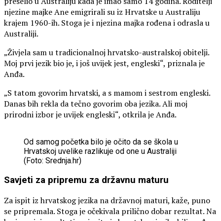
preselio u Australiju kada je imao samo 14 godina. Roditelji
njezine majke Ane emigrirali su iz Hrvatske u Australiju
krajem 1960-ih. Stoga je i njezina majka rođena i odrasla u
Australiji.
„Živjela sam u tradicionalnoj hrvatsko-australskoj obitelji.
Moj prvi jezik bio je, i još uvijek jest, engleski“, priznala je
Anđa.
„S tatom govorim hrvatski, a s mamom i sestrom engleski.
Danas bih rekla da tečno govorim oba jezika. Ali moj
prirodni izbor je uvijek engleski“, otkrila je Anđa.
Od samog početka bilo je očito da se škola u
Hrvatskoj uvelike razlikuje od one u Australiji
(Foto: Srednja.hr)
Savjeti za pripremu za državnu maturu
Za ispit iz hrvatskog jezika na državnoj maturi, kaže, puno
se pripremala. Stoga je očekivala prilično dobar rezultat. Na