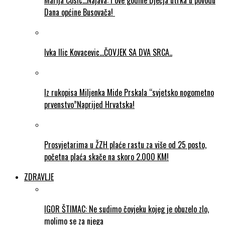
Marija Cosic…Najava: I ove godine Dječja utrka u povodu
Dana općine Busovača!
Ivka Ilic Kovacevic…ČOVJEK SA DVA SRCA..
Iz rukopisa Miljenka Mide Prskala “svjetsko nogometno
prvenstvo”Naprijed Hrvatska!
Prosvjetarima u ŽZH plaće rastu za više od 25 posto,
početna plaća skače na skoro 2.000 KM!
ZDRAVLJE
IGOR ŠTIMAC: Ne sudimo čovjeku kojeg je obuzelo zlo,
molimo se za njega