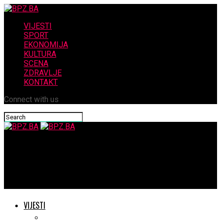
VIJESTI
SPORT
EKONOMIJA
KULTURA
SCENA
ZDRAVLJE
KONTAKT
Connect with us
BPZ.BA
Zna se tko je ubio vukovarskog heroja Nicoliera čiji su posmrtni
ostatci danas pronađeni
VIJESTI