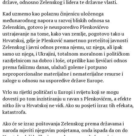
države, odnosno Zelenskog i lidera te državne vlasti.
Kad uzmemo kao polaznu činjenicu uloženoga
međunarodnog napora u razvoj bliskih odnosa sa
Zelenskim, gotovo je neusporedivo Plenkovićevo
ustrajavanje na tome, kako van zemlje, pogotovo tako u
Hrvatskoj, gdje je Plenković nametnuo pretežitoj javnosti
Zelenskog i javni odnos prema njemu, uz njega, ali ipak
samo uz njega, i Ukrajini, totalnom moralnom i političkom
razdjelnicom na dobro i loše, otprilike kao ljevičari odnos
prema fašizmu danas, ulažući goleme i potpuno
neproporcionalne materijalne i nematerijalne resurse i
zaloge u odnosu na usporedive države Europe.
Vrlo su rijetki političari u Europi i svijetu koji se mogu
dovesti po tom inzistiranju u ravan s Plenkovićem, a efekte
nitko živ u Hrvatskoj ne vidi. Ako su posjeti izraz tih efekata,
katastrofa.
Ako će se izraz poštovanja Zelenskog prema državama i
naroda mjeriti njegovim posjetama, onda ispada da on do