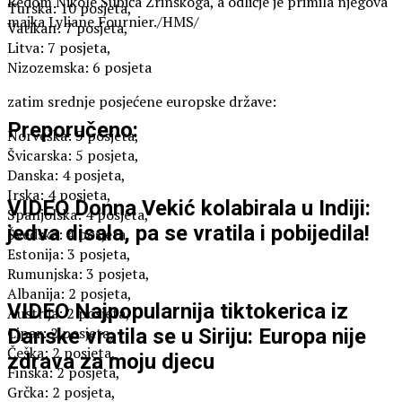
Redom Nikole Šubića Zrinskoga, a odličje je primila njegova
Turska: 10 posjeta,
majka Lyliane Fournier./HMS/
Vatikan: 7 posjeta,
Litva: 7 posjeta,
Nizozemska: 6 posjeta
zatim srednje posjećene europske države:
Preporučeno:
Norveška: 5 posjeta,
Švicarska: 5 posjeta,
Danska: 4 posjeta,
Irska: 4 posjeta,
VIDEO Donna Vekić kolabirala u Indiji:
Španjolska: 4 posjeta,
jedva disala, pa se vratila i pobijedila!
Švedska: 4 posjeta,
Estonija: 3 posjeta,
Rumunjska: 3 posjeta,
Albanija: 2 posjeta,
VIDEO Najpopularnija tiktokerica iz
Austrija: 2 posjeta,
Cipar: 2 posjeta,
Danske vratila se u Siriju: Europa nije
Češka: 2 posjeta,
zdrava za moju djecu
Finska: 2 posjeta,
Grčka: 2 posjeta,