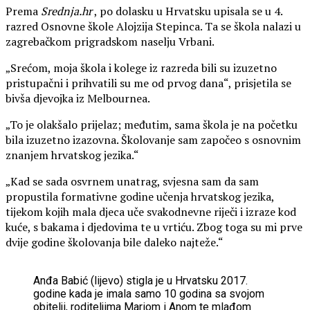
Prema
Srednja.hr
, po dolasku u Hrvatsku upisala se u 4.
razred Osnovne škole Alojzija Stepinca. Ta se škola nalazi u
zagrebačkom prigradskom naselju Vrbani.
„Srećom, moja škola i kolege iz razreda bili su izuzetno
pristupačni i prihvatili su me od prvog dana“, prisjetila se
bivša djevojka iz Melbournea.
„To je olakšalo prijelaz; međutim, sama škola je na početku
bila izuzetno izazovna. Školovanje sam započeo s osnovnim
znanjem hrvatskog jezika.“
„Kad se sada osvrnem unatrag, svjesna sam da sam
propustila formativne godine učenja hrvatskog jezika,
tijekom kojih mala djeca uče svakodnevne riječi i izraze kod
kuće, s bakama i djedovima te u vrtiću. Zbog toga su mi prve
dvije godine školovanja bile daleko najteže.“
Anđa Babić (lijevo) stigla je u Hrvatsku 2017.
godine kada je imala samo 10 godina sa svojom
obitelji, roditeljima Mariom i Anom te mlađom