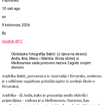
Published
10 sati ago
on
9 kolovoza, 2026
By
Urednik BPZ
Obiteljska fotografija Babić: (s lijeva na desno):
Anđa, Ana, Mario i Martina. Bivša obitelj iz
Melbournea sada ponosno naziva Zagreb svojim
domom.
Anđelka Babić, povratnica iz Australije i Hrvatske, nedavno
je s odličnim uspjehom položila ispite iz srednje škole u
Hrvatskoj.
Anđelka – ili Anđa, kako je poznatija među obitelji i
prijateljima – rođena je u Melbourneu. Naravno, kao