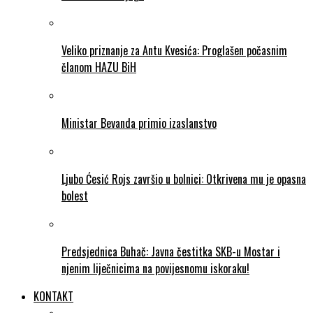
Veliko priznanje za Antu Kvesića: Proglašen počasnim
članom HAZU BiH
Ministar Bevanda primio izaslanstvo
Ljubo Ćesić Rojs završio u bolnici: Otkrivena mu je opasna
bolest
Predsjednica Buhač: Javna čestitka SKB-u Mostar i
njenim liječnicima na povijesnomu iskoraku!
KONTAKT