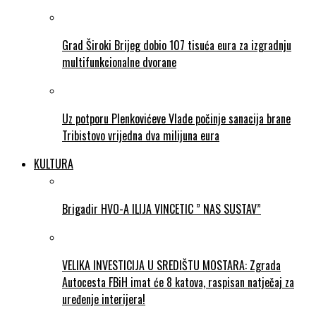
Grad Široki Brijeg dobio 107 tisuća eura za izgradnju
multifunkcionalne dvorane
Uz potporu Plenkovićeve Vlade počinje sanacija brane
Tribistovo vrijedna dva milijuna eura
KULTURA
Brigadir HVO-A ILIJA VINCETIC ” NAS SUSTAV”
VELIKA INVESTICIJA U SREDIŠTU MOSTARA: Zgrada
Autocesta FBiH imat će 8 katova, raspisan natječaj za
uređenje interijera!