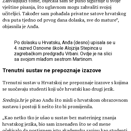
Zahvaljujući tome, osjećala sam se puno sigurnije u svoje
vještine pisanja, što uglavnom mogu zahvaliti svojoj
učiteljici. Također sam pohađala privatne satove hrvatskog
dva puta tjedno od prvog dana dolaska, sve do mature”,
objasnila je Anđa.
Po dolasku u Hrvatsku, Anđa (desno) upisala se u
4. razred Osnovne škole Alojzija Stepinca u
zagrebačkom predgrađu Vrbani. Ovdje je na slici
sa svojom mlađom sestrom Martinom.
Trenutni sustav ne prepoznaje izazove
Trenutni sustav u Hrvatskoj ne prepoznaje izazove s kojima
se suočavaju studenti koji uče hrvatski kao drugi jezik.
Srednja.hr
je pitao Anđu što misli o hrvatskom obrazovnom
sustavu i postoji li nešto što bi promijenila.
„Kao netko tko je ušao u sustav bez materinjeg znanja
hrvatskog jezika, bio sam iznenađen što se od mene
očekivalo da postignem istu akademsku razinu kao studenti