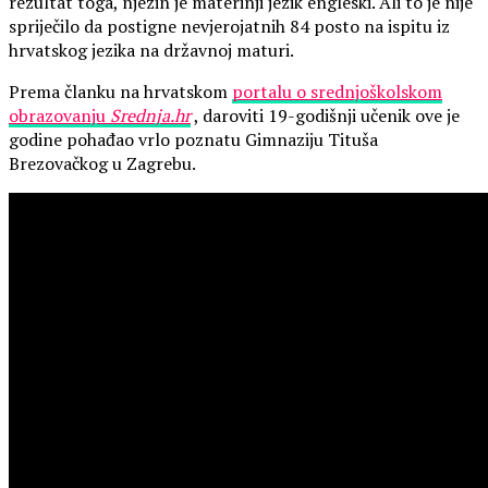
rezultat toga, njezin je materinji jezik engleski. Ali to je nije
spriječilo da postigne nevjerojatnih 84 posto na ispitu iz
hrvatskog jezika na državnoj maturi.
Prema članku na hrvatskom
portalu o srednjoškolskom
obrazovanju
Srednja.hr
, daroviti 19-godišnji učenik ove je
godine pohađao vrlo poznatu Gimnaziju Tituša
Brezovačkog u Zagrebu.