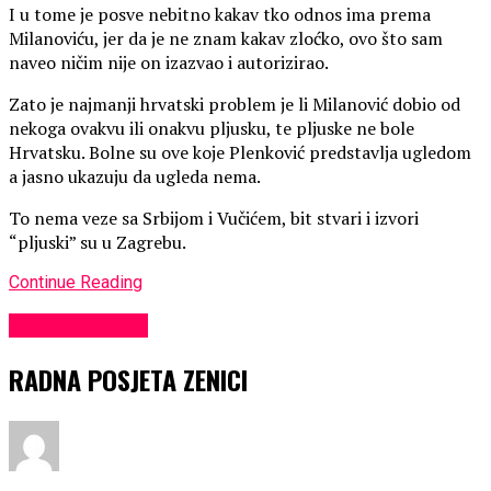
I u tome je posve nebitno kakav tko odnos ima prema
Milanoviću, jer da je ne znam kakav zloćko, ovo što sam
naveo ničim nije on izazvao i autorizirao.
Zato je najmanji hrvatski problem je li Milanović dobio od
nekoga ovakvu ili onakvu pljusku, te pljuske ne bole
Hrvatsku. Bolne su ove koje Plenković predstavlja ugledom
a jasno ukazuju da ugleda nema.
To nema veze sa Srbijom i Vučićem, bit stvari i izvori
“pljuski” su u Zagrebu.
Continue Reading
Uncategorized
RADNA POSJETA ZENICI