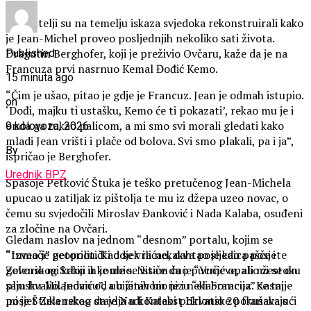
Istražitelji su na temelju iskaza svjedoka rekonstruirali kako
je Jean-Michel proveo posljednjih nekoliko sati života.
Dragutin Berghofer, koji je preživio Ovčaru, kaže da je na
Published
Francuza prvi nasrnuo Kemal Đođić Kemo.
15 minuta ago
“Čim je ušao, pitao je gdje je Francuz. Jean je odmah istupio.
on
‘Dođi, majku ti ustašku, Kemo će ti pokazati’, rekao mu je i
onda ga tukao palicom, a mi smo svi morali gledati kako
9 kolovoza, 2026
mladi Jean vrišti i plače od bolova. Svi smo plakali, pa i ja”,
By
ispričao je Berghofer.
Urednik BPZ
Spasoje Petković Štuka je teško pretučenog Jean-Michela
upucao u zatiljak iz pištolja te mu iz džepa uzeo novac, o
čemu su svjedočili Miroslav Đanković i Nada Kalaba, osuđeni
za zločine na Ovčari.
Gledam naslov na jednom “desnom” portalu, kojim se
“Izveo je petoricu. Kad se vraćao, dahtao je kao pašče i
“tumači” geopolitički odjek ili nekakva posljedica posjete
govorio mi kako ih je ubio. Nisam čuo pucnjeve, ali mi se on
Zelenskog Srbiji u kome se ističe da je “Vučić opalio žestoku
sam hvalio. Jedan od ubijenih bio je i neki Francuz. Kasnije
pljusku Milanoviću”, a u čitavom nizu “elaboracija” se taj
mi je Štuka rekao da je Nadi Kalabi poklonio 20 franaka s
posjet Zelenskog stavlja u kontekst Hrvatske pokušavajući