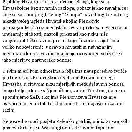
Problem Hrvatskoj je to što Vučić i Srbija, koje se u
Hrvatskoj ne bez stvarnih razloga, pokazuje kao nevaljalce i
koje se sa samoproglašenog “Olimpa” navodnog trenutnog
nikada većeg ugleda Hrvatske kojim Plenković
propagandistički uz medijski orkestar prekriva nevjerojatne
unutarnje slabosti, nastoji prikazati kao neku nižu
vanjskopolitičku razinu prema kojoj “uzoran svijet” ima
veliko nepovjerenje, upravo s hrvatskim najvažnijim
međunarodnim saveznicama imaju neusporedivo čvršće i
jako mjerljive partnerske odnose.
U svim mjerljivim odnosima Srbija ima neusporedivo čvršće
partnerstvo s Francuskom i Velikom Britanijom nego
Hrvatska, u čitavom nizu mjerljivih međudržavnih odnosa
imaju bolje odnose s Njemačkom, zatim Turskom, da ne ne
spominjemo SAD, s kojima Plenkovićeva Hrvatska nije
ostvarila ni jedan bilateralni kontakt na najvišoj državnoj
razini.
Neposredno uoči posjeta Zelenskog Srbiji, ministar vanjskih
poslova Srbije je u Washingtonu s državnim tajnikom