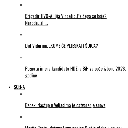
Brigadir HVO-A Ilija Vincetic..Pa čega se boje?
Naroda….ill….
Did Vidurina. ..KOME ĆE PLJESKATI ŠUICA?
Poznata imena kandidata HDZ-a BiH za opće izbore 2026.
godine
SCENA
Bebek: Nastup u Veljacima je ostvarenje snova