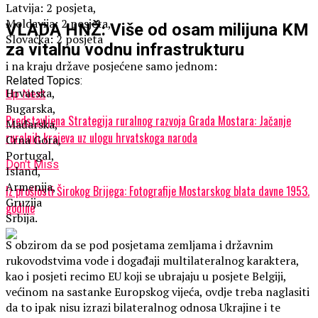
Latvija: 2 posjeta,
Moldavija: 2 posjeta,
VLADA HNŽ: Više od osam milijuna KM
Slovačka: 2 posjeta
za vitalnu vodnu infrastrukturu
i na kraju države posjećene samo jednom:
Related Topics:
Hrvatska,
Up Next
Bugarska,
Predstavljena Strategija ruralnog razvoja Grada Mostara: Jačanje
Mađarska,
ruralnih krajeva uz ulogu hrvatskoga naroda
Crna Gora,
Portugal,
Don't Miss
Island,
Armenija,
Iz prošlosti Širokog Brijega: Fotografije Mostarskog blata davne 1953.
Gruzija
godine
Srbija.
S obzirom da se pod posjetama zemljama i državnim
rukovodstvima vode i događaji multilateralnog karaktera,
kao i posjeti recimo EU koji se ubrajaju u posjete Belgiji,
većinom na sastanke Europskog vijeća, ovdje treba naglasiti
da to ipak nisu izrazi bilateralnog odnosa Ukrajine i te