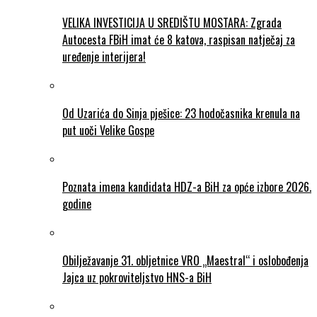
VELIKA INVESTICIJA U SREDIŠTU MOSTARA: Zgrada
Autocesta FBiH imat će 8 katova, raspisan natječaj za
uređenje interijera!
Od Uzarića do Sinja pješice: 23 hodočasnika krenula na
put uoči Velike Gospe
Poznata imena kandidata HDZ-a BiH za opće izbore 2026.
godine
Obilježavanje 31. obljetnice VRO „Maestral“ i oslobođenja
Jajca uz pokroviteljstvo HNS-a BiH