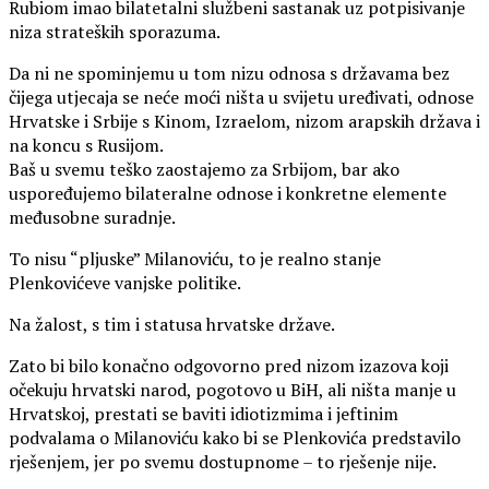
Rubiom imao bilatetalni službeni sastanak uz potpisivanje
niza strateških sporazuma.
Da ni ne spominjemu u tom nizu odnosa s državama bez
čijega utjecaja se neće moći ništa u svijetu uređivati, odnose
Hrvatske i Srbije s Kinom, Izraelom, nizom arapskih država i
na koncu s Rusijom.
Baš u svemu teško zaostajemo za Srbijom, bar ako
uspoređujemo bilateralne odnose i konkretne elemente
međusobne suradnje.
To nisu “pljuske” Milanoviću, to je realno stanje
Plenkovićeve vanjske politike.
Na žalost, s tim i statusa hrvatske države.
Zato bi bilo konačno odgovorno pred nizom izazova koji
očekuju hrvatski narod, pogotovo u BiH, ali ništa manje u
Hrvatskoj, prestati se baviti idiotizmima i jeftinim
podvalama o Milanoviću kako bi se Plenkovića predstavilo
rješenjem, jer po svemu dostupnome – to rješenje nije.