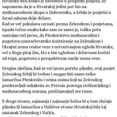
Hrvatske drži koliko je navedeno u pregledu posjeta, uz
napomenu da je u Hrvatskoj jedini put bio na
međunarodnom skupu u Dubrovniku, a Srbiju je posjetio u
formi odnosa dvije države.
Kad se već pokušava ravnati prema Zelenskom i posjetama,
ispada točno onako kako sam ne samo ja, toliko puta
nastojao reći javno, da Plenkovićevo međunarodno i
pogotovo unutarhrvatsko inzistiranje na Zelenskom i
Ukrajini nema realne veze s ostvarivanjem ugleda Hrvatske,
već s Boga pitaj čim, što s tim ugledom i državnom koristi
od toga, pogotovo s perspektivom nacije nema veze.
Drugim riječima, kad se već javno potežu pljuske, ovaj posjet
Zelenskog Srbiji bi trebao i mogao biti samo teška
šamarčina Plenkoviću i svima onima koji su Zelenskog
predstavljali nekakvim sv. Petrom pravoga civilizacijskog i
međunarodnog statusa, potčinjavajući sve tome.
S druge strane, najmanja i najmanje bolna bi u tom slučaju
pljuska ili šamarčina s Vučićeve strane Hrvatskoj bila taj
sastanak Zelenskog i Vučića.