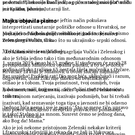
posvetom”, rekao je Đanković, a priču o novčanici potvrdila
se dotaći Milanovića kao “jedinog preostalog rusofila” među
je i Kalaba, pisao je Jutarnji list.
europskim liderima.
Nevjerojatno je na kako se jeftin način pokušava
Majka objavila pismo
interpretirati unutarnje političke odnose u Hrvatskoj, ne
Majka Jean-Michela prije nekoliko je godina objavila pismo
prezajući od najbanalnijih nebitnosti kao što je susret
svom preminulom sinu.
Zelenskog i Vučića, ili kao što su ukrajinsko-srpski odnosi.
“Tebi, moj sine Jean-Michele,
Ako Milanović ne valja zbog zagrljaja Vučića i Zelenskog i
ako je Srbija jedino tako i tim međunarodnim odnosom
1. srpnja 2019. imao bi 53 godine. U studenom će proći 28
predsjedniku Milanoviću opalila pljusku, a to se je dotiče
godina otkako tražimo 63 nestala tijela mučenika s Ovčare.
Hrvatske za koju je Milanović u ovom slučaju najmanje
Bez uspjeha! Prokleti rat! Dio mog bića, uključujući i razum,
odgovoran, onda Zoki nije daleko od beatifikacije.
otišao je s tobom. Tvoja prisutnost, tvoj osmijeh, tvoja
ljubaznost, naši razgovori… Sve to čini tvoju odsutnost
A ovi nesretnici, koji na taj način “pomažu” Plenkoviću u
teškom.
tom trajnom natjecanju, izazivaju podsmijeh, bar bi trebali
izazivati, kad srozavanje toga tipa u javnosti ne bi odavno
‘Jednog bića nema i sve je pusto.’ Što se mene tiče, upravo
bilo posve uobičajeno i nerijetko prihvaćeno ponašanje,
je tako! Stalno si sa mnom. Susrest ćemo se jednog dana,
neka vrsta običaja.
ako Bog da! Mama.”
Ako je još nekome pristojnom Zelenski nekakav kriterij
I francuskoj televiziji je rekao da ne želi iz Vukovara
međunarodnog ravnanja i ugleda, onda stvari s njegovim