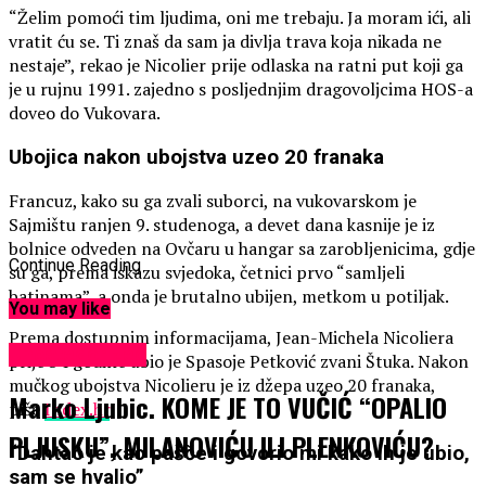
“Želim pomoći tim ljudima, oni me trebaju. Ja moram ići, ali
vratit ću se. Ti znaš da sam ja divlja trava koja nikada ne
nestaje”, rekao je Nicolier prije odlaska na ratni put koji ga
je u rujnu 1991. zajedno s posljednjim dragovoljcima HOS-a
doveo do Vukovara.
Ubojica nakon ubojstva uzeo 20 franaka
Francuz, kako su ga zvali suborci, na vukovarskom je
Sajmištu ranjen 9. studenoga, a devet dana kasnije je iz
bolnice odveden na Ovčaru u hangar sa zarobljenicima, gdje
Continue Reading
su ga, prema iskazu svjedoka, četnici prvo “samljeli
batinama”, a onda je brutalno ubijen, metkom u potiljak.
You may like
Prema dostupnim informacijama, Jean-Michela Nicoliera
Uncategorized
prije 34 godine ubio je Spasoje Petković zvani Štuka. Nakon
mučkog ubojstva Nicolieru je iz džepa uzeo 20 franaka,
Marko Ljubic. KOME JE TO VUČIĆ “OPALIO
piše
Index.hr
.
PLJUSKU”, MILANOVIĆU ILI PLENKOVIĆU?
“Dahtao je kao pašče i govorio mi kako ih je ubio,
sam se hvalio”