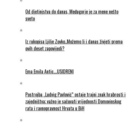
Od djetinjstva do danas, Međugorje je za mene nešto
sveto
Iz rukopisa Ljilje Zovko..Možemo li i danas živjeti prema
ovih deset zapovijedi?
Ema Emila Antic….USIDRENI
Postrojba „Ludvig Pavlović” ostaje trajni znak hrabrosti i
zajedništva; važno je sačuvati vrijednosti Domovinskog
rata i ravnopravnost Hrvata u BiH