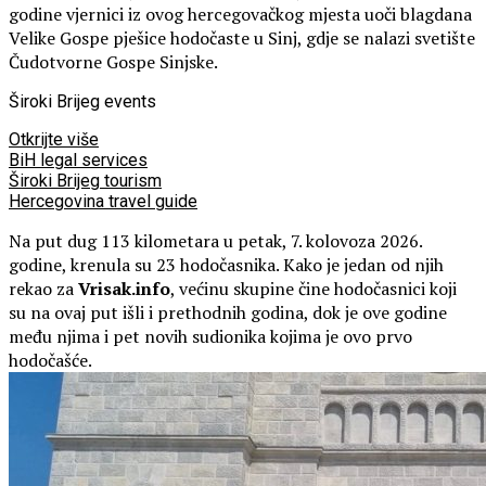
godine vjernici iz ovog hercegovačkog mjesta uoči blagdana
Velike Gospe pješice hodočaste u Sinj, gdje se nalazi svetište
Čudotvorne Gospe Sinjske.
Široki Brijeg events
Otkrijte više
BiH legal services
Široki Brijeg tourism
Hercegovina travel guide
Na put dug 113 kilometara u petak, 7. kolovoza 2026.
godine, krenula su 23 hodočasnika. Kako je jedan od njih
rekao za
Vrisak.info
, većinu skupine čine hodočasnici koji
su na ovaj put išli i prethodnih godina, dok je ove godine
među njima i pet novih sudionika kojima je ovo prvo
hodočašće.