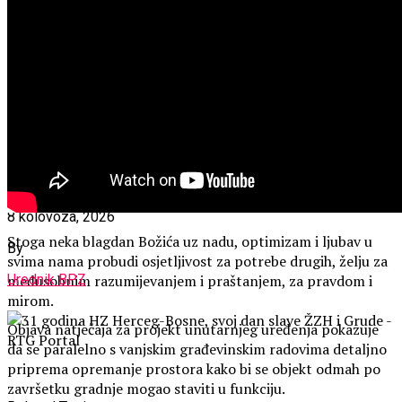
raspisan natječaj za uređenje interijera!
Published
56 minuta ago
on
8 kolovoza, 2026
Stoga neka blagdan Božića uz nadu, optimizam i ljubav u
By
svima nama probudi osjetljivost za potrebe drugih, želju za
međusobnim razumijevanjem i praštanjem, za pravdom i
Urednik BPZ
mirom.
Objava natječaja za projekt unutarnjeg uređenja pokazuje
da se paralelno s vanjskim građevinskim radovima detaljno
priprema opremanje prostora kako bi se objekt odmah po
završetku gradnje mogao staviti u funkciju.