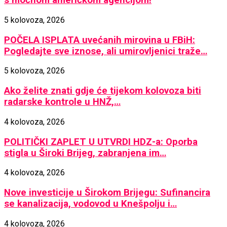
s moćnom američkom agencijom!
5 kolovoza, 2026
POČELA ISPLATA uvećanih mirovina u FBiH:
Pogledajte sve iznose, ali umirovljenici traže…
5 kolovoza, 2026
Ako želite znati gdje će tijekom kolovoza biti
radarske kontrole u HNŽ,…
4 kolovoza, 2026
POLITIČKI ZAPLET U UTVRDI HDZ-a: Oporba
stigla u Široki Brijeg, zabranjena im…
4 kolovoza, 2026
Nove investicije u Širokom Brijegu: Sufinancira
se kanalizacija, vodovod u Knešpolju i…
4 kolovoza, 2026