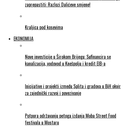
zaprepastiti: Razlozi Dalićeve smjene!
Kraljica pod kosevima
EKONOMIJA
Nove investicije u Širokom Brijegu: Sufinancira se
kanalizacija, vodovod u Knešpolju i kredit EIB-a
Inicijative i projekti između Splita i gradova u BiH okvir
za zajednički razvoj i povezivanje
Potpora održavanju petoga izdanja Moba Street Food
festivala u Mostaru