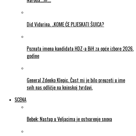
Naroda….ill….
Did Vidurina. ..KOME ĆE PLJESKATI ŠUICA?
Poznata imena kandidata HDZ-a BiH za opće izbore 2026.
godine
General Zdenko Klepic. Čast mi je bilo preuzeti u ime
svih nas odličje na kninskoj tvrdavi.
SCENA
Bebek: Nastup u Veljacima je ostvarenje snova