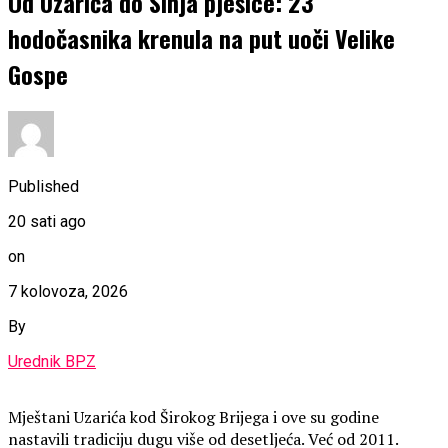
Od Uzarića do Sinja pješice: 23
hodočasnika krenula na put uoči Velike
Gospe
Published
20 sati ago
on
7 kolovoza, 2026
By
Urednik BPZ
Mještani Uzarića kod Širokog Brijega i ove su godine
nastavili tradiciju dugu više od desetljeća. Već od 2011.