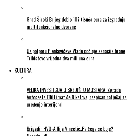
Grad Široki Brijeg dobio 107 tisuća eura za izgradnju
multifunkcionalne dvorane
Uz potporu Plenkovićeve Vlade počinje sanacija brane
Tribistovo vrijedna dva milijuna eura
KULTURA
VELIKA INVESTICIJA U SREDIŠTU MOSTARA: Zgrada
Autocesta FBiH imat će 8 katova, raspisan natječaj za
uređenje interijera!
Brigadir HVO-A Ilija Vincetic..Pa čega se boje?