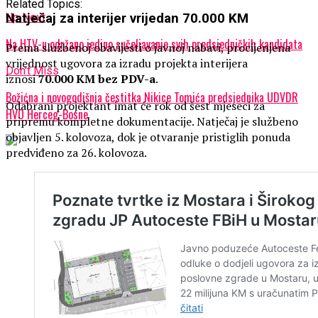
Related Topics:
Up Next
Natječaj za interijer vrijedan 70.000 KM
Na HTV-u održano jedino sučeljavanje svih predsjedničkih kandidata
Prema službenoj obavijesti o javnoj nabavi, procijenjena
vrijednost ugovora za izradu projekta interijera
Don't Miss
iznosi
70.000 KM bez PDV-a
.
Božićna i novogodišnja čestitka Nikice Tomića predsjednika UDVDR
Odabrani projektant imat će rok od šest mjeseci za
HVO Herceg-Bosne
pripremu kompletne dokumentacije. Natječaj je službeno
objavljen 5. kolovoza, dok je otvaranje pristiglih ponuda
predviđeno za 26. kolovoza.