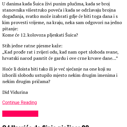
U danima kada Šuica živi punim plućima, kada se broj
stanovnika višestruko poveća i kada se održavaju brojna
događanja, svatko može izabrati gdje će biti toga dana i s
kim provesti vrijeme, na kraju, neka sam odgovori na jedno
pitanje:
Kome će 12. kolovoza pljeskati Šuica?
Stih jedne ratne pjesme kaže:
„Kad prođe rat i zvijeri odu, kad nam opet sloboda svane,
hrvatski narod pamtit će gardu i ove crne krvave dane…”
Hoće li doista biti tako ili je već sjećanje na one koji su
izborili slobodu ustupilo mjesto nekim drugim imenima i
nekim drugim pričama?
Did Vidurina
Continue Reading
Uncategorized