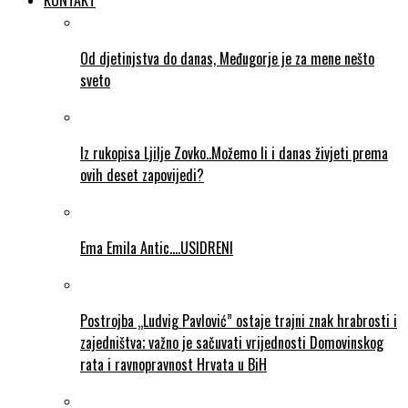
KONTAKT
Od djetinjstva do danas, Međugorje je za mene nešto
sveto
Iz rukopisa Ljilje Zovko..Možemo li i danas živjeti prema
ovih deset zapovijedi?
Ema Emila Antic….USIDRENI
Postrojba „Ludvig Pavlović” ostaje trajni znak hrabrosti i
zajedništva; važno je sačuvati vrijednosti Domovinskog
rata i ravnopravnost Hrvata u BiH