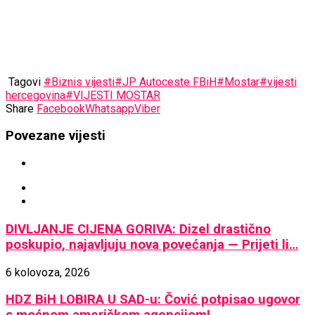
Tagovi
#Biznis vijesti
#JP Autoceste FBiH
#Mostar
#vijesti
hercegovina
#VIJESTI MOSTAR
Share
Facebook
Whatsapp
Viber
Povezane vijesti
DIVLJANJE CIJENA GORIVA: Dizel drastično
poskupio, najavljuju nova povećanja — Prijeti li…
6 kolovoza, 2026
HDZ BiH LOBIRA U SAD-u: Čović potpisao ugovor