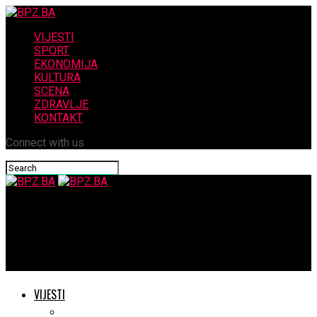
VIJESTI
SPORT
EKONOMIJA
KULTURA
SCENA
ZDRAVLJE
KONTAKT
Connect with us
BPZ.BA
Božićna i novogodišnja čestitka prof.Ive Čolaka predsjednika
Glavnog vijeća Hrvatske zajednice HERCEG-BOSNE
VIJESTI