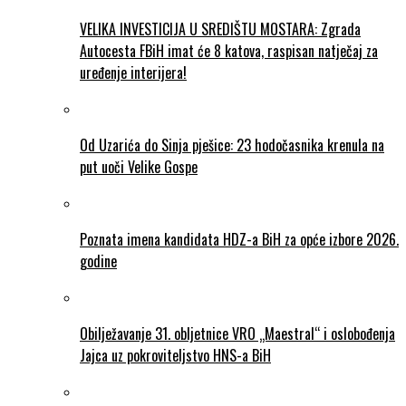
VELIKA INVESTICIJA U SREDIŠTU MOSTARA: Zgrada
Autocesta FBiH imat će 8 katova, raspisan natječaj za
uređenje interijera!
Od Uzarića do Sinja pješice: 23 hodočasnika krenula na
put uoči Velike Gospe
Poznata imena kandidata HDZ-a BiH za opće izbore 2026.
godine
Obilježavanje 31. obljetnice VRO „Maestral“ i oslobođenja
Jajca uz pokroviteljstvo HNS-a BiH