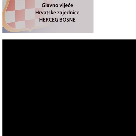
Continue Reading
You may like
KULTURA
VELIKA INVESTICIJA U SREDIŠTU MOSTARA:
Zgrada Autocesta FBiH imat će 8 katova,