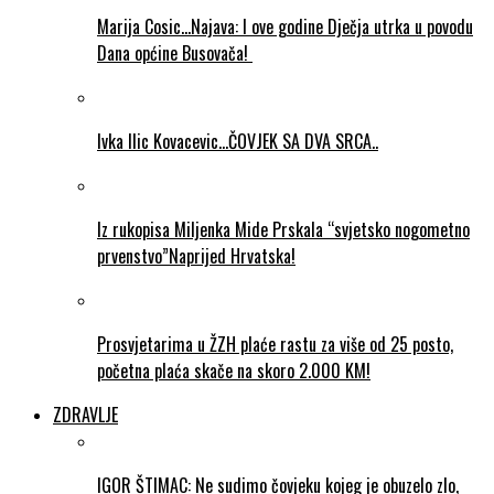
Marija Cosic…Najava: I ove godine Dječja utrka u povodu
Dana općine Busovača!
Ivka Ilic Kovacevic…ČOVJEK SA DVA SRCA..
Iz rukopisa Miljenka Mide Prskala “svjetsko nogometno
prvenstvo”Naprijed Hrvatska!
Prosvjetarima u ŽZH plaće rastu za više od 25 posto,
početna plaća skače na skoro 2.000 KM!
ZDRAVLJE
IGOR ŠTIMAC: Ne sudimo čovjeku kojeg je obuzelo zlo,