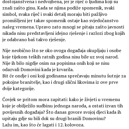
dostojanstvena i nedvojbena, jer je riječ o ljudima koji su
znali zašto ginu. Kada se njima podiže spomenik, svaki
simbol, svaka riječ i svaki detalj moraju biti pažljivo
promišljeni jer takav spomenik ostaje kao svjedočanstvo
našeg vremena. Upravo zato mnogi se pitaju zašto javnosti
nikada nisu predstavljeni idejno rješenje i razlozi zbog kojih
je odabrano baš takvo rješenje.
Nije neobično što se oko ovoga događaja okupljaju i osobe
koje tijekom teških ratnih godina nisu bile uz svoj narod.
Nije ih bilo nigdje osim na popisima onih koji se nisu
odazvali Domovini kada je krvarila.
Bit će ondje i oni koji godinama sprečavaju minutu šutnje za
pokojne branitelje, kao i drugi slični likovima iz ove prve
dvije kategorije.
Čovjek se pritom mora zapitati: kako je živjeti u vremenu
koje je obilježilo sudbinu jednoga naroda, a ostati izvan tih
povijesnih događaja? Što danas govore svojoj djeci kada ih
upitaju gdje su bili dok su drugi branili Domovinu?
Lažu im, kao što će lagati i 12. kolovoza.