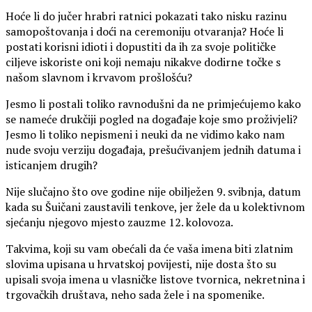
Hoće li do jučer hrabri ratnici pokazati tako nisku razinu
samopoštovanja i doći na ceremoniju otvaranja? Hoće li
postati korisni idioti i dopustiti da ih za svoje političke
ciljeve iskoriste oni koji nemaju nikakve dodirne točke s
našom slavnom i krvavom prošlošću?
Jesmo li postali toliko ravnodušni da ne primjećujemo kako
se nameće drukčiji pogled na događaje koje smo proživjeli?
Jesmo li toliko nepismeni i neuki da ne vidimo kako nam
nude svoju verziju događaja, prešućivanjem jednih datuma i
isticanjem drugih?
Nije slučajno što ove godine nije obilježen 9. svibnja, datum
kada su Šuičani zaustavili tenkove, jer žele da u kolektivnom
sjećanju njegovo mjesto zauzme 12. kolovoza.
Takvima, koji su vam obećali da će vaša imena biti zlatnim
slovima upisana u hrvatskoj povijesti, nije dosta što su
upisali svoja imena u vlasničke listove tvornica, nekretnina i
trgovačkih društava, neho sada žele i na spomenike.