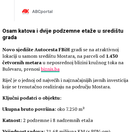
Osam katova i dvije podzemne etaže u središtu
grada
Novo sjedište Autocesta FBiH
gradi se na atraktivnoj
lokaciji u samom središtu Mostara, na parceli od
1.430
četvornih metara
u neposrednoj blizini kružnog toka na
Bulevaru, prenosi
biznis.ba
Riječ je o jednoj od najvećih i najznačajnijih javnih investicija
koje se trenutačno realiziraju na području Mostara.
Ključni podatci o objektu:
Ukupna bruto površina:
oko 7.250 m²
Katnost:
2 podzemne i 8 nadzemnih etaža
Vrijednost radova:
21,68 milijuna KM (s PDV-om)