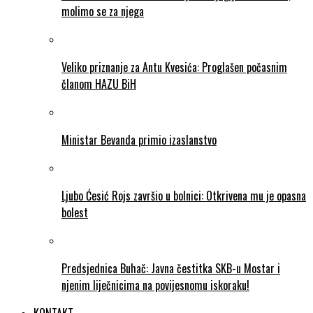
molimo se za njega
Veliko priznanje za Antu Kvesića: Proglašen počasnim
članom HAZU BiH
Ministar Bevanda primio izaslanstvo
Ljubo Ćesić Rojs završio u bolnici: Otkrivena mu je opasna
bolest
Predsjednica Buhač: Javna čestitka SKB-u Mostar i
njenim liječnicima na povijesnomu iskoraku!