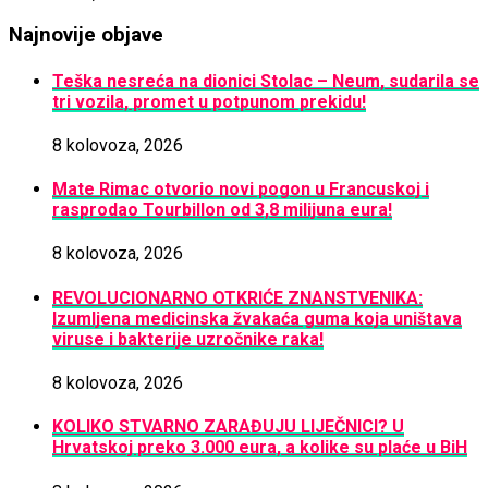
Najnovije objave
Teška nesreća na dionici Stolac – Neum, sudarila se
tri vozila, promet u potpunom prekidu!
8 kolovoza, 2026
Mate Rimac otvorio novi pogon u Francuskoj i
rasprodao Tourbillon od 3,8 milijuna eura!
8 kolovoza, 2026
REVOLUCIONARNO OTKRIĆE ZNANSTVENIKA:
Izumljena medicinska žvakaća guma koja uništava
viruse i bakterije uzročnike raka!
8 kolovoza, 2026
KOLIKO STVARNO ZARAĐUJU LIJEČNICI? U
Hrvatskoj preko 3.000 eura, a kolike su plaće u BiH