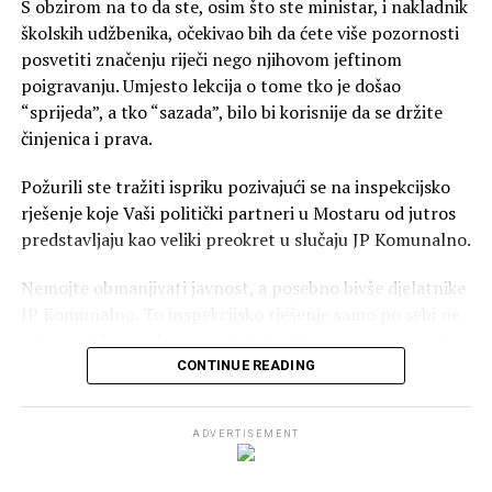
S obzirom na to da ste, osim što ste ministar, i nakladnik
dogovorena s američkim saveznicima. Dodao je da su neki
školskih udžbenika, očekivao bih da ćete više pozornosti
dijelovi završne operacije provedeni na njihovo
posvetiti značenju riječi nego njihovom jeftinom
inzistiranje.
poigravanju. Umjesto lekcija o tome tko je došao
“sprijeda”, a tko “sazada”, bilo bi korisnije da se držite
– Ne bi bilo Daytona da nije bilo Hrvatske vojske, da nije
činjenica i prava.
bilo hrvatskih gardijskih brigada i HVO-a. Ništa od toga
danas ne bismo imali. To je jednostavna istina – poručio
Požurili ste tražiti ispriku pozivajući se na inspekcijsko
je.
rješenje koje Vaši politički partneri u Mostaru od jutros
predstavljaju kao veliki preokret u slučaju JP Komunalno.
Naglasio je da je istina važna jer se cijela građevina ne
može graditi na lažima, ali i da nacionalni interesi ne
Nemojte obmanjivati javnost, a posebno bivše djelatnike
nalažu da se svaki put sve mora reći na isti način.
JP Komunalno. To inspekcijsko rješenje samo po sebi ne
mijenja njihov radnopravni status. Ono nije pravomoćno,
“Ne reagirati na svaku besmislicu“
a njegova će se zakonitost preispitati u odgovarajućem
CONTINUE READING
postupku. O tome će odlučivati sudovi, a ne političari i
Milanović je rekao da Knin nije bio srce pobune protiv
konferencije za medije.
hrvatske države te da je pobuna došla iz Beograda.
ADVERTISEMENT
Posebno je zanimljivo da, prema informacijama kojima
Ocijenio je da je hrvatska interpretacija povijesti