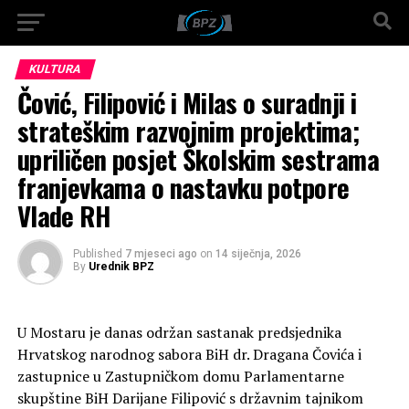
KULTURA
Čović, Filipović i Milas o suradnji i
strateškim razvojnim projektima;
upriličen posjet Školskim sestrama
franjevkama o nastavku potpore
Vlade RH
Published
7 mjeseci ago
on
14 siječnja, 2026
By
Urednik BPZ
U Mostaru je danas održan sastanak predsjednika
Hrvatskog narodnog sabora BiH dr. Dragana Čovića i
zastupnice u Zastupničkom domu Parlamentarne
skupštine BiH Darijane Filipović s državnim tajnikom