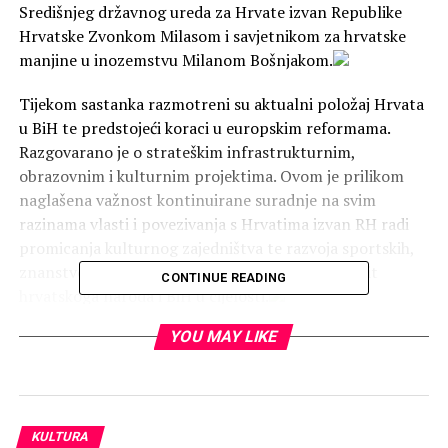
Središnjeg državnog ureda za Hrvate izvan Republike
Hrvatske Zvonkom Milasom i savjetnikom za hrvatske
manjine u inozemstvu Milanom Bošnjakom.
Tijekom sastanka razmotreni su aktualni položaj Hrvata
u BiH te predstojeći koraci u europskim reformama.
Razgovarano je o strateškim infrastrukturnim,
obrazovnim i kulturnim projektima. Ovom je prilikom
naglašena važnost kontinuirane suradnje na svim
razinama vlasti i povezivanja s Hrvatima izvan RH radi
promicanja kulturnog zajedništva te razvoja sportskih,
znanstvenih i gospodarskih inicijativa na dobrobit
CONTINUE READING
hrvatskoga naroda i BiH u cijelosti.
YOU MAY LIKE
Predsjednik Čović istaknuo je zahvalu Vladi Republike
Hrvatske i državnom tajniku Milasu na podršci
projektima važnima za Hrvate u BiH koji već dugi niz
godina snažno doprinose razvoju Bosne i Hercegovine i
projektima od visoke važnosti za hrvatski narod. Državni
KULTURA