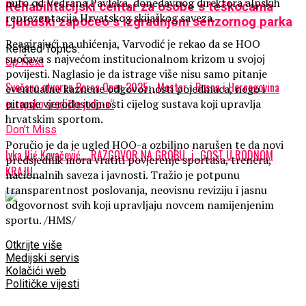
mito od Vedrana Pavleka, donedavnog direktora alpskih
Rehabilitacijski centar za osobe s teškoćama
reprezentacija Hrvatskog skijaškog saveza.
Ljubuški započeo s izgradnjom senzornog parka
Reagirajući na uhićenja, Varvodić je rekao da se HOO
Related Topics:
suočava s najvećom institucionalnom krizom u svojoj
Up Next
povijesti. Naglasio je da istrage više nisu samo pitanje
Svečano otvoren Borsa Open 2025: „Mostar i Bosna i Hercegovina
eventualne kaznene odgovornosti pojedinaca, nego i
europsko središte judo-a“
pitanje vjerodostojnosti cijelog sustava koji upravlja
hrvatskim sportom.
Don't Miss
Poručio je da je ugled HOO-a ozbiljno narušen te da novi
Ivka Ilić Kovačević…..RAZGOVOR NA GROBU…i…GOST U RODNOM
predsjednik mora vratiti povjerenje sportaša, trenera,
KRAJU
nacionalnih saveza i javnosti. Tražio je potpunu
transparentnost poslovanja, neovisnu reviziju i jasnu
odgovornost svih koji upravljaju novcem namijenjenim
sportu. /HMS/
Otkrijte više
Medijski servis
Kolačići web
Političke vijesti