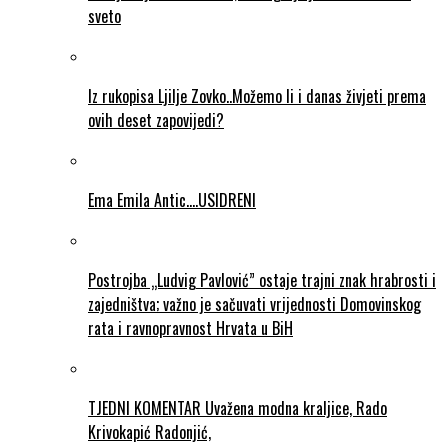
sveto
Iz rukopisa Ljilje Zovko..Možemo li i danas živjeti prema
ovih deset zapovijedi?
Ema Emila Antic….USIDRENI
Postrojba „Ludvig Pavlović” ostaje trajni znak hrabrosti i
zajedništva; važno je sačuvati vrijednosti Domovinskog
rata i ravnopravnost Hrvata u BiH
TJEDNI KOMENTAR Uvažena modna kraljice, Rado
Krivokapić Radonjić,