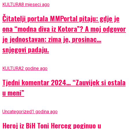
KULTURA
8 mjeseci ago
Čitatelji portala MMPortal pitaju: gdje je
ona “modna diva iz Kotora”? A moj odgovor
je jednostavan: zima je, prosinac…
snjegovi padaju.
KULTURA
2 godine ago
Tjedni komentar 2024… “Zauvijek si ostala
u meni”
Uncategorized
1 godina ago
Heroj iz BiH Toni Herceg poginuo u