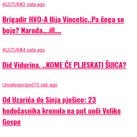
KULTURA
3 sata ago
Brigadir HVO-A Ilija Vincetic..Pa čega se
boje? Naroda….ill….
KULTURA
4 sata ago
Did Vidurina. ..KOME ĆE PLJESKATI ŠUICA?
Uncategorized
15 sati ago
Od Uzarića do Sinja pješice: 23
hodočasnika krenula na put uoči Velike
Gospe