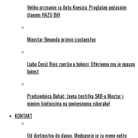
Veliko priznanje za Antu Kvesića: Proglašen počasnim
članom HAZU BiH
Ministar Bevanda primio izaslanstvo
Ljubo Ćesić Rojs završio u bolnici: Otkrivena mu je opasna
bolest
Predsjednica Buhač: Javna čestitka SKB-u Mostar i
njenim liječnicima na povijesnomu iskoraku!
KONTAKT
Od djetinjstva do danas, Međugorje je za mene nešto