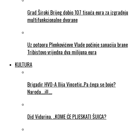
Grad Široki Brijeg dobio 107 tisuća eura za izgradnju
multifunkcionalne dvorane
Uz potporu Plenkovićeve Vlade počinje sanacija brane
Tribistovo vrijedna dva milijuna eura
KULTURA
Brigadir HVO-A Ilija Vincetic..Pa čega se boje?
Naroda….ill….
Did Vidurina. ..KOME ĆE PLJESKATI ŠUICA?