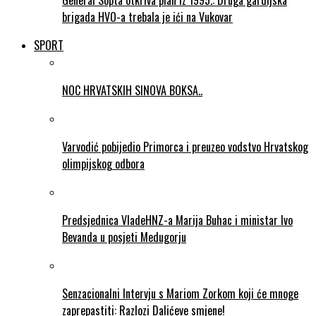
General Sopta otkriva plan iz 1995.: Druga gardijska
brigada HVO-a trebala je ići na Vukovar
SPORT
NOC HRVATSKIH SINOVA BOKSA..
Varvodić pobijedio Primorca i preuzeo vodstvo Hrvatskog
olimpijskog odbora
Predsjednica VladeHNZ-a Marija Buhac i ministar Ivo
Bevanda u posjeti Medugorju
Senzacionalni Intervju s Mariom Zorkom koji će mnoge
zaprepastiti: Razlozi Dalićeve smjene!