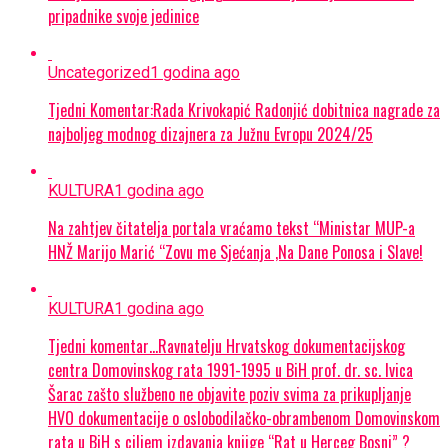
pripadnike svoje jedinice
Uncategorized
1 godina ago
Tjedni Komentar:Rada Krivokapić Radonjić dobitnica nagrade za
najboljeg modnog dizajnera za Južnu Evropu 2024/25
KULTURA
1 godina ago
Na zahtjev čitatelja portala vraćamo tekst “Ministar MUP-a
HNŽ Marijo Marić “Zovu me Sjećanja ,Na Dane Ponosa i Slave!
KULTURA
1 godina ago
Tjedni komentar…Ravnatelju Hrvatskog dokumentacijskog
centra Domovinskog rata 1991-1995 u BiH prof. dr. sc. Ivica
Šarac zašto službeno ne objavite poziv svima za prikupljanje
HVO dokumentacije o oslobodilačko-obrambenom Domovinskom
rata u BiH s ciljem izdavanja knjige “Rat u Herceg Bosni” ?