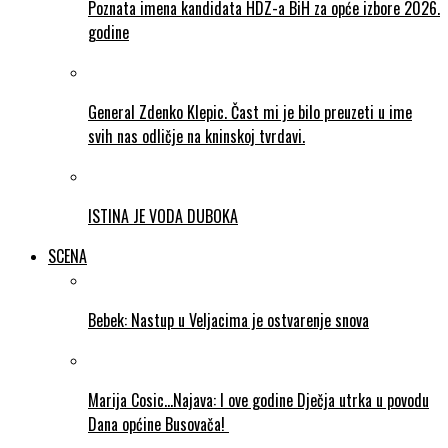
Poznata imena kandidata HDZ-a BiH za opće izbore 2026.
godine
General Zdenko Klepic. Čast mi je bilo preuzeti u ime
svih nas odličje na kninskoj tvrdavi.
ISTINA JE VODA DUBOKA
SCENA
Bebek: Nastup u Veljacima je ostvarenje snova
Marija Cosic…Najava: I ove godine Dječja utrka u povodu
Dana općine Busovača!