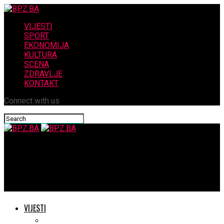
VIJESTI
SPORT
EKONOMIJA
KULTURA
SCENA
ZDRAVLJE
KONTAKT
Connect with us
BPZ.BA
Fotografija Mladosti iz 1973.godine: Pripreme nogometaša i
problem igrališta
VIJESTI