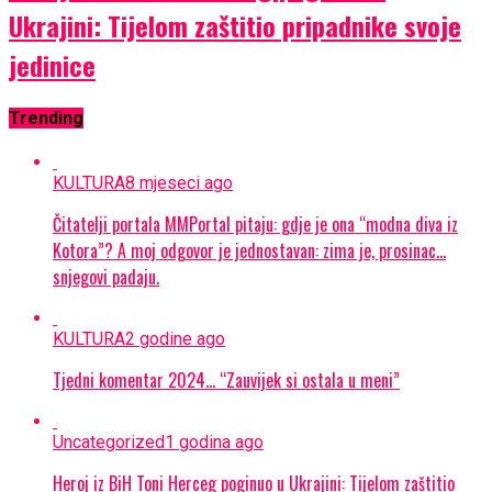
Ukrajini: Tijelom zaštitio pripadnike svoje
jedinice
Trending
KULTURA
8 mjeseci ago
Čitatelji portala MMPortal pitaju: gdje je ona “modna diva iz
Kotora”? A moj odgovor je jednostavan: zima je, prosinac…
snjegovi padaju.
KULTURA
2 godine ago
Tjedni komentar 2024… “Zauvijek si ostala u meni”
Uncategorized
1 godina ago
Heroj iz BiH Toni Herceg poginuo u Ukrajini: Tijelom zaštitio