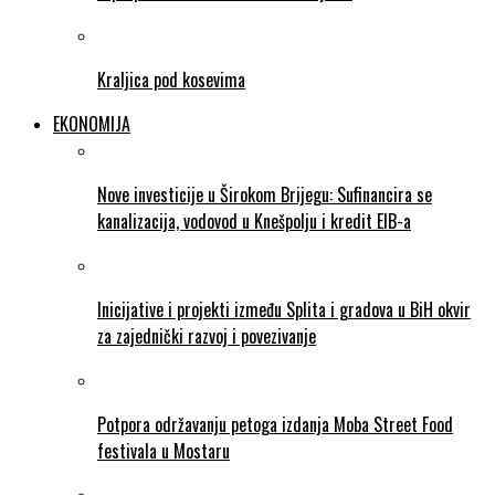
Kraljica pod kosevima
EKONOMIJA
Nove investicije u Širokom Brijegu: Sufinancira se
kanalizacija, vodovod u Knešpolju i kredit EIB-a
Inicijative i projekti između Splita i gradova u BiH okvir
za zajednički razvoj i povezivanje
Potpora održavanju petoga izdanja Moba Street Food
festivala u Mostaru