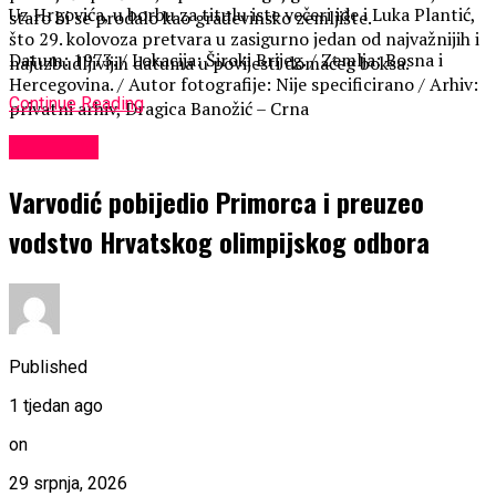
​Uz Hrgovića, u borbu za titulu iste večeri ide i Luka Plantić,
staro bi se prodalo kao građevinsko zemljište.
što 29. kolovoza pretvara u zasigurno jedan od najvažnijih i
Datum: 1973. / Lokacija: Široki Brijeg. / Zemlja: Bosna i
najuzbudljivijih datuma u povijesti domaćeg boksa.
Hercegovina. / Autor fotografije: Nije specificirano / Arhiv:
Continue Reading
privatni arhiv, Dragica Banožić – Crna
KULTURA
Varvodić pobijedio Primorca i preuzeo
vodstvo Hrvatskog olimpijskog odbora
Published
1 tjedan ago
on
29 srpnja, 2026