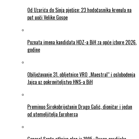
Od Uzarića do Sinja pješice: 23 hodočasnika krenula na
put uoči Velike Gospe
Poznata imena kandidata HDZ-a BiH za opće izbore 2026.
godine
Obilježavanje 31. obljetnice VRO „Maestral“ i oslobođenja
Jajca uz pokroviteljstvo HNS-a BiH
Preminuo Širokobriježanin Drago Galić, dioničar i jedan
od utemeljitelja Euroherca