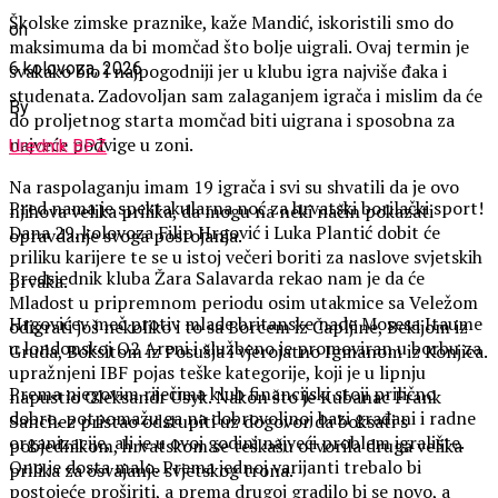
Školske zimske praznike, kaže Mandić, iskoristili smo do
on
maksimuma da bi momčad što bolje uigrali. Ovaj termin je
6 kolovoza, 2026
svakako bio i najpogodniji jer u klubu igra najviše đaka i
studenata. Zadovoljan sam zalaganjem igrača i mislim da će
By
do proljetnog starta momčad biti uigrana i sposobna za
najveće podvige u zoni.
Urednik BPZ
Na raspolaganju imam 19 igrača i svi su shvatili da je ovo
Pred nama je spektakularna noć za hrvatski borilački sport!
njihova velika prilika, da mogu na neki način pokazati
Dana 29. kolovoza Filip Hrgović i Luka Plantić dobit će
opravdanje svoga postojanja.
priliku karijere te se u istoj večeri boriti za naslove svjetskih
Predsjednik kluba Žara Salavarda rekao nam je da će
prvaka.
Mladost u pripremnom periodu osim utakmice sa Veležom
​Hrgovićev meč protiv mlade britanske nade Mosesa Itaume
odigrati još nekoliko i to sa Borcem iz Čapljine, Bekijom iz
u londonskoj O2 Areni i službeno je promoviran u borbu za
Gruda, Boksitom iz Posušja i vjerojatno Igmanom iz Konjica.
upražnjeni IBF pojas teške kategorije, koji je u lipnju
Prema njegovim riječima klub financijski stoji prilično
napustio Oleksandr Usyk. Nakon što je Kubanac Frank
dobro, potpomažu ga na dobrovoljnoj bazi građani i radne
Sanchez pristao odstupiti uz dogovor da boksati s
organizacije, ali je u ovoj godini najveći problem igralište.
pobjednikom, hrvatskom se teškašu otvorila druga velika
Ono je dosta malo. Prema jednoj varijanti trebalo bi
prilika za osvajanje svjetskog trona.
postojeće proširiti, a prema drugoj gradilo bi se novo, a