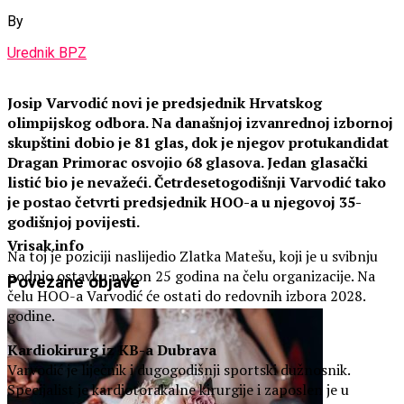
By
Urednik BPZ
Josip Varvodić novi je predsjednik Hrvatskog
olimpijskog odbora. Na današnjoj izvanrednoj izbornoj
skupštini dobio je 81 glas, dok je njegov protukandidat
Dragan Primorac osvojio 68 glasova. Jedan glasački
listić bio je nevažeći. Četrdesetogodišnji Varvodić tako
je postao četvrti predsjednik HOO-a u njegovoj 35-
godišnjoj povijesti.
Vrisak.info
Na toj je poziciji naslijedio Zlatka Matešu, koji je u svibnju
podnio ostavku nakon 25 godina na čelu organizacije. Na
Povezane
objave
čelu HOO-a Varvodić će ostati do redovnih izbora 2028.
godine.
Kardiokirurg iz KB-a Dubrava
Varvodić je liječnik i dugogodišnji sportski dužnosnik.
Specijalist je kardiotorakalne kirurgije i zaposlen je u