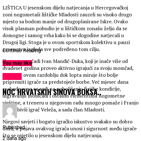
LIŠTICA U jesenskom dijelu natjecanja u Hercegovačkoj
zoni nogometaši lištičke Mladosti zauzeli su visoko drugo
mjesto sa bodom manje od drugoplasirane Iskre. Ovako
visok plasman pobudio je u lištičkom zonašu želju da se
domogne i samog vrha kako bi se dogodine natjecali u
Drugoj ligi. Stoga je u ovom sportskom kolektivu u pauzi
prvenstva izgleda sve podređeno tom cilju.
Continue Reading
Trener momčadi Ivan Mandić-Duka, koji je inače više od
You may like
dvadeset godina proveo aktivno igrajući za svoju momčad,
nastoji u ovom razdoblju dok lopta miruje što bolje
SPORT
pripremiti igrače za predstojeće borbe. Već mjesec dana
svakodnevno se radi na poboljšanju fizičke kondicije,
NOC HRVATSKIH SINOVA BOKSA..
uigravanju momčadi i ostalim elementima nogometne
vještine, a treneru u njegovom radu mnogo pomaže i Franjo
Džidić bivši igrač Veleža, a sada član Mladosti.
Njegovi savjeti i bogato igračko iskustvo svakako su dobro
Published
došli, a pojava ovakvog igrača unosi i sigurnost među igrače
što se osjetilo u jesenskom dijelu natjecanja.
2 dana ago