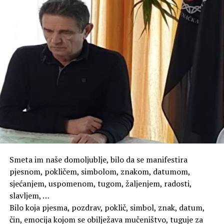
Osam katova i dvije podzemne etaže u
središtu grada
Novo sjedište Autocesta FBiH
gradi se na atraktivnoj
lokaciji u samom središtu Mostara, na parceli od
1.430
četvornih metara
u neposrednoj blizini kružnog toka
na Bulevaru, prenosi
biznis.ba
Riječ je o jednoj od najvećih i najznačajnijih javnih
investicija koje se trenutačno realiziraju na području
Mostara.
Smeta im naše domoljublje, bilo da se manifestira
pjesnom, pokličem, simbolom, znakom, datumom,
Ključni podatci o objektu:
sjećanjem, uspomenom, tugom, žaljenjem, radosti,
Ukupna bruto površina:
oko 7.250 m²
slavljem, …
Bilo koja pjesma, pozdrav, poklič, simbol, znak, datum,
Katnost:
2 podzemne i 8 nadzemnih etaža
čin, emocija kojom se obilježava mučeništvo, tuguje za