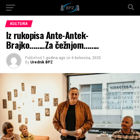
KULTURA
Iz rukopisa Ante-Antek-
Brajko……..Za čežnjom……..
Published
1 godina ago
on
6 kolovoza, 2025
By
Urednik BPZ