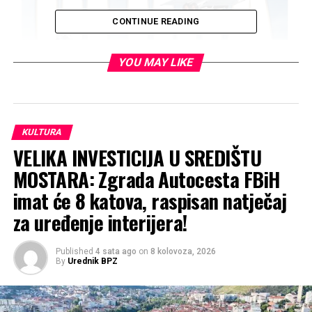
CONTINUE READING
YOU MAY LIKE
(05. 08 2025 g. onima koji su ostvarali snove …)
KULTURA
VELIKA INVESTICIJA U SREDIŠTU
MOSTARA: Zgrada Autocesta FBiH
imat će 8 katova, raspisan natječaj
za uređenje interijera!
Published
4 sata ago
on
8 kolovoza, 2026
By
Urednik BPZ