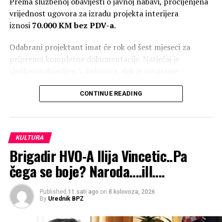
Prema službenoj obavijesti o javnoj nabavi, procijenjena
vrijednost ugovora za izradu projekta interijera
iznosi
70.000 KM bez PDV-a
.
Odabrani projektant imat će rok od šest mjeseci za
pripremu kompletne dokumentacije. Natječaj je
službeno objavljen 5. kolovoza, dok je otvaranje
pristiglih ponuda predviđeno za 26. kolovoza.
RELATED TOPICS:
CONTINUE READING
UP NEXT
Piše: Josip Vajdner, Katolički tjednik “Dramatični
srpanjski dani ’95 u Bihaću”
KULTURA
DON'T MISS
Brigadir HVO-A Ilija Vincetic..Pa
U povodu,30. OBLJETNICA OLUJE: čestitku uputili Udruga
organizatora otpora HVO u BiH
čega se boje? Naroda….ill….
Published
11 sati ago
on
8 kolovoza, 2026
By
Urednik BPZ