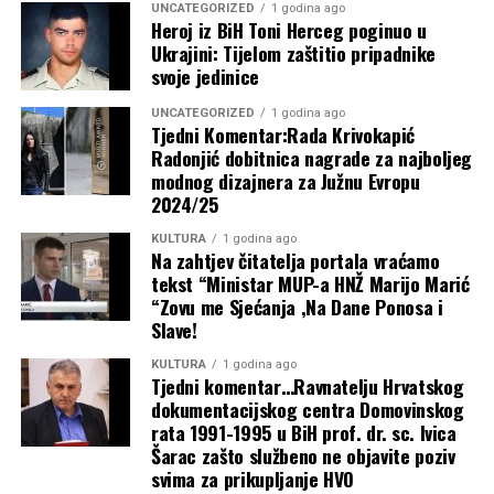
UNCATEGORIZED
1 godina ago
Knešpolju i…
Jesmo li toliko nepismeni i neuki da ne vidimo kako nam
Heroj iz BiH Toni Herceg poginuo u
Ukrajini: Tijelom zaštitio pripadnike
nude svoju verziju događaja, prešućivanjem jednih
4 kolovoza, 2026
svoje jedinice
datuma i isticanjem drugih?
Najnovije objave
UNCATEGORIZED
1 godina ago
Nije slučajno što ove godine nije obilježen 9. svibnja,
Tjedni Komentar:Rada Krivokapić
datum kada su Šuičani zaustavili tenkove, jer žele da u
Radonjić dobitnica nagrade za najboljeg
Teška nesreća na dionici Stolac – Neum,
modnog dizajnera za Južnu Evropu
kolektivnom sjećanju njegovo mjesto zauzme 12.
2024/25
kolovoza.
sudarila se tri vozila, promet u
potpunom prekidu!
KULTURA
1 godina ago
Takvima, koji su vam obećali da će vaša imena biti
Na zahtjev čitatelja portala vraćamo
zlatnim slovima upisana u hrvatskoj povijesti, nije dosta
tekst “Ministar MUP-a HNŽ Marijo Marić
8 kolovoza, 2026
“Zovu me Sjećanja ,Na Dane Ponosa i
što su upisali svoja imena u vlasničke listove tvornica,
Slave!
nekretnina i trgovačkih društava, neho sada žele i na
Mate Rimac otvorio novi pogon u
spomenike.
Francuskoj i rasprodao Tourbillon od 3,8
KULTURA
1 godina ago
Tjedni komentar…Ravnatelju Hrvatskog
milijuna eura!
dokumentacijskog centra Domovinskog
U danima kada Šuica živi punim plućima, kada se broj
rata 1991-1995 u BiH prof. dr. sc. Ivica
stanovnika višestruko poveća i kada se održavaju brojna
8 kolovoza, 2026
Šarac zašto službeno ne objavite poziv
događanja, svatko može izabrati gdje će biti toga dana i s
svima za prikupljanje HVO
kim provesti vrijeme, na kraju, neka sam odgovori na