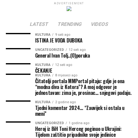
ADVERTISEMENT
dostojanstvenog čuvanja uspomene na hrvatske
Autor: Jasmina Jovanovski
branitelje i sve koji su dali doprinos obrani i oslobođenju
Jajca tijekom Domovinskog rata. Istaknuto je kako
#istina #savest #granice #odgovornost #manipulacija
LATEST
TRENDING
VIDEOS
obilježavanje ove obljetnice predstavlja trajnu obvezu
#samopostovanje #emocionalnainteligencija
očuvanja istine o ulozi hrvatskog naroda i HVO-a u
KULTURA
9 sati ago
#psihologijazivota #unutrasnjimir
ISTINA JE VODA DUBOKA
obrani hrvatskih prostora u Bosni i Hercegovini te
njegovanju kulture sjećanja.
UNCATEGORIZED
12 sati ago
General Ivan Tolj..(O)poruka
Tijekom razgovora potvrđeno je kako će Hrvatski
KULTURA
12 sati ago
ČEKANJE
narodni sabor Bosne i Hercegovine biti pokrovitelj
KULTURA
8 mjeseci ago
obilježavanja 31. obljetnice VRO „Maestral“ i
Čitatelji portala MMPortal pitaju: gdje je ona
oslobođenja Jajca, nastavljajući višegodišnju potporu
“modna diva iz Kotora”? A moj odgovor je
jednostavan: zima je, prosinac… snjegovi padaju.
organizaciji ove značajne obljetnice.
KULTURA
2 godine ago
Sugovornici su naglasili kako je očuvanje povijesne istine,
Tjedni komentar 2024… “Zauvijek si ostala u
meni”
zajedništva i dostojanstvenog odnosa prema hrvatskim
braniteljima i žrtvama Domovinskog rata trajna
UNCATEGORIZED
1 godina ago
Heroj iz BiH Toni Herceg poginuo u Ukrajini:
odgovornost hrvatskih političkih i društvenih institucija.
Tijelom zaštitio pripadnike svoje jedinice