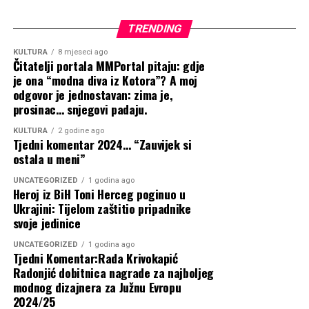
U tom je kontekstu istaknuta važnost kontinuirane
suradnje s braniteljskim udrugama koje svojim
TRENDING
djelovanjem daju nemjerljiv doprinos njegovanju
KULTURA
8 mjeseci ago
vrijednosti proisteklih iz Domovinskog rata te
Čitatelji portala MMPortal pitaju: gdje
prenošenju istine budućim naraštajima.
je ona “modna diva iz Kotora”? A moj
odgovor je jednostavan: zima je,
Na koncu sastanka izraženo je uvjerenje kako će
prosinac… snjegovi padaju.
ovogodišnje obilježavanje, uz pokroviteljstvo HNS-a BiH,
KULTURA
2 godine ago
još jednom dostojanstveno odati počast svim hrvatskim
Tjedni komentar 2024… “Zauvijek si
braniteljima te potvrditi trajnu opredijeljenost za
ostala u meni”
očuvanje njihova doprinosa slobodi, opstojnosti i
UNCATEGORIZED
1 godina ago
ravnopravnosti hrvatskog naroda u Bosni i Hercegovini.
Heroj iz BiH Toni Herceg poginuo u
Ukrajini: Tijelom zaštitio pripadnike
Izvor:
hnsbih.ba
svoje jedinice
UNCATEGORIZED
1 godina ago
Tjedni Komentar:Rada Krivokapić
Radonjić dobitnica nagrade za najboljeg
modnog dizajnera za Južnu Evropu
2024/25