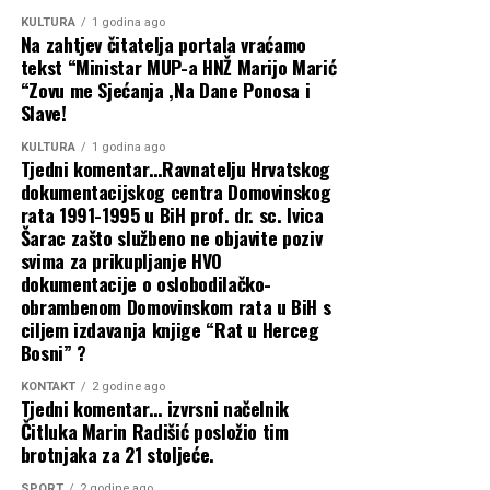
KULTURA
1 godina ago
Na zahtjev čitatelja portala vraćamo
tekst “Ministar MUP-a HNŽ Marijo Marić
HNS
“Zovu me Sjećanja ,Na Dane Ponosa i
HNS BiH
Slave!
Udruga 13. rujan Jajce
KULTURA
1 godina ago
Povezane vijesti
Tjedni komentar…Ravnatelju Hrvatskog
dokumentacijskog centra Domovinskog
„Oluja“ – temelj hrvatske slobode i
rata 1991-1995 u BiH prof. dr. sc. Ivica
Šarac zašto službeno ne objavite poziv
prekretnica na putu prema miru u BiH,
svima za prikupljanje HVO
dokumentacije o oslobodilačko-
pobjeda koja je promijenila tijek povijesti
obrambenom Domovinskom rata u BiH s
ciljem izdavanja knjige “Rat u Herceg
Filipović: Ustavna ravnopravnost i
Bosni” ?
institucionalni dijalog ključni za europski
KONTAKT
2 godine ago
Tjedni komentar… izvrsni načelnik
napredak BiH
Čitluka Marin Radišić posložio tim
brotnjaka za 21 stoljeće.
Međužupanijska suradnja temelj novih
SPORT
2 godine ago