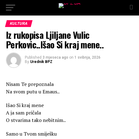
KULTURA
Iz rukopisa Ljiljane Vulic
Perkovic..Išao Si kraj mene..
Published
3 mjeseca ago
on
1 svibnja, 2026
By
Urednik BPZ
Nisam Te prepoznala
Na svom putu u Emaus..
Išao Si kraj mene
A ja sam pričala
O stvarima tako nebitnim..
Samo u Tvom smiješku