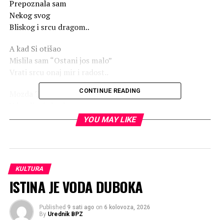
Prepoznala sam
Nekog svog
Bliskog i srcu dragom..
A kad Si otišao
Mislila sam “Ostani jos malo”
Vrati srcu onaj mir i radost..
CONTINUE READING
Mozda Te večeras propoznam
U lomljenju kruha
Ako pogledam srcem
YOU MAY LIKE
Lj.P.
KULTURA
ISTINA JE VODA DUBOKA
Published
9 sati ago
on
6 kolovoza, 2026
By
Urednik BPZ