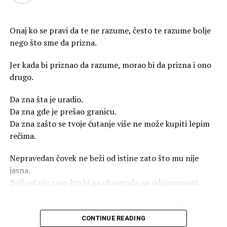
Onaj ko se pravi da te ne razume, često te razume bolje
nego što sme da prizna.
Jer kada bi priznao da razume, morao bi da prizna i ono
drugo.
Da zna šta je uradio.
Da zna gde je prešao granicu.
Da zna zašto se tvoje ćutanje više ne može kupiti lepim
rečima.
Nepravedan čovek ne beži od istine zato što mu nije
RELATED TOPICS:
jasna.
Beži od nje zato što bi ga obavezala na odgovornost.
UP NEXT
Ljiljana Vulic Perkovic….Naucila sam..
A odgovornost je teret koji ne može da nosi svako.
DON'T MISS
Susret izvrsnosti u Splitu: Blanka Vlašić i Krešimir Tabak
CONTINUE READING