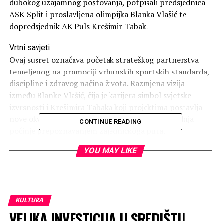
dubokog uzajamnog poštovanja, potpisali predsjednica
ASK Split i proslavljena olimpijka Blanka Vlašić te
dopredsjednik AK Puls Krešimir Tabak.
Vrtni savjeti
Ovaj susret označava početak strateškog partnerstva
temeljenog na promociji vrhunskih sportskih standarda,
discipline i zdravog načina života. Razmjena vizija
između Blanke Vlašić, čija je karijera simbol svjetske
izvrsnosti i Krešimira Tabaka koji projektima postavlja
nove okvire djelovanja, potvrda je da prava suradnja
CONTINUE READING
počinje prepoznavanjem zajedničkoga puta.
YOU MAY LIKE
KULTURA
VELIKA INVESTICIJA U SREDIŠTU