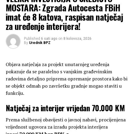
MOSTARA: Zgrada Autocesta FBiH
imat će 8 katova, raspisan natječaj
za uređenje interijera!
Published
6 sati ago
on
8 kolovoza, 2026
Zadovoljstvo susretom nije skrivala predsjednica ASK
By
Urednik BPZ
Split.
„Iznimno mi je drago što smo u AK Pulsu prepoznali
Objava natječaja za projekt unutarnjeg uređenja
partnere koji na isti način vrednuju trud i
pokazuje da se paralelno s vanjskim građevinskim
profesionalnost. Ovakve su suradnje upravo ono što
radovima detaljno priprema opremanje prostora kako bi
našem sportu treba – autentično povezivanje onih koji
se objekt odmah po završetku gradnje mogao staviti u
sport i izvrsnost žive svaki dan“, istaknula je Blanka
funkciju.
Vlašić.
Natječaj za interijer vrijedan 70.000 KM
Krešimir Tabak, također je naglasio važnost
institucionalnog i ljudskog povezivanja.
Prema službenoj obavijesti o javnoj nabavi, procijenjena
vrijednost ugovora za izradu projekta interijera
„Memorandum je više od formalne suradnje naših