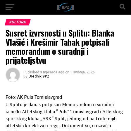
KULTURA
Susret izvrsnosti u Splitu: Blanka
Vlašić i Krešimir Tabak potpisali
memorandum o suradnji i
prijateljstvu
Published
3 mjeseca ago
on
1 svibnja, 2026
By
Urednik BPZ
Foto: AK Puls Tomislavgrad
U Splitu je danas potpisan Memorandum o suradnji
između Atletskog kluba “Puls” Tomislavgrad i Atletskog
sportskog kluba „ASK“ Split, jednog od najtrofejnijih
atletskih kolektiva u regiji. Dokument su, u ozračju