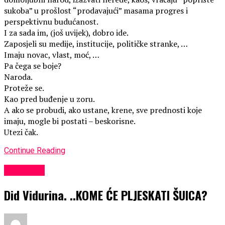
sukoba” u prošlost “prodavajući” masama progres i
perspektivnu budućanost.
I za sada im, (još uvijek), dobro ide.
Zaposjeli su medije, institucije, političke stranke, …
Imaju novac, vlast, moć, …
Pa čega se boje?
Naroda.
Proteže se.
Kao pred buđenje u zoru.
A ako se probudi, ako ustane, krene, sve prednosti koje
imaju, mogle bi postati – beskorisne.
Utezi čak.
Continue Reading
KULTURA
Did Vidurina. ..KOME ĆE PLJESKATI ŠUICA?