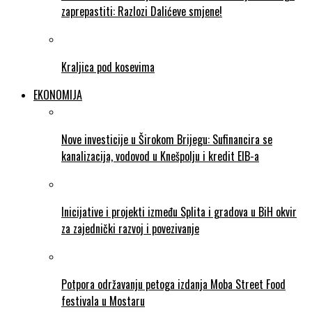
zaprepastiti: Razlozi Dalićeve smjene!
Kraljica pod kosevima
EKONOMIJA
Nove investicije u Širokom Brijegu: Sufinancira se
kanalizacija, vodovod u Knešpolju i kredit EIB-a
Inicijative i projekti između Splita i gradova u BiH okvir
za zajednički razvoj i povezivanje
Potpora održavanju petoga izdanja Moba Street Food
festivala u Mostaru