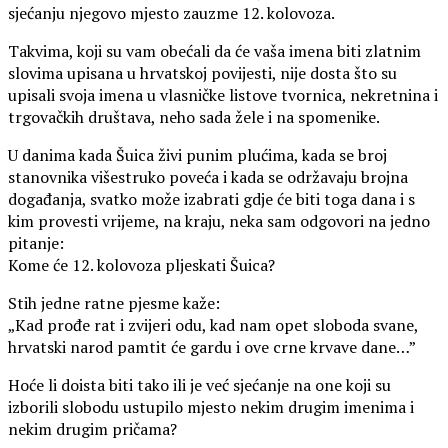
sjećanju njegovo mjesto zauzme 12. kolovoza.
Takvima, koji su vam obećali da će vaša imena biti zlatnim
slovima upisana u hrvatskoj povijesti, nije dosta što su
upisali svoja imena u vlasničke listove tvornica, nekretnina i
trgovačkih društava, neho sada žele i na spomenike.
U danima kada Šuica živi punim plućima, kada se broj
stanovnika višestruko poveća i kada se održavaju brojna
događanja, svatko može izabrati gdje će biti toga dana i s
kim provesti vrijeme, na kraju, neka sam odgovori na jedno
pitanje:
Kome će 12. kolovoza pljeskati Šuica?
Stih jedne ratne pjesme kaže:
„Kad prođe rat i zvijeri odu, kad nam opet sloboda svane,
hrvatski narod pamtit će gardu i ove crne krvave dane…”
Hoće li doista biti tako ili je već sjećanje na one koji su
izborili slobodu ustupilo mjesto nekim drugim imenima i
nekim drugim pričama?