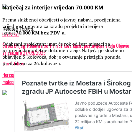
Natječaj za interijer vrijedan 70.000 KM
Prema službenoj obavijesti o javnoj nabavi, procijenjena
vrijednost ugovora za izradu projekta interijera
Related Topics:
iznosi
70.000 KM bez PDV-a
.
Up Next
Odabrani projektant imat će rok od šest mjeseci za
Široki Brijeg: Renovira se ‘Paradžikova kuća’, postavljena skela Objavio
pripremu kompletne dokumentacije. Natječaj je službeno
Vrisak.info 27/09/2025
objavljen 5. kolovoza, dok je otvaranje pristiglih ponuda
predviđeno za 26. kolovoza.
Don't Miss
Hercegovac kupio zapuštenu zagrebačku zgradu i planira uredske i
maloprodajne prostore