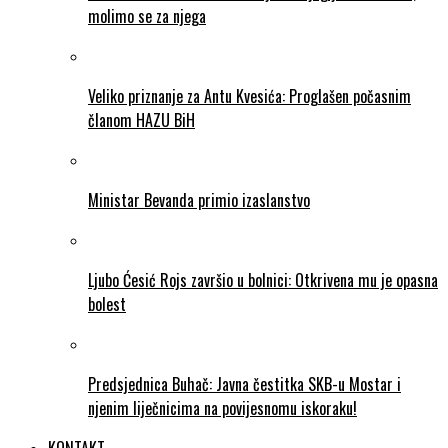
molimo se za njega
Veliko priznanje za Antu Kvesića: Proglašen počasnim
članom HAZU BiH
Ministar Bevanda primio izaslanstvo
Ljubo Ćesić Rojs završio u bolnici: Otkrivena mu je opasna
bolest
Predsjednica Buhač: Javna čestitka SKB-u Mostar i
njenim liječnicima na povijesnomu iskoraku!