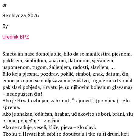
on
8 kolovoza, 2026
By
Urednik BPZ
Smeta im naše domoljublje, bilo da se manifestira pjesnom,
pokličem, simbolom, znakom, datumom, sjećanjem,
uspomenom, tugom, žaljenjem, radosti, slavljem, …
Bilo koja pjesma, pozdrav, poklič, simbol, znak, datum, čin,
emocija kojom se obilježava mučeništvo, tuguje za žrtvom ili
pak slavi pobjeda, Hrvatu je, (u njihovim bolesnim glavama)
– nedopušten čin!
Ako je Hrvat ozbiljan, zabrinut, “tajnovit”, (po njima) – zlo
sprema.
Ako je snažan, odlučan, hrabar, učinkovito se bori, brani, zlu
otima, pobjeđuje – zlo čini.
Ako se raduje, veseli, kliče, pjeva – zlo slavi.
Tko su ti Hrvati koji sebi to dopuštaju i tko su ti drugi, koji