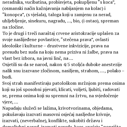
neradnika, vucibatina, probisvjeta, pokupljenu “s koca”,
(osmanski način kažnjavanja nabijanjem na kolac) i
“konopca”, (s vješala), taloga koji u zamjenu za nerad,
uhljebljenje, sinekuru, nagradu, …, bio, (i ostao), spreman
na zločine.
To je drugi i treči naraštaj crvene aristokracije uplašen za
svoje naslijeđene povlastice, “stečena prava”, ovlasti
ideološke i kulturne – drustvene inkvizicije, prava na
presudu bez suda na koju nema priziva ni žalbe, prava na
vlast bez izbora, na javni linč, na …
Osjetili su da se narod, nakon 4/5 stoljća duboke anestezije
nalik snu izazvane zločinom, nasiljem, strahom, … , polako –
budi.
Svoj strah manifestiraju patološkom mržnjom prema onima
koji su još sposobni pjevati, klicati, voljeti, ljubiti, radovati
se, prema onima koji su spremni na žrtvu, na svjedočenje
vjere, …
Napadaju služeći se lažima, krivotvorinama, objedama,
pokušavaju izazvati masovni osjećaj nasljedne krivnje,
izazvati, (neverbalne), konflikte, sukobiti državu i
domoljubni narod, izazvati nerede, kaos, vraćaju “poprište