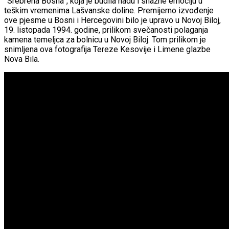
”Srebrena Bosna”, koja je budila nadu i snažne emociju u
teškim vremenima Lašvanske doline. Premijerno izvođenje
ove pjesme u Bosni i Hercegovini bilo je upravo u Novoj Biloj,
19. listopada 1994. godine, prilikom svečanosti polaganja
kamena temeljca za bolnicu u Novoj Biloj. Tom prilikom je
snimljena ova fotografija Tereze Kesovije i Limene glazbe
Nova Bila.
Continue Reading
You may like
KULTURA
VELIKA INVESTICIJA U SREDIŠTU MOSTARA:
Zgrada Autocesta FBiH imat će 8 katova,