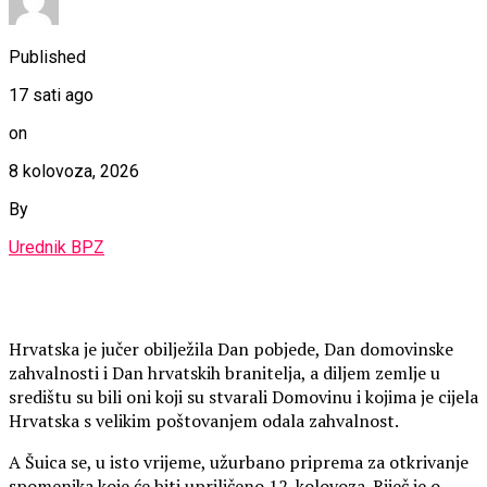
Published
17 sati ago
on
8 kolovoza, 2026
By
Urednik BPZ
Hrvatska je jučer obilježila Dan pobjede, Dan domovinske
zahvalnosti i Dan hrvatskih branitelja, a diljem zemlje u
središtu su bili oni koji su stvarali Domovinu i kojima je cijela
Hrvatska s velikim poštovanjem odala zahvalnost.
A Šuica se, u isto vrijeme, užurbano priprema za otkrivanje
spomenika koje će biti upriličeno 12. kolovoza. Riječ je o