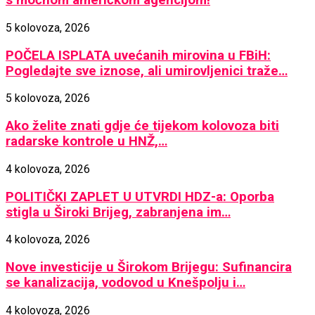
s moćnom američkom agencijom!
5 kolovoza, 2026
POČELA ISPLATA uvećanih mirovina u FBiH:
Pogledajte sve iznose, ali umirovljenici traže…
5 kolovoza, 2026
Ako želite znati gdje će tijekom kolovoza biti
radarske kontrole u HNŽ,…
4 kolovoza, 2026
POLITIČKI ZAPLET U UTVRDI HDZ-a: Oporba
stigla u Široki Brijeg, zabranjena im…
4 kolovoza, 2026
Nove investicije u Širokom Brijegu: Sufinancira
se kanalizacija, vodovod u Knešpolju i…
4 kolovoza, 2026