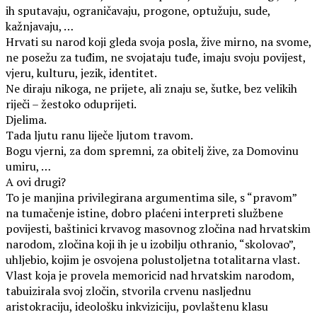
ih sputavaju, ograničavaju, progone, optužuju, sude,
kažnjavaju, …
Hrvati su narod koji gleda svoja posla, žive mirno, na svome,
ne posežu za tuđim, ne svojataju tuđe, imaju svoju povijest,
vjeru, kulturu, jezik, identitet.
Ne diraju nikoga, ne prijete, ali znaju se, šutke, bez velikih
riječi – žestoko oduprijeti.
Djelima.
Tada ljutu ranu liječe ljutom travom.
Bogu vjerni, za dom spremni, za obitelj žive, za Domovinu
umiru, …
A ovi drugi?
To je manjina privilegirana argumentima sile, s “pravom”
na tumačenje istine, dobro plaćeni interpreti službene
povijesti, baštinici krvavog masovnog zločina nad hrvatskim
narodom, zločina koji ih je u izobilju othranio, “skolovao”,
uhljebio, kojim je osvojena polustoljetna totalitarna vlast.
Vlast koja je provela memoricid nad hrvatskim narodom,
tabuizirala svoj zločin, stvorila crvenu nasljednu
aristokraciju, ideološku inkviziciju, povlaštenu klasu