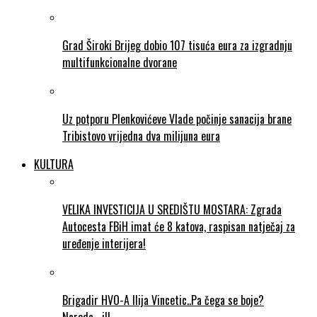
Grad Široki Brijeg dobio 107 tisuća eura za izgradnju
multifunkcionalne dvorane
Uz potporu Plenkovićeve Vlade počinje sanacija brane
Tribistovo vrijedna dva milijuna eura
KULTURA
VELIKA INVESTICIJA U SREDIŠTU MOSTARA: Zgrada
Autocesta FBiH imat će 8 katova, raspisan natječaj za
uređenje interijera!
Brigadir HVO-A Ilija Vincetic..Pa čega se boje?