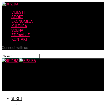
VIJESTI
SPORT
EKONOMIJA
KULTURA
SCENA
ZDRAVLJE
KONTAKT
Connect with us
BPZ.BA
Iz rukopisa Ministra Bojana Domića…. Tereza Kesovija večeras
ponovno u Novoj Biloj!….
VIJESTI