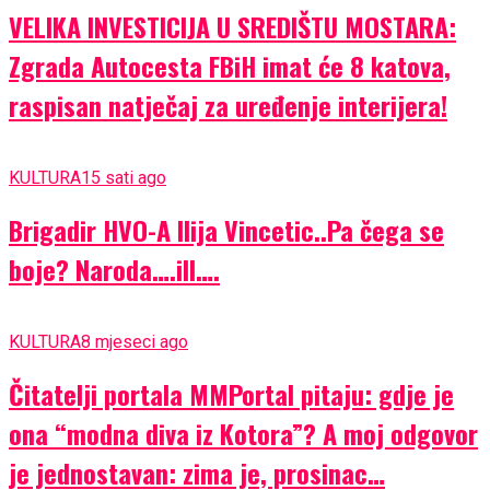
VELIKA INVESTICIJA U SREDIŠTU MOSTARA:
Zgrada Autocesta FBiH imat će 8 katova,
raspisan natječaj za uređenje interijera!
KULTURA
15 sati ago
Brigadir HVO-A Ilija Vincetic..Pa čega se
boje? Naroda….ill….
KULTURA
8 mjeseci ago
Čitatelji portala MMPortal pitaju: gdje je
ona “modna diva iz Kotora”? A moj odgovor
je jednostavan: zima je, prosinac…