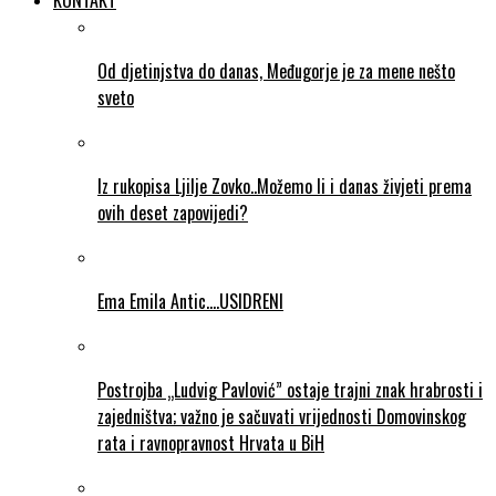
KONTAKT
Od djetinjstva do danas, Međugorje je za mene nešto
sveto
Iz rukopisa Ljilje Zovko..Možemo li i danas živjeti prema
ovih deset zapovijedi?
Ema Emila Antic….USIDRENI
Postrojba „Ludvig Pavlović” ostaje trajni znak hrabrosti i
zajedništva; važno je sačuvati vrijednosti Domovinskog
rata i ravnopravnost Hrvata u BiH