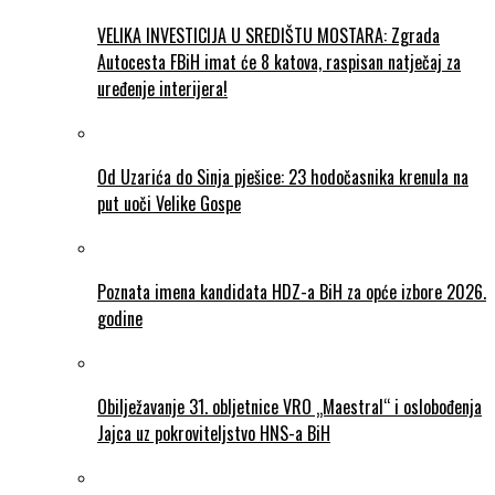
VELIKA INVESTICIJA U SREDIŠTU MOSTARA: Zgrada
Autocesta FBiH imat će 8 katova, raspisan natječaj za
uređenje interijera!
Od Uzarića do Sinja pješice: 23 hodočasnika krenula na
put uoči Velike Gospe
Poznata imena kandidata HDZ-a BiH za opće izbore 2026.
godine
Obilježavanje 31. obljetnice VRO „Maestral“ i oslobođenja
Jajca uz pokroviteljstvo HNS-a BiH