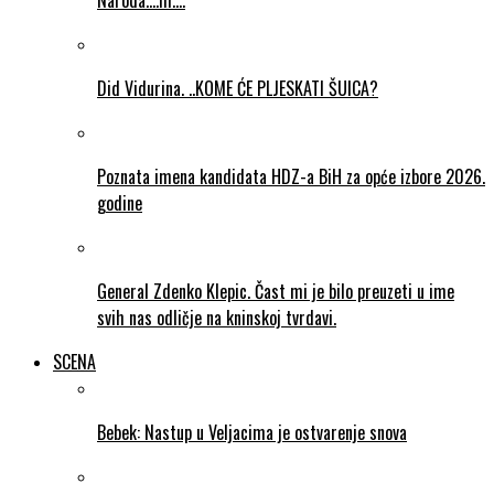
Naroda….ill….
Did Vidurina. ..KOME ĆE PLJESKATI ŠUICA?
Poznata imena kandidata HDZ-a BiH za opće izbore 2026.
godine
General Zdenko Klepic. Čast mi je bilo preuzeti u ime
svih nas odličje na kninskoj tvrdavi.
SCENA
Bebek: Nastup u Veljacima je ostvarenje snova