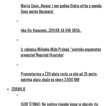
Marija Cosic…Najava: I ove godine Dječja utrka u povodu
Dana općine Busovača!
Ivka Ilic Kovacevic…ČOVJEK SA DVA SRCA..
Iz rukopisa Miljenka Mide Prskala “svjetsko nogometno
prvenstvo”Naprijed Hrvatska!
Prosvjetarima u ŽZH plaće rastu za više od 25 posto,
početna plaća skače na skoro 2.000 KM!
ZDRAVLJE
IGOR ŠTIMAC: Ne sudimo čovjeku kojeg je obuzelo zlo,