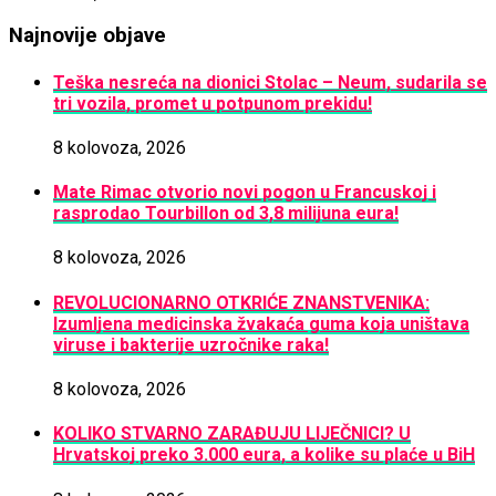
Najnovije objave
Teška nesreća na dionici Stolac – Neum, sudarila se
tri vozila, promet u potpunom prekidu!
8 kolovoza, 2026
Mate Rimac otvorio novi pogon u Francuskoj i
rasprodao Tourbillon od 3,8 milijuna eura!
8 kolovoza, 2026
REVOLUCIONARNO OTKRIĆE ZNANSTVENIKA:
Izumljena medicinska žvakaća guma koja uništava
viruse i bakterije uzročnike raka!
8 kolovoza, 2026
KOLIKO STVARNO ZARAĐUJU LIJEČNICI? U
Hrvatskoj preko 3.000 eura, a kolike su plaće u BiH