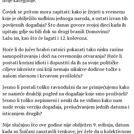
dvije kategorije.
Čovjek se pritom mora zapitati: kako je živjeti u vremenu
koje je obilježilo sudbinu jednoga naroda, a ostati izvan tih
povijesnih događaja? Što danas govore svojoj djeci kada ih
upitaju gdje su bili dok su drugi branili Domovinu?
Lažu im, kao što će lagati i 12. kolovoza.
Hoće li do jučer hrabri ratnici pokazati tako nisku razinu
samopoštovanja i doći na ceremoniju otvaranja? Hoće li
postati korisni idioti i dopustiti da ih za svoje političke
ciljeve iskoriste oni koji nemaju nikakve dodirne točke s
našom slavnom i krvavom prošlošću?
Jesmo li postali toliko ravnodušni da ne primjećujemo kako
se nameće drukčiji pogled na događaje koje smo proživjeli?
Jesmo li toliko nepismeni i neuki da ne vidimo kako nam
nude svoju verziju događaja, prešućivanjem jednih datuma i
isticanjem drugih?
Nije slučajno što ove godine nije obilježen 9. svibnja, datum
kada su Šuičani zaustavili tenkove, jer žele da u kolektivnom