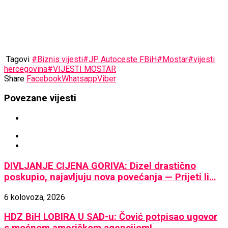
Tagovi
#Biznis vijesti
#JP Autoceste FBiH
#Mostar
#vijesti
hercegovina
#VIJESTI MOSTAR
Share
Facebook
Whatsapp
Viber
Povezane vijesti
DIVLJANJE CIJENA GORIVA: Dizel drastično
poskupio, najavljuju nova povećanja — Prijeti li…
6 kolovoza, 2026
HDZ BiH LOBIRA U SAD-u: Čović potpisao ugovor