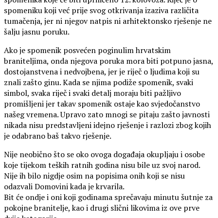
spomeniku koji već prije svog otkrivanja izaziva različita
tumačenja, jer ni njegov natpis ni arhitektonsko rješenje ne
šalju jasnu poruku.
Ako je spomenik posvećen poginulim hrvatskim
braniteljima, onda njegova poruka mora biti potpuno jasna,
dostojanstvena i nedvojbena, jer je riječ o ljudima koji su
znali zašto ginu. Kada se njima podiže spomenik, svaki
simbol, svaka riječ i svaki detalj moraju biti pažljivo
promišljeni jer takav spomenik ostaje kao svjedočanstvo
našeg vremena. Upravo zato mnogi se pitaju zašto javnosti
nikada nisu predstavljeni idejno rješenje i razlozi zbog kojih
je odabrano baš takvo rješenje.
Nije neobično što se oko ovoga događaja okupljaju i osobe
koje tijekom teških ratnih godina nisu bile uz svoj narod.
Nije ih bilo nigdje osim na popisima onih koji se nisu
odazvali Domovini kada je krvarila.
Bit će ondje i oni koji godinama sprečavaju minutu šutnje za
pokojne branitelje, kao i drugi slični likovima iz ove prve