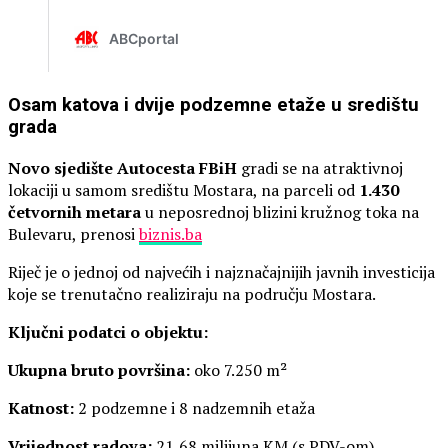
Osam katova i dvije podzemne etaže u središtu
grada
Novo sjedište Autocesta FBiH
gradi se na atraktivnoj
lokaciji u samom središtu Mostara, na parceli od
1.430
četvornih metara
u neposrednoj blizini kružnog toka na
Bulevaru, prenosi
biznis.ba
Riječ je o jednoj od najvećih i najznačajnijih javnih investicija
koje se trenutačno realiziraju na području Mostara.
Ključni podatci o objektu:
Ukupna bruto površina:
oko 7.250 m²
Katnost:
2 podzemne i 8 nadzemnih etaža
Vrijednost radova:
21,68 milijuna KM (s PDV-om)