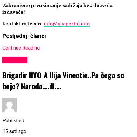
Zabranjeno preuzimanje sadržaja bez dozvola
izdavača!
Kontaktirajte nas:
info@abcportal.info
Posljednji članci
Continue Reading
KULTURA
Brigadir HVO-A Ilija Vincetic..Pa čega se
boje? Naroda….ill….
Published
15 sati ago