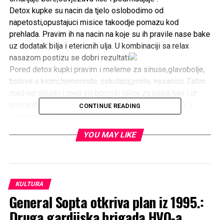
Detox kupke su nacin da tjelo oslobodimo od
napetosti,opustajuci misice takoodje pomazu kod
prehlada. Pravim ih na nacin na koje su ih pravile nase bake
uz dodatak bilja i etericnih ulja. U kombinaciji sa relax
nasazom postizu se dobri rezultati
Pored detox kupki pravim i meleme za sinuse,glavobolje,
bolove u kicmi,hemoroide, cirkulacij,proliv, nesanicu Zatim
med od sisarki i med od borovih iglica za pluca kao i dr
preparate pomazu kod upale pluca,bronhitisa,astme i
CONTINUE READING
ciscenja pluca. Uz to naravno i prrparate za imunitet –
mjesavina ljekovitog bilja i meda Uglavnom pravim po
YOU MAY LIKE
potrebi
RELATED TOPICS:
KULTURA
UP NEXT
General Sopta otkriva plan iz 1995.:
Velika radost u Širokom Brijegu, u jednom danu kršteno
Druga gardijska brigada HVO-a
11 beba