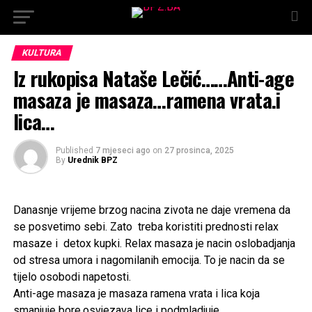
KULTURA
Iz rukopisa Nataše Lečić……Anti-age
masaza je masaza…ramena vrata.i
lica…
Published
7 mjeseci ago
on
27 prosinca, 2025
By
Urednik BPZ
Danasnje vrijeme brzog nacina zivota ne daje vremena da
se posvetimo sebi. Zato treba koristiti prednosti relax
masaze i detox kupki. Relax masaza je nacin oslobadjanja
od stresa umora i nagomilanih emocija. To je nacin da se
tijelo osobodi napetosti.
Anti-age masaza je masaza ramena vrata i lica koja
smanjuje bore,osvjezava lice i podmladjuje .