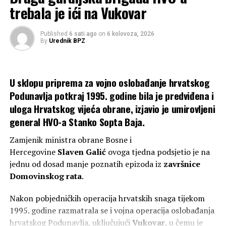
trebala je ići na Vukovar
DON'T MISS
Jagoda Savic…Mozda…
Published
6 sati ago
on
6 kolovoza, 2026
By
Urednik BPZ
U sklopu priprema za vojno oslobađanje hrvatskog
Podunavlja potkraj 1995. godine bila je predviđena i
uloga Hrvatskog vijeća obrane, izjavio je umirovljeni
general HVO-a Stanko Sopta Baja.
Zamjenik ministra obrane Bosne i
Hercegovine
Slaven
Galić
ovoga tjedna podsjetio je na
jednu od dosad manje poznatih epizoda iz
završnice
Domovinskog rata
.
Nakon pobjedničkih operacija hrvatskih snaga tijekom
1995. godine razmatrala se i vojna operacija oslobađanja
hrvatskog Podunavlja, uključujući
Vukovar
, u čemu je