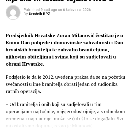
Ne čuvaj nista za posebne prilike
Published
9 sati ago
on
6 kolovoza, 2026
Biti živ je posebna prilika.!
By
Urednik BPZ
Tako su vezivale neprijateljske pričuve i omogućavale
brže napredovanje Hrvatske vojske prema državnoj
Anđelka Krajnović -Angela@
granici Republike Hrvatske.
Predsjednik Hrvatske Zoran Milanović čestitao je u
Kninu Dan pobjede i domovinske zahvalnosti i Dan
Nakon veličanstvene Oluje, uslijedila je operacija
hrvatskih branitelja te zahvalio braniteljima,
Maestral, također operacija golemih razmjera. Njome je
njihovim obiteljima i svima koji su sudjelovali u
oslobođen velik prostor Bosne i Hercegovine, osigurana
obrani Hrvatske.
je Bihaćka krajina, a u sljedećoj je fazi oslobođen i
kraljevski grad Jajce.
Podsjetio je da je 2012. uvedena praksa da se na početku
svečanosti u ime branitelja obrati jedan od sudionika
Potom je uslijedila operacija Južni potez tijekom koje su
ratnih operacija.
hrvatske snage napredovale prostorom između Sane i
Vrbasa te stigle nadomak Banje Luke. Srpske su snage,
– Od branitelja i onih koji su sudjelovali u tim
nakon gubitka velikog dijela teritorija koji su do tada
operacijama najtočnije, najvjerodostojnije, a s odmakom
držale pod nadzorom, prisiljene za pregovarački stol.
vremena i najhladnije, može se čuti što se događalo. Svi
Hrvatske snage stigle su na Manjaču i do hidroelektrane
mi ostali smo dopuna, rekao je Milanović.
Bočac, čime je stvoren snažan vojni pritisak koji je bitno