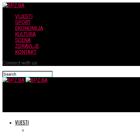
VIJESTI
SPORT
EKONOMIJA
KULTURA
SCENA
ZDRAVLJE
KONTAKT
Connect with us
BPZ.BA
Klauzura HDZ-a BiH u četvrtak i petak u Neumu
VIJESTI