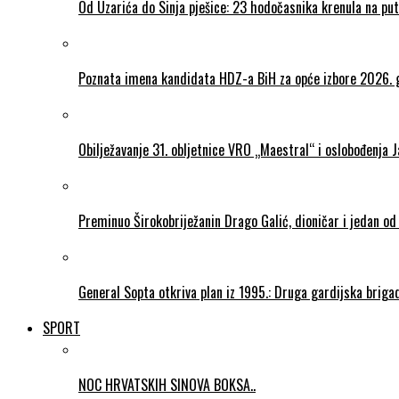
Od Uzarića do Sinja pješice: 23 hodočasnika krenula na put
Poznata imena kandidata HDZ-a BiH za opće izbore 2026. 
Obilježavanje 31. obljetnice VRO „Maestral“ i oslobođenja 
Preminuo Širokobriježanin Drago Galić, dioničar i jedan od
General Sopta otkriva plan iz 1995.: Druga gardijska briga
SPORT
NOC HRVATSKIH SINOVA BOKSA..