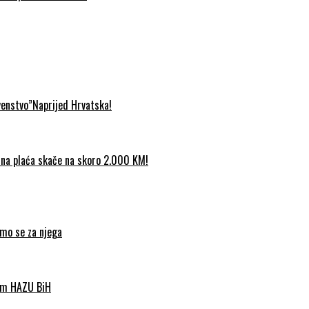
venstvo”Naprijed Hrvatska!
etna plaća skače na skoro 2.000 KM!
imo se za njega
nom HAZU BiH