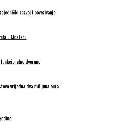
zajednički razvoj i povezivanje
vala u Mostaru
tifunkcionalne dvorane
stovo vrijedna dva milijuna eura
godine