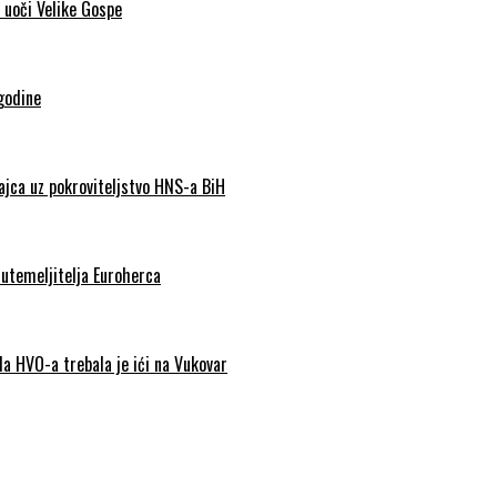
 uoči Velike Gospe
godine
Jajca uz pokroviteljstvo HNS-a BiH
 utemeljitelja Euroherca
da HVO-a trebala je ići na Vukovar