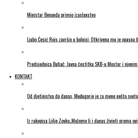
Ministar Bevanda primio izaslanstvo
Ljubo Ćesić Rojs završio u bolnici: Otkrivena mu je opasna 
Predsjednica Buhač: Javna čestitka SKB-u Mostar i njenim 
KONTAKT
Od djetinjstva do danas, Međugorje je za mene nešto sveto
Iz rukopisa Ljilje Zovko..Možemo li i danas živjeti prema ov