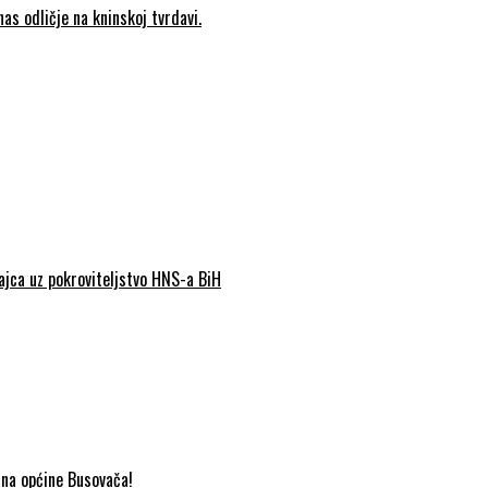
as odličje na kninskoj tvrdavi.
Jajca uz pokroviteljstvo HNS-a BiH
ana općine Busovača!