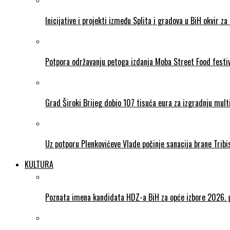
Inicijative i projekti između Splita i gradova u BiH okvir za 
Potpora održavanju petoga izdanja Moba Street Food festi
Grad Široki Brijeg dobio 107 tisuća eura za izgradnju mul
Uz potporu Plenkovićeve Vlade počinje sanacija brane Tribi
KULTURA
Poznata imena kandidata HDZ-a BiH za opće izbore 2026. 