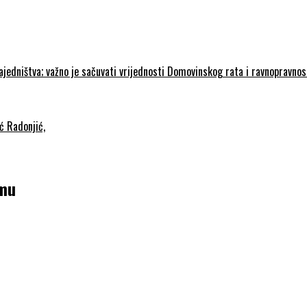
zajedništva; važno je sačuvati vrijednosti Domovinskog rata i ravnopravno
ć Radonjić,
umu