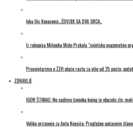
Ivka Ilic Kovacevic…ČOVJEK SA DVA SRCA..
Iz rukopisa Miljenka Mide Prskala “svjetsko nogometno pr
Prosvjetarima u ŽZH plaće rastu za više od 25 posto, poč
ZDRAVLJE
IGOR ŠTIMAC: Ne sudimo čovjeku kojeg je obuzelo zlo, mol
Veliko priznanje za Antu Kvesića: Proglašen počasnim čla