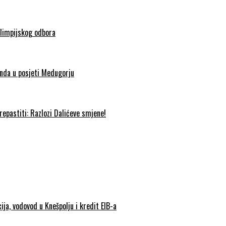
olimpijskog odbora
nda u posjeti Medugorju
epastiti: Razlozi Dalićeve smjene!
ija, vodovod u Knešpolju i kredit EIB-a