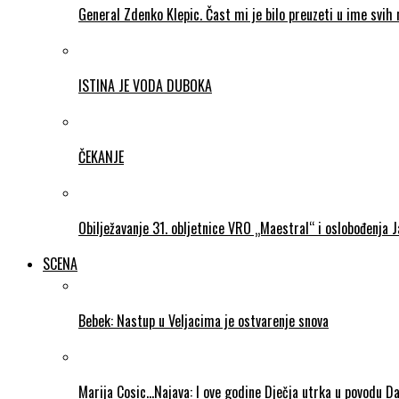
General Zdenko Klepic. Čast mi je bilo preuzeti u ime svih n
ISTINA JE VODA DUBOKA
ČEKANJE
Obilježavanje 31. obljetnice VRO „Maestral“ i oslobođenja 
SCENA
Bebek: Nastup u Veljacima je ostvarenje snova
Marija Cosic…Najava: I ove godine Dječja utrka u povodu D