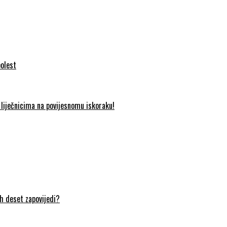
bolest
liječnicima na povijesnomu iskoraku!
ih deset zapovijedi?