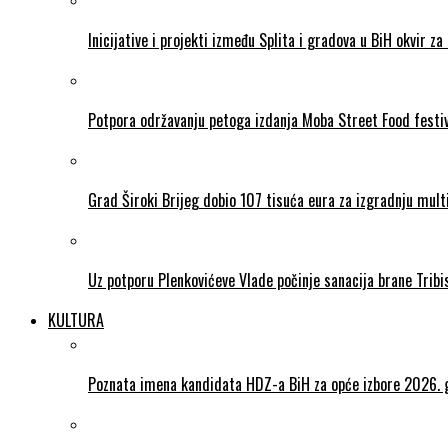
Inicijative i projekti između Splita i gradova u BiH okvir za 
Potpora održavanju petoga izdanja Moba Street Food festi
Grad Široki Brijeg dobio 107 tisuća eura za izgradnju mul
Uz potporu Plenkovićeve Vlade počinje sanacija brane Tribi
KULTURA
Poznata imena kandidata HDZ-a BiH za opće izbore 2026. 