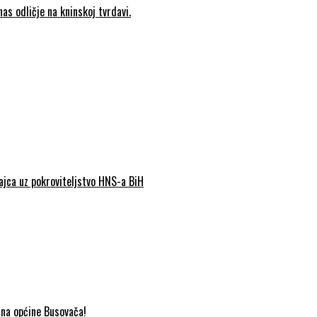
as odličje na kninskoj tvrdavi.
Jajca uz pokroviteljstvo HNS-a BiH
ana općine Busovača!