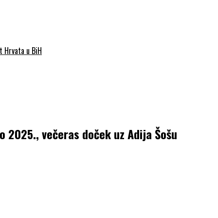
st Hrvata u BiH
 2025., večeras doček uz Adija Šošu