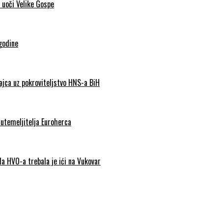
 uoči Velike Gospe
godine
Jajca uz pokroviteljstvo HNS-a BiH
 utemeljitelja Euroherca
da HVO-a trebala je ići na Vukovar