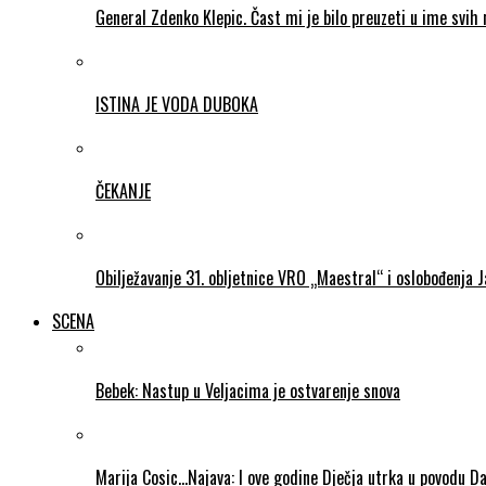
General Zdenko Klepic. Čast mi je bilo preuzeti u ime svih n
ISTINA JE VODA DUBOKA
ČEKANJE
Obilježavanje 31. obljetnice VRO „Maestral“ i oslobođenja 
SCENA
Bebek: Nastup u Veljacima je ostvarenje snova
Marija Cosic…Najava: I ove godine Dječja utrka u povodu D