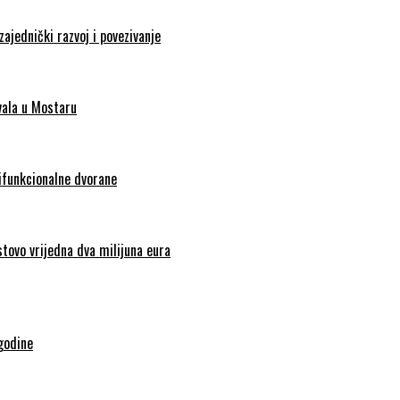
zajednički razvoj i povezivanje
vala u Mostaru
tifunkcionalne dvorane
stovo vrijedna dva milijuna eura
godine