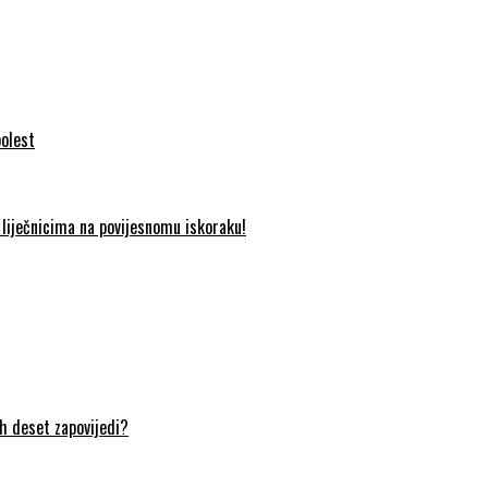
bolest
liječnicima na povijesnomu iskoraku!
ih deset zapovijedi?