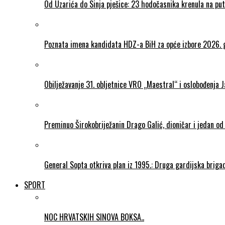
Od Uzarića do Sinja pješice: 23 hodočasnika krenula na put
Poznata imena kandidata HDZ-a BiH za opće izbore 2026. 
Obilježavanje 31. obljetnice VRO „Maestral“ i oslobođenja 
Preminuo Širokobriježanin Drago Galić, dioničar i jedan od
General Sopta otkriva plan iz 1995.: Druga gardijska briga
SPORT
NOC HRVATSKIH SINOVA BOKSA..