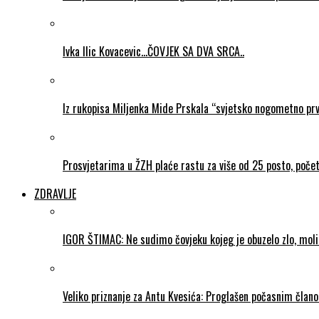
Ivka Ilic Kovacevic…ČOVJEK SA DVA SRCA..
Iz rukopisa Miljenka Mide Prskala “svjetsko nogometno pr
Prosvjetarima u ŽZH plaće rastu za više od 25 posto, poč
ZDRAVLJE
IGOR ŠTIMAC: Ne sudimo čovjeku kojeg je obuzelo zlo, mol
Veliko priznanje za Antu Kvesića: Proglašen počasnim čla