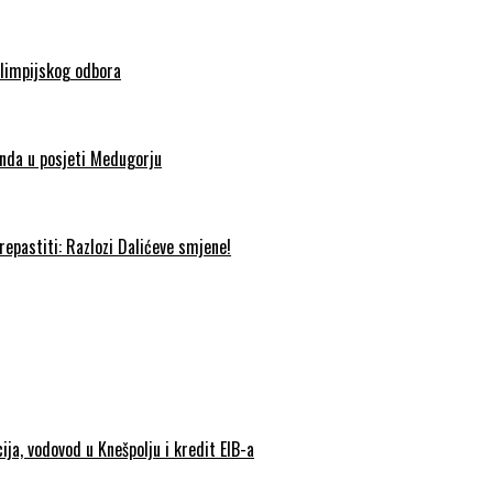
olimpijskog odbora
nda u posjeti Medugorju
epastiti: Razlozi Dalićeve smjene!
ija, vodovod u Knešpolju i kredit EIB-a