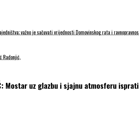
zajedništva; važno je sačuvati vrijednosti Domovinskog rata i ravnopravno
ć Radonjić,
star uz glazbu i sjajnu atmosferu ispratio