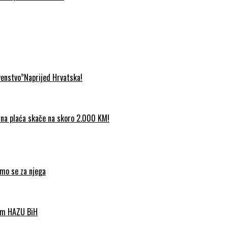
venstvo”Naprijed Hrvatska!
etna plaća skače na skoro 2.000 KM!
imo se za njega
nom HAZU BiH