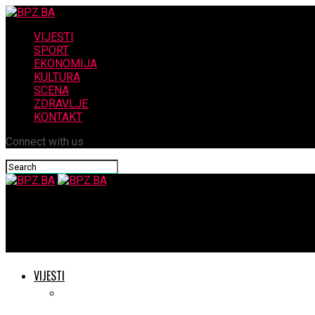
VIJESTI
SPORT
EKONOMIJA
KULTURA
SCENA
ZDRAVLJE
KONTAKT
Connect with us
BPZ.BA
GRADONAČELNIK MOSTARA DR.MARIO KORDIĆ: Mostar uz glazbu i sj
VIJESTI