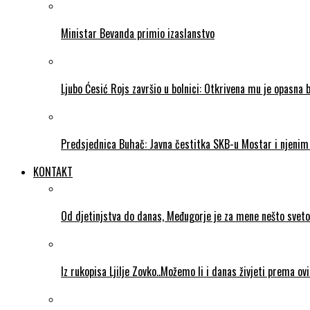
Ministar Bevanda primio izaslanstvo
Ljubo Ćesić Rojs završio u bolnici: Otkrivena mu je opasna 
Predsjednica Buhač: Javna čestitka SKB-u Mostar i njenim 
KONTAKT
Od djetinjstva do danas, Međugorje je za mene nešto sveto
Iz rukopisa Ljilje Zovko..Možemo li i danas živjeti prema ov