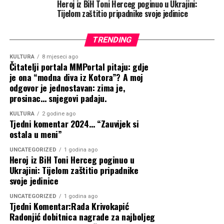
Heroj iz BiH Toni Herceg poginuo u Ukrajini:
Nego po tome šta uradi kada mu se pokaže istina koju
Tijelom zaštitio pripadnike svoje jedinice
više ne može da izbegne.
Tu se vidi ko ima savest.
TRENDING
A ko samo ima strah da mu maska ne padne pred
pogrešnim ljudima.
KULTURA
8 mjeseci ago
Čitatelji portala MMPortal pitaju: gdje
je ona “modna diva iz Kotora”? A moj
Jer istina ne uništava pravednog čoveka.
odgovor je jednostavan: zima je,
prosinac… snjegovi padaju.
Ona samo skida masku onome ko je od početka gradio
sebe na laži.
KULTURA
2 godine ago
Tjedni komentar 2024… “Zauvijek si
ostala u meni”
Autor: Jasmina Jovanovski
UNCATEGORIZED
1 godina ago
Heroj iz BiH Toni Herceg poginuo u
#istina #savest #granice #odgovornost #manipulacija
Ukrajini: Tijelom zaštitio pripadnike
#samopostovanje #emocionalnainteligencija
svoje jedinice
#psihologijazivota #unutrasnjimir
UNCATEGORIZED
1 godina ago
Tjedni Komentar:Rada Krivokapić
Radonjić dobitnica nagrade za najboljeg