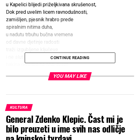
u Kapelici blijedi priželjkivana skrušenost,
Dok pred uvelim licem ravnodušnosti,
zamišljen, pjesnik hrabro prede
spiralnim nitima duha,
u nadutu trbuhu bučna vremena
od davne djetinje radosti
traži izgubljene ključeve
i ne sluti da je poslije
CONTINUE READING
bakina odlaska na onaj svijet
bakin stari tkalački stan posenilio,
YOU MAY LIKE
a iz djedove kamene nadvratnice
u modri suton suza je kanula.
Miljenka Koštro
KULTURA
General Zdenko Klepic. Čast mi je
bilo preuzeti u ime svih nas odličje
RELATED TOPICS:
na kninskoj tvrdavi.
UP NEXT