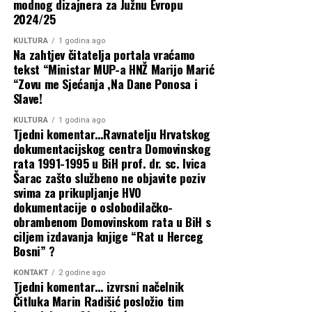
modnog dizajnera za Južnu Evropu
2024/25
KULTURA
1 godina ago
Na zahtjev čitatelja portala vraćamo
tekst “Ministar MUP-a HNŽ Marijo Marić
“Zovu me Sjećanja ,Na Dane Ponosa i
Slave!
KULTURA
1 godina ago
Tjedni komentar…Ravnatelju Hrvatskog
dokumentacijskog centra Domovinskog
rata 1991-1995 u BiH prof. dr. sc. Ivica
Šarac zašto službeno ne objavite poziv
svima za prikupljanje HVO
dokumentacije o oslobodilačko-
obrambenom Domovinskom rata u BiH s
ciljem izdavanja knjige “Rat u Herceg
Bosni” ?
KONTAKT
2 godine ago
Tjedni komentar… izvrsni načelnik
Čitluka Marin Radišić posložio tim