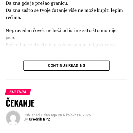
Da zna gde je prešao granicu.
Da zna zašto se tvoje ćutanje više ne može kupiti lepim
rečima.
Nepravedan čovek ne beži od istine zato što mu nije
jasna.
Beži od nje zato što bi ga obavezala na odgovornost.
A odgovornost je teret koji ne može da nosi svako.
CONTINUE READING
Zato se pravi zbunjen.
Zato izvrće smisao.
Zato od očiglednog pravi nesporazum.
Zato tvoju istinu pokušava da predstavi kao tvoju
KULTURA
preosetljivost.
ČEKANJE
Jer čovek koji zna težinu svoje krivice ne beži od
Published
1 dan ago
on
6 kolovoza, 2026
ogledala.
By
Urednik BPZ
Ne strepi od svedoka.