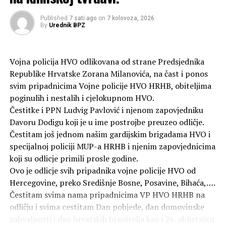
Više od 150 izaslanstava stiže na inauguraciju pape Lava
XIV.
Published
7 sati ago
on
7 kolovoza, 2026
By
Urednik BPZ
DON'T MISS
Gradonačelnik Kordić: U Mostaru su marginalizirani
Hrvati a ne Bošnjaci, evo i činjenica
Vojna policija HVO odlikovana od strane Predsjednika
Republike Hrvatske Zorana Milanovića, na čast i ponos
svim pripadnicima Vojne policije HVO HRHB, obiteljima
poginulih i nestalih i cjelokupnom HVO.
Čestitke i PPN Ludvig Pavlović i njenom zapovjedniku
Davoru Dodigu koji je u ime postrojbe preuzeo odličje.
Čestitam još jednom našim gardijskim brigadama HVO i
specijalnoj policiji MUP-a HRHB i njenim zapovjednicima
koji su odlicje primili prosle godine.
Ovo je odlicje svih pripadnika vojne policije HVO od
Hercegovine, preko Središnje Bosne, Posavine, Bihaća,….
Čestitam svima nama pripadnicima VP HVO HRHB na
odličju i svima cestitam Dan pobjede, dan domovinske
zahvalnosti i dan hrvatskih branitelja kao i 26. obljetnicu