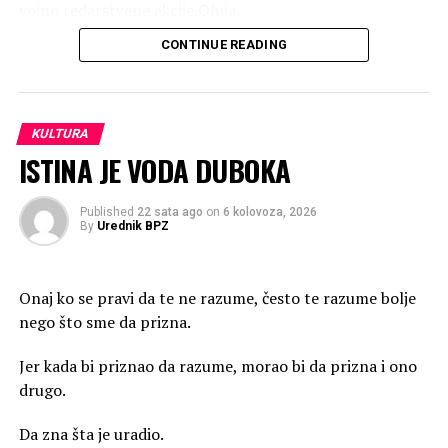
vojno redarstvene akcije Oluja.
CONTINUE READING
Čast mi je bilo preuzeti u ime svih nas odličje na kninskoj
tvrdavi.
KULTURA
ISTINA JE VODA DUBOKA
Published
22 sata ago
on
6 kolovoza, 2026
By
Urednik BPZ
Onaj ko se pravi da te ne razume, često te razume bolje
nego što sme da prizna.
Jer kada bi priznao da razume, morao bi da prizna i ono
drugo.
Da zna šta je uradio.