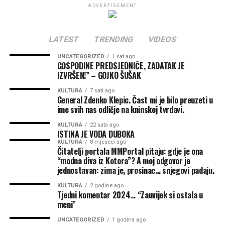
opere tragove. Ne kao rečenicu izgovorenu samo da bi
ADVERTISEMENT
ponovo dobio pristup.
Nego kao unutrašnju težinu koja ga menja.
LATEST
TRENDING
VIDEOS
UNCATEGORIZED
1 sat ago
A čovek bez savesti ne nosi krivicu.
GOSPODINE PREDSJEDNIČE, ZADATAK JE
IZVRŠEN!” – GOJKO ŠUŠAK
On nosi samo strah od razotkrivanja.
KULTURA
7 sati ago
Zato takvi ljudi ne pokušavaju da razumeju tvoju istinu.
General Zdenko Klepic. Čast mi je bilo preuzeti u
Oni pokušavaju da je utišaju. Ne zato što je netačna,
ime svih nas odličje na kninskoj tvrdavi.
nego zato što ima svedoka.
KULTURA
22 sata ago
A čovek koji se boji svedoka ne traži mir.
ISTINA JE VODA DUBOKA
KULTURA
8 mjeseci ago
Čitatelji portala MMPortal pitaju: gdje je ona
Traži način da ukloni tragove.
“modna diva iz Kotora”? A moj odgovor je
I to su one nevidljive terazije na kojima se najtačnije meri
jednostavan: zima je, prosinac… snjegovi padaju.
čovek.
KULTURA
2 godine ago
Ne po tome koliko lepo govori o sebi.
Tjedni komentar 2024… “Zauvijek si ostala u
Ne po tome koliko mirno izgleda pred drugima.
meni”
Ne po tome koliko vešto ume da objasni svoje postupke.
UNCATEGORIZED
1 godina ago