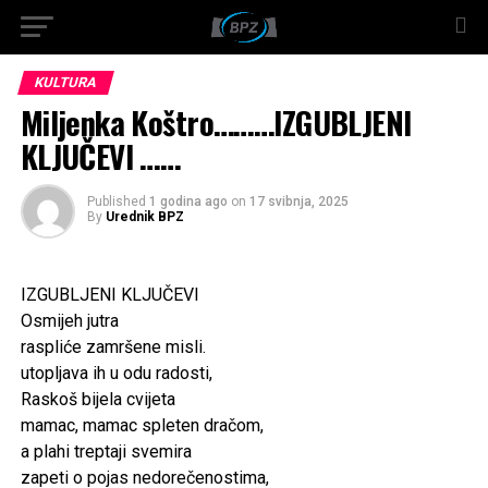
KULTURA
Miljenka Koštro………IZGUBLJENI
KLJUČEVI ……
Published
1 godina ago
on
17 svibnja, 2025
By
Urednik BPZ
IZGUBLJENI KLJUČEVI
Osmijeh jutra
raspliće zamršene misli.
utopljava ih u odu radosti,
Raskoš bijela cvijeta
mamac, mamac spleten dračom,
a plahi treptaji svemira
zapeti o pojas nedorečenostima,