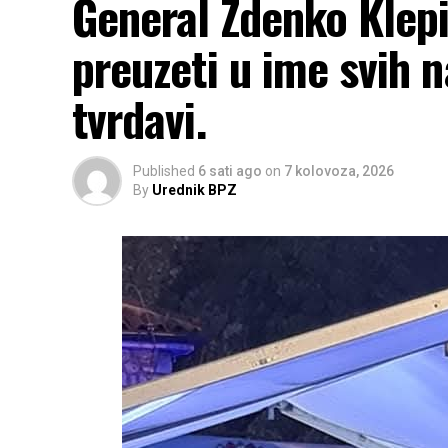
General Zdenko Klepic
preuzeti u ime svih n
tvrdavi.
Published
6 sati ago
on
7 kolovoza, 2026
By
Urednik BPZ