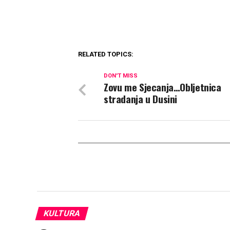
RELATED TOPICS:
DON'T MISS
Zovu me Sjecanja…Obljetnica
stradanja u Dusini
KULTURA