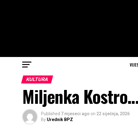
VIJE
KULTURA
Miljenka Kostro
Published
7 mjeseci ago
on
22 siječnja, 2026
By
Urednik BPZ