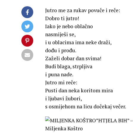
Jutro me za rukav povuče i reče:
Dobro ti jutro!
Iako je nebo oblačno
nasmiješi se,
i u oblacima ima neke draži,
dođu i prođu.
Zaželi dobar dan svima!
Budi blaga, strpljiva
i puna nade.
Jutro mi reče:
Pusti dan neka koritom mira
i ljubavi žubori,
s osmijehom na licu dočekaj večer.
Miljenka Koštro