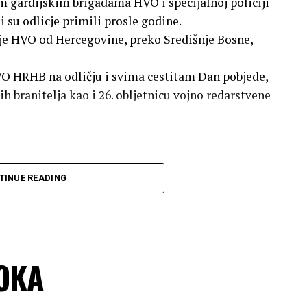
m gardijskim brigadama HVO i specijalnoj policiji
su odlicje primili prosle godine.
cije HVO od Hercegovine, preko Središnje Bosne,
 HRHB na odličju i svima cestitam Dan pobjede,
 branitelja kao i 26. obljetnicu vojno redarstvene
ičje na kninskoj tvrdavi.
TINUE READING
BOKA