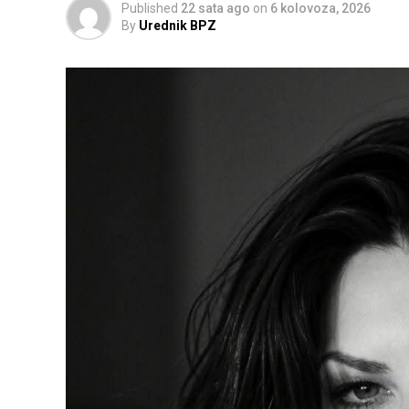
Published
22 sata ago
on
6 kolovoza, 2026
By
Urednik BPZ