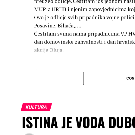
preuzeo odličje. Čestitam još jednom naši
MUP-a HRHB i njenim zapovjednicima koji 
Ovo je odlicje svih pripadnika vojne poli
Posavine, Bihaća,….
Čestitam svima nama pripadnicima VP HVO
dan domovinske zahvalnosti i dan hrvatskih
akcije Oluja.
Čast mi je bilo preuzeti u ime svih nas odl
CON
KULTURA
ISTINA JE VODA DU