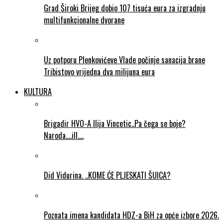
Grad Široki Brijeg dobio 107 tisuća eura za izgradnju
multifunkcionalne dvorane
Uz potporu Plenkovićeve Vlade počinje sanacija brane
Tribistovo vrijedna dva milijuna eura
KULTURA
Brigadir HVO-A Ilija Vincetic..Pa čega se boje?
Naroda….ill….
Did Vidurina. ..KOME ĆE PLJESKATI ŠUICA?
Poznata imena kandidata HDZ-a BiH za opće izbore 2026.