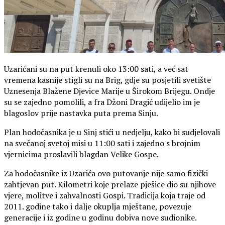
Uzarićani su na put krenuli oko 13:00 sati, a već sat
vremena kasnije stigli su na Brig, gdje su posjetili svetište
Uznesenja Blažene Djevice Marije u Širokom Brijegu. Ondje
su se zajedno pomolili, a fra Džoni Dragić udijelio im je
blagoslov prije nastavka puta prema Sinju.
Plan hodočasnika je u Sinj stići u nedjelju, kako bi sudjelovali
na svečanoj svetoj misi u 11:00 sati i zajedno s brojnim
vjernicima proslavili blagdan Velike Gospe.
Za hodočasnike iz Uzarića ovo putovanje nije samo fizički
zahtjevan put. Kilometri koje prelaze pješice dio su njihove
vjere, molitve i zahvalnosti Gospi. Tradicija koja traje od
2011. godine tako i dalje okuplja mještane, povezuje
generacije i iz godine u godinu dobiva nove sudionike.