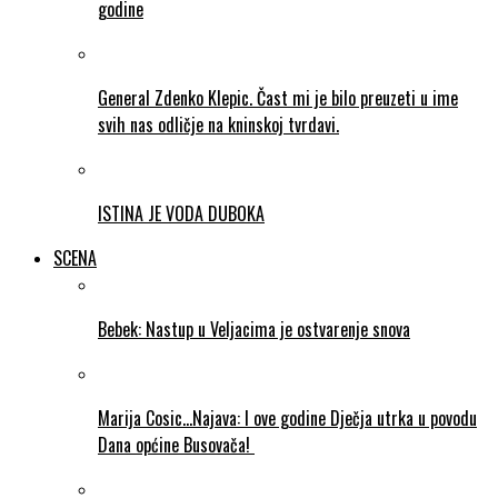
godine
General Zdenko Klepic. Čast mi je bilo preuzeti u ime
svih nas odličje na kninskoj tvrdavi.
ISTINA JE VODA DUBOKA
SCENA
Bebek: Nastup u Veljacima je ostvarenje snova
Marija Cosic…Najava: I ove godine Dječja utrka u povodu
Dana općine Busovača!