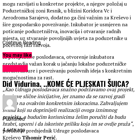
mogu razvijati u konkretne projekte, a njegov položaj u
Poduzetničkoj zoni Resnik, u blizini Koridora Vc i
Aerodroma Sarajevo, dodatno ga čini važnim za Kreševo i
šire gospodarsko povezivanje. Inkubator je usmjeren na
poticanje poduzetništva, inovacija i otvaranje radnih
mjesta, uz stvaranje povoljnijih uvjeta za poduzetnike u
Continue Reading
početnoj fazi razvoja.
You may like
Iz perspektive poslodavaca, otvorenje inkubatora
predstavlja važan korak u jačanju lokalne poduzetničke
KULTURA
infrastrukture i povezivanju poslovnih ideja s konkretnim
mogućnostima za rast.
Did Vidurina. ..KOME ĆE PLJESKATI ŠUICA?
„Kao Udruga poslodavaca snažno podržavamo ovaj projekt,
kao i sve slične inicijative, jer znamo da se razvoj gradi
upravo na ovakvim konkretnim iskoracima. Zahvaljujem
svima koji su doprinijeli realizaciji ovoga iznimnog
projekta, a budućim korisnicima želim poručiti da budu
Published
hrabri, uporni i da iskoriste priliku koja im se ovdje pruža“
,
4 sata ago
poručio je predsjednik Udruge poslodavaca
Kreševo
Tihomir Perić
.