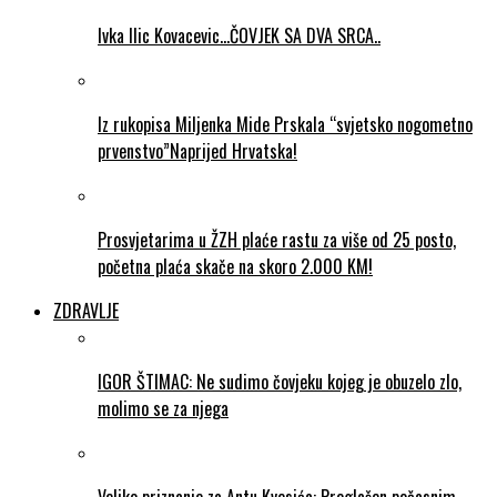
Ivka Ilic Kovacevic…ČOVJEK SA DVA SRCA..
Iz rukopisa Miljenka Mide Prskala “svjetsko nogometno
prvenstvo”Naprijed Hrvatska!
Prosvjetarima u ŽZH plaće rastu za više od 25 posto,
početna plaća skače na skoro 2.000 KM!
ZDRAVLJE
IGOR ŠTIMAC: Ne sudimo čovjeku kojeg je obuzelo zlo,
molimo se za njega