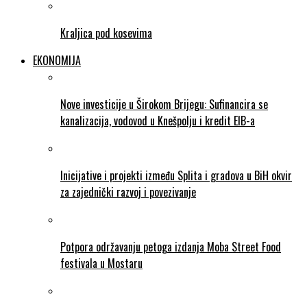
Kraljica pod kosevima
EKONOMIJA
Nove investicije u Širokom Brijegu: Sufinancira se
kanalizacija, vodovod u Knešpolju i kredit EIB-a
Inicijative i projekti između Splita i gradova u BiH okvir
za zajednički razvoj i povezivanje
Potpora održavanju petoga izdanja Moba Street Food
festivala u Mostaru