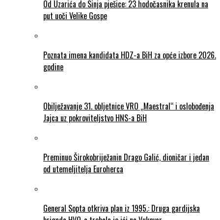
Od Uzarića do Sinja pješice: 23 hodočasnika krenula na
put uoči Velike Gospe
Poznata imena kandidata HDZ-a BiH za opće izbore 2026.
godine
Obilježavanje 31. obljetnice VRO „Maestral“ i oslobođenja
Jajca uz pokroviteljstvo HNS-a BiH
Preminuo Širokobriježanin Drago Galić, dioničar i jedan
od utemeljitelja Euroherca
General Sopta otkriva plan iz 1995.: Druga gardijska