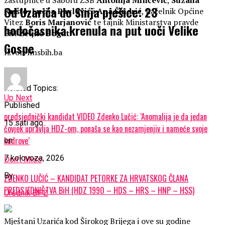
Od Uzarića do Sinja pješice: 23
Krišto
,
Lucija Pavlović
i
Ana Šindrić
, načelnik Općine
Vitez
Boris Marjanović
te tajnik Ministarstva pravde
hodočasnika krenula na put uoči Velike
BiH
Željko Bogut
.
Gospe
Izvor: hnsbih.ba
Related Topics:
Up Next
Published
predsjednički kandidat VIDEO Zdenko Lučić: ‘Anomalija je da jedan
15 sati ago
čovjek upravlja HDZ-om, ponaša se kao nezamjenjiv i nameće svoje
kadrove’
on
7 kolovoza, 2026
Don't Miss
By
ZDENKO LUČIĆ – KANDIDAT PETORKE ZA HRVATSKOG ČLANA
PREDSJEDNIŠTVA BiH (HDZ 1990 – HDS – HRS – HNP – HSS)
Urednik BPZ
Mještani Uzarića kod Širokog Brijega i ove su godine