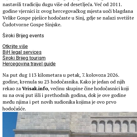
nastavili tradiciju dugu više od desetljeća. Već od 2011.
godine vjernici iz ovog hercegovačkog mjesta uoči blagdana
Velike Gospe pješice hodočaste u Sinj, gdje se nalazi svetište
Čudotvorne Gospe Sinjske.
Široki Brijeg events
Otkrijte više
BiH legal services
Široki Brijeg tourism
Hercegovina travel guide
Na put dug 113 kilometara u petak, 7. kolovoza 2026.
godine, krenula su 23 hodočasnika. Kako je jedan od njih
rekao za
Vrisak.info
, većinu skupine čine hodočasnici koji
su na ovaj put išli i prethodnih godina, dok je ove godine
među njima i pet novih sudionika kojima je ovo prvo
hodočašće.