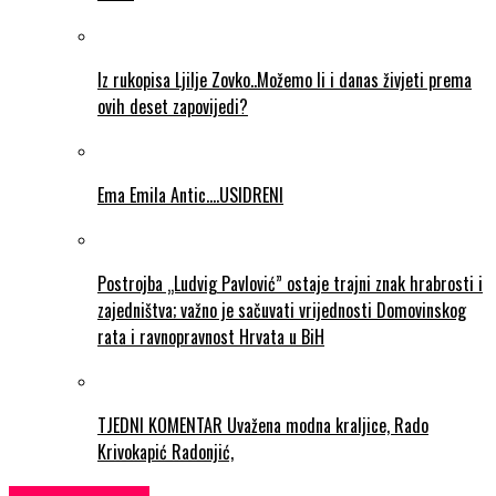
Iz rukopisa Ljilje Zovko..Možemo li i danas živjeti prema
ovih deset zapovijedi?
Ema Emila Antic….USIDRENI
Postrojba „Ludvig Pavlović” ostaje trajni znak hrabrosti i
zajedništva; važno je sačuvati vrijednosti Domovinskog
rata i ravnopravnost Hrvata u BiH
TJEDNI KOMENTAR Uvažena modna kraljice, Rado
Krivokapić Radonjić,