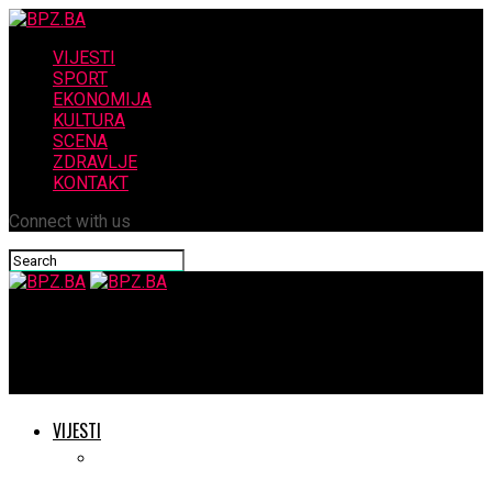
VIJESTI
SPORT
EKONOMIJA
KULTURA
SCENA
ZDRAVLJE
KONTAKT
Connect with us
BPZ.BA
Novi impuls gospodarstvu i poduzetništvu Kreševa
VIJESTI