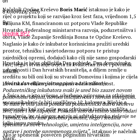
on
Načelnik Općine Kreševo
Boris Marić
istaknuo je kako je
8 kolovoza, 2026
riječ o projektu koji se razvijao kroz šest faza, vrijednom 1,5
milijuna KM, financiranom uz potporu Vlade Republike
By
Hrvatske, Federalnog ministarstva razvoja, poduzetništva i
Urednik BPZ
obrta, Vlade Županije Središnja Bosna te Općine Kreševo.
Naglasio je kako će inkubator korisnicima pružiti uredski
prostor, tehničku i savjetodavnu potporu te pristup
zajedničkoj opremi, dodajući kako cilj nije samo gospodarski
Hrvatska je jučer obilježila Dan pobjede, Dan domovinske
rast, nego i stvaranje uvjeta za kvalitetan život i povratak
zahvalnosti i Dan hrvatskih branitelja, a diljem zemlje u
mladih.
središtu su bili oni koji su stvarali Domovinu i kojima je cijela
„Već na dan objave javnog poziva za korištenje
Hrvatska s velikim poštovanjem odala zahvalnost.
Poduzetničkog inkubatora svaki je ured bio zauzet novom
A Šuica se, u isto vrijeme, užurbano priprema za otkrivanje
poslovnom idejom, novom inicijativom i novom energijom.
spomenika koje će biti upriličeno 12. kolovoza. Riječ je o
To nam je bila jasna poruka da poduzetnički duh u Kreševu
spomeniku koji već prije svog otkrivanja izaziva različita
živi, raste i ide naprijed. Pokazali smo da nismo samo rudari
tumačenja, jer ni njegov natpis ni arhitektonsko rješenje ne
i kovači, na što smo posebno ponosni, nego i sredina
šalju jasnu poruku.
spremna za nove tehnologije, umjetnu inteligenciju, nove
sustave i potrebe suvremenoga svijeta“,
istaknuo je načelnik
Ako je spomenik posvećen poginulim hrvatskim
Marić.