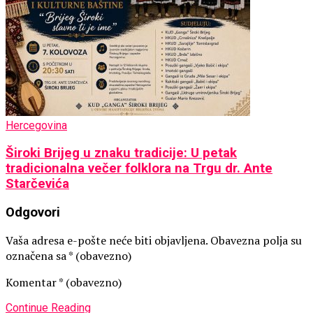
Hercegovina
Široki Brijeg u znaku tradicije: U petak
tradicionalna večer folklora na Trgu dr. Ante
Starčevića
Odgovori
Vaša adresa e-pošte neće biti objavljena.
Obavezna polja su
označena sa
* (obavezno)
Komentar
* (obavezno)
Continue Reading