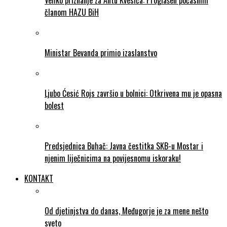
Veliko priznanje za Antu Kvesića: Proglašen počasnim
članom HAZU BiH
Ministar Bevanda primio izaslanstvo
Ljubo Ćesić Rojs završio u bolnici: Otkrivena mu je opasna
bolest
Predsjednica Buhač: Javna čestitka SKB-u Mostar i
njenim liječnicima na povijesnomu iskoraku!
KONTAKT
Od djetinjstva do danas, Međugorje je za mene nešto
sveto