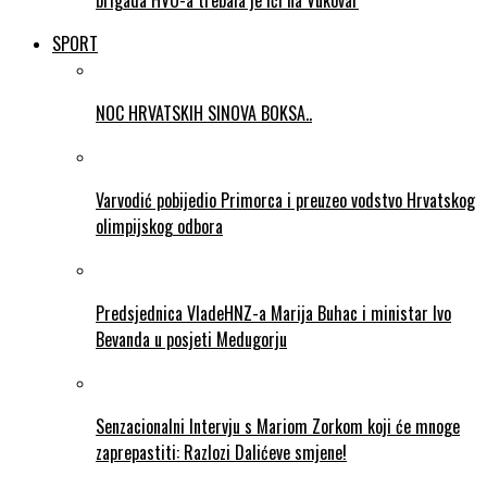
brigada HVO-a trebala je ići na Vukovar
SPORT
NOC HRVATSKIH SINOVA BOKSA..
Varvodić pobijedio Primorca i preuzeo vodstvo Hrvatskog
olimpijskog odbora
Predsjednica VladeHNZ-a Marija Buhac i ministar Ivo
Bevanda u posjeti Medugorju
Senzacionalni Intervju s Mariom Zorkom koji će mnoge
zaprepastiti: Razlozi Dalićeve smjene!