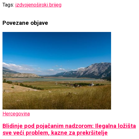
Tags:
izdvojeno
široki brijeg
Povezane
objave
Hercegovina
Blidinje pod pojačanim nadzorom: Ilegalna ložišta
sve veći problem, kazne za prekršitelje