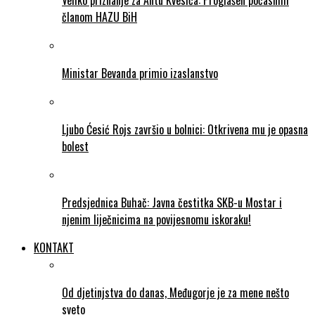
Veliko priznanje za Antu Kvesića: Proglašen počasnim
članom HAZU BiH
Ministar Bevanda primio izaslanstvo
Ljubo Ćesić Rojs završio u bolnici: Otkrivena mu je opasna
bolest
Predsjednica Buhač: Javna čestitka SKB-u Mostar i
njenim liječnicima na povijesnomu iskoraku!
KONTAKT
Od djetinjstva do danas, Međugorje je za mene nešto
sveto