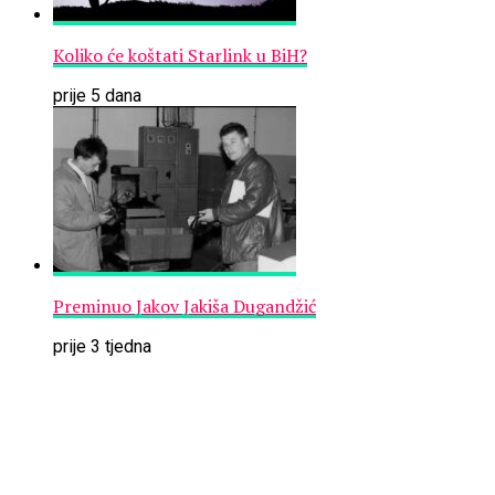
Koliko će koštati Starlink u BiH?
prije 5 dana
Preminuo Jakov Jakiša Dugandžić
prije 3 tjedna