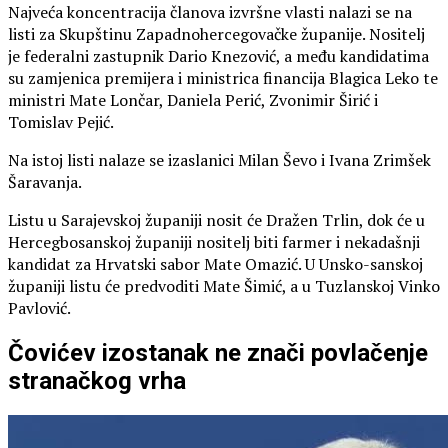
Najveća koncentracija članova izvršne vlasti nalazi se na
listi za Skupštinu Zapadnohercegovačke županije. Nositelj
je federalni zastupnik Dario Knezović, a među kandidatima
su zamjenica premijera i ministrica financija Blagica Leko te
ministri Mate Lončar, Daniela Perić, Zvonimir Širić i
Tomislav Pejić.
Na istoj listi nalaze se izaslanici Milan Ševo i Ivana Zrimšek
Šaravanja.
Listu u Sarajevskoj županiji nosit će Dražen Trlin, dok će u
Hercegbosanskoj županiji nositelj biti farmer i nekadašnji
kandidat za Hrvatski sabor Mate Omazić. U Unsko-sanskoj
županiji listu će predvoditi Mate Šimić, a u Tuzlanskoj Vinko
Pavlović.
Čovićev izostanak ne znači povlačenje
stranačkog vrha