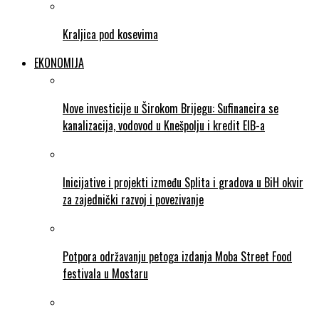
Kraljica pod kosevima
EKONOMIJA
Nove investicije u Širokom Brijegu: Sufinancira se
kanalizacija, vodovod u Knešpolju i kredit EIB-a
Inicijative i projekti između Splita i gradova u BiH okvir
za zajednički razvoj i povezivanje
Potpora održavanju petoga izdanja Moba Street Food
festivala u Mostaru