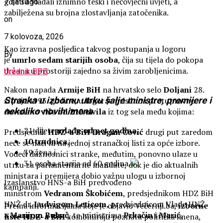
gdje su vladali iznimno teški i nečovječni uvjeti, a
7 sati ago
zabilježena su brojna zlostavljanja zatočenika.
on
7 kolovoza, 2026
Kao izravna posljedica takvog postupanja u logoru
By
je
umrlo sedam starijih osoba
, čija su tijela do pokopa
držana u prostoriji zajedno sa živim zarobljenicima.
Urednik BPZ
Nakon napada
Armije
BiH
na hrvatsko selo
Doljani
28.
Stranka u izbornu utrku šalje ministre, premijere i
srpnja 1993. godine, u logor je prisilno i protupravno
nekoliko novih imena
dovedeno
više od 210 civila
iz tog sela među kojima:
21 dijete
mlađe od pet godina
,
Predsjednik
HDZ-a BiH Dragan Čović
drugi put zaredom
10
trudnica
,
neće se naći ni na jednoj stranačkoj listi za opće izbore.
39 žena i
Vodeći dužnosnici stranke, međutim, ponovno ulaze u
31 osoba starija od 60 godina.
utrku za parlamentarne mandate, dok je dio aktualnih
ministara i premijera dobio važnu ulogu u izbornoj
Izaslanstvo HNS-a BiH predvođeno
kampanji.
ministrom
Vedranom
Škobićem
, predsjednikom HDZ BiH
HNŽ dr.
Ludvigom
Leticom
, predsjednicom Vlade HNŽ-
Prema informacijama koje je objavio Večernji.ba,
izborne
a
Marijom
Buhač
, te ministrima
Prkačin
i
Marić
,
liste HDZ-a BiH
kombiniraju poznata politička imena,