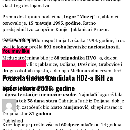
vlastitog dostojanstva.
Prema dostupnim podacima,
logor
“
Muzej
” u Jablanici
osnovalo je,
15
.
travnja
1993
.
godine
, Ratno
predsjedništvo za općine Konjic, Jablanica i Prozor.
Continue Reading
Od osnutka, pa do raspuštanja 1. ožujka 1994. godine, kroz
ovaj je logor prošla
891
osoba
hrvatske
nacionalnosti
.
You may like
Među zatočenima bilo je
88
pripadnika
HVO
–
a
, dok su
KULTURA
ostali bili civili iz Jablanice, Doljana, Drežnice, Grabovice i
drugih okolnih mjesta, a dio njih Međunarodni crveni križ
Poznata imena kandidata HDZ-a BiH za
nikada nije ni evidentirao.
opće izbore 2026. godine
Među zatočenima su bila
i
djeca
te
starije
i
nemoćne
osobe
. Najmlađi logoraš bila
je
beba tek 38 dana stara
Gabrijela Jurić iz Doljana, dok je
najstariji zatočenik bio
Mato
Marjanović
, slijepi starac iz
Doljana star
81
godinu
.
Published
Kroz logor je prošlo više od
60
djece
mlađe od 14 godina