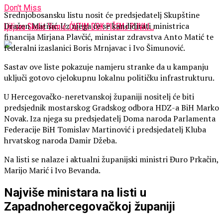
Don't Miss
Srednjobosansku listu nosit će predsjedatelj Skupštine
Ljiljana Skelić Vemić..ĆUTIM DOK PIŠEM.i PLIVAJ…
Dražen Matišić. Uz njega će se kandidirati ministrica
financija Mirjana Plavčić, ministar zdravstva Anto Matić te
federalni izaslanici Boris Mrnjavac i Ivo Šimunović.
Sastav ove liste pokazuje namjeru stranke da u kampanju
uključi gotovo cjelokupnu lokalnu političku infrastrukturu.
U Hercegovačko-neretvanskoj županiji nositelj će biti
predsjednik mostarskog Gradskog odbora HDZ-a BiH Marko
Novak. Iza njega su predsjedatelj Doma naroda Parlamenta
Federacije BiH Tomislav Martinović i predsjedatelj Kluba
hrvatskog naroda Damir Džeba.
Na listi se nalaze i aktualni županijski ministri Đuro Prkačin,
Marijo Marić i Ivo Bevanda.
Najviše ministara na listi u
Zapadnohercegovačkoj županiji