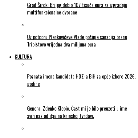
Grad Široki Brijeg dobio 107 tisuća eura za izgradnju
multifunkcionalne dvorane
Uz potporu Plenkovićeve Vlade počinje sanacija brane
Tribistovo vrijedna dva milijuna eura
KULTURA
Poznata imena kandidata HDZ-a BiH za opće izbore 2026.
godine
General Zdenko Klepic. Čast mi je bilo preuzeti u ime
svih nas odličje na kninskoj tvrdavi.