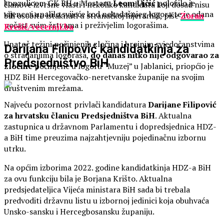
konzulicom GK RH u Mostaru
Leom
Ujčić
položilo je
članove izvršne vlasti i nekoliko kandidata koji dosad nisu
vijence i upalilo svijeće kod nekadašnjeg logora te je odana
bili osobito istaknuti u stranačkoj hijerarhiji, piše
Zoran
počast svim žrtvama i preživjelim logorašima.
Krešić/vecernji.ba
Unatoč težini počinjenih zločina i brojnim svjedočanstvima
Darijana Filipović kandidatkinja za
o stradanjima logoraša,
do danas nitko nije odgovarao za
Predsjedništvo BiH
zločine
počinjene u logoru “Muzej” u Jablanici, priopćio je
HDZ BiH Hercegovačko-neretvanske županije na svojim
društvenim mrežama.
Najveću pozornost privlači kandidatura
Darijane Filipović
za hrvatsku članicu Predsjedništva BiH
. Aktualna
zastupnica u državnom Parlamentu i dopredsjednica HDZ-
a BiH time preuzima najzahtjevniju pojedinačnu izbornu
utrku.
Na općim izborima 2022. godine kandidatkinja HDZ-a BiH
za ovu funkciju bila je Borjana Krišto. Aktualna
predsjedateljica Vijeća ministara BiH sada bi trebala
predvoditi državnu listu u izbornoj jedinici koja obuhvaća
Unsko-sansku i Hercegbosansku županiju.