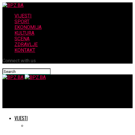
VIJESTI
SPORT
EKONOMIJA
KULTURA
SCENA
ZDRAVLJE
KONTAKT
Connect with us
BPZ.BA
Obljetnica raspuštanja logora kroz koji je prošao 891 Hrvat
VIJESTI