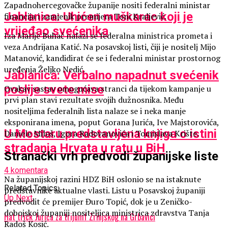
Zapadnohercegovačke županije nositi federalni ministar
Jablanica: Uhićen muškarac koji je
financija i zamjenik premijera Toni Kraljević.
vrijeđao svećenika
Iza Marije Buhač nalazi se federalna ministrica prometa i
veza Andrijana Katić. Na posavskoj listi, čiji je nositelj Mijo
Matanović, kandidirat će se i federalni ministar prostornog
uređenja Željko Nedić.
Jablanica: Verbalno napadnut svećenik
poslije svete mise
Ovakav sastav omogućava stranci da tijekom kampanje u
prvi plan stavi rezultate svojih dužnosnika. Među
nositeljima federalnih lista nalaze se i neka manje
eksponirana imena, poput Gorana Jurića, Ive Majstorovića,
U Mostaru predstavljena knjiga o istini
Daniele Miloš, Igora Radovanovića i Tomislava Krište.
stradanja Hrvata u ratu u BiH
Stranački vrh predvodi županijske liste
4 komentara
Na županijskoj razini HDZ BiH oslonio se na istaknute
Related Topics:
predstavnike aktualne vlasti. Listu u Posavskoj županiji
Up Next
predvodit će premijer Đuro Topić, dok je u Zeničko-
dobojskoj županiji nositeljica ministrica zdravstva Tanja
Hat trick Jurića za trijumf Zrinjskog na Grbavici
Radoš Kosić.