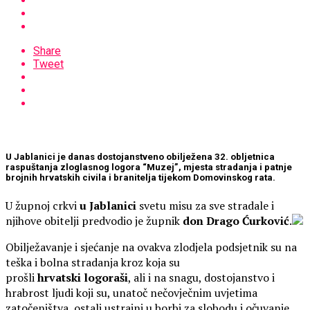
Share
Tweet
U Jablanici je danas dostojanstveno obilježena 32. obljetnica
raspuštanja zloglasnog logora “Muzej”, mjesta stradanja i patnje
brojnih hrvatskih civila i branitelja tijekom Domovinskog rata.
U župnoj crkvi
u Jablanici
svetu misu za sve stradale i
njihove obitelji predvodio je župnik
don
Drago
Ćurković
.
Obilježavanje i sjećanje na ovakva zlodjela podsjetnik su na
teška i bolna stradanja kroz koja su
prošli
hrvatski
logoraši
, ali i na snagu, dostojanstvo i
hrabrost ljudi koji su, unatoč nečovječnim uvjetima
zatočeništva, ostali ustrajni u borbi za slobodu i očuvanje