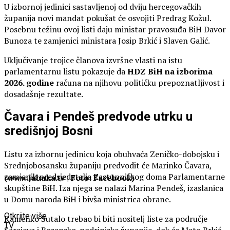
U izbornoj jedinici sastavljenoj od dviju hercegovačkih
županija novi mandat pokušat će osvojiti Predrag Kožul.
Posebnu težinu ovoj listi daju ministar pravosuđa BiH Davor
Bunoza te zamjenici ministara Josip Brkić i Slaven Galić.
Uključivanje trojice članova izvršne vlasti na istu
parlamentarnu listu pokazuje da
HDZ BiH na izborima
2026. godine
računa na njihovu političku prepoznatljivost i
dosadašnje rezultate.
Čavara i Pendeš predvode utrku u
središnjoj Bosni
Listu za izbornu jedinicu koja obuhvaća Zeničko-dobojsku i
Srednjobosansku županiju predvodit će Marinko Čavara,
zamjenik predsjedatelja Zastupničkog doma Parlamentarne
(www.jabuka.tv | Foto: Facebook)
skupštine BiH. Iza njega se nalazi Marina Pendeš, izaslanica
u Domu naroda BiH i bivša ministrica obrane.
Otkrijte više
Kamenko Šutalo trebao bi biti nositelj liste za područje
TV