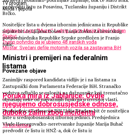
Sarajeva i Bosansko-podrinjske županije, dok će Mato Brkić
TV program
predvoditi listu za Posavinu, Tuzlansku županiju i Distrikt
Moda i ljepota
Brčko.
Nositeljice lista u dvjema izbornim jedinicama iz Republike
Jablanica
Logor “Muzej”
Ludvig Letica
Marija Buhač
Vedran
Srpske bit će Ljiljana Došen i Tanja Zovko. Za hrvatskog
Škobić
potpredsjednika Republike Srpske predložen je Franjo
Trump potvrdio da je ubijeno 48 iranskih vođa
Jukić.
Mostar: Svečani defile motornih vozila sa zastavama BiH
Ministri i premijeri na federalnim
listama
Povezane objave
Zanimljiv raspored kandidata vidljiv je i na listama za
Zastupnički dom Parlamenta Federacije BiH. Stranačko
vodstvo odlučilo se osloniti na dužnosnike koji trenutačno
Poruka mira iz Jablanice: Ovdje
obnašaju neke od najvažnijih funkcija u izvršnoj vlasti.
njegujemo dobrosusjedske odnose,
Predsjednica Federacije BiH Lidija Bradara bit će nositeljica
duboko žalim zbog incidenta
liste u srednjobosanskoj izbornoj jedinici. Predsjednica
Vlade Hercegovačko-neretvanske županije Marija Buhač
10 komentara
predvodit će listu iz HNŽ-a, dok će listu iz