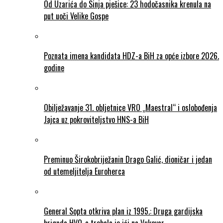
Od Uzarića do Sinja pješice: 23 hodočasnika krenula na
put uoči Velike Gospe
Poznata imena kandidata HDZ-a BiH za opće izbore 2026.
godine
Obilježavanje 31. obljetnice VRO „Maestral“ i oslobođenja
Jajca uz pokroviteljstvo HNS-a BiH
Preminuo Širokobriježanin Drago Galić, dioničar i jedan
od utemeljitelja Euroherca
General Sopta otkriva plan iz 1995.: Druga gardijska