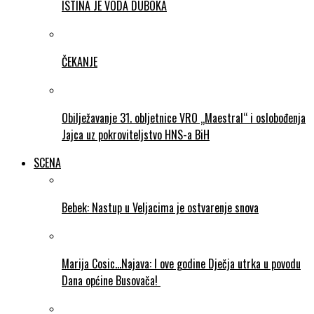
ISTINA JE VODA DUBOKA
ČEKANJE
Obilježavanje 31. obljetnice VRO „Maestral“ i oslobođenja
Jajca uz pokroviteljstvo HNS-a BiH
SCENA
Bebek: Nastup u Veljacima je ostvarenje snova
Marija Cosic…Najava: I ove godine Dječja utrka u povodu
Dana općine Busovača!