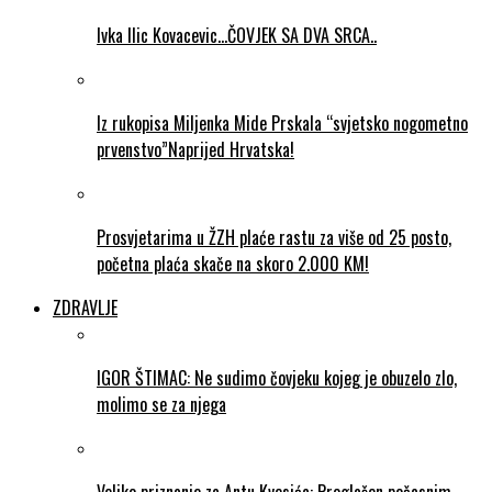
Ivka Ilic Kovacevic…ČOVJEK SA DVA SRCA..
Iz rukopisa Miljenka Mide Prskala “svjetsko nogometno
prvenstvo”Naprijed Hrvatska!
Prosvjetarima u ŽZH plaće rastu za više od 25 posto,
početna plaća skače na skoro 2.000 KM!
ZDRAVLJE
IGOR ŠTIMAC: Ne sudimo čovjeku kojeg je obuzelo zlo,
molimo se za njega