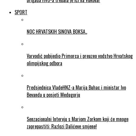
brigada HVO-a trebala je ići na Vukovar
SPORT
NOC HRVATSKIH SINOVA BOKSA..
Varvodić pobijedio Primorca i preuzeo vodstvo Hrvatskog
olimpijskog odbora
Predsjednica VladeHNZ-a Marija Buhac i ministar Ivo
Bevanda u posjeti Medugorju
Senzacionalni Intervju s Mariom Zorkom koji će mnoge
zaprepastiti: Razlozi Dalićeve smjene!