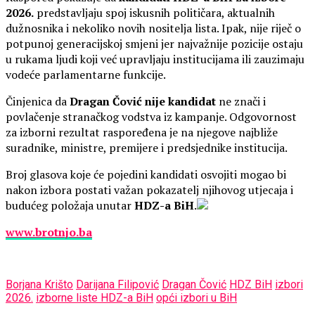
2026.
predstavljaju spoj iskusnih političara, aktualnih
dužnosnika i nekoliko novih nositelja lista. Ipak, nije riječ o
potpunoj generacijskoj smjeni jer najvažnije pozicije ostaju
u rukama ljudi koji već upravljaju institucijama ili zauzimaju
vodeće parlamentarne funkcije.
Činjenica da
Dragan Čović nije kandidat
ne znači i
povlačenje stranačkog vodstva iz kampanje. Odgovornost
za izborni rezultat raspoređena je na njegove najbliže
suradnike, ministre, premijere i predsjednike institucija.
Broj glasova koje će pojedini kandidati osvojiti mogao bi
nakon izbora postati važan pokazatelj njihovog utjecaja i
budućeg položaja unutar
HDZ-a BiH
.
www.brotnjo.ba
Borjana Krišto
Darijana Filipović
Dragan Čović
HDZ BiH
izbori
2026.
izborne liste HDZ-a BiH
opći izbori u BiH