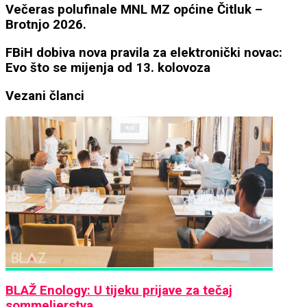
Večeras
Večeras polufinale MNL MZ općine Čitluk –
polufinale
Brotnjo 2026.
MNL
MZ
FBiH
FBiH dobiva nova pravila za elektronički novac:
općine
dobiva
Evo što se mijenja od 13. kolovoza
Čitluk
nova
–
pravila
Vezani članci
Brotnjo
za
2026.
elektronički
novac:
Evo
što
se
mijenja
od
13.
kolovoza
BLAŽ Enology: U tijeku prijave za tečaj
sommelierstva