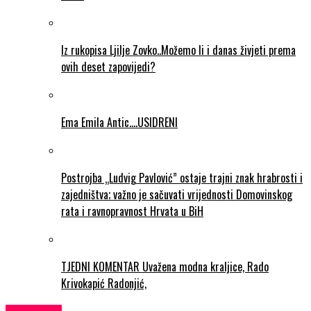
Iz rukopisa Ljilje Zovko..Možemo li i danas živjeti prema
ovih deset zapovijedi?
Ema Emila Antic….USIDRENI
Postrojba „Ludvig Pavlović” ostaje trajni znak hrabrosti i
zajedništva; važno je sačuvati vrijednosti Domovinskog
rata i ravnopravnost Hrvata u BiH
TJEDNI KOMENTAR Uvažena modna kraljice, Rado
Krivokapić Radonjić,