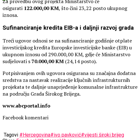
Za provedbu ovog projekta Ministarstvo će
osigurati
122.000,00 KM
, što čini 23,22 posto ukupnog
iznosa.
Sufinanciranje kredita EIB-a i daljnji razvoj grada
Treći ugovor odnosi se na sufinanciranje godišnje otplate
investicijskog kredita Europske investicijske banke (EIB) u
ukupnom iznosu od 290.000,00 KM, gdje će Ministarstvo
sudjelovati s
70.000,00 KM
(24,14 posto).
Potpisivanjem ovih ugovora osigurana su značajna dodatna
sredstva za nastavak realizacije ključnih infrastrukturnih
projekata te daljnje unaprjeđenje komunalne infrastrukture
na području Grada Širokog Brijega.
www.abcportal.info
Facebook komentari
Tagovi
#Hercegovina
#ivo pavković
#vijesti široki brijeg