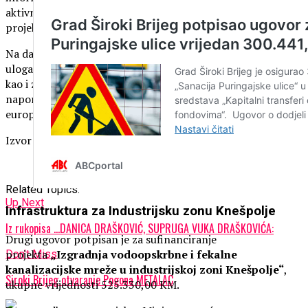
aktivnosti do sada poduzete i kada se iščekuje završetak
projekta.
Na današnjem je zasjedanju obaju domova osobito istaknuta
uloga predsjedateljice Vijeća ministara BiH Borjane Krišto
kao i zahvalnost za sve do sada ostvarene iskorake i
naporeuložene pod vodstvom predsjedateljice Krišto na
europskom putu Bosne i Hercegovine.
Izvor: Ured dopredsjedatelja Doma naroda PS BiH
Related Topics:
Up Next
Infrastruktura za Industrijsku zonu Knešpolje
Iz rukopisa …DANICA DRAŠKOVIĆ, SUPRUGA VUKA DRAŠKOVIĆA:
Drugi ugovor potpisan je za sufinanciranje
projekta
„Izgradnja vodoopskrbne i fekalne
Don't Miss
kanalizacijske mreže u industrijskoj zoni Knešpolje“
,
Siroki Brijeg otvaranje Pogona METALAC
ukupne vrijednosti 525.330,00 KM.