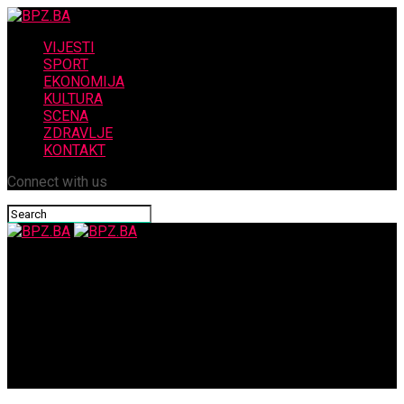
VIJESTI
SPORT
EKONOMIJA
KULTURA
SCENA
ZDRAVLJE
KONTAKT
Connect with us
BPZ.BA
Održana 1. posebna zajednička sjednica obaju domova
Parlamentarne skupštine BiH, predstavnici HDZ-a BiH uputili
pitanja o Koridoru Vc, glavnom pregovaraču i počasnim
iskaznicama OSA-e