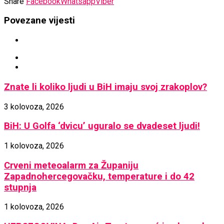
Share
Facebook
Whatsapp
Viber
Povezane vijesti
Znate li koliko ljudi u BiH imaju svoj zrakoplov?
3 kolovoza, 2026
BiH: U Golfa ‘dvicu’ uguralo se dvadeset ljudi!
1 kolovoza, 2026
Crveni meteoalarm za Županiju
Zapadnohercegovačku, temperature i do 42
stupnja
1 kolovoza, 2026