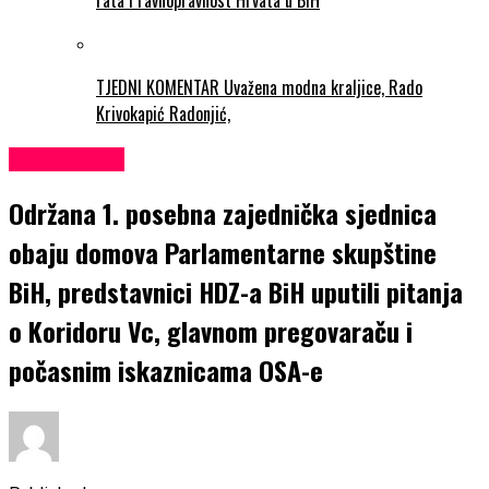
rata i ravnopravnost Hrvata u BiH
TJEDNI KOMENTAR Uvažena modna kraljice, Rado
Krivokapić Radonjić,
EKONOMIJA
Održana 1. posebna zajednička sjednica
obaju domova Parlamentarne skupštine
BiH, predstavnici HDZ-a BiH uputili pitanja
o Koridoru Vc, glavnom pregovaraču i
počasnim iskaznicama OSA-e