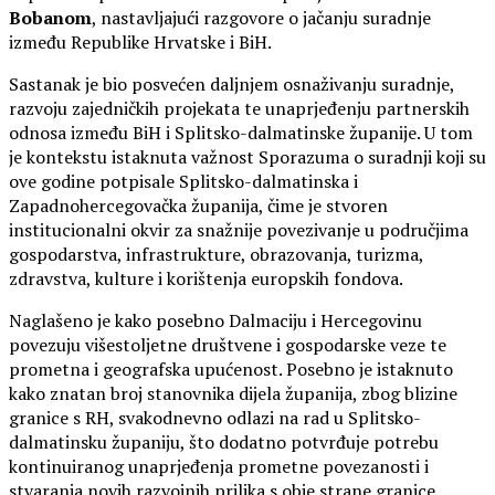
Bobanom
, nastavljajući razgovore o jačanju suradnje
između Republike Hrvatske i BiH.
Sastanak je bio posvećen daljnjem osnaživanju suradnje,
razvoju zajedničkih projekata te unaprjeđenju partnerskih
odnosa između BiH i Splitsko-dalmatinske županije. U tom
je kontekstu istaknuta važnost Sporazuma o suradnji koji su
ove godine potpisale Splitsko-dalmatinska i
Zapadnohercegovačka županija, čime je stvoren
institucionalni okvir za snažnije povezivanje u područjima
gospodarstva, infrastrukture, obrazovanja, turizma,
zdravstva, kulture i korištenja europskih fondova.
Naglašeno je kako posebno Dalmaciju i Hercegovinu
povezuju višestoljetne društvene i gospodarske veze te
prometna i geografska upućenost. Posebno je istaknuto
kako znatan broj stanovnika dijela županija, zbog blizine
granice s RH, svakodnevno odlazi na rad u Splitsko-
dalmatinsku županiju, što dodatno potvrđuje potrebu
kontinuiranog unaprjeđenja prometne povezanosti i
stvaranja novih razvojnih prilika s obje strane granice.