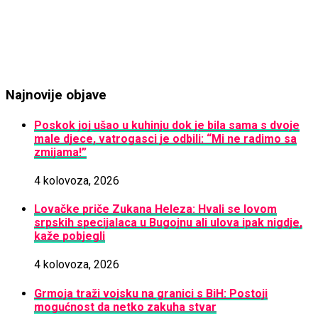
Najnovije objave
Poskok joj ušao u kuhinju dok je bila sama s dvoje
male djece, vatrogasci je odbili: “Mi ne radimo sa
zmijama!”
4 kolovoza, 2026
Lovačke priče Zukana Heleza: Hvali se lovom
srpskih specijalaca u Bugojnu ali ulova ipak nigdje,
kaže pobjegli
4 kolovoza, 2026
Grmoja traži vojsku na granici s BiH: Postoji
mogućnost da netko zakuha stvar