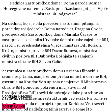
sjednica Zastupničkog doma i Doma naroda Bosne i
Hercegovine na temu: „Zastupnici/izaslanici pitaju – Vijeće
ministara BiH odgovara“.
Na sjednici, koja je bila posvećena aktualnim pitanjima,
pored dopredsjedatelja Doma naroda dr. Dragana Čovića,
predsjedatelja Zastupničkog doma Marinka Čavare te
zastupnika i izaslanika Hrvatske demokratske zajednice BiH,
nazočili su predsjedateljica Vijeća ministara BiH Borjana
Krišto, ministar pravde BiH Davor Bunoza, ministrica
civilnih poslova BiH Dubravka Bošnjaka te zamjenik
ministra obrane BiH Slaven Galić.
Zastupnica u Zastupničkom domu Darijana Filipović u
svome se pitanju, usmjerenom prema ministru obrane BiH,
osvrnula na Koridor Vc s upitom namjerava li Ministarstvo
obrane BiH ponovno pokrenuti inicijativu ili od
Predsjedništva BiH tražiti donošenje odluke potrebne za
Continue Reading
nastavak realizacije infrastrukturnih projekata. Pri tome se
posebno osvrnula na projekte poput Koridora Vc, tražeći
You may like
informaciju od nadležnog Ministarstva o tome što