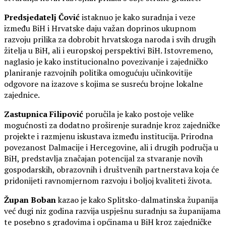
Predsjedatelj Čović
istaknuo je kako suradnja i veze
između BiH i Hrvatske daju važan doprinos ukupnom
razvoju prilika za dobrobit hrvatskoga naroda i svih drugih
žitelja u BiH, ali i europskoj perspektivi BiH. Istovremeno,
naglasio je kako institucionalno povezivanje i zajedničko
planiranje razvojnih politika omogućuju učinkovitije
odgovore na izazove s kojima se susreću brojne lokalne
zajednice.
Zastupnica Filipović
poručila je kako postoje velike
mogućnosti za dodatno proširenje suradnje kroz zajedničke
projekte i razmjenu iskustava između institucija. Prirodna
povezanost Dalmacije i Hercegovine, ali i drugih područja u
BiH, predstavlja značajan potencijal za stvaranje novih
gospodarskih, obrazovnih i društvenih partnerstava koja će
pridonijeti ravnomjernom razvoju i boljoj kvaliteti života.
Župan Boban
kazao je kako Splitsko-dalmatinska županija
već dugi niz godina razvija uspješnu suradnju sa županijama
te posebno s gradovima i općinama u BiH kroz zajedničke