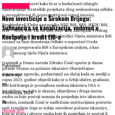
namjerava poduzeti kako bi se u budućnosti izbjeglo
EKONOMIJA
zaustavljanje strateških projekata zbog nedonošenja odluka
o perspektivnoj ili neperspektivnoj vojnoj imovini.
Nove investicije u Širokom Brijegu:
Predsjedatelj Kluba zastupnika HDZ BiH, HSS, HKDU BiH,
Sufinancira se kanalizacija, vodovod u
HSP – HNS, HSP DR AS BiH, HDU BiH, zastupnik Predrag
Knešpolju i kredit EIB-a
Kožul uputio je pitanje predsjedateljici Vijeća ministara BiH
vezano za fazu donošenja Odluke o uspostavi Ureda
glavnog pregovarača BiH s Europskom unijom, a kao
privremenog tijela Vijeća ministara.
Izaslanik u Domu naroda Zdenko Ćosić uputio je danas
Published
pitanje vezano za počasne iskaznice Obavještajno-
sigurnosne agencije, podsjećajući na slučaj kada su mediji u
6 dana ago
rujnu 2023. godine objavili kako je u Srbiji uhićen građanin
on
BiH kod kojega je pronađena osobna iskaznica OSA-e.
Istodobno su, kako je ukazao, objavljena i druga imena
4 kolovoza, 2026
osoba za koje postoji sumnja da posjeduju iste iskaznice.
Shodno, izaslanik Ćosić je nadležnim institucijama postavio
By
upit temeljem čega se izdaju navedene počasne iskaznice,
Urednik BPZ
koja su prava i obveze osoba koje ih posjeduju te postoji li