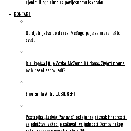
njenim liječnicima na povijesnomu iskoraku!
KONTAKT
Od djetinjstva do danas, Međugorje je za mene nešto
sveto
Iz rukopisa Ljilje Zovko..Možemo li i danas živjeti prema
ovih deset zapovijedi?
Ema Emila Antic….USIDRENI
Postrojba „Ludvig Pavlović” ostaje trajni znak hrabrosti i
zajedništva; važno je sačuvati vrijednosti Domovinskog