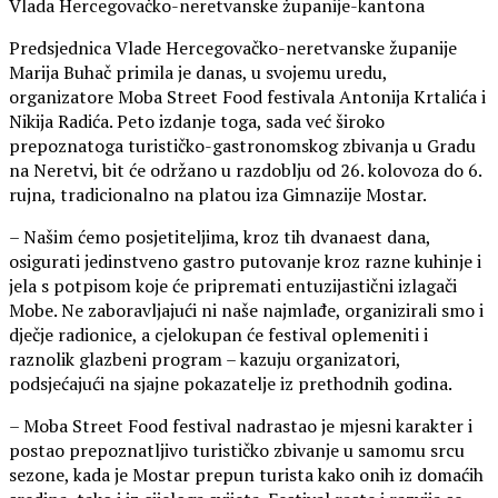
Vlada Hercegovačko-neretvanske županije-kantona
Predsjednica Vlade Hercegovačko-neretvanske županije
Marija Buhač primila je danas, u svojemu uredu,
organizatore Moba Street Food festivala Antonija Krtalića i
Nikija Radića. Peto izdanje toga, sada već široko
prepoznatoga turističko-gastronomskog zbivanja u Gradu
na Neretvi, bit će održano u razdoblju od 26. kolovoza do 6.
rujna, tradicionalno na platou iza Gimnazije Mostar.
– Našim ćemo posjetiteljima, kroz tih dvanaest dana,
osigurati jedinstveno gastro putovanje kroz razne kuhinje i
jela s potpisom koje će pripremati entuzijastični izlagači
Mobe. Ne zaboravljajući ni naše najmlađe, organizirali smo i
dječje radionice, a cjelokupan će festival oplemeniti i
raznolik glazbeni program – kazuju organizatori,
podsjećajući na sjajne pokazatelje iz prethodnih godina.
– Moba Street Food festival nadrastao je mjesni karakter i
postao prepoznatljivo turističko zbivanje u samomu srcu
sezone, kada je Mostar prepun turista kako onih iz domaćih