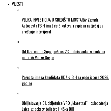
VIJESTI
VELIKA INVESTICIJA U SREDIŠTU MOSTARA: Zgrada
Autocesta FBiH imat će 8 katova, raspisan natječaj za
uređenje interijera!
Od Uzarića do Sinja pješice: 23 hodočasnika krenula na
put uoči Velike Gospe
Poznata imena kandidata HDZ-a BiH za opće izbore 2026.
godine
Obilježavanje 31. obljetnice VRO „Maestral“ i oslobođenja
Jajca uz pokroviteljstvo HNS-a BiH