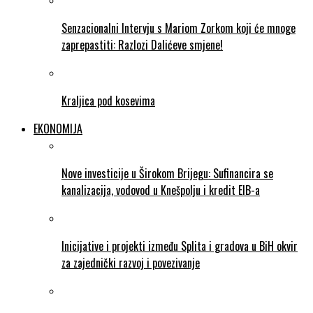
Senzacionalni Intervju s Mariom Zorkom koji će mnoge
zaprepastiti: Razlozi Dalićeve smjene!
Kraljica pod kosevima
EKONOMIJA
Nove investicije u Širokom Brijegu: Sufinancira se
kanalizacija, vodovod u Knešpolju i kredit EIB-a
Inicijative i projekti između Splita i gradova u BiH okvir
za zajednički razvoj i povezivanje