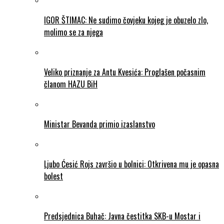
IGOR ŠTIMAC: Ne sudimo čovjeku kojeg je obuzelo zlo,
molimo se za njega
Veliko priznanje za Antu Kvesića: Proglašen počasnim
članom HAZU BiH
Ministar Bevanda primio izaslanstvo
Ljubo Ćesić Rojs završio u bolnici: Otkrivena mu je opasna
bolest
Predsjednica Buhač: Javna čestitka SKB-u Mostar i