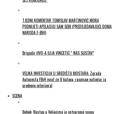
SE,PROMJENILO”
TJEDNI KOMENTAR TOMISLAV MARTINOVIĆ MORA
PODNIJETI APELACIJU SAM SEBI (PREDSJEDAVAJUĆI DOMA
NARODA F-BIH)
Brigadir HVO-A ILIJA VINCETIC ” NAS SUSTAV”
VELIKA INVESTICIJA U SREDIŠTU MOSTARA: Zgrada
Autocesta FBiH imat će 8 katova, raspisan natječaj za
uređenje interijera!
SCENA
Bebek: Nastup u Veljacima je ostvarenje snova