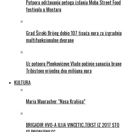
Potpora održavanju petoga izdanja Moba Street Food
festivala u Mostaru
Grad Široki Brijeg dobio 107 tisuća eura za izgradnju
multifunkcionalne dvorane
Uz potporu Plenkovićeve Vlade počinje sanacija brane
Tribistovo vrijedna dva milijuna eura
KULTURA
Maria Mauracher “Nasa Kraljica”
BRIGADIR HVO-A ILIJA VINCETIC..TEKST IZ 2017 STO