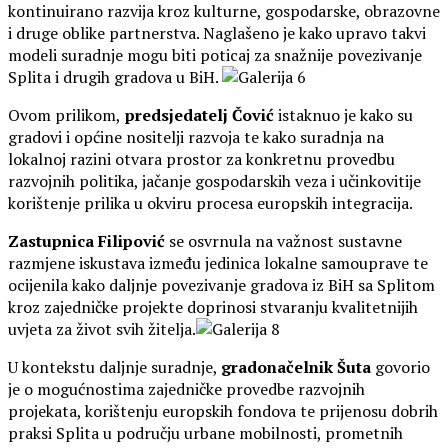
kontinuirano razvija kroz kulturne, gospodarske, obrazovne
i druge oblike partnerstva. Naglašeno je kako upravo takvi
modeli suradnje mogu biti poticaj za snažnije povezivanje
Splita i drugih gradova u BiH.
Ovom prilikom,
predsjedatelj Čović
istaknuo je kako su
gradovi i općine nositelji razvoja te kako suradnja na
lokalnoj razini otvara prostor za konkretnu provedbu
razvojnih politika, jačanje gospodarskih veza i učinkovitije
korištenje prilika u okviru procesa europskih integracija.
Zastupnica Filipović
se osvrnula na važnost sustavne
razmjene iskustava između jedinica lokalne samouprave te
ocijenila kako daljnje povezivanje gradova iz BiH sa Splitom
kroz zajedničke projekte doprinosi stvaranju kvalitetnijih
uvjeta za život svih žitelja.
U kontekstu daljnje suradnje,
gradonačelnik Šuta
govorio
je o mogućnostima zajedničke provedbe razvojnih
projekata, korištenju europskih fondova te prijenosu dobrih
praksi Splita u području urbane mobilnosti, prometnih