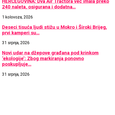
HERCEGOVINA: Dva Air Tractora već imala preko
240 naleta, osigurana i dodatna…
1 kolovoza, 2026
Deseci tisuća ljudi stižu u Mokro i Široki Brijeg,
prvi kamperi su…
31 srpnja, 2026
Novi udar na džepove građana pod krinkom
‘ekologije’: Zbog markiranja ponovno
poskupljuje…
31 srpnja, 2026