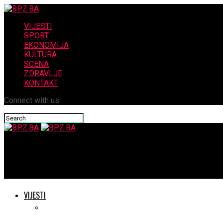
VIJESTI
SPORT
EKONOMIJA
KULTURA
SCENA
ZDRAVLJE
KONTAKT
Connect with us
BPZ.BA
OPĆINA ČITLUK Zahvalnica HKUD-a Brotnjo uručena načelniku i p
VIJESTI