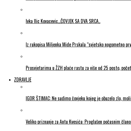
Ivka Ilic Kovacevic…ČOVJEK SA DVA SRCA..
Iz rukopisa Miljenka Mide Prskala “svjetsko nogometno pr
Prosvjetarima u ŽZH plaće rastu za više od 25 posto, poč
ZDRAVLJE
IGOR ŠTIMAC: Ne sudimo čovjeku kojeg je obuzelo zlo, mol
Veliko priznanje za Antu Kvesića: Proglašen počasnim čla