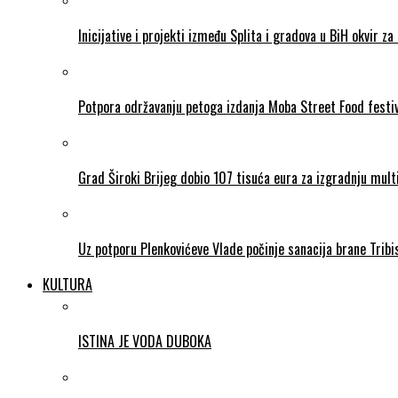
Inicijative i projekti između Splita i gradova u BiH okvir za 
Potpora održavanju petoga izdanja Moba Street Food festi
Grad Široki Brijeg dobio 107 tisuća eura za izgradnju mul
Uz potporu Plenkovićeve Vlade počinje sanacija brane Tribi
KULTURA
ISTINA JE VODA DUBOKA