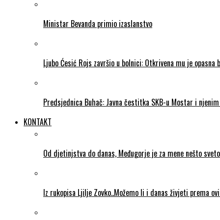
Ministar Bevanda primio izaslanstvo
Ljubo Ćesić Rojs završio u bolnici: Otkrivena mu je opasna 
Predsjednica Buhač: Javna čestitka SKB-u Mostar i njenim 
KONTAKT
Od djetinjstva do danas, Međugorje je za mene nešto sveto
Iz rukopisa Ljilje Zovko..Možemo li i danas živjeti prema ov