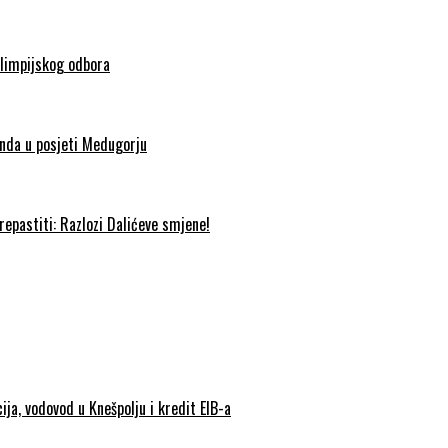
olimpijskog odbora
nda u posjeti Medugorju
epastiti: Razlozi Dalićeve smjene!
ija, vodovod u Knešpolju i kredit EIB-a