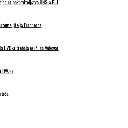
Jajca uz pokroviteljstvo HNS-a BiH
 utemeljitelja Euroherca
da HVO-a trebala je ići na Vukovar
 i HVO-a
rtiću,