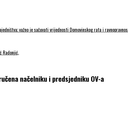
zajedništva; važno je sačuvati vrijednosti Domovinskog rata i ravnopravno
ć Radonjić,
učena načelniku i predsjedniku OV-a