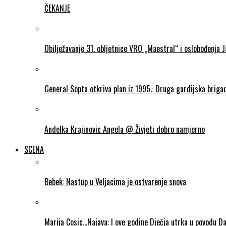
ČEKANJE
Obilježavanje 31. obljetnice VRO „Maestral“ i oslobođenja 
General Sopta otkriva plan iz 1995.: Druga gardijska briga
Andelka Krajinovic Angela @ Živjeti dobro namjerno
SCENA
Bebek: Nastup u Veljacima je ostvarenje snova
Marija Cosic…Najava: I ove godine Dječja utrka u povodu D