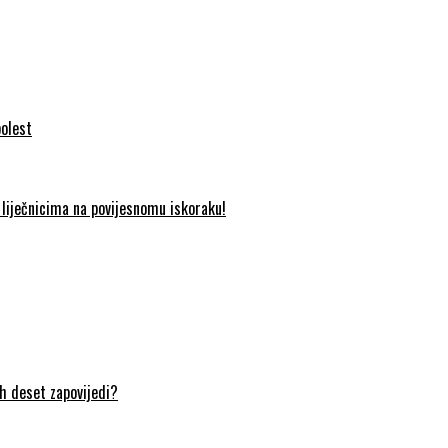
bolest
liječnicima na povijesnomu iskoraku!
ih deset zapovijedi?