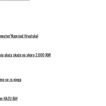
venstvo”Naprijed Hrvatska!
etna plaća skače na skoro 2.000 KM!
imo se za njega
nom HAZU BiH