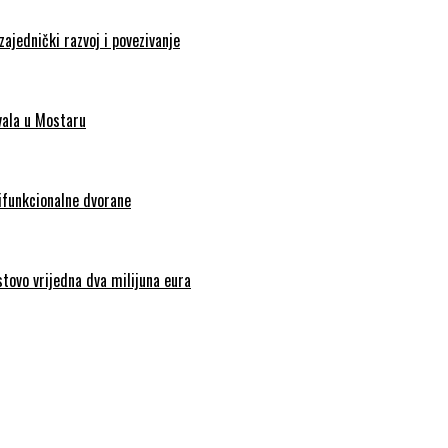
zajednički razvoj i povezivanje
vala u Mostaru
tifunkcionalne dvorane
stovo vrijedna dva milijuna eura