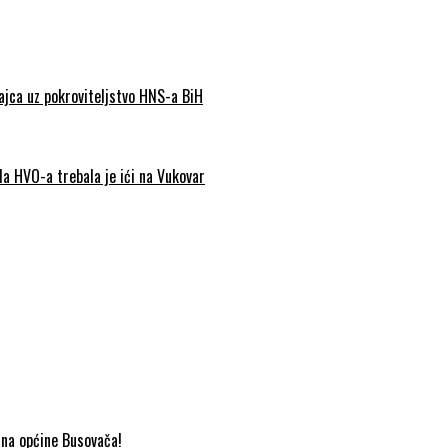
Jajca uz pokroviteljstvo HNS-a BiH
da HVO-a trebala je ići na Vukovar
ana općine Busovača!