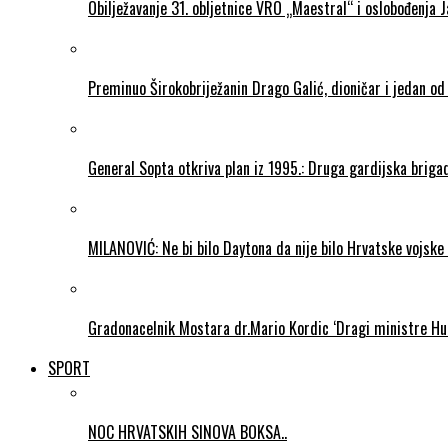
Obilježavanje 31. obljetnice VRO „Maestral“ i oslobođenja 
Preminuo Širokobriježanin Drago Galić, dioničar i jedan od
General Sopta otkriva plan iz 1995.: Druga gardijska briga
MILANOVIĆ: Ne bi bilo Daytona da nije bilo Hrvatske vojske
Gradonacelnik Mostara dr.Mario Kordic ‘Dragi ministre Hu
SPORT
NOC HRVATSKIH SINOVA BOKSA..