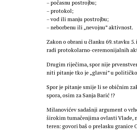
– počasnu postrojbu;
– protokol;
– vod ili manju postrojbu;
– neborbenu ili „nevojnu” aktivnost.
Zakon o obrani u članku 69. stavku 5.
radi protokolarno-ceremonijalnih akti
Drugim riječima, spor nije prvenstve
niti pitanje tko je „glavni” u politič
Spor je pitanje smije li se običnim 
spora, osim za Sanja Barić !?
Milanovićev sadašnji argument o vrh
širokim tumačenjima ovlasti Vlade, m
teren: govori baš o prelasku granice