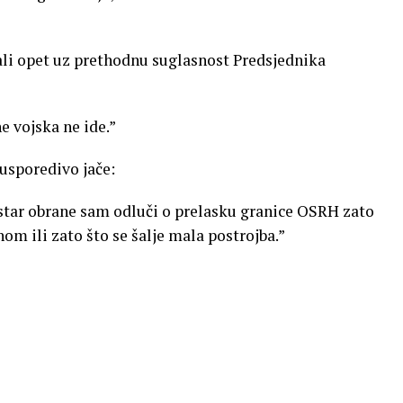
 ali opet uz prethodnu suglasnost Predsjednika
e vojska ne ide.”
eusporedivo jače:
star obrane sam odluči o prelasku granice OSRH zato
om ili zato što se šalje mala postrojba.”