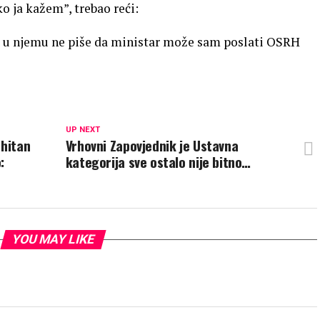
o ja kažem”, trebao reći:
. A u njemu ne piše da ministar može sam poslati OSRH
UP NEXT
 hitan
Vrhovni Zapovjednik je Ustavna
:
kategorija sve ostalo nije bitno…
YOU MAY LIKE