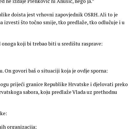
d ne izdaje Plenković ni Anušić, nego ja.”
like doista jest vrhovni zapovjednik OSRH. Ali to je
ba izvesti što točno smije, tko predlaže, tko odlučuje i u
 onoga koji bi trebao biti u središtu rasprave:
. On govori baš o situaciji koja je ovdje sporna:
u prijeći granice Republike Hrvatske i djelovati preko
rvatskoga sabora, koju predlaže Vlada uz prethodnu
ke:
ih organizacija;