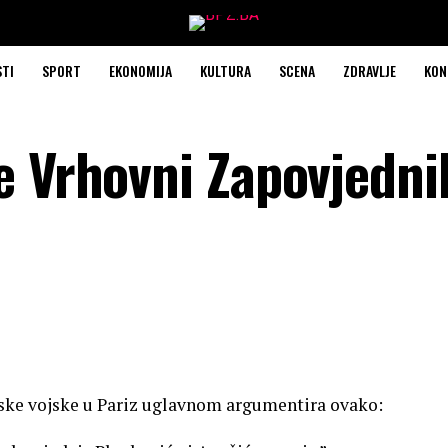
STI
SPORT
EKONOMIJA
KULTURA
SCENA
ZDRAVLJE
KON
e Vrhovni Zapovjednik
tske vojske u Pariz uglavnom argumentira ovako: