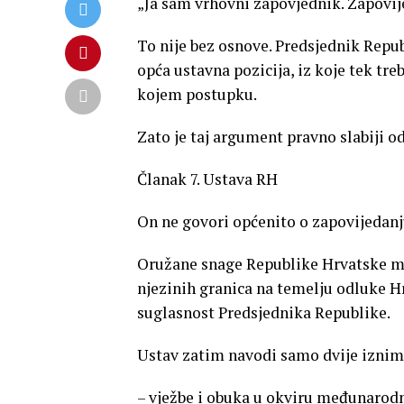
„Ja sam vrhovni zapovjednik. Zapovije
To nije bez osnove. Predsjednik Repub
opća ustavna pozicija, iz koje tek tre
kojem postupku.
Zato je taj argument pravno slabiji od
Članak 7. Ustava RH
On ne govori općenito o zapovijedanju
Oružane snage Republike Hrvatske mog
njezinih granica na temelju odluke H
suglasnost Predsjednika Republike.
Ustav zatim navodi samo dvije iznim
– vježbe i obuka u okviru međunarodn