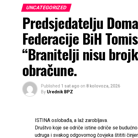
UNCATEGORIZED
Predsjedatelju Doma
Federacije BiH Tomis
“Branitelji nisu brojk
obračune.
Published
1 sat ago
on
8 kolovoza, 2026
By
Urednik BPZ
ISTINA oslobađa, a laž zarobljava.
Društvo koje se odriče istine odriče se budućnosti
udruga i svakog odgovornog čovjeka štititi činjeni