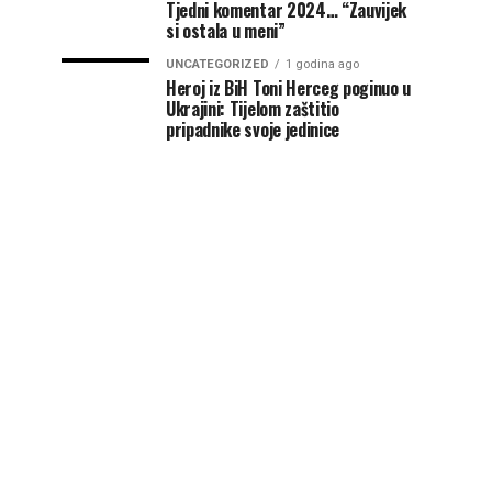
Tjedni komentar 2024… “Zauvijek
si ostala u meni”
UNCATEGORIZED
1 godina ago
Heroj iz BiH Toni Herceg poginuo u
Ukrajini: Tijelom zaštitio
pripadnike svoje jedinice