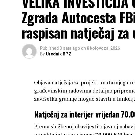
VELIKA INVESTICIJA
Zgrada Autocesta FBi
raspisan natječaj za 
Published
3 sata ago
on
8 kolovoza, 2026
By
Urednik BPZ
Objava natječaja za projekt unutarnjeg ur
građevinskim radovima detaljno priprema
završetku gradnje mogao staviti u funkcij
Natječaj za interijer vrijedan 70
Prema službenoj obavijesti o javnoj nabavi
projekta interijera iznosi
70.000 KM bez