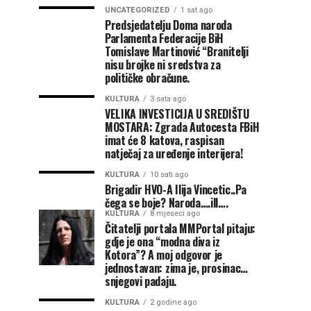
UNCATEGORIZED
1 sat ago
Predsjedatelju Doma naroda
Parlamenta Federacije BiH
Tomislave Martinović “Branitelji
nisu brojke ni sredstva za
političke obračune.
KULTURA
3 sata ago
VELIKA INVESTICIJA U SREDIŠTU
MOSTARA: Zgrada Autocesta FBiH
imat će 8 katova, raspisan
natječaj za uređenje interijera!
KULTURA
10 sati ago
Brigadir HVO-A Ilija Vincetic..Pa
čega se boje? Naroda….ill….
KULTURA
8 mjeseci ago
Čitatelji portala MMPortal pitaju:
gdje je ona “modna diva iz
Kotora”? A moj odgovor je
jednostavan: zima je, prosinac…
snjegovi padaju.
KULTURA
2 godine ago