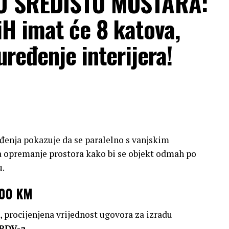
 U SREDIŠTU MOSTARA:
H imat će 8 katova,
uređenje interijera!
eđenja pokazuje da se paralelno s vanjskim
 opremanje prostora kako bi se objekt odmah po
u.
.000 KM
, procijenjena vrijednost ugovora za izradu
 PDV-a
.