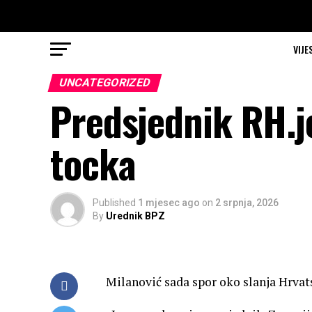
VIJE
UNCATEGORIZED
Predsjednik RH.j
tocka
Published
1 mjesec ago
on
2 srpnja, 2026
By
Urednik BPZ
Milanović sada spor oko slanja Hrva