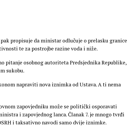
 ipak propisuje da ministar odlučuje o prelasku granice
vnosti te za postrojbe razine voda i niže.
no pitanje osobnog autoriteta Predsjednika Republike,
kom sukobu.
zakonom napraviti nova iznimka od Ustava. A ti nema
ovnom zapovjedniku može se politički osporavati
inistra i zapovjednog lanca. Članak 7. je mnogo tvrđi
 OSRH i taksativno navodi samo dvije iznimke.