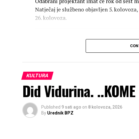
Odabrani projektant imat će rok od šest 
Natječaj je službeno objavljen 5. kolovoza
26. kolovoza.
CON
KULTURA
Did Vidurina. ..KOM
Published
9 sati ago
on
8 kolovoza, 2026
By
Urednik BPZ
Osam katova i dvije podzemne eta
Novo sjedište Autocesta FBiH
gradi se 