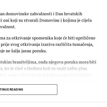
eposrednoj blizini kružnog toka na Bulevaru,
 Dan domovinske zahvalnosti i Dan hrvatskih
li oni koji su stvarali Domovinu i kojima je cijela
ih javnih investicija koje se trenutačno realiziraju
valnost.
ema za otkrivanje spomenika koje će biti upriličeno
 prije svog otkrivanja izaziva različita tumačenja,
nje ne šalju jasnu poruku.
tskim braniteljima, onda njegova poruka mora biti
a
 jer je riječ o ljudima koji su znali zašto ginu.
s PDV-om)
l, svaka riječ i svaki detalj moraju biti pažljivo
o svjedočanstvo našeg vremena. Upravo zato mnogi
ni 2027. godine
vljeni idejno rješenje i razlozi zbog kojih je
TINUE READING
 sustavi upravljanja
kupljaju i osobe koje tijekom teških ratnih godina