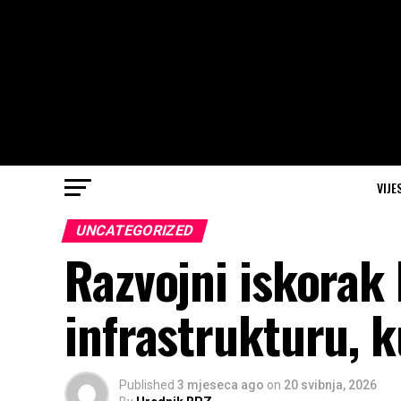
VIJE
UNCATEGORIZED
Razvojni iskorak
infrastrukturu, 
Published
3 mjeseca ago
on
20 svibnja, 2026