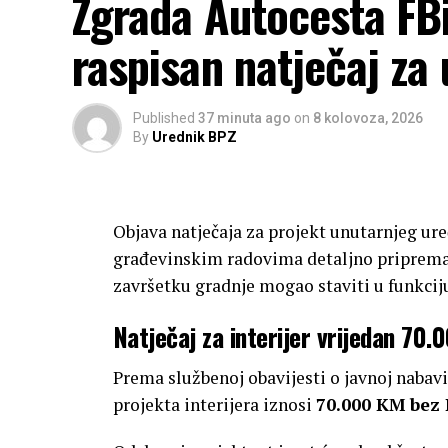
Zgrada Autocesta FBi
raspisan natječaj za 
Published
37 minuta ago
on
8 kolovoza, 2026
By
Urednik BPZ
Objava natječaja za projekt unutarnjeg ur
građevinskim radovima detaljno priprema
završetku gradnje mogao staviti u funkcij
Natječaj za interijer vrijedan 70
Prema službenoj obavijesti o javnoj nabavi
projekta interijera iznosi
70.000 KM bez