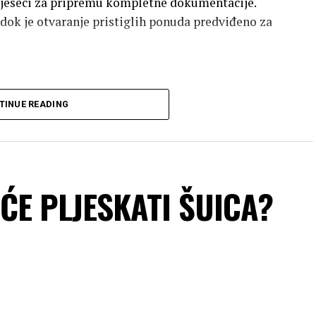
mjeseci za pripremu kompletne dokumentacije.
, dok je otvaranje pristiglih ponuda predviđeno za
TINUE READING
E ĆE PLJESKATI ŠUICA?
že u središtu grada
na atraktivnoj lokaciji u samom središtu Mostara,