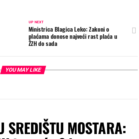
UP NEXT
Ministrica Blagica Leko: Zakoni o
plaćama donose najveći rast plaća u
ŽZH do sada
YOU MAY LIKE
 U SREDIŠTU MOSTARA: