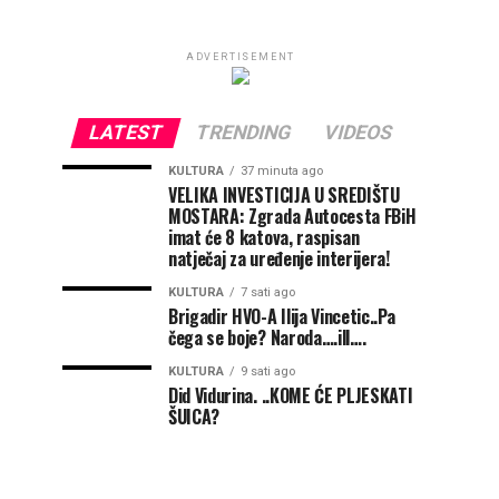
ADVERTISEMENT
LATEST
TRENDING
VIDEOS
KULTURA
37 minuta ago
VELIKA INVESTICIJA U SREDIŠTU
MOSTARA: Zgrada Autocesta FBiH
imat će 8 katova, raspisan
natječaj za uređenje interijera!
KULTURA
7 sati ago
Brigadir HVO-A Ilija Vincetic..Pa
čega se boje? Naroda….ill….
KULTURA
9 sati ago
Did Vidurina. ..KOME ĆE PLJESKATI
ŠUICA?