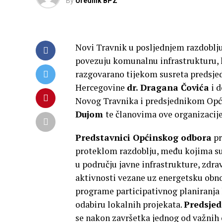
By
Urednik BPZ
Novi Travnik u posljednjem razdoblju 
povezuju komunalnu infrastrukturu, 
razgovarano tijekom susreta predsje
Hercegovine
dr. Dragana Čovića
i 
Novog Travnika i predsjednikom Opć
Dujom
te članovima ove organizacije
Predstavnici Općinskog odbora
pr
proteklom razdoblju, među kojima su 
u području javne infrastrukture, zdra
aktivnosti vezane uz energetsku obn
programe participativnog planiranja 
odabiru lokalnih projekata.
Predsjed
se nakon završetka jednog od važnih 