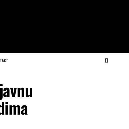
TAKT
 javnu
adima