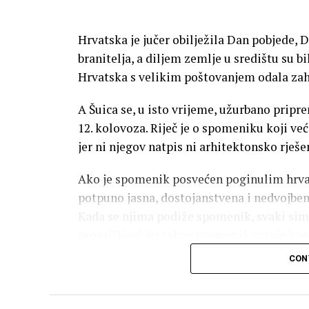
na parceli od
1.430 četvornih metara
u n
prenosi
biznis.ba
Hrvatska je jučer obilježila Dan pobjede,
branitelja, a diljem zemlje u središtu su bi
Riječ je o jednoj od najvećih i najznačajnij
Hrvatska s velikim poštovanjem odala zah
na području Mostara.
A Šuica se, u isto vrijeme, užurbano pripr
Ključni podatci o objektu:
12. kolovoza. Riječ je o spomeniku koji već
jer ni njegov natpis ni arhitektonsko rješe
Ukupna bruto površina:
oko 7.250 m²
Ako je spomenik posvećen poginulim hrva
Katnost:
2 podzemne i 8 nadzemnih etaž
potpuno jasna, dostojanstvena i nedvojbena,
Vrijednost radova:
21,68 milijuna KM (
Kada se njima podiže spomenik, svaki simbo
promišljeni jer takav spomenik ostaje ka
Planirani rok završetka gradnje:
stude
se pitaju zašto javnosti nikada nisu predsta
CON
odabrano baš takvo rješenje.
Energetska učinkovitost i moderni
Nije neobično što se oko ovoga događaja o