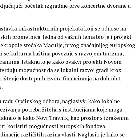
uključujući početak izgradnje prve koncertne dvorane u
astavka infrastrukturnih projekata koji se odnose na
kih prometnica. Jedna od važnih tema bio je i projekt
nekropole stećaka Maculje, prvog značajnijeg europskog
 se kulturna baština povezuje s razvojem turizma,
gramima. Istaknuto je kako ovakvi projekti Novom
otvrđuju mogućnost da se lokalni razvoj gradi kroz
rištenje dostupnih izvora financiranja na dobrobit
e.
u radu Općinskog odbora, naglasivši kako lokalne
ezivanju potreba žitelja s institucijama koje mogu
Istaknuo je kako Novi Travnik, kao prostor s izraženim
iti koristiti mogućnosti europskih fondova,
inacije različitih razina vlasti. Naglasio je kako se