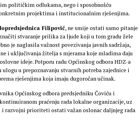
kim političkim odlukama, nego i sposobnošću
onkretnim projektima i institucionalnim rješenjima.
dopredsjednica Filipović
, ne smije ostati samo pitanje
načiti stvaranje prilika za ljude koji u tom gradu žele
sebno je naglasila važnost povezivanja javnih sadržaja,
ne i uključivanja žitelja s mjerama koje mladima daju
poslovne ideje. Potporu radu Općinskog odbora HDZ-a
u ulogu u prepoznavanju stvarnih potreba zajednice i
rema rješenjima koja imaju dugoročan učinak.
avnika Općinskog odbora predsjedniku Čoviću i
 kontinuiranom praćenju rada lokalne organizacije, uz
i razvojni prioriteti ostati važan oslonac daljnjeg rada