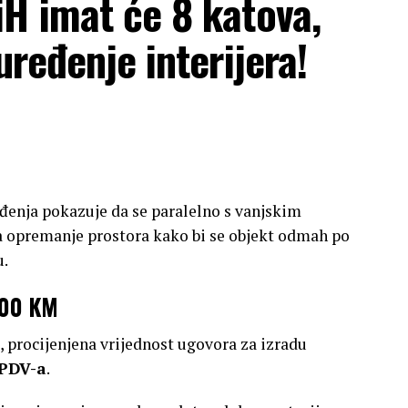
H imat će 8 katova,
uređenje interijera!
eđenja pokazuje da se paralelno s vanjskim
 opremanje prostora kako bi se objekt odmah po
u.
.000 KM
, procijenjena vrijednost ugovora za izradu
 PDV-a
.