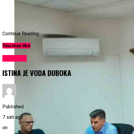
Continue Reading
You may like
KULTURA
ISTINA JE VODA DUBOKA
Published
7 sati ago
on