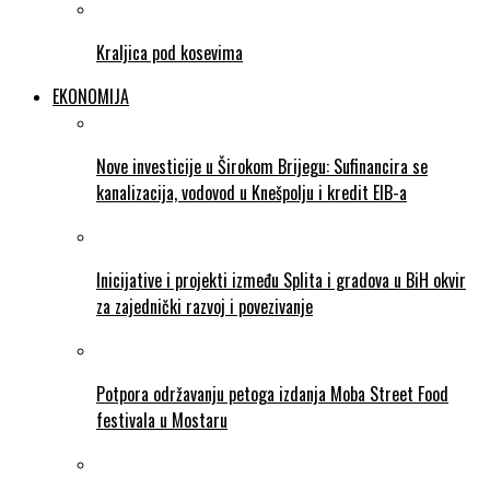
Kraljica pod kosevima
EKONOMIJA
Nove investicije u Širokom Brijegu: Sufinancira se
kanalizacija, vodovod u Knešpolju i kredit EIB-a
Inicijative i projekti između Splita i gradova u BiH okvir
za zajednički razvoj i povezivanje
Potpora održavanju petoga izdanja Moba Street Food
festivala u Mostaru