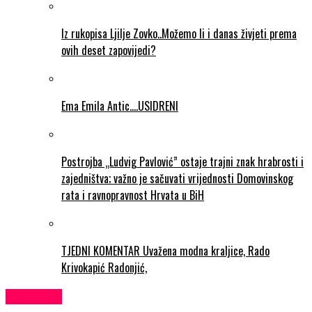
Iz rukopisa Ljilje Zovko..Možemo li i danas živjeti prema
ovih deset zapovijedi?
Ema Emila Antic….USIDRENI
Postrojba „Ludvig Pavlović” ostaje trajni znak hrabrosti i
zajedništva; važno je sačuvati vrijednosti Domovinskog
rata i ravnopravnost Hrvata u BiH
TJEDNI KOMENTAR Uvažena modna kraljice, Rado
Krivokapić Radonjić,
KULTURA