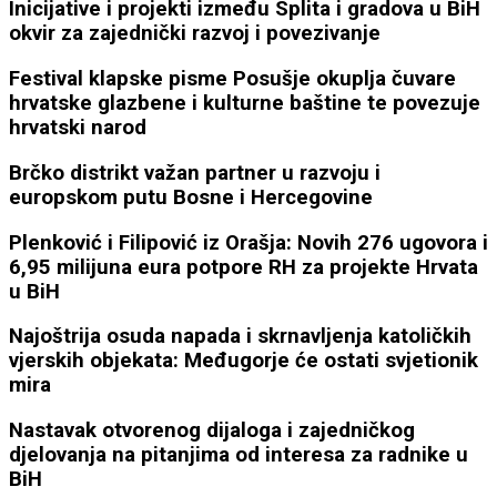
Inicijative i projekti između Splita i gradova u BiH
okvir za zajednički razvoj i povezivanje
Festival klapske pisme Posušje okuplja čuvare
hrvatske glazbene i kulturne baštine te povezuje
hrvatski narod
Brčko distrikt važan partner u razvoju i
europskom putu Bosne i Hercegovine
Plenković i Filipović iz Orašja: Novih 276 ugovora i
6,95 milijuna eura potpore RH za projekte Hrvata
u BiH
Najoštrija osuda napada i skrnavljenja katoličkih
vjerskih objekata: Međugorje će ostati svjetionik
mira
Nastavak otvorenog dijaloga i zajedničkog
djelovanja na pitanjima od interesa za radnike u
BiH