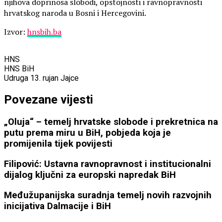
njihova doprinosa slobodi, opstojnosti i ravnopravnosti
hrvatskog naroda u Bosni i Hercegovini.
Izvor:
hnsbih.ba
HNS
HNS BiH
Udruga 13. rujan Jajce
Povezane vijesti
„Oluja“ – temelj hrvatske slobode i prekretnica na
putu prema miru u BiH, pobjeda koja je
promijenila tijek povijesti
Filipović: Ustavna ravnopravnost i institucionalni
dijalog ključni za europski napredak BiH
Međužupanijska suradnja temelj novih razvojnih
inicijativa Dalmacije i BiH