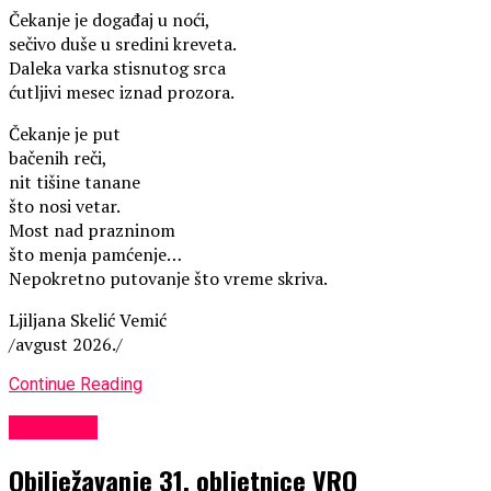
Čekanje je događaj u noći,
sečivo duše u sredini kreveta.
Daleka varka stisnutog srca
ćutljivi mesec iznad prozora.
Čekanje je put
bačenih reči,
nit tišine tanane
što nosi vetar.
Most nad prazninom
što menja pamćenje…
Nepokretno putovanje što vreme skriva.
Ljiljana Skelić Vemić
/avgust 2026./
Continue Reading
KULTURA
Obilježavanje 31. obljetnice VRO