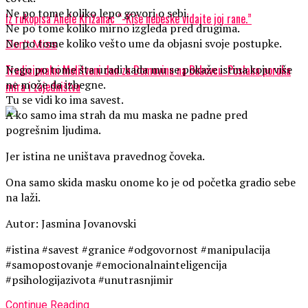
Ne po tome koliko lepo govori o sebi.
Iz rukopisa Anele Križanac “-Kiše nebeske vidajte joj rane.”
Ne po tome koliko mirno izgleda pred drugima.
Ne po tome koliko vešto ume da objasni svoje postupke.
Don't Miss
Tradicionalni Molitveni dan za Domovinu na Bobovcu: Poslana poruka
Nego po tome šta uradi kada mu se pokaže istina koju više
ne može da izbegne.
mira i zajedništva
Tu se vidi ko ima savest.
A ko samo ima strah da mu maska ne padne pred
pogrešnim ljudima.
Jer istina ne uništava pravednog čoveka.
Ona samo skida masku onome ko je od početka gradio sebe
na laži.
Autor: Jasmina Jovanovski
#istina #savest #granice #odgovornost #manipulacija
#samopostovanje #emocionalnainteligencija
#psihologijazivota #unutrasnjimir
Continue Reading