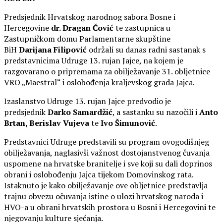
Predsjednik Hrvatskog narodnog sabora Bosne i
Hercegovine
dr. Dragan Čović
te zastupnica u
Zastupničkom domu Parlamentarne skupštine
BiH
Darijana Filipović
održali su danas radni sastanak s
predstavnicima Udruge 13. rujan Jajce, na kojem je
razgovarano o pripremama za obilježavanje 31. obljetnice
VRO „Maestral“ i oslobođenja kraljevskog grada Jajca.
Izaslanstvo Udruge 13. rujan Jajce predvodio je
predsjednik
Darko Samardžić
, a sastanku su nazočili i
Anto
Brtan, Berislav Vujeva
te
Ivo Šimunović
.
Predstavnici Udruge predstavili su program ovogodišnjeg
obilježavanja, naglasivši važnost dostojanstvenog čuvanja
uspomene na hrvatske branitelje i sve koji su dali doprinos
obrani i oslobođenju Jajca tijekom Domovinskog rata.
Istaknuto je kako obilježavanje ove obljetnice predstavlja
trajnu obvezu očuvanja istine o ulozi hrvatskog naroda i
HVO-a u obrani hrvatskih prostora u Bosni i Hercegovini te
njegovanju kulture sjećanja.