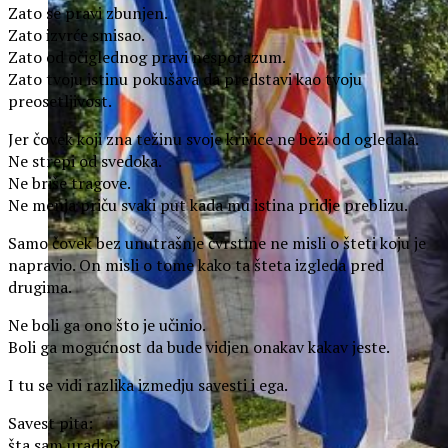
Zato se pravi zbunjen.
Zato izvrće smisao.
Zato od očiglednog pravi nesporazum.
Zato tvoju istinu pokušava da predstavi kao tvoju
preosetljivost.
Jer čovek koji zna težinu svoje krivice ne beži od ogledala.
Ne strepi od svedoka.
Ne briše tragove.
Ne menja priču svaki put kada mu istina pridje preblizu.
Samo čovek bez unutrašnje čvrstine ne misli o šteti koju je
napravio. On misli o tome kako ta šteta izgleda pred
drugima.
Ne boli ga ono što je učinio.
Boli ga mogućnost da bude vidjen onakav kakav jeste.
I tu se vidi razlika izmedju savesti i ega.
Savest pita:
šta sam uradio?