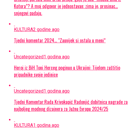
Kotora”? A moj odgovor je jednostavan: zima je, prosinac…
snjegovi padaju.
KULTURA
2 godine ago
Tjedni komentar 2024… “Zauvijek si ostala u meni”
Uncategorized
1 godina ago
Heroj iz BiH Toni Herceg poginuo u Ukrajini: Tijelom zaštitio
pripadnike svoje jedinice
Uncategorized
1 godina ago
Tjedni Komentar:Rada Krivokapić Radonjić dobitnica nagrade za
najboljeg modnog dizajnera za Južnu Evropu 2024/25
KULTURA
1 godina ago