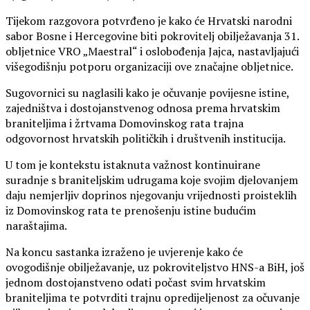
Tijekom razgovora potvrđeno je kako će Hrvatski narodni
sabor Bosne i Hercegovine biti pokrovitelj obilježavanja 31.
obljetnice VRO „Maestral“ i oslobođenja Jajca, nastavljajući
višegodišnju potporu organizaciji ove značajne obljetnice.
Sugovornici su naglasili kako je očuvanje povijesne istine,
zajedništva i dostojanstvenog odnosa prema hrvatskim
braniteljima i žrtvama Domovinskog rata trajna
odgovornost hrvatskih političkih i društvenih institucija.
U tom je kontekstu istaknuta važnost kontinuirane
suradnje s braniteljskim udrugama koje svojim djelovanjem
daju nemjerljiv doprinos njegovanju vrijednosti proisteklih
iz Domovinskog rata te prenošenju istine budućim
naraštajima.
Na koncu sastanka izraženo je uvjerenje kako će
ovogodišnje obilježavanje, uz pokroviteljstvo HNS-a BiH, još
jednom dostojanstveno odati počast svim hrvatskim
braniteljima te potvrditi trajnu opredijeljenost za očuvanje