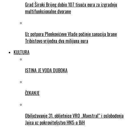
Grad Široki Brijeg dobio 107 tisuća eura za izgradnju
multifunkcionalne dvorane
Uz potporu Plenkovićeve Vlade počinje sanacija brane
Tribistovo vrijedna dva milijuna eura
KULTURA
ISTINA JE VODA DUBOKA
ČEKANJE
Obilježavanje 31. obljetnice VRO „Maestral“ i oslobođenja
Jajca uz pokroviteljstvo HNS-a BiH