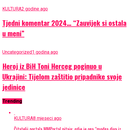
KULTURA
2 godine ago
Tjedni komentar 2024… “Zauvijek si ostala
u meni”
Uncategorized
1 godina ago
Heroj iz BiH Toni Herceg poginuo u
Ukrajini: Tijelom zaštitio pripadnike svoje
jedinice
Trending
KULTURA
8 mjeseci ago
Čitatelji portala MMPortal pitaju: gdje je ona “modna diva iz