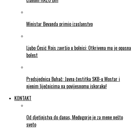
članom HAZU BiH
Ministar Bevanda primio izaslanstvo
Ljubo Ćesić Rojs završio u bolnici: Otkrivena mu je opasna
bolest
Predsjednica Buhač: Javna čestitka SKB-u Mostar i
njenim liječnicima na povijesnomu iskoraku!
KONTAKT
Od djetinjstva do danas, Međugorje je za mene nešto
sveto