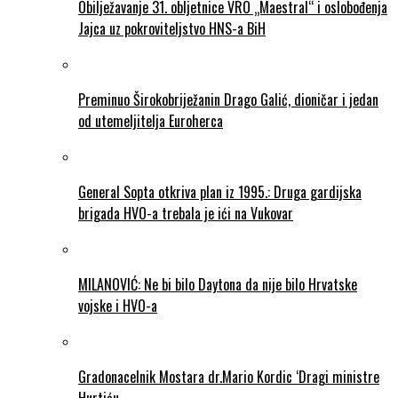
Obilježavanje 31. obljetnice VRO „Maestral“ i oslobođenja
Jajca uz pokroviteljstvo HNS-a BiH
Preminuo Širokobriježanin Drago Galić, dioničar i jedan
od utemeljitelja Euroherca
General Sopta otkriva plan iz 1995.: Druga gardijska
brigada HVO-a trebala je ići na Vukovar
MILANOVIĆ: Ne bi bilo Daytona da nije bilo Hrvatske
vojske i HVO-a
Gradonacelnik Mostara dr.Mario Kordic ‘Dragi ministre