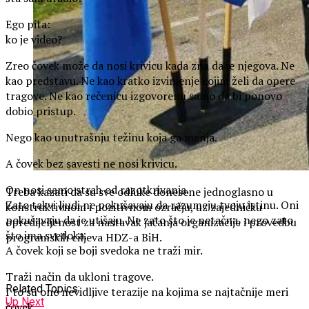
Ego pita:
ko je video?
Zreo čovek može da nosi krivicu kada zna da je njegova. Ne
kao predstavu. Ne kao kratko izvinjenje kojim želi da opere
tragove. Ne kao rečenicu izgovorenu samo da bi ponovo
dobio pristup.
Nego kao unutrašnju težinu koja ga menja.
A čovek bez savesti ne nosi krivicu.
On nosi samo strah od razotkrivanja.
Treba kazati da su sve odluke donesene jednoglasno u
Zato takvi ljudi ne pokušavaju da razumeju tvoju istinu. Oni
konstruktivnom i pozitivnom ozračju, uz zajedničku
pokušavaju da je utišaju. Ne zato što je netačna, nego zato
opredijeljenost za nastavak jačanja organizacije i provedbu
što ima svedoka.
programskih ciljeva HDZ-a BiH.
A čovek koji se boji svedoka ne traži mir.
Traži način da ukloni tragove.
Related Topics:
I to su one nevidljive terazije na kojima se najtačnije meri
Up Next
čovek.