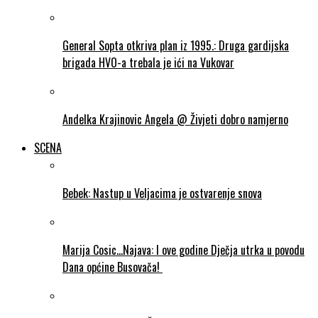
General Sopta otkriva plan iz 1995.: Druga gardijska
brigada HVO-a trebala je ići na Vukovar
Andelka Krajinovic Angela @ Živjeti dobro namjerno
SCENA
Bebek: Nastup u Veljacima je ostvarenje snova
Marija Cosic…Najava: I ove godine Dječja utrka u povodu
Dana općine Busovača!