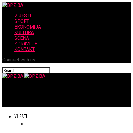
VIJESTI
SPORT
EKONOMIJA
KULTURA
SCENA
ZDRAVLJE
KONTAKT
Connect with us
BPZ.BA
Dario Knezović na čelu GO HDZ BiH Široki Brijeg
VIJESTI