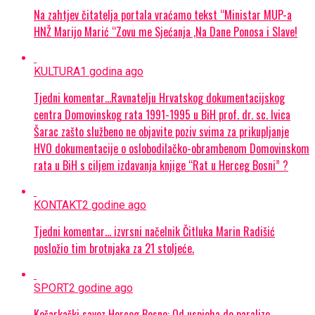
Na zahtjev čitatelja portala vraćamo tekst “Ministar MUP-a
HNŽ Marijo Marić “Zovu me Sjećanja ,Na Dane Ponosa i Slave!
KULTURA
1 godina ago
Tjedni komentar…Ravnatelju Hrvatskog dokumentacijskog
centra Domovinskog rata 1991-1995 u BiH prof. dr. sc. Ivica
Šarac zašto službeno ne objavite poziv svima za prikupljanje
HVO dokumentacije o oslobodilačko-obrambenom Domovinskom
rata u BiH s ciljem izdavanja knjige “Rat u Herceg Bosni” ?
KONTAKT
2 godine ago
Tjedni komentar… izvrsni načelnik Čitluka Marin Radišić
posložio tim brotnjaka za 21 stoljeće.
SPORT
2 godine ago
Košarkaški savez Herceg Bosne: Od uspjeha do paralize