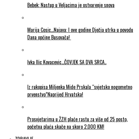
Bebek: Nastup u Veljacima je ostvarenje snova
Marija Cosic…Najava: I ove godine Dječja utrka u povodu
Dana općine Busovača!
Ivka Ilic Kovacevic…ČOVJEK SA DVA SRCA..
Iz rukopisa Miljenka Mide Prskala “svjetsko nogometno
prvenstvo”Naprijed Hrvatska!
Prosvjetarima u ŽZH plaće rastu za više od 25 posto,
početna plaća skače na skoro 2.000 KM!