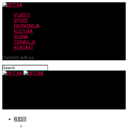
VIJESTI
SPORT
EKONOMIJA
KULTURA
SCENA
ZDRAVLJE
KONTAKT
Connect with us
BPZ.BA
HDZ 1990, HNP, HSS i HDS dogovorili zajednički nastup na općim
izborima 2026. godine
VIJESTI