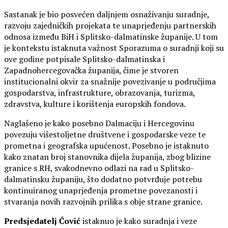
Sastanak je bio posvećen daljnjem osnaživanju suradnje,
razvoju zajedničkih projekata te unaprjeđenju partnerskih
odnosa između BiH i Splitsko-dalmatinske županije. U tom
je kontekstu istaknuta važnost Sporazuma o suradnji koji su
ove godine potpisale Splitsko-dalmatinska i
Zapadnohercegovačka županija, čime je stvoren
institucionalni okvir za snažnije povezivanje u područjima
gospodarstva, infrastrukture, obrazovanja, turizma,
zdravstva, kulture i korištenja europskih fondova.
Naglašeno je kako posebno Dalmaciju i Hercegovinu
povezuju višestoljetne društvene i gospodarske veze te
prometna i geografska upućenost. Posebno je istaknuto
kako znatan broj stanovnika dijela županija, zbog blizine
granice s RH, svakodnevno odlazi na rad u Splitsko-
dalmatinsku županiju, što dodatno potvrđuje potrebu
kontinuiranog unaprjeđenja prometne povezanosti i
stvaranja novih razvojnih prilika s obje strane granice.
Predsjedatelj Čović
istaknuo je kako suradnja i veze