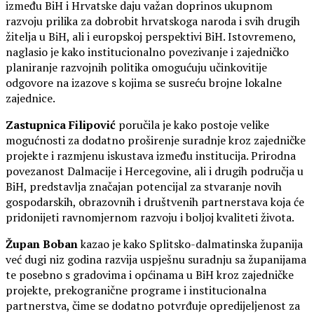
između BiH i Hrvatske daju važan doprinos ukupnom
razvoju prilika za dobrobit hrvatskoga naroda i svih drugih
žitelja u BiH, ali i europskoj perspektivi BiH. Istovremeno,
naglasio je kako institucionalno povezivanje i zajedničko
planiranje razvojnih politika omogućuju učinkovitije
odgovore na izazove s kojima se susreću brojne lokalne
zajednice.
Zastupnica Filipović
poručila je kako postoje velike
mogućnosti za dodatno proširenje suradnje kroz zajedničke
projekte i razmjenu iskustava između institucija. Prirodna
povezanost Dalmacije i Hercegovine, ali i drugih područja u
BiH, predstavlja značajan potencijal za stvaranje novih
gospodarskih, obrazovnih i društvenih partnerstava koja će
pridonijeti ravnomjernom razvoju i boljoj kvaliteti života.
Župan Boban
kazao je kako Splitsko-dalmatinska županija
već dugi niz godina razvija uspješnu suradnju sa županijama
te posebno s gradovima i općinama u BiH kroz zajedničke
projekte, prekogranične programe i institucionalna
partnerstva, čime se dodatno potvrđuje opredijeljenost za