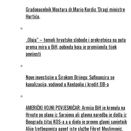
Gradonacelnik Mostara dr.Mario Kordic ‘Dragi ministre
Hurtiću,
„Oluja“ – temelj hrvatske slobode i prekretnica na putu
prema miru u BiH, pobjeda koja je promijenila tijek
povijesti
Nove investicije u Širokom Brijegu: Sufinancira se
kanalizacija, vodovod u Knešpolju i kredit EIB-a
AMERIČKI VOJNI POVJESNIČAR: Armija BiH je krenula na
Hrvate po planu iz Sarajeva ali glavna naredba je došla iz
Beograda čitaj KOS-a a u djelo je proveo glavni savjetnik
Alije Izetbegovića agent iste službe Fikret Muslimović.