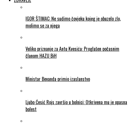
ZDRAVLJE
IGOR ŠTIMAC: Ne sudimo čovjeku kojeg je obuzelo zlo,
molimo se za njega
Veliko priznanje za Antu Kvesića: Proglašen počasnim
članom HAZU BiH
Ministar Bevanda primio izaslanstvo
Ljubo Ćesić Rojs završio u bolnici: Otkrivena mu je opasna
bolest