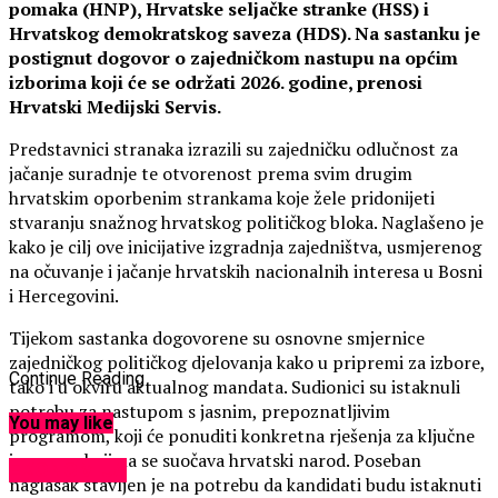
pomaka (HNP), Hrvatske seljačke stranke (HSS) i
Hrvatskog demokratskog saveza (HDS). Na sastanku je
postignut dogovor o zajedničkom nastupu na općim
izborima koji će se održati 2026. godine, prenosi
Hrvatski Medijski Servis.
Predstavnici stranaka izrazili su zajedničku odlučnost za
jačanje suradnje te otvorenost prema svim drugim
hrvatskim oporbenim strankama koje žele pridonijeti
stvaranju snažnog hrvatskog političkog bloka. Naglašeno je
kako je cilj ove inicijative izgradnja zajedništva, usmjerenog
na očuvanje i jačanje hrvatskih nacionalnih interesa u Bosni
i Hercegovini.
Tijekom sastanka dogovorene su osnovne smjernice
zajedničkog političkog djelovanja kako u pripremi za izbore,
Continue Reading
tako i u okviru aktualnog mandata. Sudionici su istaknuli
potrebu za nastupom s jasnim, prepoznatljivim
You may like
programom, koji će ponuditi konkretna rješenja za ključne
izazove s kojima se suočava hrvatski narod. Poseban
EKONOMIJA
naglasak stavljen je na potrebu da kandidati budu istaknuti