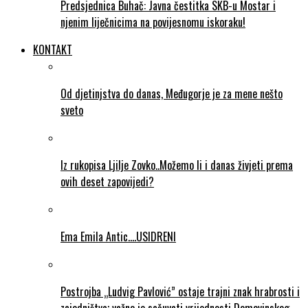
Predsjednica Buhač: Javna čestitka SKB-u Mostar i
njenim liječnicima na povijesnomu iskoraku!
KONTAKT
Od djetinjstva do danas, Međugorje je za mene nešto
sveto
Iz rukopisa Ljilje Zovko..Možemo li i danas živjeti prema
ovih deset zapovijedi?
Ema Emila Antic….USIDRENI
Postrojba „Ludvig Pavlović” ostaje trajni znak hrabrosti i