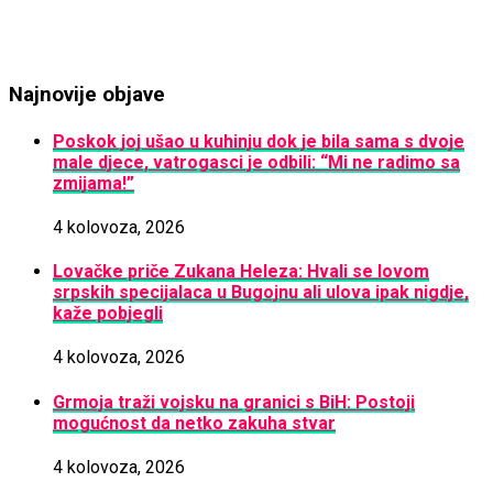
Najnovije objave
Poskok joj ušao u kuhinju dok je bila sama s dvoje
male djece, vatrogasci je odbili: “Mi ne radimo sa
zmijama!”
4 kolovoza, 2026
Lovačke priče Zukana Heleza: Hvali se lovom
srpskih specijalaca u Bugojnu ali ulova ipak nigdje,
kaže pobjegli
4 kolovoza, 2026
Grmoja traži vojsku na granici s BiH: Postoji
mogućnost da netko zakuha stvar
4 kolovoza, 2026