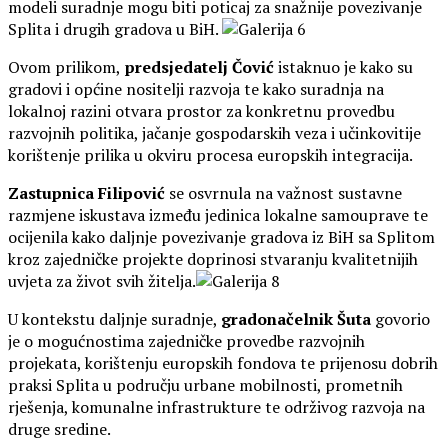
modeli suradnje mogu biti poticaj za snažnije povezivanje
Splita i drugih gradova u BiH.
Ovom prilikom,
predsjedatelj Čović
istaknuo je kako su
gradovi i općine nositelji razvoja te kako suradnja na
lokalnoj razini otvara prostor za konkretnu provedbu
razvojnih politika, jačanje gospodarskih veza i učinkovitije
korištenje prilika u okviru procesa europskih integracija.
Zastupnica Filipović
se osvrnula na važnost sustavne
razmjene iskustava između jedinica lokalne samouprave te
ocijenila kako daljnje povezivanje gradova iz BiH sa Splitom
kroz zajedničke projekte doprinosi stvaranju kvalitetnijih
uvjeta za život svih žitelja.
U kontekstu daljnje suradnje,
gradonačelnik Šuta
govorio
je o mogućnostima zajedničke provedbe razvojnih
projekata, korištenju europskih fondova te prijenosu dobrih
praksi Splita u području urbane mobilnosti, prometnih
rješenja, komunalne infrastrukture te održivog razvoja na
druge sredine.