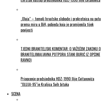
Izvrstan nastup predsjednika HDZ-1990 Ilije Cvtanovica
„Oluja“ – temelj hrvatske slobode i prekretnica na putu
prema miru u BiH, pobjeda koja je promijenila tijek
povijesti
TJEDNI BRANITELJSKI KOMENTAR: O VAŽEĆEM ZAKONU O
BRANITELJIMA(JAVNA POTPORA STANI BURIĆ IZ OPĆINE
RAVNO)
Priopcenje predsjednika HDZ-1990 Ilije Cvitanovića
“OLUJA-95″je Kraljica Svih bitaka
SCENA