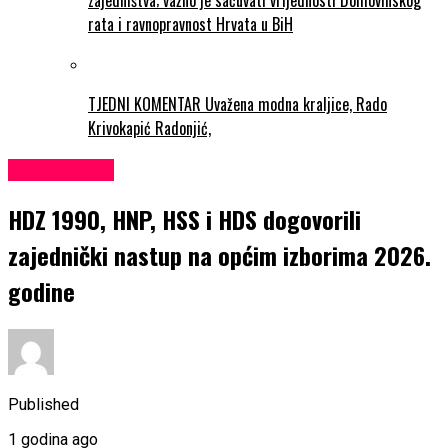
zajedništva; važno je sačuvati vrijednosti Domovinskog
rata i ravnopravnost Hrvata u BiH
TJEDNI KOMENTAR Uvažena modna kraljice, Rado
Krivokapić Radonjić,
EKONOMIJA
HDZ 1990, HNP, HSS i HDS dogovorili
zajednički nastup na općim izborima 2026.
godine
Published
1 godina ago