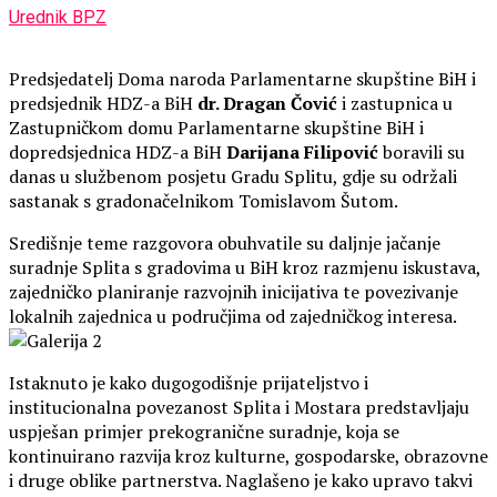
Urednik BPZ
Predsjedatelj Doma naroda Parlamentarne skupštine BiH i
predsjednik HDZ-a BiH
dr. Dragan Čović
i zastupnica u
Zastupničkom domu Parlamentarne skupštine BiH i
dopredsjednica HDZ-a BiH
Darijana Filipović
boravili su
danas u službenom posjetu Gradu Splitu, gdje su održali
sastanak s gradonačelnikom Tomislavom Šutom.
Središnje teme razgovora obuhvatile su daljnje jačanje
suradnje Splita s gradovima u BiH kroz razmjenu iskustava,
zajedničko planiranje razvojnih inicijativa te povezivanje
lokalnih zajednica u područjima od zajedničkog interesa.
Istaknuto je kako dugogodišnje prijateljstvo i
institucionalna povezanost Splita i Mostara predstavljaju
uspješan primjer prekogranične suradnje, koja se
kontinuirano razvija kroz kulturne, gospodarske, obrazovne
i druge oblike partnerstva. Naglašeno je kako upravo takvi