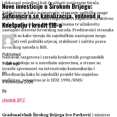
i dokazani pojedinci koji će uživati povjerenje birača.
Nove investicije u Širokom Brijegu:
Zaključeno je kako je imperativ stvaranje političke snage
Sufinancira se kanalizacija, vodovod u
koja će nakon izbora imati legitimitet i kapacitet za aktivno
Knešpolju i kredit EIB-a
sudjelovanje u vlasti na svim razinama te učinkovito
zastupati interese hrvatskog naroda. Predstavnici stranaka
poručili su kako vjeruju da zajedničkim nastupom mogu
osigurati veći politički utjecaj, stabilnost i zaštitu prava
hrvatskog naroda u BiH.
Published
Nastavak razgovora i razrada konkretnih programskih
točaka očekuju se u narednim mjesecima, a strane su
1 dan ago
izrazile spremnost na intenzivniju komunikaciju i
on
koordinaciju kako bi zajednički projekt bio uspješno
realiziran, priopćeno je iz HDZ 1990./HMS/
4 kolovoza, 2026
By
Urednik BPZ
Gradonačelnik Širokog Brijega
Ivo Pavković
i ministar