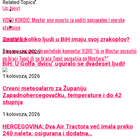
Related Topics:
Up Next
VIDEO KORDIĆ: Mostar nije mjesto za voditi nacionalne i vjerske
utakmice
Znate li koliko ljudi u BiH imaju svoj zrakoplov?
Don't Miss
Zovu me sjećanja… braniteljski komentar II.DIO “ili je Mostar poznatiji
3 kolovoza, 2026
po braći Topić ili su braća Topić poznatija po Mostaru?”
BiH: U Golfa ‘dvicu’ uguralo se dvadeset ljudi!
1 kolovoza, 2026
Crveni meteoalarm za Županiju
Zapadnohercegovačku, temperature i do 42
stupnja
1 kolovoza, 2026
HERCEGOVINA: Dva Air Tractora već imala preko
240 naleta, osigurana i dodatna…