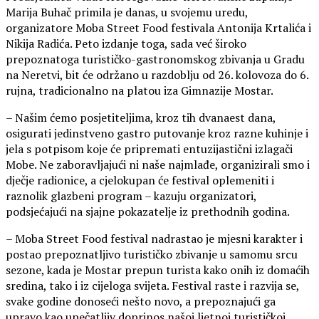
Marija Buhač primila je danas, u svojemu uredu,
organizatore Moba Street Food festivala Antonija Krtalića i
Nikija Radića. Peto izdanje toga, sada već široko
prepoznatoga turističko-gastronomskog zbivanja u Gradu
na Neretvi, bit će održano u razdoblju od 26. kolovoza do 6.
rujna, tradicionalno na platou iza Gimnazije Mostar.
– Našim ćemo posjetiteljima, kroz tih dvanaest dana,
osigurati jedinstveno gastro putovanje kroz razne kuhinje i
jela s potpisom koje će pripremati entuzijastični izlagači
Mobe. Ne zaboravljajući ni naše najmlađe, organizirali smo i
dječje radionice, a cjelokupan će festival oplemeniti i
raznolik glazbeni program – kazuju organizatori,
podsjećajući na sjajne pokazatelje iz prethodnih godina.
– Moba Street Food festival nadrastao je mjesni karakter i
postao prepoznatljivo turističko zbivanje u samomu srcu
sezone, kada je Mostar prepun turista kako onih iz domaćih
sredina, tako i iz cijeloga svijeta. Festival raste i razvija se,
svake godine donoseći nešto novo, a prepoznajući ga
upravo kao upečatljiv doprinos našoj ljetnoj turističkoj