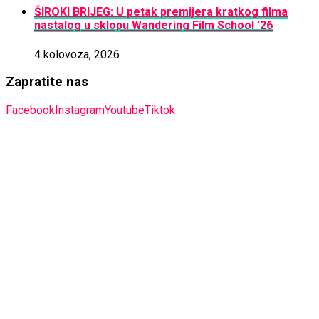
ŠIROKI BRIJEG: U petak premijera kratkog filma
nastalog u sklopu Wandering Film School ’26
4 kolovoza, 2026
Zapratite nas
Facebook
Instagram
Youtube
Tiktok