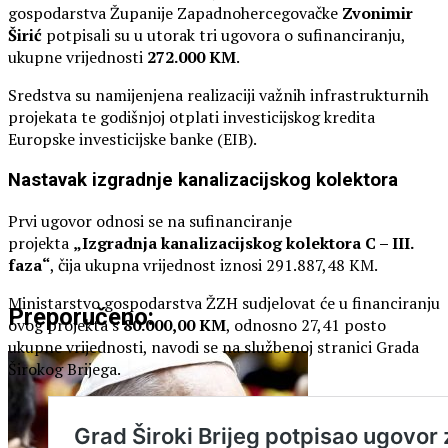
gospodarstva Županije Zapadnohercegovačke
Zvonimir
Širić
potpisali su u utorak tri ugovora o sufinanciranju,
ukupne vrijednosti
272.000 KM
.
Sredstva su namijenjena realizaciji važnih infrastrukturnih
projekata te godišnjoj otplati investicijskog kredita
Europske investicijske banke (EIB).
Nastavak izgradnje kanalizacijskog kolektora
Prvi ugovor odnosi se na sufinanciranje
projekta
„Izgradnja kanalizacijskog kolektora C – III.
faza“
, čija ukupna vrijednost iznosi 291.887,48 KM.
Ministarstvo gospodarstva ŽZH sudjelovat će u financiranju
Preporučeno:
ovog projekta s
80.000,00 KM
, odnosno 27,41 posto
ukupne vrijednosti, navodi se na službenoj stranici Grada
Širokog Brijega.