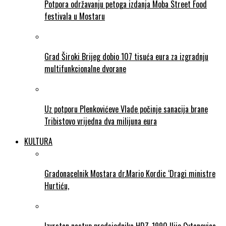
Potpora održavanju petoga izdanja Moba Street Food
festivala u Mostaru
Grad Široki Brijeg dobio 107 tisuća eura za izgradnju
multifunkcionalne dvorane
Uz potporu Plenkovićeve Vlade počinje sanacija brane
Tribistovo vrijedna dva milijuna eura
KULTURA
Gradonacelnik Mostara dr.Mario Kordic ‘Dragi ministre
Hurtiću,