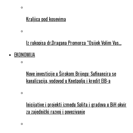
Kraljica pod kosevima
Iz rukopisa dr.Dragana Promorca “Osijek Volim Vas…
EKONOMIJA
Nove investicije u Širokom Brijegu: Sufinancira se
kanalizacija, vodovod u Knešpolju i kredit EIB-a
Inicijative i projekti između Splita i gradova u BiH okvir
za zajednički razvoj i povezivanje